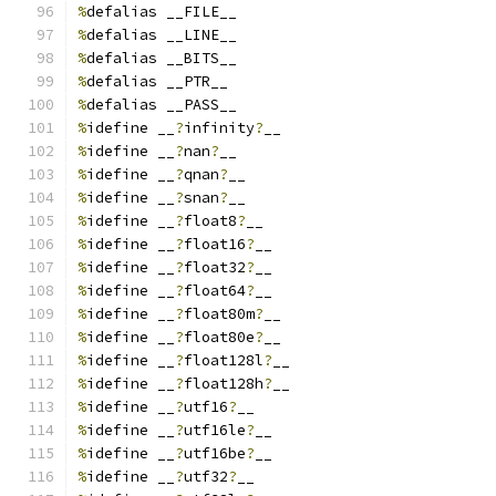
%
defalias __FILE__
%
defalias __LINE__
%
defalias __BITS__
%
defalias __PTR__
%
defalias __PASS__
%
idefine __
?
infinity
?
__
%
idefine __
?
nan
?
__
%
idefine __
?
qnan
?
__
%
idefine __
?
snan
?
__
%
idefine __
?
float8
?
__
%
idefine __
?
float16
?
__
%
idefine __
?
float32
?
__
%
idefine __
?
float64
?
__
%
idefine __
?
float80m
?
__
%
idefine __
?
float80e
?
__
%
idefine __
?
float128l
?
__
%
idefine __
?
float128h
?
__
%
idefine __
?
utf16
?
__
%
idefine __
?
utf16le
?
__
%
idefine __
?
utf16be
?
__
%
idefine __
?
utf32
?
__