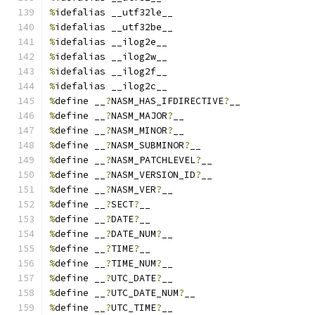
%
idefalias __utf32le__
%
idefalias __utf32be__
%
idefalias __ilog2e__
%
idefalias __ilog2w__
%
idefalias __ilog2f__
%
idefalias __ilog2c__
%
define __
?
NASM_HAS_IFDIRECTIVE
?
__
%
define __
?
NASM_MAJOR
?
__
%
define __
?
NASM_MINOR
?
__
%
define __
?
NASM_SUBMINOR
?
__
%
define __
?
NASM_PATCHLEVEL
?
__
%
define __
?
NASM_VERSION_ID
?
__
%
define __
?
NASM_VER
?
__
%
define __
?
SECT
?
__
%
define __
?
DATE
?
__
%
define __
?
DATE_NUM
?
__
%
define __
?
TIME
?
__
%
define __
?
TIME_NUM
?
__
%
define __
?
UTC_DATE
?
__
%
define __
?
UTC_DATE_NUM
?
__
%
define __
?
UTC_TIME
?
__