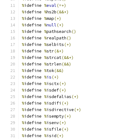
%
idefine 
%
eval
(=+)
%
idefine 
%
hs2b
(&&+)
%
idefine 
%
map
(+)
%
idefine 
%
null
(+)
%
idefine 
%
pathsearch
()
%
idefine 
%
realpath
()
%
idefine 
%
selbits
(+)
%
idefine 
%
str
(&+)
%
idefine 
%
strcat
(&&+)
%
idefine 
%
strlen
(&&)
%
idefine 
%
tok
(&&)
%
idefine 
%
is
(+)
%
idefine 
%
isctx
(+)
%
idefine 
%
isdef
(+)
%
idefine 
%
isdefalias
(+)
%
idefine 
%
isdifi
(+)
%
idefine 
%
isdirective
(+)
%
idefine 
%
isempty
(+)
%
idefine 
%
isenv
(+)
%
idefine 
%
isfile
(+)
%
idefine 
%
isid
(+)