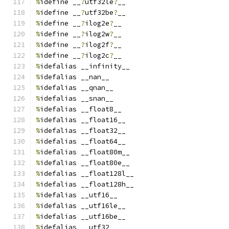
%
idefine __
?
utf32le
?
__
%
idefine __
?
utf32be
?
__
%
idefine __
?
ilog2e
?
__
%
idefine __
?
ilog2w
?
__
%
idefine __
?
ilog2f
?
__
%
idefine __
?
ilog2c
?
__
%
idefalias __infinity__
%
idefalias __nan__
%
idefalias __qnan__
%
idefalias __snan__
%
idefalias __float8__
%
idefalias __float16__
%
idefalias __float32__
%
idefalias __float64__
%
idefalias __float80m__
%
idefalias __float80e__
%
idefalias __float128l__
%
idefalias __float128h__
%
idefalias __utf16__
%
idefalias __utf16le__
%
idefalias __utf16be__
%
idefalias __utf32__