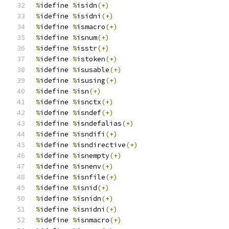
%
idefine 
%
isidn
(+)
%
idefine 
%
isidni
(+)
%
idefine 
%
ismacro
(+)
%
idefine 
%
isnum
(+)
%
idefine 
%
isstr
(+)
%
idefine 
%
istoken
(+)
%
idefine 
%
isusable
(+)
%
idefine 
%
isusing
(+)
%
idefine 
%
isn
(+)
%
idefine 
%
isnctx
(+)
%
idefine 
%
isndef
(+)
%
idefine 
%
isndefalias
(+)
%
idefine 
%
isndifi
(+)
%
idefine 
%
isndirective
(+)
%
idefine 
%
isnempty
(+)
%
idefine 
%
isnenv
(+)
%
idefine 
%
isnfile
(+)
%
idefine 
%
isnid
(+)
%
idefine 
%
isnidn
(+)
%
idefine 
%
isnidni
(+)
%
idefine 
%
isnmacro
(+)