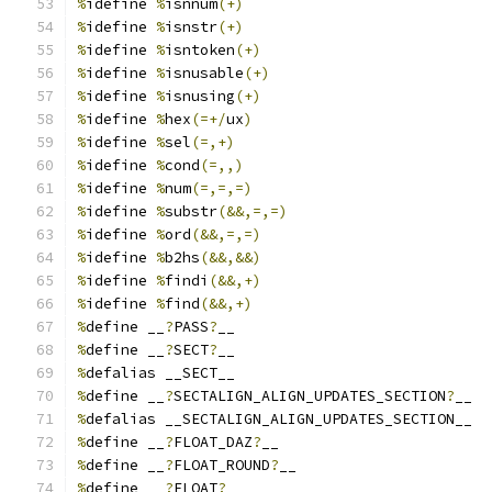
%
idefine 
%
isnnum
(+)
%
idefine 
%
isnstr
(+)
%
idefine 
%
isntoken
(+)
%
idefine 
%
isnusable
(+)
%
idefine 
%
isnusing
(+)
%
idefine 
%
hex
(=+/
ux
)
%
idefine 
%
sel
(=,+)
%
idefine 
%
cond
(=,,)
%
idefine 
%
num
(=,=,=)
%
idefine 
%
substr
(&&,=,=)
%
idefine 
%
ord
(&&,=,=)
%
idefine 
%
b2hs
(&&,&&)
%
idefine 
%
findi
(&&,+)
%
idefine 
%
find
(&&,+)
%
define __
?
PASS
?
__
%
define __
?
SECT
?
__
%
defalias __SECT__
%
define __
?
SECTALIGN_ALIGN_UPDATES_SECTION
?
__
%
defalias __SECTALIGN_ALIGN_UPDATES_SECTION__
%
define __
?
FLOAT_DAZ
?
__
%
define __
?
FLOAT_ROUND
?
__
%
define __
?
FLOAT
?
__