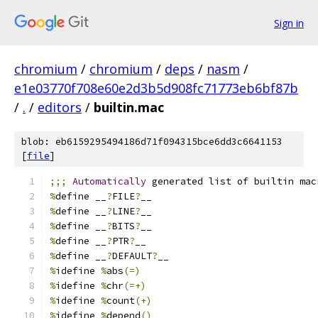
Sign in
chromium
/
chromium
/
deps
/
nasm
/
e1e03770f708e60e2d3b5d908fc71773eb6bf87b
/
.
/
editors
/
builtin.mac
blob: eb6159295494186d71f094315bce6dd3c6641153
[
file
]
;;;
Automatically
 generated list of builtin mac
%
define __
?
FILE
?
__
%
define __
?
LINE
?
__
%
define __
?
BITS
?
__
%
define __
?
PTR
?
__
%
define __
?
DEFAULT
?
__
%
idefine 
%
abs
(=)
%
idefine 
%
chr
(=+)
%
idefine 
%
count
(+)
%
idefine 
%
depend
()