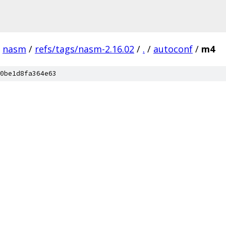
nasm
/
refs/tags/nasm-2.16.02
/
.
/
autoconf
/
m4
0be1d8fa364e63