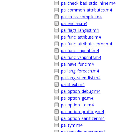
pa_check_bad_stdc_inline.m4
pa_common_attributes.m4
pa_cross_compile.m4
pa_endian.m4
pa_flags_langlist.m4
pa_func_attribute.m4
pa_func_attribute_error.m4
pa_func_snprintf.m4
pa_func_vsnprintf.m4
pa_have_func.m4
pa_lang_foreach.m4
pa_lang_seen_list.m4
pa_libext.m4
pa_option_debug.m4
pa_option_gc.m4
pa_option_lto.m4
pa_option_profiling.m4
pa_option_sanitizer.m4
pa_sym.m4
pa_variadic_macros.m4