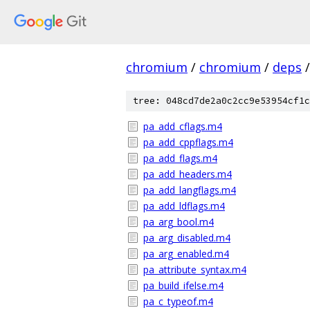
chromium
/
chromium
/
deps
/
tree: 048cd7de2a0c2cc9e53954cf1c
pa_add_cflags.m4
pa_add_cppflags.m4
pa_add_flags.m4
pa_add_headers.m4
pa_add_langflags.m4
pa_add_ldflags.m4
pa_arg_bool.m4
pa_arg_disabled.m4
pa_arg_enabled.m4
pa_attribute_syntax.m4
pa_build_ifelse.m4
pa_c_typeof.m4