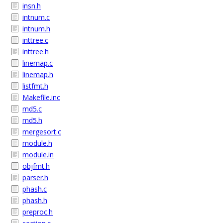
insn.h
intnum.c
intnum.h
inttree.c
inttree.h
linemap.c
linemap.h
listfmt.h
Makefile.inc
md5.c
md5.h
mergesort.c
module.h
module.in
objfmt.h
parser.h
phash.c
phash.h
preproc.h