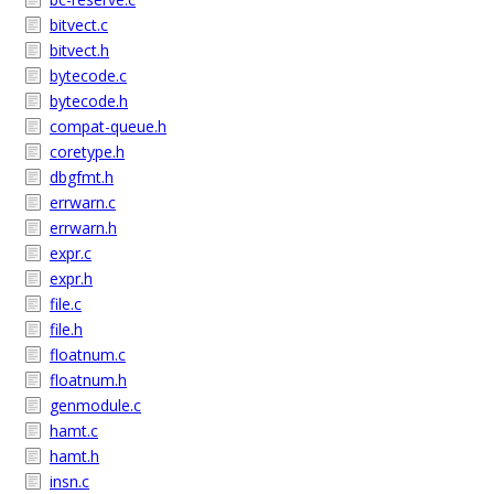
bitvect.c
bitvect.h
bytecode.c
bytecode.h
compat-queue.h
coretype.h
dbgfmt.h
errwarn.c
errwarn.h
expr.c
expr.h
file.c
file.h
floatnum.c
floatnum.h
genmodule.c
hamt.c
hamt.h
insn.c