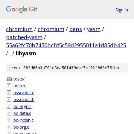
Sign in
chromium
/
chromium
/
deps
/
yasm
/
patched-yasm
/
55a62fc70b7450bcfd5c59d2955011a1d85db425
/
.
/
libyasm
tree: 982d66b3a701e8ca58f439dbf7cf02f069c75fbb
tests/
arch.h
assocdat.c
assocdat.h
bc-align.c
bc-data.c
bc-incbin.c
bc-org.c
bc-reserve.c