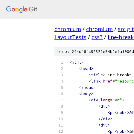
chromium
/
chromium
/
src.git
LayoutTests
/
css3
/
line-break
blob: 244d46fc92321e94b2efa1906d
<html>
<head>
<title>
Line breaks 
<link
href
=
"resourc
</head>
<body>
<div
lang
=
"en"
>
<div>
<p><nobr>
&#
</div>
<div>
<p><nobr>
&#