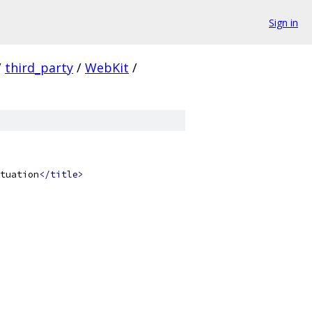
Sign in
/
third_party
/
WebKit
/
tuation
</title>