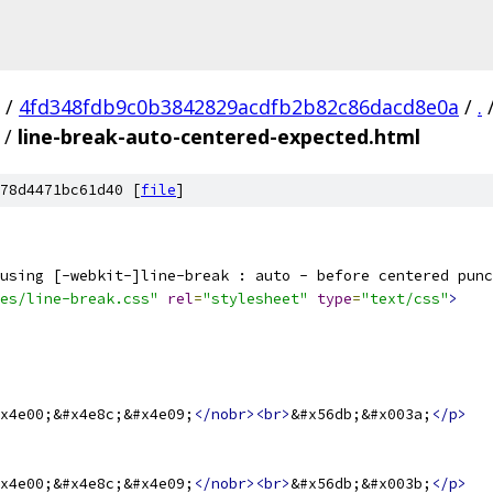
/
4fd348fdb9c0b3842829acdfb2b82c86dacd8e0a
/
.
/
line-break-auto-centered-expected.html
78d4471bc61d40 [
file
]
using [-webkit-]line-break : auto - before centered punc
es/line-break.css"
rel
=
"stylesheet"
type
=
"text/css"
>
x4e00;&#x4e8c;&#x4e09;
</nobr><br>
&#x56db;&#x003a;
</p>
x4e00;&#x4e8c;&#x4e09;
</nobr><br>
&#x56db;&#x003b;
</p>