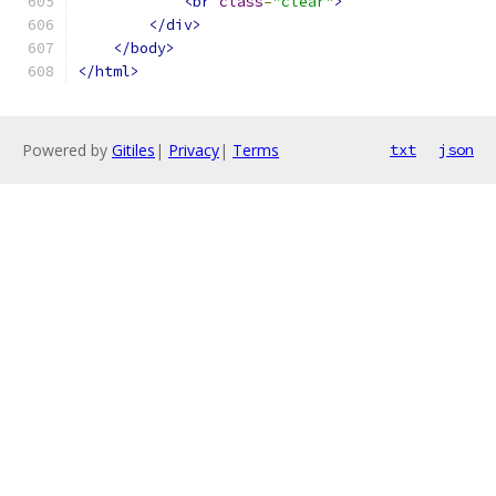
<br
class
=
"clear"
>
</div>
</body>
</html>
Powered by
Gitiles
|
Privacy
|
Terms
txt
json