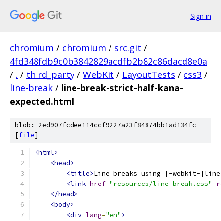
Sign in
chromium
/
chromium
/
src.git
/
4fd348fdb9c0b3842829acdfb2b82c86dacd8e0a
/
.
/
third_party
/
WebKit
/
LayoutTests
/
css3
/
line-break
/
line-break-strict-half-kana-
expected.html
blob: 2ed907fcdee114ccf9227a23f84874bb1ad134fc
[
file
]
<html>
<head>
<title>
Line breaks using [-webkit-]line
<link
href
=
"resources/line-break.css"
r
</head>
<body>
<div
lang
=
"en"
>