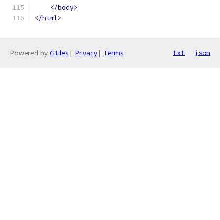
</body>
</html>
Powered by
Gitiles
|
Privacy
|
Terms
txt
json