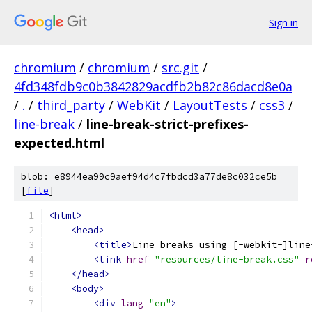
Sign in
chromium
/
chromium
/
src.git
/
4fd348fdb9c0b3842829acdfb2b82c86dacd8e0a
/
.
/
third_party
/
WebKit
/
LayoutTests
/
css3
/
line-break
/
line-break-strict-prefixes-
expected.html
blob: e8944ea99c9aef94d4c7fbdcd3a77de8c032ce5b
[
file
]
<html>
<head>
<title>
Line breaks using [-webkit-]line
<link
href
=
"resources/line-break.css"
r
</head>
<body>
<div
lang
=
"en"
>