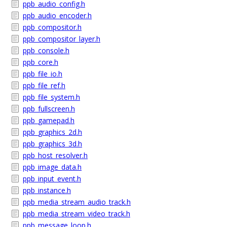
ppb_audio_config.h
ppb_audio_encoder.h
ppb_compositor.h
ppb_compositor_layer.h
ppb_console.h
ppb_core.h
ppb_file_io.h
ppb_file_ref.h
ppb_file_system.h
ppb_fullscreen.h
ppb_gamepad.h
ppb_graphics_2d.h
ppb_graphics_3d.h
ppb_host_resolver.h
ppb_image_data.h
ppb_input_event.h
ppb_instance.h
ppb_media_stream_audio_track.h
ppb_media_stream_video_track.h
ppb_message_loop.h