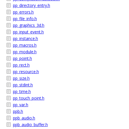
pp_directory_entry.h
pp_errors.h
pp_file_info.h
pp_graphics_3d.h
pp_input_event.h
pp_instance.h
pp_macros.h
pp_module.h
pp_point.h
pp_rect.h
pp_resource.h
pp_size.h
pp_stdint.h
pp_time.h
pp_touch_point.h
pp_var.h
ppb.h
ppb_audio.h
ppb_audio_buffer.h