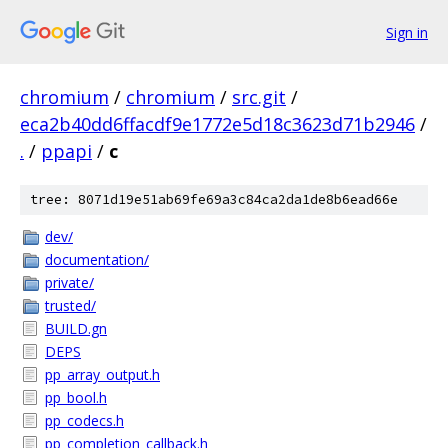
Sign in
chromium
/
chromium
/
src.git
/
eca2b40dd6ffacdf9e1772e5d18c3623d71b2946
/
.
/
ppapi
/
c
tree: 8071d19e51ab69fe69a3c84ca2da1de8b6ead66e
dev/
documentation/
private/
trusted/
BUILD.gn
DEPS
pp_array_output.h
pp_bool.h
pp_codecs.h
pp_completion_callback.h