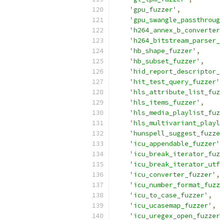
'gpu_fuzzer'
,
'gpu_swangle_passthroug
'h264_annex_b_converter
'h264_bitstream_parser_
'hb_shape_fuzzer'
,
'hb_subset_fuzzer'
,
'hid_report_descriptor_
'hit_test_query_fuzzer'
'hls_attribute_list_fuz
'hls_items_fuzzer'
,
'hls_media_playlist_fuz
'hls_multivariant_playl
'hunspell_suggest_fuzze
'icu_appendable_fuzzer'
'icu_break_iterator_fuz
'icu_break_iterator_utf
'icu_converter_fuzzer'
,
'icu_number_format_fuzz
'icu_to_case_fuzzer'
,
'icu_ucasemap_fuzzer'
,
'icu_uregex_open_fuzzer