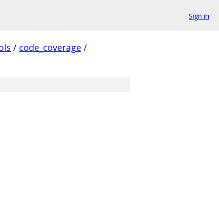
Sign in
ols
/
code_coverage
/