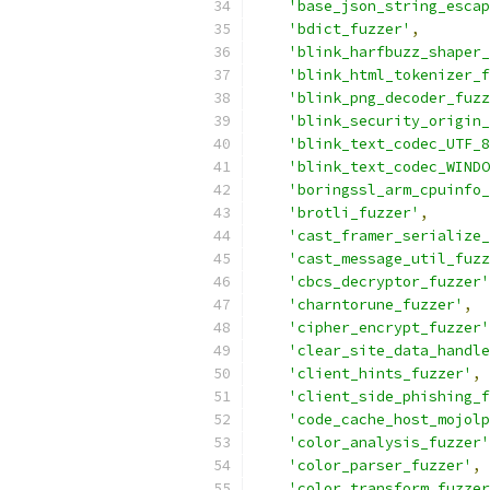
'base_json_string_escap
'bdict_fuzzer'
,
'blink_harfbuzz_shaper_
'blink_html_tokenizer_f
'blink_png_decoder_fuzz
'blink_security_origin_
'blink_text_codec_UTF_8
'blink_text_codec_WINDO
'boringssl_arm_cpuinfo_
'brotli_fuzzer'
,
'cast_framer_serialize_
'cast_message_util_fuzz
'cbcs_decryptor_fuzzer'
'charntorune_fuzzer'
,
'cipher_encrypt_fuzzer'
'clear_site_data_handle
'client_hints_fuzzer'
,
'client_side_phishing_f
'code_cache_host_mojolp
'color_analysis_fuzzer'
'color_parser_fuzzer'
,
'color_transform_fuzzer