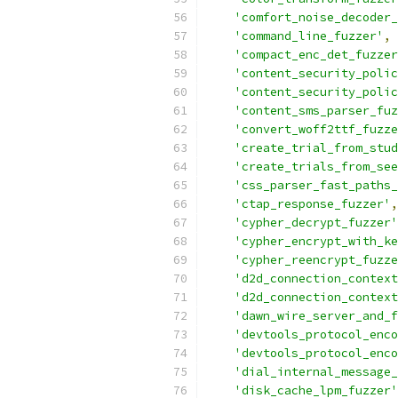
'comfort_noise_decoder_
'command_line_fuzzer'
,
'compact_enc_det_fuzzer
'content_security_polic
'content_security_polic
'content_sms_parser_fuz
'convert_woff2ttf_fuzze
'create_trial_from_stud
'create_trials_from_see
'css_parser_fast_paths_
'ctap_response_fuzzer'
,
'cypher_decrypt_fuzzer'
'cypher_encrypt_with_ke
'cypher_reencrypt_fuzze
'd2d_connection_context
'd2d_connection_context
'dawn_wire_server_and_f
'devtools_protocol_enco
'devtools_protocol_enco
'dial_internal_message_
'disk_cache_lpm_fuzzer'