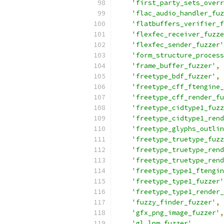
'first_party_sets_overr
'flac_audio_handler_fuz
'flatbuffers_verifier_f
'flexfec_receiver_fuzze
'flexfec_sender_fuzzer'
'form_structure_process
'frame_buffer_fuzzer'
,
'freetype_bdf_fuzzer'
,
'freetype_cff_ftengine_
'freetype_cff_render_fu
'freetype_cidtype1_fuzz
'freetype_cidtype1_rend
'freetype_glyphs_outlin
'freetype_truetype_fuzz
'freetype_truetype_rend
'freetype_truetype_rend
'freetype_type1_ftengin
'freetype_type1_fuzzer'
'freetype_type1_render_
'fuzzy_finder_fuzzer'
,
'gfx_png_image_fuzzer'
,
'gl_lpm_fuzzer'
,