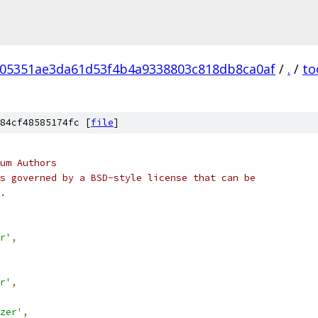
05351ae3da61d53f4b4a9338803c818db8ca0af
/
.
/
to
84cf48585174fc [
file
]
um Authors
s governed by a BSD-style license that can be
.
r'
,
r'
,
zer'
,