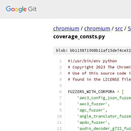
chromium
/
chromium
/
src
/
5
coverage_consts.py
blob: bb115871508b11af15de74ce32
#!/usr/bin/env python
# Copyright 2023 The Chromi
# Use of this source code i
# found in the LICENSE file
FUZZERS_WITH_CORPORA 
=
[
'aec3_config_json_fuzze
'aec3_fuzzer'
,
'agc_fuzzer'
,
'angle_translator_fuzze
'apdu_fuzzer'
,
'audio_decoder_g722_fuz