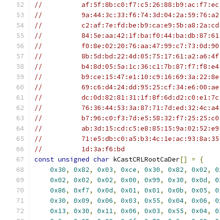
//          af:5f:8b:c0:f7:c5:26:88:b9:ac:f7:ec
//          9a:44:3c:33:f6:74:3d:04:2a:59:76:a2
//          c2:af:7e:fd:be:b9:ca:e9:5b:a8:2a:cd
//          84:5e:aa:42:1f:ba:f0:44:ba:db:87:61
//          f0:8e:02:20:76:aa:47:99:c7:73:0d:90
//          8b:5d:bd:22:4d:05:75:17:61:a2:a6:4f
//          b4:8d:05:5a:1c:36:c1:7b:87:f7:f8:e4
//          b9:ce:15:47:e1:10:c9:16:69:3a:22:8e
//          69:c6:d4:24:dd:95:25:cf:34:e6:00:ae
//          dc:0d:82:81:31:1f:8f:6d:d2:c0:e1:7c
//          76:36:44:53:3a:87:71:7d:ed:32:4c:a4
//          b7:96:c0:f3:7d:e5:58:32:f7:25:25:c0
//          ab:3d:15:cd:c5:e8:85:15:9a:02:52:e9
//          71:e5:db:c0:a5:b3:4c:1e:ac:93:8a:35
//          1d:3a:f6:bd
const
unsigned
char
 kCastCRLRootCaDer
[]
=
{
0x30
,
0x82
,
0x03
,
0xce
,
0x30
,
0x82
,
0x02
,
0
0x02
,
0x02
,
0x02
,
0x00
,
0x99
,
0x30
,
0x0d
,
0
0x86
,
0xf7
,
0x0d
,
0x01
,
0x01
,
0x0b
,
0x05
,
0
0x30
,
0x09
,
0x06
,
0x03
,
0x55
,
0x04
,
0x06
,
0
0x13
,
0x30
,
0x11
,
0x06
,
0x03
,
0x55
,
0x04
,
0