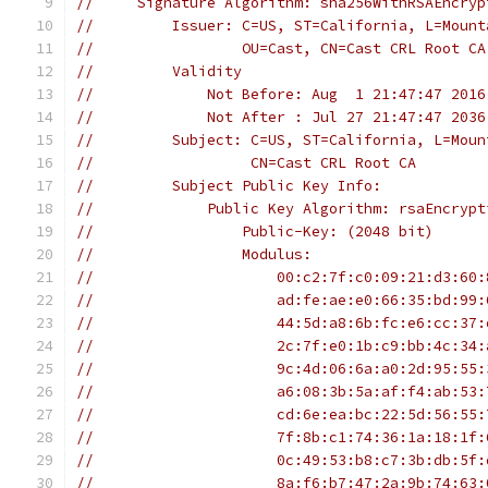
//     Signature Algorithm: sha256WithRSAEncryp
//         Issuer: C=US, ST=California, L=Mount
//                 OU=Cast, CN=Cast CRL Root CA
//         Validity
//             Not Before: Aug  1 21:47:47 2016
//             Not After : Jul 27 21:47:47 2036
//         Subject: C=US, ST=California, L=Moun
//                  CN=Cast CRL Root CA
//         Subject Public Key Info:
//             Public Key Algorithm: rsaEncrypt
//                 Public-Key: (2048 bit)
//                 Modulus:
//                     00:c2:7f:c0:09:21:d3:60:
//                     ad:fe:ae:e0:66:35:bd:99:
//                     44:5d:a8:6b:fc:e6:cc:37:
//                     2c:7f:e0:1b:c9:bb:4c:34:
//                     9c:4d:06:6a:a0:2d:95:55:
//                     a6:08:3b:5a:af:f4:ab:53:
//                     cd:6e:ea:bc:22:5d:56:55:
//                     7f:8b:c1:74:36:1a:18:1f:
//                     0c:49:53:b8:c7:3b:db:5f:
//                     8a:f6:b7:47:2a:9b:74:63: