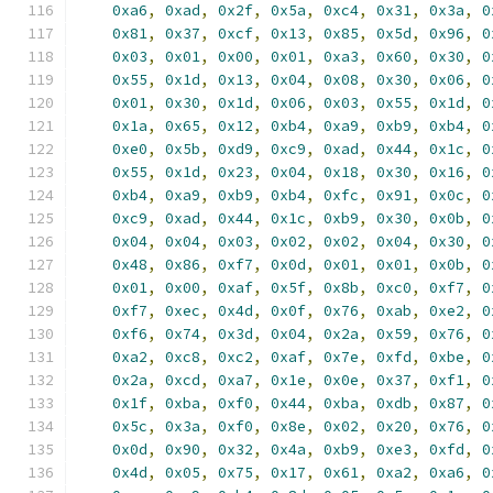
0xa6
,
0xad
,
0x2f
,
0x5a
,
0xc4
,
0x31
,
0x3a
,
0
0x81
,
0x37
,
0xcf
,
0x13
,
0x85
,
0x5d
,
0x96
,
0
0x03
,
0x01
,
0x00
,
0x01
,
0xa3
,
0x60
,
0x30
,
0
0x55
,
0x1d
,
0x13
,
0x04
,
0x08
,
0x30
,
0x06
,
0
0x01
,
0x30
,
0x1d
,
0x06
,
0x03
,
0x55
,
0x1d
,
0
0x1a
,
0x65
,
0x12
,
0xb4
,
0xa9
,
0xb9
,
0xb4
,
0
0xe0
,
0x5b
,
0xd9
,
0xc9
,
0xad
,
0x44
,
0x1c
,
0
0x55
,
0x1d
,
0x23
,
0x04
,
0x18
,
0x30
,
0x16
,
0
0xb4
,
0xa9
,
0xb9
,
0xb4
,
0xfc
,
0x91
,
0x0c
,
0
0xc9
,
0xad
,
0x44
,
0x1c
,
0xb9
,
0x30
,
0x0b
,
0
0x04
,
0x04
,
0x03
,
0x02
,
0x02
,
0x04
,
0x30
,
0
0x48
,
0x86
,
0xf7
,
0x0d
,
0x01
,
0x01
,
0x0b
,
0
0x01
,
0x00
,
0xaf
,
0x5f
,
0x8b
,
0xc0
,
0xf7
,
0
0xf7
,
0xec
,
0x4d
,
0x0f
,
0x76
,
0xab
,
0xe2
,
0
0xf6
,
0x74
,
0x3d
,
0x04
,
0x2a
,
0x59
,
0x76
,
0
0xa2
,
0xc8
,
0xc2
,
0xaf
,
0x7e
,
0xfd
,
0xbe
,
0
0x2a
,
0xcd
,
0xa7
,
0x1e
,
0x0e
,
0x37
,
0xf1
,
0
0x1f
,
0xba
,
0xf0
,
0x44
,
0xba
,
0xdb
,
0x87
,
0
0x5c
,
0x3a
,
0xf0
,
0x8e
,
0x02
,
0x20
,
0x76
,
0
0x0d
,
0x90
,
0x32
,
0x4a
,
0xb9
,
0xe3
,
0xfd
,
0
0x4d
,
0x05
,
0x75
,
0x17
,
0x61
,
0xa2
,
0xa6
,
0