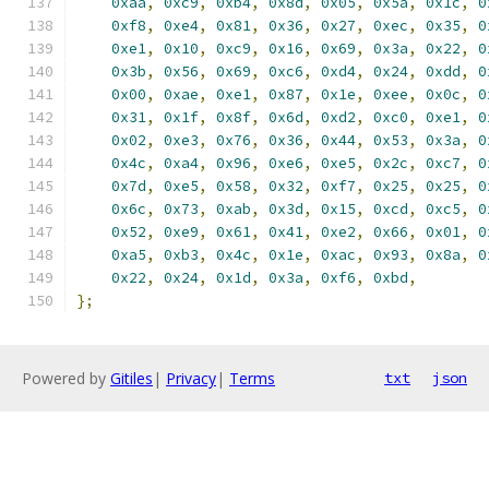
0xaa
,
0xc9
,
0xb4
,
0x8d
,
0x05
,
0x5a
,
0x1c
,
0
0xf8
,
0xe4
,
0x81
,
0x36
,
0x27
,
0xec
,
0x35
,
0
0xe1
,
0x10
,
0xc9
,
0x16
,
0x69
,
0x3a
,
0x22
,
0
0x3b
,
0x56
,
0x69
,
0xc6
,
0xd4
,
0x24
,
0xdd
,
0
0x00
,
0xae
,
0xe1
,
0x87
,
0x1e
,
0xee
,
0x0c
,
0
0x31
,
0x1f
,
0x8f
,
0x6d
,
0xd2
,
0xc0
,
0xe1
,
0
0x02
,
0xe3
,
0x76
,
0x36
,
0x44
,
0x53
,
0x3a
,
0
0x4c
,
0xa4
,
0x96
,
0xe6
,
0xe5
,
0x2c
,
0xc7
,
0
0x7d
,
0xe5
,
0x58
,
0x32
,
0xf7
,
0x25
,
0x25
,
0
0x6c
,
0x73
,
0xab
,
0x3d
,
0x15
,
0xcd
,
0xc5
,
0
0x52
,
0xe9
,
0x61
,
0x41
,
0xe2
,
0x66
,
0x01
,
0
0xa5
,
0xb3
,
0x4c
,
0x1e
,
0xac
,
0x93
,
0x8a
,
0
0x22
,
0x24
,
0x1d
,
0x3a
,
0xf6
,
0xbd
,
};
Powered by
Gitiles
|
Privacy
|
Terms
txt
json