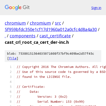
Sign in
chromium
/
chromium
/
src
/
5f959bfdc350e1cf17d1960a012a0cfc4d8a4a30
/
.
/
components
/
cast_certificate
/
cast_crl_root_ca_cert_der-inc.h
blob: 75380151564035071608f37bf9c409be2d57f45c
[
file
]
// Copyright 2016 The Chromium Authors. All rig
// Use of this source code is governed by a BSD
// found in the LICENSE file.
// Certificate:
//     Data:
//         Version: 3 (0x2)
//         Serial Number: 153 (0x99)