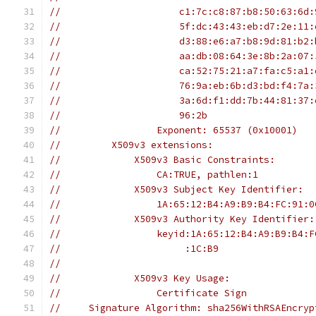
//                     c1:7c:c8:87:b8:50:63:6d:
//                     5f:dc:43:43:eb:d7:2e:11:
//                     d3:88:e6:a7:b8:9d:81:b2:
//                     aa:db:08:64:3e:8b:2a:07:
//                     ca:52:75:21:a7:fa:c5:a1:
//                     76:9a:eb:6b:d3:bd:f4:7a:
//                     3a:6d:f1:dd:7b:44:81:37:
//                     96:2b
//                 Exponent: 65537 (0x10001)
//         X509v3 extensions:
//             X509v3 Basic Constraints:
//                 CA:TRUE, pathlen:1
//             X509v3 Subject Key Identifier:
//                 1A:65:12:B4:A9:B9:B4:FC:91:0
//             X509v3 Authority Key Identifier:
//                 keyid:1A:65:12:B4:A9:B9:B4:F
//                      :1C:B9
//
//             X509v3 Key Usage:
//                 Certificate Sign
//     Signature Algorithm: sha256WithRSAEncryp