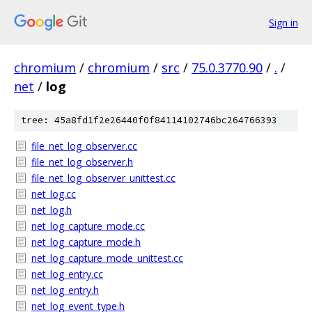
Sign in
chromium
/
chromium
/
src
/
75.0.3770.90
/
.
/
net
/
log
tree: 45a8fd1f2e26440f0f84114102746bc264766393
file_net_log_observer.cc
file_net_log_observer.h
file_net_log_observer_unittest.cc
net_log.cc
net_log.h
net_log_capture_mode.cc
net_log_capture_mode.h
net_log_capture_mode_unittest.cc
net_log_entry.cc
net_log_entry.h
net_log_event_type.h