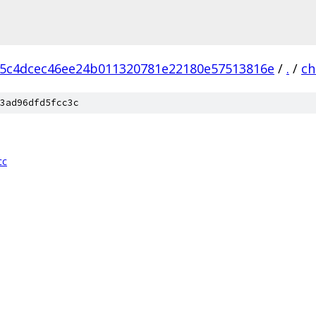
5c4dcec46ee24b011320781e22180e57513816e
/
.
/
c
3ad96dfd5fcc3c
cc