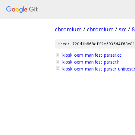
chromium
/
chromium
/
src
/
8
tree: 720d1b868cff2e5935d4f68e81
kiosk_oem_manifest_parser.cc
kiosk_oem_manifest_parser.h
kiosk_oem_manifest_parser_unittest.