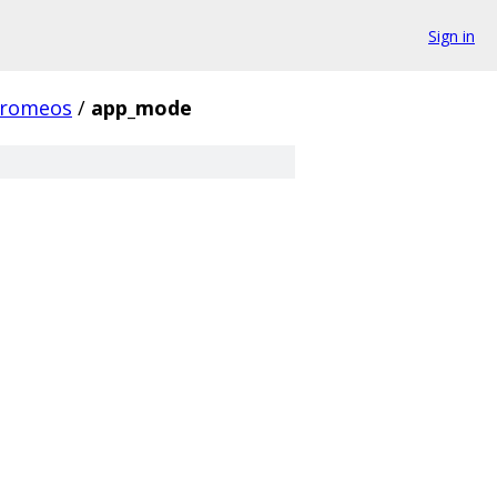
Sign in
hromeos
/
app_mode