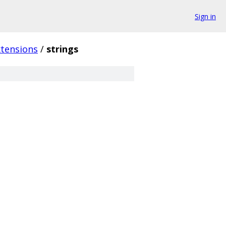
Sign in
xtensions
/
strings