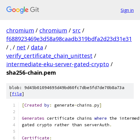
Sign in
chromium
/
chromium
/
src
/
f688923469e3d58a98caadb319bdfa2d23d31e31
/
.
/
net
/
data
/
verify_certificate_chain_unittest
/
intermediate-eku-server-gated-crypto
/
sha256-chain.pem
blob: 9d45b01094695d49bd60fc7dbe5fd7de70b8a73a
[
file
]
[
Created
by
:
 generate
-
chains
.
py
]
Generates
 certificate chains 
where
 the intermed
gated crypto rather than serverAuth
.
Certificate
: