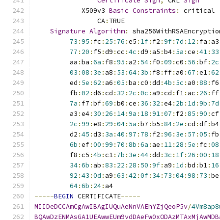
Certificate
Sign
,
 CRL 
Sign
            X509v3 
Basic
Constraints
:
 critical
                CA
:
TRUE
Signature
Algorithm
:
 sha256WithRSAEncryptio
73
:
95
:
fc
:
25
:
76
:
e5
:
1f
:
f2
:
9f
:
7d
:
12
:
fa
:
a3
77
:
20
:
f5
:
d9
:
cc
:
4c
:
d9
:
a5
:
b4
:
5a
:
ce
:
41
:
33
         aa
:
ba
:
6a
:
f8
:
95
:
a2
:
54
:
f0
:
09
:
c0
:
56
:
bf
:
2c
03
:
08
:
3e
:
a8
:
53
:
64
:
3b
:
f8
:
ff
:
a0
:
67
:
e1
:
62
         ed
:
5e
:
62
:
a6
:
05
:
ba
:
c0
:
dd
:
4b
:
5c
:
a0
:
88
:
f6
         fb
:
02
:
d6
:
cd
:
32
:
2c
:
0c
:
a9
:
cd
:
f1
:
ac
:
26
:
ff
7a
:
f7
:
bf
:
69
:
b0
:
ce
:
36
:
32
:
e4
:
2b
:
1d
:
9b
:
7d
         a3
:
e4
:
30
:
26
:
14
:
9a
:
18
:
91
:
07
:
f2
:
85
:
90
:
cf
2c
:
99
:
e8
:
29
:
04
:
5a
:
b7
:
b5
:
84
:
2e
:
cd
:
df
:
b4
         d2
:
45
:
d3
:
3a
:
40
:
97
:
78
:
f2
:
96
:
3e
:
57
:
05
:
fb
6b
:
ef
:
00
:
99
:
70
:
8b
:
6a
:
ae
:
11
:
28
:
5e
:
fc
:
08
         f8
:
c5
:
4b
:
c1
:
7b
:
3e
:
44
:
dd
:
3c
:
1f
:
26
:
00
:
18
34
:
6b
:
ab
:
83
:
22
:
28
:
50
:
9f
:
a9
:
1d
:
bd
:
b1
:
16
92
:
43
:
0d
:
a9
:
63
:
42
:
0f
:
34
:
73
:
04
:
98
:
73
:
be
64
:
6b
:
24
:
a4
-----
BEGIN
 CERTIFICATE
-----
MIIDeDCCAmCgAwIBAgIUQuAeNnVAEhYZjQeoP5v
/
4Vm8ap8
BQAwDzENMAsGA1UEAwwEUm9vdDAeFw0xODAzMTAxMjAwMDB