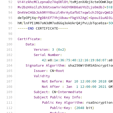
Ui4izkhcMCLzpnaDz7AqO0l8t
/
txMjznXAbjXcteOOmK3qz
Mv2bzHXo1lzhJUGtxswYxikGOY8KB6aUYUZLjs0m3bJ
+
5i8
Dn4VeCHGbJsk9RYY8sczl4hrAyEafbE7xqwlchJ5QzvQmS2
deTpOPjXq
+
PgDBtEf7YhjUbau
+
FkgVXZAgC
+
Gpou31uAD3L
hM
/
lnFPI1M67oN3dM7odGGq3okUkrQ4jPvLLbTqce0za
+
5O
-----
END
 CERTIFICATE
-----
Certificate
:
Data
:
Version
:
3
(
0x2
)
Serial
Number
:
42
:
e0
:
1e
:
36
:
75
:
40
:
12
:
16
:
19
:
8d
:
07
:
a8
Signature
Algorithm
:
 sha256WithRSAEncryptio
Issuer
:
 CN
=
Root
Validity
Not
Before
:
Mar
10
12
:
00
:
00
2018
 GM
Not
After
:
Jan
1
12
:
00
:
00
2021
 GM
Subject
:
 CN
=
Intermediate
Subject
Public
Key
Info
:
Public
Key
Algorithm
:
 rsaEncryption
Public
-
Key
:
(
2048
 bit
)