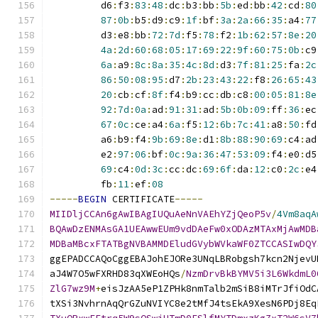
         d6
:
f3
:
83
:
48
:
dc
:
b3
:
bb
:
5b
:
ed
:
bb
:
42
:
cd
:
80
87
:
0b
:
b5
:
d9
:
c9
:
1f
:
bf
:
3a
:
2a
:
66
:
35
:
a4
:
77
         d3
:
e8
:
bb
:
72
:
7d
:
f5
:
78
:
f2
:
1b
:
62
:
57
:
8e
:
20
4a
:
2d
:
60
:
68
:
05
:
17
:
69
:
22
:
9f
:
60
:
75
:
0b
:
c9
6a
:
a9
:
8c
:
8a
:
35
:
4c
:
8d
:
d3
:
7f
:
81
:
25
:
fa
:
2c
86
:
50
:
08
:
95
:
d7
:
2b
:
23
:
43
:
22
:
f8
:
26
:
65
:
43
20
:
cb
:
cf
:
8f
:
f4
:
b9
:
cc
:
db
:
c8
:
00
:
05
:
81
:
8e
92
:
7d
:
0a
:
ad
:
91
:
31
:
ad
:
5b
:
0b
:
09
:
ff
:
36
:
ec
67
:
0c
:
ce
:
a4
:
6a
:
f5
:
12
:
6b
:
7c
:
41
:
a8
:
50
:
fd
         a6
:
b9
:
f4
:
9b
:
69
:
8e
:
d1
:
8b
:
88
:
90
:
69
:
c4
:
ad
         e2
:
97
:
06
:
bf
:
0c
:
9a
:
36
:
47
:
53
:
09
:
f4
:
e0
:
d5
69
:
c4
:
0d
:
3c
:
cc
:
dc
:
69
:
6f
:
da
:
12
:
c0
:
2c
:
e4
         fb
:
11
:
ef
:
08
-----
BEGIN
 CERTIFICATE
-----
MIIDljCCAn6gAwIBAgIUQuAeNnVAEhYZjQeoP5v
/
4Vm8aqA
BQAwDzENMAsGA1UEAwwEUm9vdDAeFw0xODAzMTAxMjAwMDB
MDBaMBcxFTATBgNVBAMMDEludGVybWVkaWF0ZTCCASIwDQY
ggEPADCCAQoCggEBAJohEJORe3UNqLBRobgsh7kcn2NjevU
aJ4W7O5wFXRHD83qXWEoHQs
/
NzmDrvBkBYMV5i3L6WkdmL0
ZlG7wz9M
+
eisJzAA5eP1ZPHk8nmTalb2mSiB8iMTrJfiOdC
tXSi3NvhrnAqQrGZuNVIYC8e2tMfJ4tsEkA9XesN6PDj8Eq