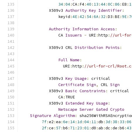
34
:
04
:
CA
:
F4
:
40
:
13
:
44
:
0C
:
86
:
E8
:
1
            X509v3 
Authority
Key
Identifier
:
                keyid
:
4E
:
42
:
54
:
6A
:
32
:
D3
:
BE
:
9E
:
7
Authority
Information
Access
:
                CA 
Issuers
-
 URI
:
http
:
//url-for
            X509v3 CRL 
Distribution
Points
:
Full
Name
:
                  URI
:
http
:
//url-for-crl/Root.c
            X509v3 
Key
Usage
:
 critical
Certificate
Sign
,
 CRL 
Sign
            X509v3 
Basic
Constraints
:
 critical
                CA
:
TRUE
            X509v3 
Extended
Key
Usage
:
Netscape
Server
Gated
Crypto
Signature
Algorithm
:
 sha256WithRSAEncryptio
7f
:
e2
:
ea
:
6e
:
14
:
1d
:
04
:
11
:
db
:
3d
:
38
:
33
:
06
2f
:
ce
:
57
:
b6
:
71
:
23
:
01
:
d0
:
ab
:
dc
:
de
:
b6
:
43