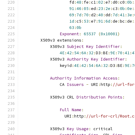
                    fd
:
48
:
fe
:
c1
:
02
:
e7
:
d0
:
c0
:
0b
:
91
:
46
:
05
:
ed
:
23
:
2e
:
c3
:
0b
:
0e
:
69
:
7d
:
70
:
d2
:
40
:
dd
:
7d
:
41
:
3e
:
1d
:
c5
:
53
:
e7
:
91
:
6d
:
de
:
bc
:
de
:
63
:
0b
Exponent
:
65537
(
0x10001
)
        X509v3 extensions
:
            X509v3 
Subject
Key
Identifier
:
4E
:
42
:
54
:
6A
:
32
:
D3
:
BE
:
9E
:
70
:
41
:
4
            X509v3 
Authority
Key
Identifier
:
                keyid
:
4E
:
42
:
54
:
6A
:
32
:
D3
:
BE
:
9E
:
7
Authority
Information
Access
:
                CA 
Issuers
-
 URI
:
http
:
//url-for
            X509v3 CRL 
Distribution
Points
:
Full
Name
:
                  URI
:
http
:
//url-for-crl/Root.c
            X509v3 
Key
Usage
:
 critical