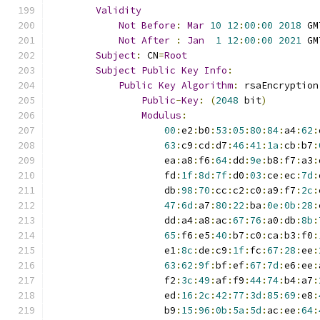
Validity
Not
Before
:
Mar
10
12
:
00
:
00
2018
 GM
Not
After
:
Jan
1
12
:
00
:
00
2021
 GM
Subject
:
 CN
=
Root
Subject
Public
Key
Info
:
Public
Key
Algorithm
:
 rsaEncryption
Public
-
Key
:
(
2048
 bit
)
Modulus
:
00
:
e2
:
b0
:
53
:
05
:
80
:
84
:
a4
:
62
:
63
:
c9
:
cd
:
d7
:
46
:
41
:
1a
:
cb
:
b7
:
                    ea
:
a8
:
f6
:
64
:
dd
:
9e
:
b8
:
f7
:
a3
:
                    fd
:
1f
:
8d
:
7f
:
d0
:
03
:
ce
:
ec
:
7d
:
                    db
:
98
:
70
:
cc
:
c2
:
c0
:
a9
:
f7
:
2c
:
47
:
6d
:
a7
:
80
:
22
:
ba
:
0e
:
0b
:
28
:
                    dd
:
a4
:
a8
:
ac
:
67
:
76
:
a0
:
db
:
8b
:
65
:
f6
:
e5
:
40
:
b7
:
c0
:
ca
:
b3
:
f0
:
                    e1
:
8c
:
de
:
c9
:
1f
:
fc
:
67
:
28
:
ee
:
63
:
62
:
9f
:
bf
:
ef
:
67
:
7d
:
e6
:
ee
:
                    f2
:
3c
:
49
:
af
:
f9
:
44
:
74
:
b4
:
a7
:
                    ed
:
16
:
2c
:
42
:
77
:
3d
:
85
:
69
:
e8
:
                    b9
:
15
:
96
:
0b
:
5a
:
5d
:
ac
:
ee
:
64
: