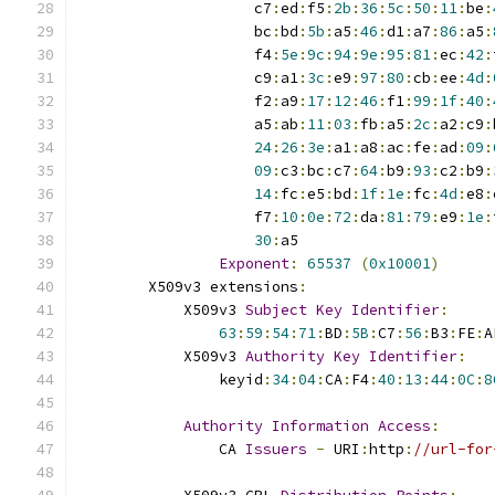
                    c7
:
ed
:
f5
:
2b
:
36
:
5c
:
50
:
11
:
be
:
                    bc
:
bd
:
5b
:
a5
:
46
:
d1
:
a7
:
86
:
a5
:
                    f4
:
5e
:
9c
:
94
:
9e
:
95
:
81
:
ec
:
42
:
                    c9
:
a1
:
3c
:
e9
:
97
:
80
:
cb
:
ee
:
4d
:
                    f2
:
a9
:
17
:
12
:
46
:
f1
:
99
:
1f
:
40
:
                    a5
:
ab
:
11
:
03
:
fb
:
a5
:
2c
:
a2
:
c9
:
24
:
26
:
3e
:
a1
:
a8
:
ac
:
fe
:
ad
:
09
:
09
:
c3
:
bc
:
c7
:
64
:
b9
:
93
:
c2
:
b9
:
14
:
fc
:
e5
:
bd
:
1f
:
1e
:
fc
:
4d
:
e8
:
                    f7
:
10
:
0e
:
72
:
da
:
81
:
79
:
e9
:
1e
:
30
:
a5
Exponent
:
65537
(
0x10001
)
        X509v3 extensions
:
            X509v3 
Subject
Key
Identifier
:
63
:
59
:
54
:
71
:
BD
:
5B
:
C7
:
56
:
B3
:
FE
:
A
            X509v3 
Authority
Key
Identifier
:
                keyid
:
34
:
04
:
CA
:
F4
:
40
:
13
:
44
:
0C
:
8
Authority
Information
Access
:
                CA 
Issuers
-
 URI
:
http
:
//url-for