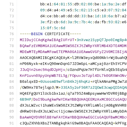
         bb
:
e1
:
64
:
81
:
55
:
d9
:
02
:
00
:
be
:
1a
:
9a
:
2e
:
df
09
:
d4
:
a4
:
49
:
e5
:
5c
:
02
:
15
:
c5
:
e3
:
07
:
92
:
84
         d4
:
ce
:
bb
:
a0
:
dd
:
dd
:
33
:
ba
:
1d
:
18
:
6a
:
b7
:
a2
3e
:
f2
:
cb
:
6d
:
3a
:
9c
:
7b
:
4c
:
da
:
fb
:
93
:
82
:
e6
15
:
8f
:
5c
:
6d
-----
BEGIN
 CERTIFICATE
-----
MIIDujCCAqKgAwIBAgIUFrUT
+
3nXvwz1SypQTJpo0Img8p4
BQAwFzEVMBMGA1UEAwwMSW50ZXJtZWRpYXRlMB4XDTE4MDM
MDEwMTEyMDAwMFowETEPMA0GA1UEAwwGVGFyZ2V0MIIBIjA
AAOCAQ8AMIIBCgKCAQEAyK
+
l2RVW3eyxQd00NkirWj8uahQ
nP06Nyxk
+
eIKvQ90mnDqnG7JZOmSpL
+
aMCyaj0zrEh5YCPV
JJuQin2sec9AqdD2pHjv
/
cOzndPqUe7H7fUrNlxQEb5EqSn
KnP1uvn0XpyUnpWB7EL5g
/
FOpuvJoTzpl4DL7k0GRXWnONv
B0alqxED
+
6Usosm89wfln84kJj6hqKz
+
rQlkANnaPMgJw7z
/
OW9Hx78Tejlqp3
/
M
+
33EA5y2oF56R7zZQOwE3cwpQIDAQA
HQ4EFgQUY1lUcb1bx1az
/
q7a795Z4mBpsywwHwYDVR0jBBg
6B9HP
/
DoI9buAgkwPwYIKwYBBQUHAQEEMzAxMC8GCCsGAQU
dXJsLWZvci1haWEvSW50ZXJtZWRpYXRlLmNlcjA0BgNVHR8
dHRwOi8vdXJsLWZvci1jcmwvSW50ZXJtZWRpYXRlLmNybDA
BaAwHQYDVR0lBBYwFAYIKwYBBQUHAwEGCCsGAQUFBwMCMBc
c3QuZXhhbXBsZTANBgkqhkiG9w0BAQsFAAOCAQEAQ
+
kPFVg