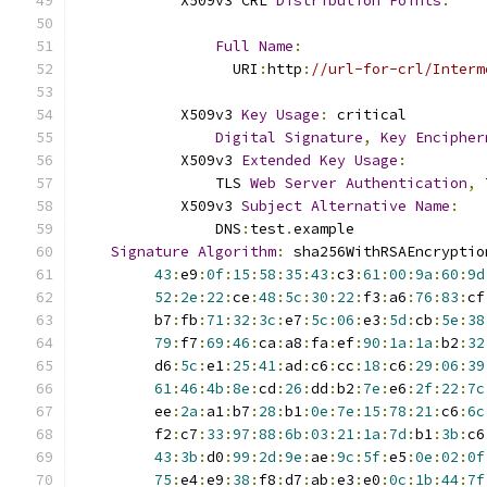
            X509v3 CRL 
Distribution
Points
:
Full
Name
:
                  URI
:
http
:
//url-for-crl/Interm
            X509v3 
Key
Usage
:
 critical
Digital
Signature
,
Key
Encipher
            X509v3 
Extended
Key
Usage
:
                TLS 
Web
Server
Authentication
,
 
            X509v3 
Subject
Alternative
Name
:
                DNS
:
test
.
example
Signature
Algorithm
:
 sha256WithRSAEncryptio
43
:
e9
:
0f
:
15
:
58
:
35
:
43
:
c3
:
61
:
00
:
9a
:
60
:
9d
52
:
2e
:
22
:
ce
:
48
:
5c
:
30
:
22
:
f3
:
a6
:
76
:
83
:
cf
         b7
:
fb
:
71
:
32
:
3c
:
e7
:
5c
:
06
:
e3
:
5d
:
cb
:
5e
:
38
79
:
f7
:
69
:
46
:
ca
:
a8
:
fa
:
ef
:
90
:
1a
:
1a
:
b2
:
32
         d6
:
5c
:
e1
:
25
:
41
:
ad
:
c6
:
cc
:
18
:
c6
:
29
:
06
:
39
61
:
46
:
4b
:
8e
:
cd
:
26
:
dd
:
b2
:
7e
:
e6
:
2f
:
22
:
7c
         ee
:
2a
:
a1
:
b7
:
28
:
b1
:
0e
:
7e
:
15
:
78
:
21
:
c6
:
6c
         f2
:
c7
:
33
:
97
:
88
:
6b
:
03
:
21
:
1a
:
7d
:
b1
:
3b
:
c6
43
:
3b
:
d0
:
99
:
2d
:
9e
:
ae
:
9c
:
5f
:
e5
:
0e
:
02
:
0f
75
:
e4
:
e9
:
38
:
f8
:
d7
:
ab
:
e3
:
e0
:
0c
:
1b
:
44
:
7f