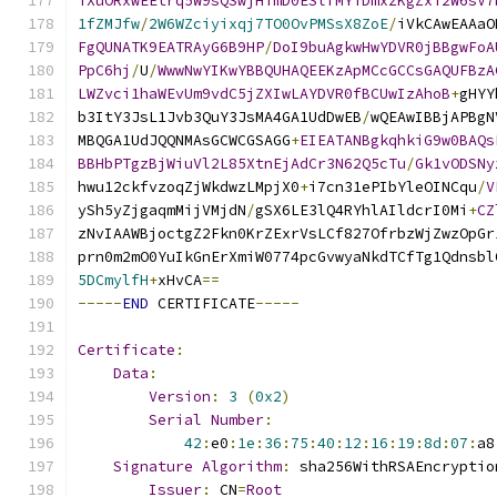
TXuORxwEEtrq5W9sQSwjHTmD0ESlfMYTDmxzKgZxT2W6sV7
1fZMJfw
/
2W6WZciyixqj7TO0OvPMSsX8ZoE
/
iVkCAwEAAaO
FgQUNATK9EATRAyG6B9HP
/
DoI9buAgkwHwYDVR0jBBgwFoA
PpC6hj
/
U
/
WwwNwYIKwYBBQUHAQEEKzApMCcGCCsGAQUFBzA
LWZvci1haWEvUm9vdC5jZXIwLAYDVR0fBCUwIzAhoB
+
gHYY
b3ItY3JsL1Jvb3QuY3JsMA4GA1UdDwEB
/
wQEAwIBBjAPBgN
MBQGA1UdJQQNMAsGCWCGSAGG
+
EIEATANBgkqhkiG9w0BAQs
BBHbPTgzBjWiuVl2L85XtnEjAdCr3N62Q5cTu
/
Gk1vODSNy
hwu12ckfvzoqZjWkdwzLMpjX0
+
i7cn31ePIbYleOINCqu
/
V
ySh5yZjgaqmMijVMjdN
/
gSX6LE3lQ4RYhlAIldcrI0Mi
+
CZ
zNvIAAWBjoctgZ2Fkn0KrZExrVsLCf827OfrbzWjZwzOpGr
prn0m2mO0YuIkGnErXmiW0774pcGvwyaNkdTCfTg1Qdnsbl
5DCmylfH
+
xHvCA
==
-----
END
 CERTIFICATE
-----
Certificate
:
Data
:
Version
:
3
(
0x2
)
Serial
Number
:
42
:
e0
:
1e
:
36
:
75
:
40
:
12
:
16
:
19
:
8d
:
07
:
a8
Signature
Algorithm
:
 sha256WithRSAEncryptio
Issuer
:
 CN
=
Root