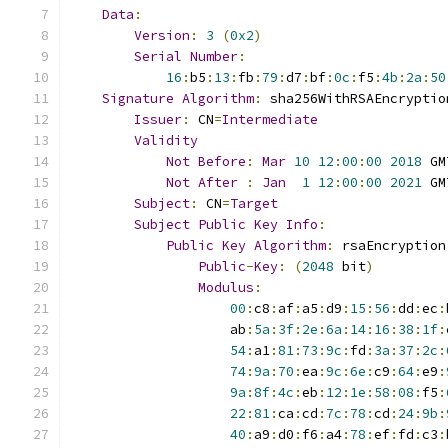
Data
:
Version
:
3
(
0x2
)
Serial
Number
:
16
:
b5
:
13
:
fb
:
79
:
d7
:
bf
:
0c
:
f5
:
4b
:
2a
:
50
Signature
Algorithm
:
 sha256WithRSAEncryptio
Issuer
:
 CN
=
Intermediate
Validity
Not
Before
:
Mar
10
12
:
00
:
00
2018
 GM
Not
After
:
Jan
1
12
:
00
:
00
2021
 GM
Subject
:
 CN
=
Target
Subject
Public
Key
Info
:
Public
Key
Algorithm
:
 rsaEncryption
Public
-
Key
:
(
2048
 bit
)
Modulus
:
00
:
c8
:
af
:
a5
:
d9
:
15
:
56
:
dd
:
ec
:
                    ab
:
5a
:
3f
:
2e
:
6a
:
14
:
16
:
38
:
1f
:
54
:
a1
:
81
:
73
:
9c
:
fd
:
3a
:
37
:
2c
:
74
:
9a
:
70
:
ea
:
9c
:
6e
:
c9
:
64
:
e9
:
9a
:
8f
:
4c
:
eb
:
12
:
1e
:
58
:
08
:
f5
:
22
:
81
:
ca
:
cd
:
7c
:
78
:
cd
:
24
:
9b
:
40
:
a9
:
d0
:
f6
:
a4
:
78
:
ef
:
fd
:
c3
: