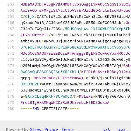
MDBaMA8xDTALBgNVBAMMBFJvb3QwggEiMA0GCSqGSIb3DQE
AoIBAQDisFMFgISkYtcClpVVrWPJzddGQRrLtw1scHUF5uq
C
/
0fjX
/
QA87sfd7zXuuL8NuYcMzCwKn3LOcnBKV5EEdtp4A
qKxndqDbi3jAC34snGX25UC3wMqz8B50aXdFOOGM3skf
/
Gc
Z33m7qTXQcJixfI8Sa
/
5RHS0pyb4ve1X7O0WLEJ3PYVp6Eh
ZEYbTOtYsP1I
/
sEC59DAC1Kq51Gck5FGBe0jLsMLDlAObji
eMbjVx3FU
+
eRbd683j8uct7ioGMLAgMBAAGjgcswgcgwHQY
076ecEFHQT6QuoY
/
1P1sMB8GA1UdIwQYMBaAFE5CVGoy076
MDcGCCsGAQUFBwEBBCswKTAnBggrBgEFBQcwAoYbaHR0cDo
L1Jvb3QuY2VyMCwGA1UdHwQlMCMwIaAfoB2GG2h0dHA6Ly9
b290LmNybDAOBgNVHQ8BAf8EBAMCAQYwDwYDVR0TAQH
/
BAU
9w0BAQsFAAOCAQEAc5X8JXblH
/
KffRL6o6vrrB98dyD12cx
qrpq
+
JWiVPAJwFa
/
LJEisYcmAwg
+
qFNkO
/
j
/
oGfhYigic8K
9h5U9H2F
+
wLWzTIsDKnN8awm
/
xUw9fxIeve
/
abDONjLkKx2
GJEH8oWQz4wynFbkLJnoKQRat7WELs3ftLUOjB510kXTOkC
a
+
8AmXCLaq4RKF78CPw9CO
/
h
+
MVLwXs
+
RN08HyYAGPDonmA
FrdL8TgHkkMNqWNCDzRzBJhzvmbcHfEDZGskpA
==
-----
END
 CERTIFICATE
-----
Powered by
Gitiles
|
Privacy
|
Terms
txt
json