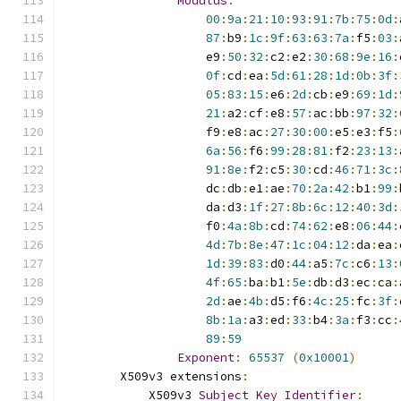
Modulus
:
00
:
9a
:
21
:
10
:
93
:
91
:
7b
:
75
:
0d
:
87
:
b9
:
1c
:
9f
:
63
:
63
:
7a
:
f5
:
03
:
                    e9
:
50
:
32
:
c2
:
e2
:
30
:
68
:
9e
:
16
:
0f
:
cd
:
ea
:
5d
:
61
:
28
:
1d
:
0b
:
3f
:
05
:
83
:
15
:
e6
:
2d
:
cb
:
e9
:
69
:
1d
:
21
:
a2
:
cf
:
e8
:
57
:
ac
:
bb
:
97
:
32
:
                    f9
:
e8
:
ac
:
27
:
30
:
00
:
e5
:
e3
:
f5
:
6a
:
56
:
f6
:
99
:
28
:
81
:
f2
:
23
:
13
:
91
:
8e
:
f2
:
c5
:
30
:
cd
:
46
:
71
:
3c
:
                    dc
:
db
:
e1
:
ae
:
70
:
2a
:
42
:
b1
:
99
:
                    da
:
d3
:
1f
:
27
:
8b
:
6c
:
12
:
40
:
3d
:
                    f0
:
4a
:
8b
:
cd
:
74
:
62
:
e8
:
06
:
44
:
4d
:
7b
:
8e
:
47
:
1c
:
04
:
12
:
da
:
ea
:
1d
:
39
:
83
:
d0
:
44
:
a5
:
7c
:
c6
:
13
:
4f
:
65
:
ba
:
b1
:
5e
:
db
:
d3
:
ec
:
ca
:
2d
:
ae
:
4b
:
d5
:
f6
:
4c
:
25
:
fc
:
3f
:
8b
:
1a
:
a3
:
ed
:
33
:
b4
:
3a
:
f3
:
cc
:
89
:
59
Exponent
:
65537
(
0x10001
)
        X509v3 extensions
:
            X509v3 
Subject
Key
Identifier
: