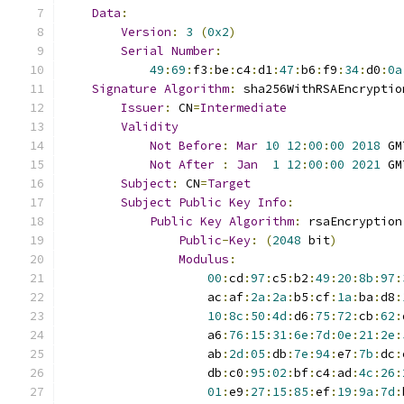
Data
:
Version
:
3
(
0x2
)
Serial
Number
:
49
:
69
:
f3
:
be
:
c4
:
d1
:
47
:
b6
:
f9
:
34
:
d0
:
0a
Signature
Algorithm
:
 sha256WithRSAEncryptio
Issuer
:
 CN
=
Intermediate
Validity
Not
Before
:
Mar
10
12
:
00
:
00
2018
 GM
Not
After
:
Jan
1
12
:
00
:
00
2021
 GM
Subject
:
 CN
=
Target
Subject
Public
Key
Info
:
Public
Key
Algorithm
:
 rsaEncryption
Public
-
Key
:
(
2048
 bit
)
Modulus
:
00
:
cd
:
97
:
c5
:
b2
:
49
:
20
:
8b
:
97
:
                    ac
:
af
:
2a
:
2a
:
b5
:
cf
:
1a
:
ba
:
d8
:
10
:
8c
:
50
:
4d
:
d6
:
75
:
72
:
cb
:
62
:
                    a6
:
76
:
15
:
31
:
6e
:
7d
:
0e
:
21
:
2e
:
                    ab
:
2d
:
05
:
db
:
7e
:
94
:
e7
:
7b
:
dc
:
                    db
:
c0
:
95
:
02
:
bf
:
c4
:
ad
:
4c
:
26
:
01
:
e9
:
27
:
15
:
85
:
ef
:
19
:
9a
:
7d
: