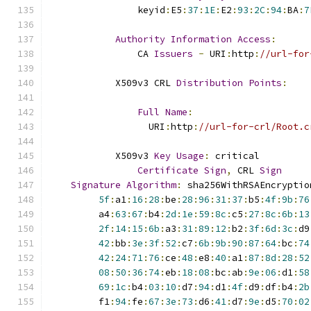
                keyid
:
E5
:
37
:
1E
:
E2
:
93
:
2C
:
94
:
BA
:
7
Authority
Information
Access
:
                CA 
Issuers
-
 URI
:
http
:
//url-for
            X509v3 CRL 
Distribution
Points
:
Full
Name
:
                  URI
:
http
:
//url-for-crl/Root.c
            X509v3 
Key
Usage
:
 critical
Certificate
Sign
,
 CRL 
Sign
Signature
Algorithm
:
 sha256WithRSAEncryptio
5f
:
a1
:
16
:
28
:
be
:
28
:
96
:
31
:
37
:
b5
:
4f
:
9b
:
76
         a4
:
63
:
67
:
b4
:
2d
:
1e
:
59
:
8c
:
c5
:
27
:
8c
:
6b
:
13
2f
:
14
:
15
:
6b
:
a3
:
31
:
89
:
12
:
b2
:
3f
:
6d
:
3c
:
d9
42
:
bb
:
3e
:
3f
:
52
:
c7
:
6b
:
9b
:
90
:
87
:
64
:
bc
:
74
42
:
24
:
71
:
76
:
ce
:
48
:
e8
:
40
:
a1
:
87
:
8d
:
28
:
52
08
:
50
:
36
:
74
:
eb
:
18
:
08
:
bc
:
ab
:
9e
:
06
:
d1
:
58
69
:
1c
:
b4
:
03
:
10
:
d7
:
94
:
d1
:
4f
:
d9
:
df
:
b4
:
2b
         f1
:
94
:
fe
:
67
:
3e
:
73
:
d6
:
41
:
d7
:
9e
:
d5
:
70
:
02