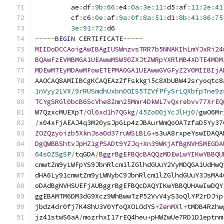
         ae
:
df
:
9b
:
66
:
e4
:
0a
:
3e
:
11
:
d5
:
af
:
11
:
2e
:
41
         cf
:
c6
:
0e
:
af
:
9a
:
0f
:
8a
:
51
:
d1
:
8b
:
41
:
86
:
75
3e
:
91
:
72
:
d6
-----
BEGIN
 CERTIFICATE
-----
MIIDoDCCAoigAwIBAgIUSWnzvsTRR7b5NNAKIhLmYJxRi24
BQAwFzEVMBMGA1UEAwwMSW50ZXJtZWRpYXRlMB4XDTE4MDM
MDEwMTEyMDAwMFowETEPMA0GA1UEAwwGVGFyZ2V0MIIBIjA
AAOCAQ8AMIIBCgKCAQEAzZfFskkgi5c8XbUBW42sryoqtc8
1nVyy2LVX
/
9rRUSmdhUxbn0OIS5TZVfPfySrLQXbfpTne9z
TCYgSRGl0bcB6ScVhe8Zmn25Mmr4DkWL7vQxrebvv77XrEQ
W7QzxcMUEXpT
/
Ol6xd1h7QGkg
/
45Zo00jYcJlHj0
/
gwO6Mr
/
x04xFjAEAJ4q3M20ysJpGLp4zJBAurWmQoOATzfaD5Yy37
ZOZQzyoizb5XknJsa0d37ruWSLBLG
+
s3uA8rxpeYswIDAQA
DgQWBBShtvJpHZ1gPSADt9YZJq
+
Xn39WKjAfBgNVHSMEGDA
64s0ZSgSP
/
tqGDA
/
BggrBgEFBQcBAQQzMDEwLwYIKwYBBQU
cmwtZm9yLWFpYS9JbnRlcm1lZGlhdGUuY2VyMDQGA1UdHwQ
dHA6Ly91cmwtZm9yLWNybC9JbnRlcm1lZGlhdGUuY3JsMA4
oDAdBgNVHSUEFjAUBggrBgEFBQcDAQYIKwYBBQUHAwIwDQY
ggEBAMTM6DM3dG9Xcz9WhBwwTzP52VvV4yS3oQlYP2rDJip
jbdz4dr0fj7K48hU3V0YfoQXOLOdYS
+
ZenMXl
+
tMDB4Rzhw
jz41stwS6aA
/
mozrhxI17rEQ4heu
+
pHWZwUe7RD1D1eptnm