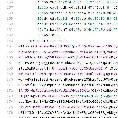
         a0
:
ba
:
f6
:
6e
:
7f
:
45
:
68
:
91
:
1f
:
95
:
61
:
01
:
82
1d
:
3e
:
ca
:
84
:
d8
:
d0
:
e9
:
fd
:
47
:
f5
:
b8
:
6f
:
c5
29
:
65
:
9b
:
fe
:
12
:
97
:
0f
:
b4
:
a5
:
0b
:
7d
:
e0
:
40
16
:
d4
:
e2
:
9c
:
8d
:
f6
:
90
:
de
:
6e
:
90
:
33
:
89
:
09
         bc
:
8c
:
89
:
73
:
23
:
6d
:
da
:
88
:
50
:
06
:
41
:
b7
:
38
42
:
7a
:
ba
:
41
:
a7
:
04
:
43
:
40
:
4c
:
52
:
0e
:
e9
:
56
92
:
a5
:
f0
:
5c
-----
BEGIN
 CERTIFICATE
-----
MIIDbzCCAlegAwIBAgIUfHGDfZpxPvv0sXkstmwRKRR0C3Q
BQAwDzENMAsGA1UEAwwEUm9vdDAeFw0xODAzMTAxMjAwMDB
MDBaMBcxFTATBgNVBAMMDEludGVybWVkaWF0ZTCCASIwDQY
ggEPADCCAQoCggEBANTSWFokuZ3EB2LtCiQJRtSXqOHm
+
sK
jl0z6wRAlHoVlHH
+
UHPqoEHmv5Oqf2DC5lUaJM61
+
V
+
t95C
MwGmwBJOlhPXn7BpZ7nP1anOnXxOXw170aRlkxIiQugCnxg
wcn
+
HYET3efZIWiGagYTgnPleHjgmXZ1OGhzy4szJVNy0Vj
B9
+
at7lMEJT7yHtputOpGiGM98WzsRtyRBCM3cN2NuXOqKA
SAnJDh6p7qdVulpveGbYvU2c1VKVg7GAta
/
O9XMCAwEAAaO
FgQURTKpN1DwoKGOAuuLNGUoEj
/
7ahgwHwYDVR0jBBgwFoA
ddUN2ArSlhIwNwYIKwYBBQUHAQEEKzApMCcGCCsGAQUFBzA
LWZvci1haWEvUm9vdC5jZXIwLAYDVR0fBCUwIzAhoB
+
gHYY
b3ItY3JsL1Jvb3QuY3JsMA4GA1UdDwEB
/
wQEAwIBBjANBgk