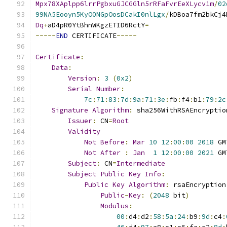
Mpx78XAplpp6lrrPgbxuGJCGGln5rRFaFvrEeXLycv1m
/
02
99NA5Eooyn5KyO0NGpOosDCakI0nlLgx
/
kDBoa7fm2bkCj4
Dq
+
aD4pR0YtBhnWKgzETID6RctY
=
-----
END
 CERTIFICATE
-----
Certificate
:
Data
:
Version
:
3
(
0x2
)
Serial
Number
:
7c
:
71
:
83
:
7d
:
9a
:
71
:
3e
:
fb
:
f4
:
b1
:
79
:
2c
Signature
Algorithm
:
 sha256WithRSAEncryptio
Issuer
:
 CN
=
Root
Validity
Not
Before
:
Mar
10
12
:
00
:
00
2018
 GM
Not
After
:
Jan
1
12
:
00
:
00
2021
 GM
Subject
:
 CN
=
Intermediate
Subject
Public
Key
Info
:
Public
Key
Algorithm
:
 rsaEncryption
Public
-
Key
:
(
2048
 bit
)
Modulus
:
00
:
d4
:
d2
:
58
:
5a
:
24
:
b9
:
9d
:
c4
: