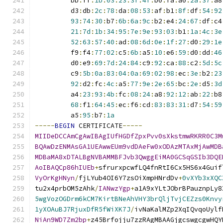
         bb
:
ff
:
1b
:
03
:
23
:
3f
:
4f
:
b0
:
fa
:
a0
:
2a
:
37
:
a8
         d3
:
db
:
2c
:
78
:
da
:
08
:
53
:
af
:
b1
:
8f
:
df
:
54
:
92
93
:
74
:
30
:
b7
:
6b
:
6a
:
9c
:
b2
:
e4
:
24
:
67
:
df
:
c4
21
:
7d
:
1b
:
34
:
95
:
7e
:
9e
:
93
:
03
:
b1
:
1a
:
4c
:
3e
52
:
63
:
57
:
40
:
ad
:
08
:
6d
:
0e
:
1f
:
27
:
d0
:
29
:
1e
         f9
:
f4
:
77
:
02
:
c5
:
6b
:
a5
:
10
:
e6
:
59
:
d0
:
dd
:
46
         d0
:
e9
:
69
:
7d
:
24
:
84
:
c9
:
92
:
ca
:
88
:
c2
:
5d
:
5c
         c9
:
5b
:
0a
:
83
:
04
:
0a
:
69
:
02
:
98
:
ec
:
3e
:
b2
:
23
92
:
d2
:
fc
:
4c
:
a5
:
77
:
9e
:
2e
:
65
:
bc
:
2e
:
d5
:
3d
         a4
:
23
:
93
:
4b
:
fc
:
08
:
24
:
a8
:
92
:
12
:
ab
:
22
:
b8
68
:
f1
:
64
:
45
:
ec
:
f6
:
cd
:
83
:
83
:
31
:
d7
:
54
:
59
         a5
:
95
:
b7
:
1a
-----
BEGIN
 CERTIFICATE
-----
MIIDeDCCAmCgAwIBAgIUfHGDfZpxPvv0sXkstmwRKRR0C3M
BQAwDzENMAsGA1UEAwwEUm9vdDAeFw0xODAzMTAxMjAwMDB
MDBaMA8xDTALBgNVBAMMBFJvb3QwggEiMA0GCSqGSIb3DQE
AoIBAQCp86hIUEb
+
sfrurxpcwfLQ4fnRtI6Cx5HS6x4Guif
VyOrKgHNyn
/
fjLYub4OI6Y7zsOiXmpHNrdDv
+
0vXYb3xXQC
tu2x4prbOM5zAhk
/
IANwzYgp
+
a1A9xYLtJObrBPauznpLy8
5wgVozOGDrm6kCM7KirtBNeAhVHY3brQljTvjCEZzs0Knvy
1yXOAuBJ7RjuxDfR5fWiXK7J
/
ivNaKalMZp2XqIQvqoUylf
NiAn9WD7Zm2bp
+
z45Brfojju7zzRAgMBAAGjgcswgcgwHQY