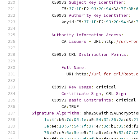
            X509v3 
Subject
Key
Identifier
:
                E5
:
37
:
1E
:
E2
:
93
:
2C
:
94
:
BA
:
7F
:
8B
:
6
            X509v3 
Authority
Key
Identifier
:
                keyid
:
E5
:
37
:
1E
:
E2
:
93
:
2C
:
94
:
BA
:
7
Authority
Information
Access
:
                CA 
Issuers
-
 URI
:
http
:
//url-for
            X509v3 CRL 
Distribution
Points
:
Full
Name
:
                  URI
:
http
:
//url-for-crl/Root.c
            X509v3 
Key
Usage
:
 critical
Certificate
Sign
,
 CRL 
Sign
            X509v3 
Basic
Constraints
:
 critical
                CA
:
TRUE
Signature
Algorithm
:
 sha256WithRSAEncryptio
1c
:
4f
:
b6
:
7d
:
05
:
1e
:
a9
:
94
:
32
:
36
:
2a
:
d8
:
21
5e
:
ee
:
10
:
67
:
54
:
7f
:
97
:
e7
:
9d
:
b1
:
95
:
dd
:
f1
76
:
b2
:
c9
:
6a
:
5e
:
e5
:
7f
:
a6
:
e4
:
e9
:
52
:
47
:
72