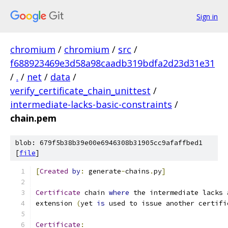
Sign in
chromium
/
chromium
/
src
/
f688923469e3d58a98caadb319bdfa2d23d31e31
/
.
/
net
/
data
/
verify_certificate_chain_unittest
/
intermediate-lacks-basic-constraints
/
chain.pem
blob: 679f5b38b39e00e6946308b31905cc9afaffbed1
[
file
]
[
Created
by
:
 generate
-
chains
.
py
]
Certificate
 chain 
where
 the intermediate lacks 
extension 
(
yet 
is
 used to issue another certifi
Certificate
: