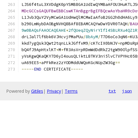
LJS6f4tuL3XVDdgK0pYSMB8GA1UdIwQYMBaAFOU3HuKTLJS
MDcGCCsGAQUFBwEBBCswKTAnBggrBgEFBQcwAoYbaHR0cDo
L1Jvb3QuY2VyMCwGA1UdHwQlMCMwIaAfoB2GG2h0dHA6Ly9
b290LmNybDAOBgNVHQ8BAf8EBAMCAQYwDwYDVR0TAQH
/
BAU
9w0BAQsFAAOCAQEAHE
+
2fQUeqZQyNirYIfI4SBLRXu4QZ1R
drLJal7lf6bk6VJHcvjPMaPUu
/
8bAyM
/
T7D6oCo3qN6
+
KU3
kkd7ygQsk3Qwt2tqnLLkJGffxM9
/
cKTcIX0bNJV
+
npMDsRp
bQ4fJ9ApHtxlKT
+
M
+
fR3AsVrpRDmWdDdRkZ2tgW90OlpfSS
yVsKgwQKaQKY7D6yI4ousQLiktL8TKV3ni5lvC7VPYHc058
uA69EE5
+
aPFkRez2zYODMddUWQoKGcNUpZW3Gg
==
-----
END
 CERTIFICATE
-----
Powered by
Gitiles
|
Privacy
|
Terms
txt
json