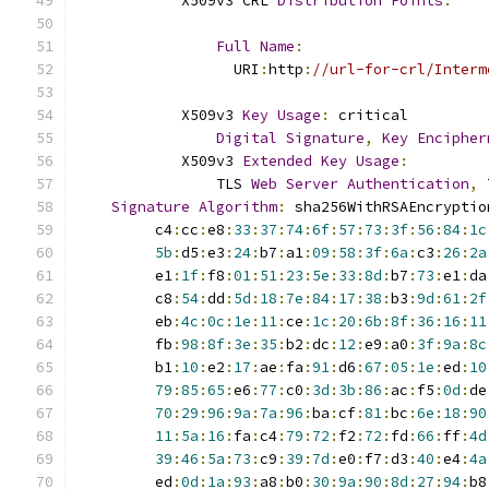
            X509v3 CRL 
Distribution
Points
:
Full
Name
:
                  URI
:
http
:
//url-for-crl/Interm
            X509v3 
Key
Usage
:
 critical
Digital
Signature
,
Key
Encipher
            X509v3 
Extended
Key
Usage
:
                TLS 
Web
Server
Authentication
,
 
Signature
Algorithm
:
 sha256WithRSAEncryptio
         c4
:
cc
:
e8
:
33
:
37
:
74
:
6f
:
57
:
73
:
3f
:
56
:
84
:
1c
5b
:
d5
:
e3
:
24
:
b7
:
a1
:
09
:
58
:
3f
:
6a
:
c3
:
26
:
2a
         e1
:
1f
:
f8
:
01
:
51
:
23
:
5e
:
33
:
8d
:
b7
:
73
:
e1
:
da
         c8
:
54
:
dd
:
5d
:
18
:
7e
:
84
:
17
:
38
:
b3
:
9d
:
61
:
2f
         eb
:
4c
:
0c
:
1e
:
11
:
ce
:
1c
:
20
:
6b
:
8f
:
36
:
16
:
11
         fb
:
98
:
8f
:
3e
:
35
:
b2
:
dc
:
12
:
e9
:
a0
:
3f
:
9a
:
8c
         b1
:
10
:
e2
:
17
:
ae
:
fa
:
91
:
d6
:
67
:
05
:
1e
:
ed
:
10
79
:
85
:
65
:
e6
:
77
:
c0
:
3d
:
3b
:
86
:
ac
:
f5
:
0d
:
de
70
:
29
:
96
:
9a
:
7a
:
96
:
ba
:
cf
:
81
:
bc
:
6e
:
18
:
90
11
:
5a
:
16
:
fa
:
c4
:
79
:
72
:
f2
:
72
:
fd
:
66
:
ff
:
4d
39
:
46
:
5a
:
73
:
c9
:
39
:
7d
:
e0
:
f7
:
d3
:
40
:
e4
:
4a
         ed
:
0d
:
1a
:
93
:
a8
:
b0
:
30
:
9a
:
90
:
8d
:
27
:
94
:
b8