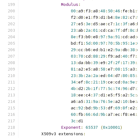
Modulus
:
00
:
a9
:
f3
:
a8
:
48
:
50
:
46
:
fe
:
b1
:
                    f2
:
d0
:
e1
:
f9
:
d1
:
b4
:
8e
:
82
:
c7
:
27
:
e5
:
3e
:
d5
:
ae
:
c7
:
1c
:
3f
:
a6
:
23
:
ab
:
2a
:
01
:
cd
:
ca
:
7f
:
df
:
8c
:
8e
:
f3
:
b0
:
e8
:
97
:
9a
:
91
:
cd
:
ad
:
                    bd
:
f1
:
5d
:
00
:
97
:
70
:
5b
:
95
:
1e
:
29
:
cc
:
b6
:
ed
:
b1
:
e2
:
9a
:
db
:
38
:
03
:
70
:
cd
:
88
:
29
:
f9
:
ad
:
40
:
f7
:
13
:
da
:
bb
:
39
:
e9
:
2f
:
2f
:
17
:
39
:
81
:
a2
:
e5
:
a8
:
58
:
e7
:
08
:
15
:
a3
:
23
:
3b
:
2a
:
2a
:
ed
:
04
:
d7
:
80
:
85
:
34
:
ef
:
8c
:
21
:
19
:
ce
:
cd
:
0a
:
9e
:
4b
:
d2
:
2b
:
1f
:
77
:
5c
:
74
:
96
:
d7
:
18
:
ee
:
c4
:
37
:
d1
:
e5
:
f5
:
a2
:
5c
:
                    a6
:
a5
:
31
:
9a
:
76
:
5e
:
a2
:
10
:
be
:
                    ac
:
92
:
bd
:
9b
:
53
:
df
:
69
:
8f
:
e2
:
60
:
fb
:
66
:
6d
:
9b
:
a7
:
ec
:
f8
:
e4
:
3c
:
d1
Exponent
:
65537
(
0x10001
)
        X509v3 extensions
: