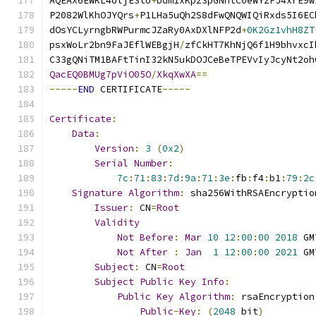
AQEAX6EWKL4oljE3tU
+
bdm1xKpz3pGNntC0eWYzFJ4xrE9w
P2082WlKhOJYQrs
+
P1LHa5uQh2S8dFwQNQWIQiRxds5I6EC
dOsYCLyrngbRWPurmcJZaRy0AxDXlNFP2d
+
0K2Gz1vhH8ZT
psxWoLr2bn9FaJEflWEBgjH
/
zfCkHT7KhNjQ6f1H9bhvxcI
C33gQNiTM1BAFtTinI32kN5ukDOJCeBeTPEVvIyJcyNt2oh
QacEQ0BMUg7pViO05O
/
XkqXwXA
==
-----
END
 CERTIFICATE
-----
Certificate
:
Data
:
Version
:
3
(
0x2
)
Serial
Number
:
7c
:
71
:
83
:
7d
:
9a
:
71
:
3e
:
fb
:
f4
:
b1
:
79
:
2c
Signature
Algorithm
:
 sha256WithRSAEncryptio
Issuer
:
 CN
=
Root
Validity
Not
Before
:
Mar
10
12
:
00
:
00
2018
 GM
Not
After
:
Jan
1
12
:
00
:
00
2021
 GM
Subject
:
 CN
=
Root
Subject
Public
Key
Info
:
Public
Key
Algorithm
:
 rsaEncryption
Public
-
Key
:
(
2048
 bit
)