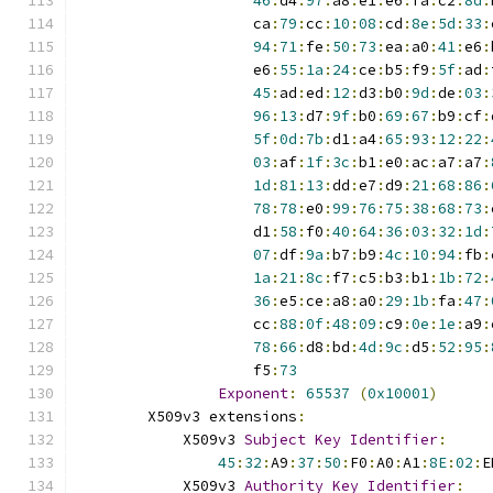
46
:
d4
:
97
:
a8
:
e1
:
e6
:
fa
:
c2
:
8d
:
                    ca
:
79
:
cc
:
10
:
08
:
cd
:
8e
:
5d
:
33
:
94
:
71
:
fe
:
50
:
73
:
ea
:
a0
:
41
:
e6
:
                    e6
:
55
:
1a
:
24
:
ce
:
b5
:
f9
:
5f
:
ad
:
45
:
ad
:
ed
:
12
:
d3
:
b0
:
9d
:
de
:
03
:
96
:
13
:
d7
:
9f
:
b0
:
69
:
67
:
b9
:
cf
:
5f
:
0d
:
7b
:
d1
:
a4
:
65
:
93
:
12
:
22
:
03
:
af
:
1f
:
3c
:
b1
:
e0
:
ac
:
a7
:
a7
:
1d
:
81
:
13
:
dd
:
e7
:
d9
:
21
:
68
:
86
:
78
:
78
:
e0
:
99
:
76
:
75
:
38
:
68
:
73
:
                    d1
:
58
:
f0
:
40
:
64
:
36
:
03
:
32
:
1d
:
07
:
df
:
9a
:
b7
:
b9
:
4c
:
10
:
94
:
fb
:
1a
:
21
:
8c
:
f7
:
c5
:
b3
:
b1
:
1b
:
72
:
36
:
e5
:
ce
:
a8
:
a0
:
29
:
1b
:
fa
:
47
:
                    cc
:
88
:
0f
:
48
:
09
:
c9
:
0e
:
1e
:
a9
:
78
:
66
:
d8
:
bd
:
4d
:
9c
:
d5
:
52
:
95
:
                    f5
:
73
Exponent
:
65537
(
0x10001
)
        X509v3 extensions
:
            X509v3 
Subject
Key
Identifier
:
45
:
32
:
A9
:
37
:
50
:
F0
:
A0
:
A1
:
8E
:
02
:
E
            X509v3 
Authority
Key
Identifier
: