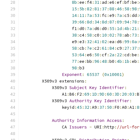
8b
:
ee
:
f4
:
31
:
ad
:
e6
:
ef
:
bf
:
be
:
15
:
5b
:
82
:
81
:
37
:
88
:
46
:
58
:
98
:
14
:
11
:
7a
:
53
:
fc
:
e9
:
7a
:
c5
:
dd
:
39
:
66
:
8d
:
34
:
8d
:
87
:
09
:
94
:
78
:
                    f1
:
d0
:
7a
:
d6
:
d0
:
55
:
1d
:
4b
:
21
:
38
:
c4
:
58
:
c0
:
10
:
02
:
78
:
ab
:
73
:
                    e9
:
e3
:
32
:
41
:
02
:
ea
:
d6
:
99
:
0a
:
58
:
cb
:
7e
:
c2
:
61
:
84
:
c9
:
27
:
37
:
53
:
64
:
e6
:
50
:
cf
:
2a
:
22
:
cd
:
be
:
77
:
ee
:
bb
:
96
:
48
:
b0
:
4b
:
1b
:
eb
:
98
:
b3
Exponent
:
65537
(
0x10001
)
        X509v3 extensions
:
            X509v3 
Subject
Key
Identifier
:
                A1
:
B6
:
F2
:
69
:
1D
:
9D
:
60
:
3D
:
20
:
03
:
B
            X509v3 
Authority
Key
Identifier
:
                keyid
:
45
:
32
:
A9
:
37
:
50
:
F0
:
A0
:
A1
:
8
Authority
Information
Access
:
                CA 
Issuers
-
 URI
:
http
:
//url-for