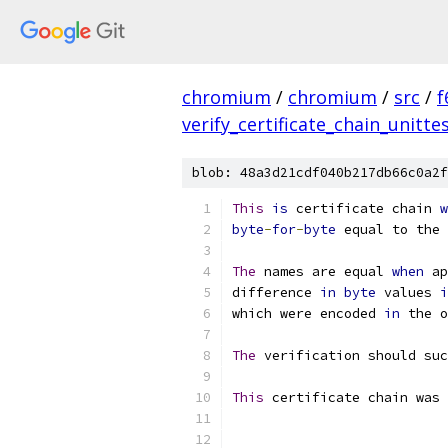
chromium
/
chromium
/
src
/
f
verify_certificate_chain_unitte
blob: 48a3d21cdf040b217db66c0a2f
This
is
 certificate chain 
w
byte
-
for
-
byte
 equal to the 
The
 names are equal 
when
 ap
difference 
in
byte
 values 
i
which were encoded 
in
 the o
The
 verification should suc
This
 certificate chain was 