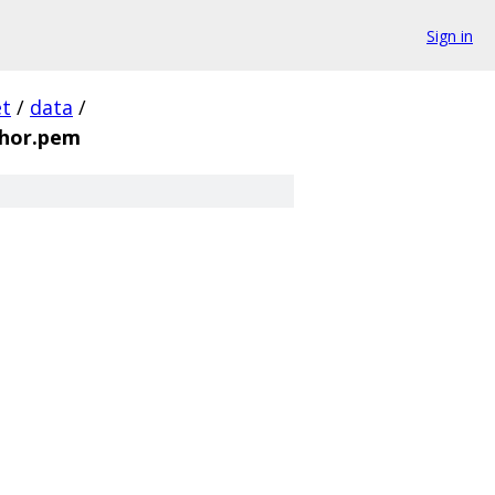
Sign in
et
/
data
/
hor.pem