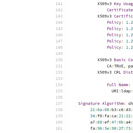
            X509v3 
Key
Usag
Certificate
            X509v3 
Certific
Policy
:
1.2
Policy
:
1.2
Policy
:
1.2
Policy
:
1.2
Policy
:
1.2
            X509v3 
Basic
Co
                CA
:
TRUE
,
 pa
            X509v3 CRL 
Dist
Full
Name
:
                  URI
:
ldap
:
Signature
Algorithm
:
 sh
21
:
6a
:
06
:
b3
:
c6
:
d3
:
54
:
f0
:
fa
:
ca
:
21
:
22
:
         a7
:
68
:
ef
:
47
:
6b
:
a4
:
         fa
:
96
:
5e
:
98
:
2f
:
75
: