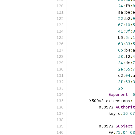
24
:
f9
:
0
                    aa
:
be
:
e
22
:
b2
:
9
67
:
10
:
5
41
:
8f
:
8
                    b5
:
5f
:
1
63
:
83
:
5
6b
:
b4
:
a
58
:
f2
:
4
34
:
dc
:
7
2e
:
55
:
7
                    c2
:
04
:
a
3f
:
63
:
3
2b
Exponent
:
6
        X509v3 extensions
:
            X509v3 
Authorit
                keyid
:
16
:
67
            X509v3 
Subject
                FA
:
72
:
04
:
03