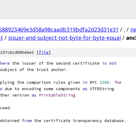
688923469e3d58a98caadb319bdfa2d23d31e31
/
.
/
n
st
/
issuer-and-subject-not-byte-for-byte-equal
/
anc
197cbcd88bebe3 [
file
]
here
 the issuer of the second certificate 
is
not
subject of the trust anchor
.
plying the comparison rules given 
in
 RFC 
5280.
The
s
 due to encoding some components 
as
 UTF8String
ther version 
as
PrintableString
.
ceed
.
obtained 
from
 the certificate transparency database
.