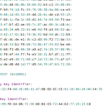
5
:
4b
:
d4
:
0b
:
8b
:
39
:
60
:
92
:
b3
:
c2
:
35
:
08
:
49
:
f
:
b9
:
74
:
1d
:
fc
:
95
:
76
:
38
:
58
:
4a
:
86
:
ca
:
e5
:
9
:
68
:
1d
:
45
:
53
:
49
:
dd
:
26
:
6c
:
de
:
cd
:
95
:
19
:
f
:
b0
:
1c
:
fa
:
2c
:
08
:
d1
:
66
:
7e
:
04
:
54
:
f3
:
ea
:
3
:
47
:
b7
:
d2
:
ae
:
08
:
7c
:
87
:
ac
:
86
:
3c
:
c8
:
4c
:
a
:
00
:
34
:
e9
:
32
:
42
:
e6
:
9d
:
f4
:
a3
:
60
:
92
:
ac
:
3
:
62
:
17
:
81
:
b1
:
74
:
3b
:
92
:
bd
:
9d
:
dc
:
22
:
b9
:
7
:
dc
:
dc
:
de
:
e1
:
3b
:
c2
:
d3
:
90
:
f2
:
72
:
da
:
53
:
d
:
c8
:
53
:
b1
:
f0
:
08
:
72
:
8b
:
47
:
55
:
83
:
be
:
e6
:
8
:
b8
:
f5
:
d0
:
86
:
58
:
a9
:
e2
:
7e
:
29
:
57
:
88
:
9b
:
0
:
f8
:
ef
:
44
:
f7
:
fe
:
e5
:
50
:
31
:
b7
:
d7
:
21
:
ff
:
5
:
e2
:
e9
:
30
:
71
:
08
:
c7
:
1d
:
72
:
36
:
75
:
a7
:
6f
:
a
:
de
:
d8
:
dd
:
1d
:
77
:
d9
:
54
:
70
:
47
:
63
:
72
:
20
:
5537
(
0x10001
)
y
Key
Identifier
:
:
32
:
F4
:
68
:
5E
:
68
:
31
:
47
:
DB
:
ED
:
EC
:
CE
:
61
:
2E
:
9A
:
24
:
46
:
C4
:
7D
Key
Identifier
:
:
99
:
FD
:
EA
:
DB
:
7C
:
50
:
DD
:
BE
:
E5
:
72
:
A4
:
D2
:
77
:
25
:
15
:
C8