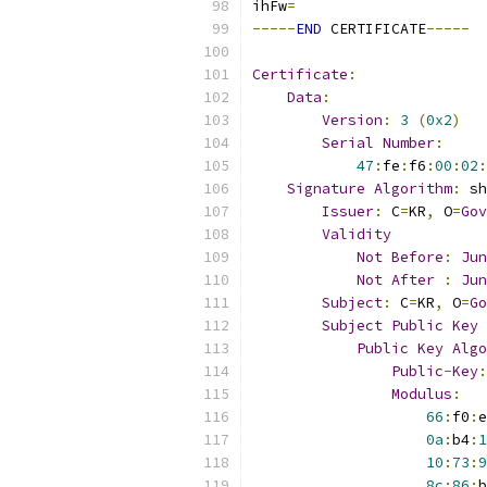
ihFw
=
-----
END
 CERTIFICATE
-----
Certificate
:
Data
:
Version
:
3
(
0x2
)
Serial
Number
:
47
:
fe
:
f6
:
00
:
02
:
Signature
Algorithm
:
 sh
Issuer
:
 C
=
KR
,
 O
=
Gov
Validity
Not
Before
:
Jun
Not
After
:
Jun
Subject
:
 C
=
KR
,
 O
=
Go
Subject
Public
Key
Public
Key
Algo
Public
-
Key
:
Modulus
:
66
:
f0
:
e
0a
:
b4
:
1
10
:
73
:
9
8c
:
86
:
b