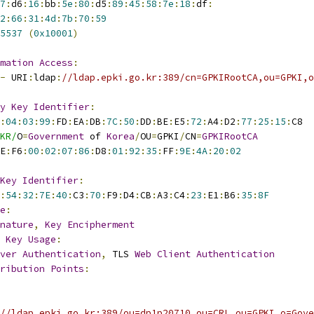
7
:
d6
:
16
:
bb
:
5e
:
80
:
d5
:
89
:
45
:
58
:
7e
:
18
:
df
:
2
:
66
:
31
:
4d
:
7b
:
70
:
59
5537
(
0x10001
)
mation
Access
:
-
 URI
:
ldap
:
//ldap.epki.go.kr:389/cn=GPKIRootCA,ou=GPKI,o
y
Key
Identifier
:
:
04
:
03
:
99
:
FD
:
EA
:
DB
:
7C
:
50
:
DD
:
BE
:
E5
:
72
:
A4
:
D2
:
77
:
25
:
15
:
C8
KR/
O
=
Government
 of 
Korea
/
OU
=
GPKI
/
CN
=
GPKIRootCA
E
:
F6
:
00
:
02
:
07
:
86
:
D8
:
01
:
92
:
35
:
FF
:
9E
:
4A
:
20
:
02
Key
Identifier
:
:
54
:
32
:
7E
:
40
:
C3
:
70
:
F9
:
D4
:
CB
:
A3
:
C4
:
23
:
E1
:
B6
:
35
:
8F
e
:
nature
,
Key
Encipherment
Key
Usage
:
ver
Authentication
,
 TLS 
Web
Client
Authentication
ribution
Points
:
//ldap.epki.go.kr:389/ou=dp1p20710,ou=CRL,ou=GPKI,o=Gove