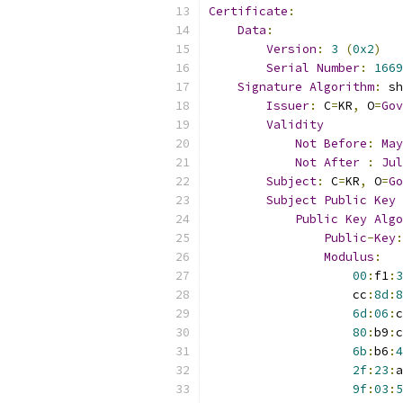
Certificate
:
Data
:
Version
:
3
(
0x2
)
Serial
Number
:
1669
Signature
Algorithm
:
 sh
Issuer
:
 C
=
KR
,
 O
=
Gov
Validity
Not
Before
:
May
Not
After
:
Jul
Subject
:
 C
=
KR
,
 O
=
Go
Subject
Public
Key
Public
Key
Algo
Public
-
Key
:
Modulus
:
00
:
f1
:
3
                    cc
:
8d
:
8
6d
:
06
:
c
80
:
b9
:
c
6b
:
b6
:
4
2f
:
23
:
a
9f
:
03
:
5