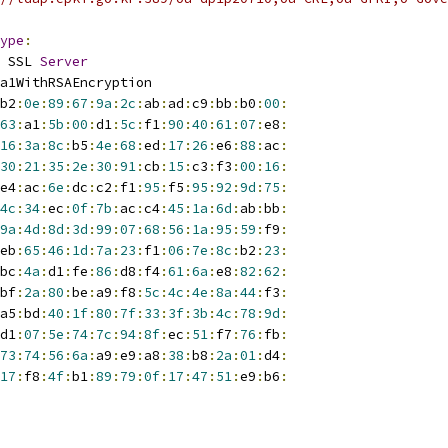
ype
:
 SSL 
Server
a1WithRSAEncryption
b2
:
0e
:
89
:
67
:
9a
:
2c
:
ab
:
ad
:
c9
:
bb
:
b0
:
00
:
63
:
a1
:
5b
:
00
:
d1
:
5c
:
f1
:
90
:
40
:
61
:
07
:
e8
:
16
:
3a
:
8c
:
b5
:
4e
:
68
:
ed
:
17
:
26
:
e6
:
88
:
ac
:
30
:
21
:
35
:
2e
:
30
:
91
:
cb
:
15
:
c3
:
f3
:
00
:
16
:
e4
:
ac
:
6e
:
dc
:
c2
:
f1
:
95
:
f5
:
95
:
92
:
9d
:
75
:
4c
:
34
:
ec
:
0f
:
7b
:
ac
:
c4
:
45
:
1a
:
6d
:
ab
:
bb
:
9a
:
4d
:
8d
:
3d
:
99
:
07
:
68
:
56
:
1a
:
95
:
59
:
f9
:
eb
:
65
:
46
:
1d
:
7a
:
23
:
f1
:
06
:
7e
:
8c
:
b2
:
23
:
bc
:
4a
:
d1
:
fe
:
86
:
d8
:
f4
:
61
:
6a
:
e8
:
82
:
62
:
bf
:
2a
:
80
:
be
:
a9
:
f8
:
5c
:
4c
:
4e
:
8a
:
44
:
f3
:
a5
:
bd
:
40
:
1f
:
80
:
7f
:
33
:
3f
:
3b
:
4c
:
78
:
9d
:
d1
:
07
:
5e
:
74
:
7c
:
94
:
8f
:
ec
:
51
:
f7
:
76
:
fb
:
73
:
74
:
56
:
6a
:
a9
:
e9
:
a8
:
38
:
b8
:
2a
:
01
:
d4
:
17
:
f8
:
4f
:
b1
:
89
:
79
:
0f
:
17
:
47
:
51
:
e9
:
b6
: