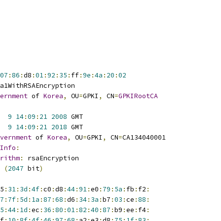
07
:
86
:
d8
:
01
:
92
:
35
:
ff
:
9e
:
4a
:
20
:
02
a1WithRSAEncryption
ernment
 of 
Korea
,
 OU
=
GPKI
,
 CN
=
GPKIRootCA
9
14
:
09
:
21
2008
 GMT
9
14
:
09
:
21
2018
 GMT
vernment
 of 
Korea
,
 OU
=
GPKI
,
 CN
=
CA134040001
Info
:
rithm
:
 rsaEncryption
(
2047
 bit
)
5
:
31
:
3d
:
4f
:
c0
:
d8
:
44
:
91
:
e0
:
79
:
5a
:
fb
:
f2
:
7
:
7f
:
5d
:
1a
:
87
:
68
:
d6
:
34
:
3a
:
b7
:
03
:
ce
:
88
:
5
:
44
:
1d
:
ec
:
36
:
80
:
01
:
82
:
40
:
87
:
b9
:
ee
:
f4
:
f
:
10
:
8f
:
4f
:
46
:
97
:
68
:
a2
:
e3
:
d8
:
75
:
1f
:
83
: