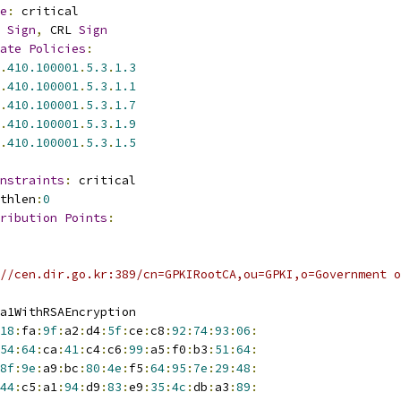
e
:
 critical
Sign
,
 CRL 
Sign
ate
Policies
:
.
410.100001
.
5.3
.
1.3
.
410.100001
.
5.3
.
1.1
.
410.100001
.
5.3
.
1.7
.
410.100001
.
5.3
.
1.9
.
410.100001
.
5.3
.
1.5
nstraints
:
 critical
thlen
:
0
ribution
Points
:
//cen.dir.go.kr:389/cn=GPKIRootCA,ou=GPKI,o=Government o
a1WithRSAEncryption
18
:
fa
:
9f
:
a2
:
d4
:
5f
:
ce
:
c8
:
92
:
74
:
93
:
06
:
54
:
64
:
ca
:
41
:
c4
:
c6
:
99
:
a5
:
f0
:
b3
:
51
:
64
:
8f
:
9e
:
a9
:
bc
:
80
:
4e
:
f5
:
64
:
95
:
7e
:
29
:
48
:
44
:
c5
:
a1
:
94
:
d9
:
83
:
e9
:
35
:
4c
:
db
:
a3
:
89
: