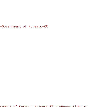
=Government of Korea,c=KR
rnment of Korea,c=kr?certificateRevocationList