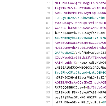
MIIEnDCCA4SgAwIBAgIEAP7AdzA
ECgwTR292ZXJubWVudCBvZiBLb3
AwMDEwHhcNMTIwNTAyMDQ1ODU0
1UECgwTR292ZXJubWVudCBvZiBL
VQQLDBXqtZDsnKHqs7ztlZnquLD
GCSqGSIb3DQEBAQUAA4GNADCBiQ
kDMXeq38eVk2xu3IC5yf5KdO5eF
58DWKmeBybXEIp0VWxQr
+
76F9YW
KwYBBQUHAQEEWzBZMFcGCCsGAQU
HUEtJUm9vdENBLG91PUdQS0ksbz
2AFPpyBAOZ
/
erbfFDdvuVypNJ3J
XJubWVudCBvZiBLb3JlYTENMAsG
AAIHhtgBkjX
/
nkogAjAdBgNVHQ4
gMB0GA1UdJQQWMBQGCCsGAQUFBw
8vbGRhcC5lcGtpLmdvLmtyOjM4O
m5tZW50IG9mIEtvcmVhLGM9a3I
/
AQEEBAMCBsAwDQYJKoZIhvcNAQE
RXPGQQGEH6CDqsw4
+
ExY6jLVOaO
X1lZKddUjF8XKIykw07A97rMRFG
oyyI7j9FusQFbxK0f6G2PRhauiC
nfFArD8ue9EHXnR8lI
/
sUfd2
+
6P