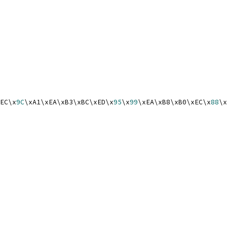
EC\x
9C
\xA1\xEA\xB3\xBC\xED\x
95
\x
99
\xEA\xB8\xB0\xEC\x
88
\x