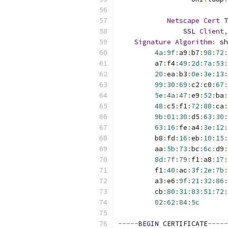
Netscape
Cert
T
                SSL 
Client
,
Signature
Algorithm
:
 sh
4a
:
9f
:
a9
:
b7
:
98
:
72
:
         a7
:
f4
:
49
:
2d
:
7a
:
53
:
20
:
ea
:
b3
:
0e
:
3e
:
13
:
99
:
30
:
69
:
c2
:
c0
:
67
:
5e
:
4a
:
47
:
e9
:
52
:
ba
:
48
:
c5
:
f1
:
72
:
88
:
ca
:
9b
:
01
:
30
:
d5
:
63
:
30
:
63
:
16
:
fe
:
a4
:
3e
:
12
:
         b8
:
fd
:
16
:
eb
:
10
:
15
:
         aa
:
5b
:
73
:
bc
:
6c
:
d9
:
8d
:
7f
:
79
:
f1
:
a8
:
17
:
         f1
:
40
:
ac
:
3f
:
2e
:
7b
:
         a3
:
e6
:
9f
:
21
:
32
:
86
:
         cb
:
80
:
31
:
83
:
51
:
72
:
02
:
62
:
84
:
5c
-----
BEGIN
 CERTIFICATE
-----