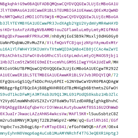
NBgkqhkiG9w0BAQUFADBQMQswCQYDVQQGEwJLUjEcMBoGA1U
JlYTENMAsGA1UECwwER1BLSTEUMBIGA1UEAwwLQ0ExMzQwND
WhcNMTQwNzIzMDI1OTU5WjB
+
MQswCQYDVQQGEwJLUjEcMBoGA
b3JlYTEYMBYGA1UECwwPR3JvdXAgb2YgU2VydmVyMR4wHAYD
siKDrtoAxFzAVBgNVBAMMDiouZGFlamluLm9yLmtyMIGfMA0
KBgQDxPawemRFPRXuCMR
/
nh8yNjEoE5B9k7Msxlj0dHG0Gy0
UaNnPDqbWu2RvMuZFA
/
XiLfmQoVfC8jqojzNtpYAymu0xMtr
u16A1YlFWH4Y35KIUmYxTXtwWQIDAQABo4IB0jCCAc4wZwYI
FBzAChktsZGFwOi8vbGRhcC5lcGtpLmdvLmtyOjM4OS9jbj1
1Hb3Zlcm5tZW50IG9mIEtvcmVhLGM9S1IwgYYGA1UdIwR
/
MH
RXIoVOkUTBPMQswCQYDVQQGEwJLUjEcMBoGA1UECgwTR292Z
A1UECwwER1BLSTETMBEGA1UEAwwKR1BLSVJvb3RDQYIQR
/
72
EFgQUsxGgS1QyfkDDcPnUy6PEI
+
G2NY8wCwYDVR0PBAQDAgW
MBBggrBgEFBQcDAjB8BgNVHR8EdTBzMHGgb6BthmtsZGFwOi
S9vdT1kcDFwMjA3MTAsb3U9Q1JMLG91PUdQS0ksbz1Hb3Zlc
Y2VydGlmaWNhdGVSZXZvY2F0aW9uTGlzdDARBglghkgBhvhC
FBQADggEBAEqfqbeYcrIOiWeaLKutybuwAKf0SS16U2OhWwD
0XJuaIrJkwacLAZzAhNS4wkcsVw
/
MAFl5KR
+
lSuuSsbtzC8Z
m2ru5sBMNVjMJpNjT2ZB2hWGpVZ
+
WMW
/
qQ
+
EutlRh16I
/
EGf
Yqpbc7xs2b8qgL6p
+
FxMTopE841
/
efGoF6W9QB
+
AfzM
/
O0x4
mnyEyhnN0Vmqp6ag4uCoB1MuAMYNRchf4T7GJeQ8XR1HptgJ