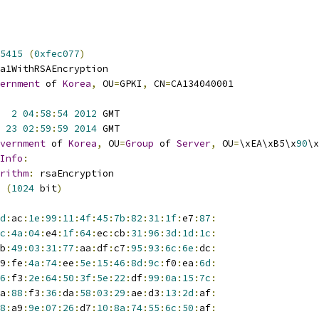
5415
(
0xfec077
)
a1WithRSAEncryption
ernment
 of 
Korea
,
 OU
=
GPKI
,
 CN
=
CA134040001
2
04
:
58
:
54
2012
 GMT
23
02
:
59
:
59
2014
 GMT
vernment
 of 
Korea
,
 OU
=
Group
 of 
Server
,
 OU
=
\xEA\xB5\x
90
\x
Info
:
rithm
:
 rsaEncryption
(
1024
 bit
)
d
:
ac
:
1e
:
99
:
11
:
4f
:
45
:
7b
:
82
:
31
:
1f
:
e7
:
87
:
c
:
4a
:
04
:
e4
:
1f
:
64
:
ec
:
cb
:
31
:
96
:
3d
:
1d
:
1c
:
b
:
49
:
03
:
31
:
77
:
aa
:
df
:
c7
:
95
:
93
:
6c
:
6e
:
dc
:
9
:
fe
:
4a
:
74
:
ee
:
5e
:
15
:
46
:
8d
:
9c
:
f0
:
ea
:
6d
:
6
:
f3
:
2e
:
64
:
50
:
3f
:
5e
:
22
:
df
:
99
:
0a
:
15
:
7c
:
a
:
88
:
f3
:
36
:
da
:
58
:
03
:
29
:
ae
:
d3
:
13
:
2d
:
af
:
8
:
a9
:
9e
:
07
:
26
:
d7
:
10
:
8a
:
74
:
55
:
6c
:
50
:
af
: