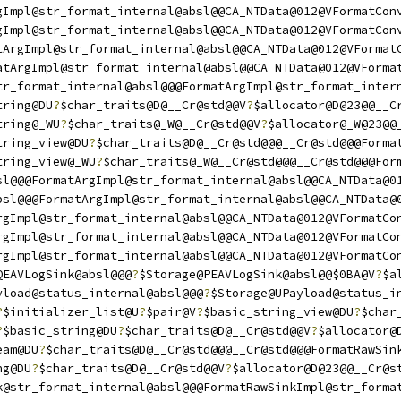
gImpl@str_format_internal@absl@@CA_NTData@012@VFormatCon
gImpl@str_format_internal@absl@@CA_NTData@012@VFormatCon
tArgImpl@str_format_internal@absl@@CA_NTData@012@VFormat
atArgImpl@str_format_internal@absl@@CA_NTData@012@VForma
tr_format_internal@absl@@@FormatArgImpl@str_format_inter
tring@DU
?
$char_traits@D@__Cr@std@@V
?
$allocator@D@23@@__C
tring@_WU
?
$char_traits@_W@__Cr@std@@V
?
$allocator@_W@23@@
tring_view@DU
?
$char_traits@D@__Cr@std@@@__Cr@std@@@Forma
tring_view@_WU
?
$char_traits@_W@__Cr@std@@@__Cr@std@@@For
sl@@@FormatArgImpl@str_format_internal@absl@@CA_NTData@0
bsl@@@FormatArgImpl@str_format_internal@absl@@CA_NTData@
rgImpl@str_format_internal@absl@@CA_NTData@012@VFormatCo
rgImpl@str_format_internal@absl@@CA_NTData@012@VFormatCo
rgImpl@str_format_internal@absl@@CA_NTData@012@VFormatCo
QEAVLogSink@absl@@@
?
$Storage@PEAVLogSink@absl@@$0BA@V
?
$a
yload@status_internal@absl@@@
?
$Storage@UPayload@status_i
?
$initializer_list@U
?
$pair@V
?
$basic_string_view@DU
?
$char
?
$basic_string@DU
?
$char_traits@D@__Cr@std@@V
?
$allocator@
eam@DU
?
$char_traits@D@__Cr@std@@@__Cr@std@@@FormatRawSin
ng@DU
?
$char_traits@D@__Cr@std@@V
?
$allocator@D@23@@__Cr@s
k@str_format_internal@absl@@@FormatRawSinkImpl@str_forma