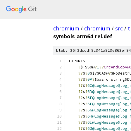
chromium
/
chromium
/
src
/
t
symbols_arm64_rel.def
blob: 26f3dccdf9c341a823e863ef94
EXPORTS
?
$TSS0@
?
1
??
CrcAndCopy@
??
$
?
0
$$V$0A@@
?
$NoDestr
??
$
?
0V
?
$basic_string@D
??
$
?
6C@LogMessage@log_
??
$
?
6D@LogMessage@log_
??
$
?
6E@LogMessage@log_
??
$
?
6F@LogMessage@log_
??
$
?
6G@LogMessage@log_
??
$
?
6H@LogMessage@log_
??
$
?
6I@LogMessage@log_
??
$
?
6J@LogMessage@log_