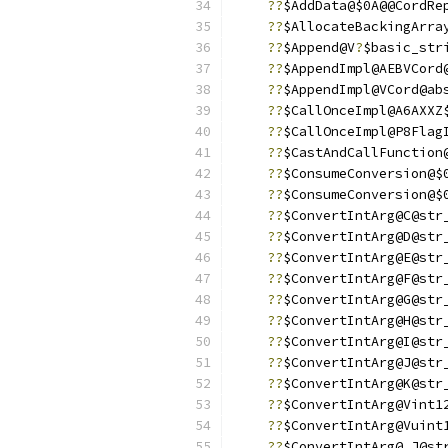
??
$AddData@$0A@@CordRe
??
$AllocateBackingArra
??
$Append@V
?
$basic_str
??
$AppendImpl@AEBVCord
??
$AppendImpl@VCord@ab
??
$CallOnceImpl@A6AXXZ
??
$CallOnceImpl@P8Flag
??
$CastAndCallFunction
??
$ConsumeConversion@$
??
$ConsumeConversion@$
??
$ConvertIntArg@C@str
??
$ConvertIntArg@D@str
??
$ConvertIntArg@E@str
??
$ConvertIntArg@F@str
??
$ConvertIntArg@G@str
??
$ConvertIntArg@H@str
??
$ConvertIntArg@I@str
??
$ConvertIntArg@J@str
??
$ConvertIntArg@K@str
??
$ConvertIntArg@Vint1
??
$ConvertIntArg@Vuint
??
$ConvertIntArg@_J@st