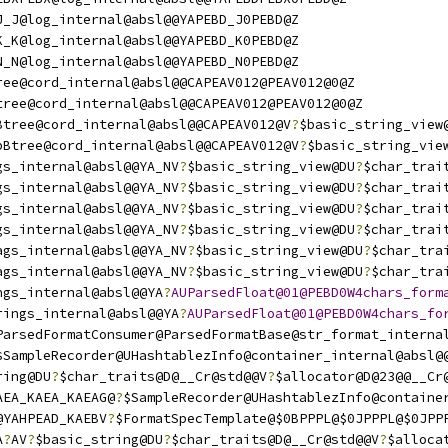
J_J@log_internal@absl@@YAPEBD_J0PEBD@Z
K_K@log_internal@absl@@YAPEBD_K0PEBD@Z
N_N@log_internal@absl@@YAPEBD_N0PEBD@Z
ree@cord_internal@absl@@CAPEAV012@PEAV012@0@Z
tree@cord_internal@absl@@CAPEAV012@PEAV012@0@Z
Btree@cord_internal@absl@@CAPEAV012@V
?
$basic_string_view
pBtree@cord_internal@absl@@CAPEAV012@V
?
$basic_string_vie
gs_internal@absl@@YA_NV
?
$basic_string_view@DU
?
$char_trai
gs_internal@absl@@YA_NV
?
$basic_string_view@DU
?
$char_trai
gs_internal@absl@@YA_NV
?
$basic_string_view@DU
?
$char_trai
gs_internal@absl@@YA_NV
?
$basic_string_view@DU
?
$char_trai
ags_internal@absl@@YA_NV
?
$basic_string_view@DU
?
$char_tra
ags_internal@absl@@YA_NV
?
$basic_string_view@DU
?
$char_tra
ngs_internal@absl@@YA
?
AUParsedFloat@01@PEBD0W4chars_form
rings_internal@absl@@YA
?
AUParsedFloat@01@PEBD0W4chars_fo
ParsedFormatConsumer@ParsedFormatBase@str_format_interna
$SampleRecorder@UHashtablezInfo@container_internal@absl@
ring@DU
?
$char_traits@D@__Cr@std@@V
?
$allocator@D@23@@__Cr
AEA_KAEA_KAEAG@
?
$SampleRecorder@UHashtablezInfo@containe
@YAHPEAD_KAEBV
?
$FormatSpecTemplate@$0BPPPL@$0JPPPL@$0JPP
A
?
AV
?
$basic_string@DU
?
$char_traits@D@__Cr@std@@V
?
$alloca