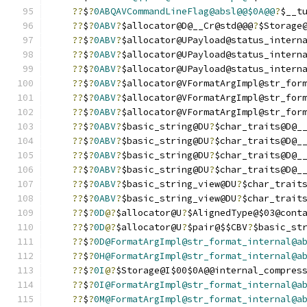
??
$
?
0ABQAVCommandLineFlag@absl@@$0A@@
?
$__t
??
$
?
0ABV
?
$allocator@D@__Cr@std@@@
?
$Storage
??
$
?
0ABV
?
$allocator@UPayload@status_intern
??
$
?
0ABV
?
$allocator@UPayload@status_intern
??
$
?
0ABV
?
$allocator@UPayload@status_intern
??
$
?
0ABV
?
$allocator@VFormatArgImpl@str_for
??
$
?
0ABV
?
$allocator@VFormatArgImpl@str_for
??
$
?
0ABV
?
$allocator@VFormatArgImpl@str_for
??
$
?
0ABV
?
$basic_string@DU
?
$char_traits@D@_
??
$
?
0ABV
?
$basic_string@DU
?
$char_traits@D@_
??
$
?
0ABV
?
$basic_string@DU
?
$char_traits@D@_
??
$
?
0ABV
?
$basic_string@DU
?
$char_traits@D@_
??
$
?
0ABV
?
$basic_string_view@DU
?
$char_trait
??
$
?
0ABV
?
$basic_string_view@DU
?
$char_trait
??
$
?
0D
@?
$allocator@U
?
$AlignedType@$03@cont
??
$
?
0D
@?
$allocator@U
?
$pair@$$CBV
?
$basic_st
??
$
?
0D@FormatArgImpl@str_format_internal@a
??
$
?
0H@FormatArgImpl@str_format_internal@a
??
$
?
0I
@?
$Storage@I$00$0A@@internal_compres
??
$
?
0I@FormatArgImpl@str_format_internal@a
??
$
?
0M@FormatArgImpl@str_format_internal@a