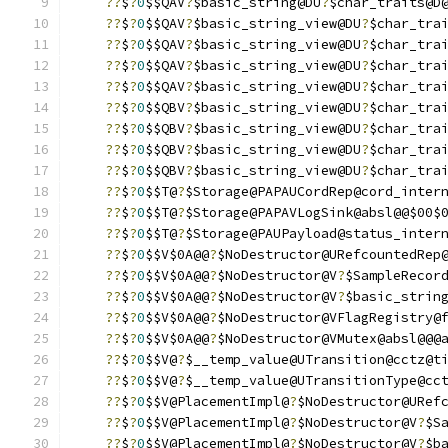
??
$
?
0
$$QAV
?
$basic_string@DU
?
$char_traits@D
??
$
?
0
$$QAV
?
$basic_string_view@DU
?
$char_tra
??
$
?
0
$$QAV
?
$basic_string_view@DU
?
$char_tra
??
$
?
0
$$QAV
?
$basic_string_view@DU
?
$char_tra
??
$
?
0
$$QAV
?
$basic_string_view@DU
?
$char_tra
??
$
?
0
$$QBV
?
$basic_string_view@DU
?
$char_tra
??
$
?
0
$$QBV
?
$basic_string_view@DU
?
$char_tra
??
$
?
0
$$QBV
?
$basic_string_view@DU
?
$char_tra
??
$
?
0
$$QBV
?
$basic_string_view@DU
?
$char_tra
??
$
?
0
$$T@
?
$Storage@PAPAUCordRep@cord_inter
??
$
?
0
$$T@
?
$Storage@PAPAVLogSink@absl@@$00$
??
$
?
0
$$T@
?
$Storage@PAUPayload@status_inter
??
$
?
0
$$V$0A@@
?
$NoDestructor@URefcountedRep
??
$
?
0
$$V$0A@@
?
$NoDestructor@V
?
$SampleRecor
??
$
?
0
$$V$0A@@
?
$NoDestructor@V
?
$basic_strin
??
$
?
0
$$V$0A@@
?
$NoDestructor@VFlagRegistry@
??
$
?
0
$$V$0A@@
?
$NoDestructor@VMutex@absl@@@
??
$
?
0
$$V@
?
$__temp_value@UTransition@cctz@t
??
$
?
0
$$V@
?
$__temp_value@UTransitionType@cc
??
$
?
0
$$V@PlacementImpl@
?
$NoDestructor@URef
??
$
?
0
$$V@PlacementImpl@
?
$NoDestructor@V
?
$S
??
$
?
0
$$V@PlacementImpl@
?
$NoDestructor@V
?
$b