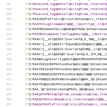
??
$
?
NUsecond_tag@detail@cctz@time_internal
??
$
?
OUsecond_tag@detail@cctz@time_internal
??
$
?
PUsecond_tag@detail@cctz@time_internal
??
$
?
R$$CBUPrefixCrc@CrcCordState@crc_inter
??
$
?
RAAPAVLogSink@absl@@@__identity@__Cr@s
??
$
?
RAAPBDAAHAAY0LLI@DABQBDPAD@
?
$AtomicHoo
??
$
?
RAAPBVCommandLineFlag@absl@@@__identit
??
$
?
RAAU
?
$__alt@$00V
?
$variant@_K_JN@__Cr@s
??
$
?
RAAU
?
$__alt@$01V
?
$Span@$$CBD@absl@@@__
??
$
?
RAAU
?
$__alt@$02V
?
$variant@IHM@__Cr@std
??
$
?
RAAU
?
$__alt@$0A@V
?
$variant@_K_JIH_N@__
??
$
?
RAAW4LogSeverity@absl@@AAPBDAAHPAPADPA
??
$
?
RAAY04$$CBDPAVCondVar@absl@@@
?
$AtomicH
??
$
?
RAAY06$$CBDPAVCondVar@absl@@@
?
$AtomicH
??
$
?
RAAY0BB@$$CBDPAVCondVar@absl@@@
?
$Atomi
??
$
?
RAAY0N@$$CBDPAVMutex@absl@@AA_J@
?
$Atom
??
$
?
RAAY0O@$$CBDPAVCondVar@absl@@@
?
$Atomic
??
$
?
RAA_J@
?
$AtomicHook@P6AX_J@Z@base_inter
??
$
?
RABQAPAPBVImpl@time_zone@cctz@time_int
??
$
?
RABQAPAUCordRep@cord_internal@absl@@@_
??
$
?
RABQAPAUPrefixCrc@CrcCordState@crc_int