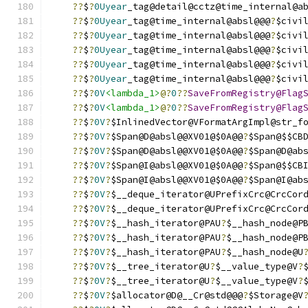
??
$
?
0Uyear
_tag@detail@cctz@time_internal@a
??
$
?
0Uyear
_tag@time_internal@absl@@@
?
$civi
??
$
?
0Uyear
_tag@time_internal@absl@@@
?
$civi
??
$
?
0Uyear
_tag@time_internal@absl@@@
?
$civi
??
$
?
0Uyear
_tag@time_internal@absl@@@
?
$civi
??
$
?
0Uyear
_tag@time_internal@absl@@@
?
$civi
??
$
?
0V
<lambda_1>
@?
0
??
SaveFromRegistry@Flag
??
$
?
0V
<lambda_1>
@?
0
??
SaveFromRegistry@Flag
??
$
?
0V
?
$InlinedVector@VFormatArgImpl@str_f
??
$
?
0V
?
$Span@D@absl@@XV01@$0A@@
?
$Span@$$CB
??
$
?
0V
?
$Span@D@absl@@XV01@$0A@@
?
$Span@D@ab
??
$
?
0V
?
$Span@I@absl@@XV01@$0A@@
?
$Span@$$CB
??
$
?
0V
?
$Span@I@absl@@XV01@$0A@@
?
$Span@I@ab
??
$
?
0V
?
$__deque_iterator@UPrefixCrc@CrcCor
??
$
?
0V
?
$__deque_iterator@UPrefixCrc@CrcCor
??
$
?
0V
?
$__hash_iterator@PAU
?
$__hash_node@P
??
$
?
0V
?
$__hash_iterator@PAU
?
$__hash_node@P
??
$
?
0V
?
$__hash_iterator@PAU
?
$__hash_node@U
??
$
?
0V
?
$__tree_iterator@U
?
$__value_type@V
?
??
$
?
0V
?
$__tree_iterator@U
?
$__value_type@V
?
??
$
?
0V
?
$allocator@D@__Cr@std@@@
?
$Storage@V