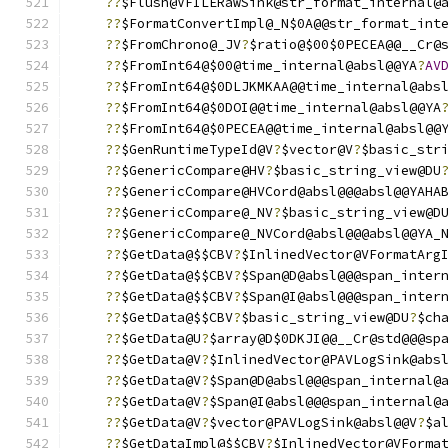
??
$Flush@VFILERawSink@str_format_internal@
??
$FormatConvertImpl@_N$0A@@str_format_int
??
$FromChrono@_JV
?
$ratio@$00$0PECEA@@__Cr@
??
$FromInt64@$00@time_internal@absl@@YA
?
AV
??
$FromInt64@$0DLJKMKAA@@time_internal@abs
??
$FromInt64@$0DOI@@time_internal@absl@@YA
??
$FromInt64@$0PECEA@@time_internal@absl@@
??
$GenRuntimeTypeId@V
?
$vector@V
?
$basic_str
??
$GenericCompare@HV
?
$basic_string_view@DU
??
$GenericCompare@HVCord@absl@@@absl@@YAHA
??
$GenericCompare@_NV
?
$basic_string_view@D
??
$GenericCompare@_NVCord@absl@@@absl@@YA_
??
$GetData@$$CBV
?
$InlinedVector@VFormatArg
??
$GetData@$$CBV
?
$Span@D@absl@@@span_inter
??
$GetData@$$CBV
?
$Span@I@absl@@@span_inter
??
$GetData@$$CBV
?
$basic_string_view@DU
?
$ch
??
$GetData@U
?
$array@D$0DKJI@@__Cr@std@@@sp
??
$GetData@V
?
$InlinedVector@PAVLogSink@abs
??
$GetData@V
?
$Span@D@absl@@@span_internal@
??
$GetData@V
?
$Span@I@absl@@@span_internal@
??
$GetData@V
?
$vector@PAVLogSink@absl@@V
?
$a
??
$GetDataImpl@$$CBV
?
$InlinedVector@VForma