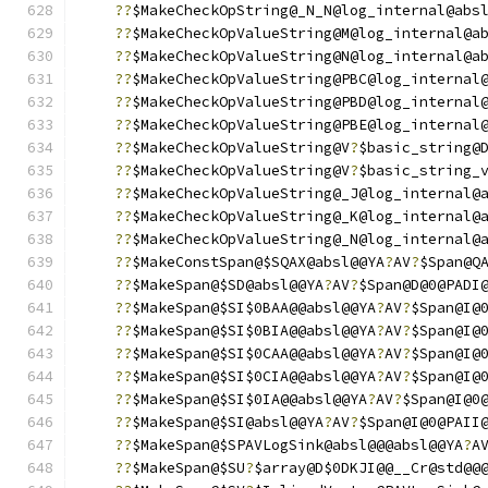
??
$MakeCheckOpString@_N_N@log_internal@abs
??
$MakeCheckOpValueString@M@log_internal@a
??
$MakeCheckOpValueString@N@log_internal@a
??
$MakeCheckOpValueString@PBC@log_internal
??
$MakeCheckOpValueString@PBD@log_internal
??
$MakeCheckOpValueString@PBE@log_internal
??
$MakeCheckOpValueString@V
?
$basic_string@
??
$MakeCheckOpValueString@V
?
$basic_string_
??
$MakeCheckOpValueString@_J@log_internal@
??
$MakeCheckOpValueString@_K@log_internal@
??
$MakeCheckOpValueString@_N@log_internal@
??
$MakeConstSpan@$SQAX@absl@@YA
?
AV
?
$Span@Q
??
$MakeSpan@$SD@absl@@YA
?
AV
?
$Span@D@0@PADI
??
$MakeSpan@$SI$0BAA@@absl@@YA
?
AV
?
$Span@I@
??
$MakeSpan@$SI$0BIA@@absl@@YA
?
AV
?
$Span@I@
??
$MakeSpan@$SI$0CAA@@absl@@YA
?
AV
?
$Span@I@
??
$MakeSpan@$SI$0CIA@@absl@@YA
?
AV
?
$Span@I@
??
$MakeSpan@$SI$0IA@@absl@@YA
?
AV
?
$Span@I@0
??
$MakeSpan@$SI@absl@@YA
?
AV
?
$Span@I@0@PAII
??
$MakeSpan@$SPAVLogSink@absl@@@absl@@YA
?
A
??
$MakeSpan@$SU
?
$array@D$0DKJI@@__Cr@std@@