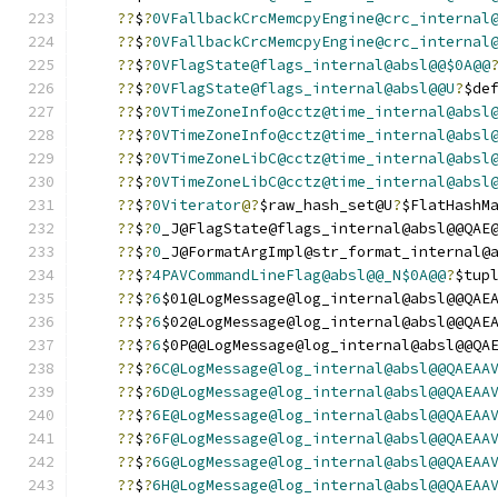
??
$
?
0VFallbackCrcMemcpyEngine@crc_internal
??
$
?
0VFallbackCrcMemcpyEngine@crc_internal
??
$
?
0VFlagState@flags_internal@absl@@$0A@@
??
$
?
0VFlagState@flags_internal@absl@@U
?
$de
??
$
?
0VTimeZoneInfo@cctz@time_internal@absl
??
$
?
0VTimeZoneInfo@cctz@time_internal@absl
??
$
?
0VTimeZoneLibC@cctz@time_internal@absl
??
$
?
0VTimeZoneLibC@cctz@time_internal@absl
??
$
?
0Viterator
@?
$raw_hash_set@U
?
$FlatHashM
??
$
?
0
_J@FlagState@flags_internal@absl@@QAE
??
$
?
0
_J@FormatArgImpl@str_format_internal@
??
$
?
4PAVCommandLineFlag@absl@@_N$0A@@
?
$tup
??
$
?
6
$01@LogMessage@log_internal@absl@@QAE
??
$
?
6
$02@LogMessage@log_internal@absl@@QAE
??
$
?
6
$0P@@LogMessage@log_internal@absl@@QA
??
$
?
6C@LogMessage@log_internal@absl@@QAEAA
??
$
?
6D@LogMessage@log_internal@absl@@QAEAA
??
$
?
6E@LogMessage@log_internal@absl@@QAEAA
??
$
?
6F@LogMessage@log_internal@absl@@QAEAA
??
$
?
6G@LogMessage@log_internal@absl@@QAEAA
??
$
?
6H@LogMessage@log_internal@absl@@QAEAA