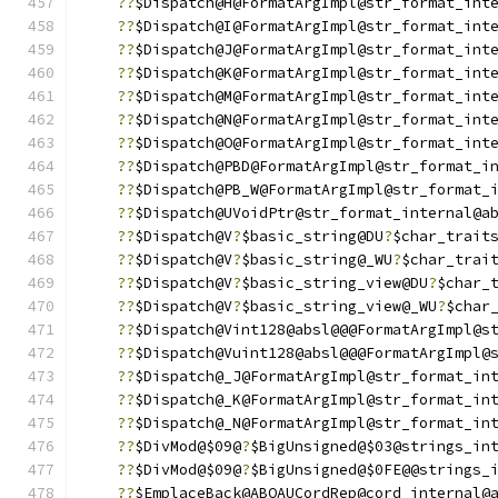
??
$Dispatch@H@FormatArgImpl@str_format_int
??
$Dispatch@I@FormatArgImpl@str_format_int
??
$Dispatch@J@FormatArgImpl@str_format_int
??
$Dispatch@K@FormatArgImpl@str_format_int
??
$Dispatch@M@FormatArgImpl@str_format_int
??
$Dispatch@N@FormatArgImpl@str_format_int
??
$Dispatch@O@FormatArgImpl@str_format_int
??
$Dispatch@PBD@FormatArgImpl@str_format_i
??
$Dispatch@PB_W@FormatArgImpl@str_format_
??
$Dispatch@UVoidPtr@str_format_internal@a
??
$Dispatch@V
?
$basic_string@DU
?
$char_trait
??
$Dispatch@V
?
$basic_string@_WU
?
$char_trai
??
$Dispatch@V
?
$basic_string_view@DU
?
$char_
??
$Dispatch@V
?
$basic_string_view@_WU
?
$char
??
$Dispatch@Vint128@absl@@@FormatArgImpl@s
??
$Dispatch@Vuint128@absl@@@FormatArgImpl@
??
$Dispatch@_J@FormatArgImpl@str_format_in
??
$Dispatch@_K@FormatArgImpl@str_format_in
??
$Dispatch@_N@FormatArgImpl@str_format_in
??
$DivMod@$09@
?
$BigUnsigned@$03@strings_in
??
$DivMod@$09@
?
$BigUnsigned@$0FE@@strings_
??
$EmplaceBack@ABQAUCordRep@cord_internal@