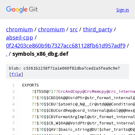
Sign in
chromium
/
chromium
/
src
/
third_party
/
abseil-cpp
/
0f24203ce860b9b7327acc681128fb61d957adf9
/
.
/
symbols_x86_dbg.def
blob: c5361b2258f72a1e060f82dba7ced2a5fea9c9e7
[
file
]
EXPORTS
?
$TSS0@
?
1
??
CrcAndCopy@CrcMemcpy@crc_intern
??
$
?
0
$$CBD$0A@@VoidPtr@str_format_internal
??
$
?
0
$$CBU
?
$atomic@_N@__Cr@std@@@Condition
??
$
?
0
$$CBUCordRep@cord_internal@absl@@@Hex
??
$
?
0
$$CBVFormatArgImpl@str_format_interna
??
$
?
0
$$CB_W$0A@@VoidPtr@str_format_interna
??
$
?
0
$$QAV
?
$basic_string@DU
?
$char_traits@D