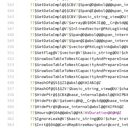
??
$GetDataImpl@$$CBV
?
$Span@D@absl@@@span_i
??
$GetDataImpl@$$CBV
?
$Span@I@absl@@@span_i
??
$GetDataImpl@$$CBV
?
$basic_string_view@DU
??
$GetDataImpl@U
?
$array@D$0DKJI@@__Cr@std@
??
$GetDataImpl@V
?
$InlinedVector@PAVLogSink
??
$GetDataImpl@V
?
$Span@D@absl@@@span_inter
??
$GetDataImpl@V
?
$Span@I@absl@@@span_inter
??
$GetDataImpl@V
?
$vector@PAVLogSink@absl@@
??
$GetFlag@V
?
$vector@V
?
$basic_string@DU
?
$c
??
$GrowSooTableToNextCapacityAndPrepareIns
??
$GrowSooTableToNextCapacityAndPrepareIns
??
$GrowSooTableToNextCapacityAndPrepareIns
??
$GrowSooTableToNextCapacityAndPrepareIns
??
$HashOf@$S$$ZI@absl@@YAIABI@Z
??
$HashOf@$S$$ZV
?
$basic_string_view@DU
?
$ch
??
$HidePtr@$$CBX@base_internal@absl@@YAIPB
??
$HidePtr@U
?
$atomic@H@__Cr@std@@@base_int
??
$HidePtr@X@base_internal@absl@@YAIPAX@Z
??
$Hours@H$0A@@absl@@YA
?
AVDuration@0@H@Z
??
$IgnoreLeak@V
?
$basic_string@DU
?
$char_tra
??
$Init@$0A@@CordRepBtreeNavigator@cord_in