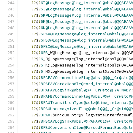
??
$
?
6I@LogMessage@log_internal@absl@@QAEAA
??
$
?
6J@LogMessage@log_internal@absl@@QAEAA
??
$
?
6K@LogMessage@log_internal@absl@@QAEAA
??
$
?
6M@LogMessage@log_internal@absl@@QAEAA
??
$
?
6N@LogMessage@log_internal@absl@@QAEAA
??
$
?
6PAX@LogMessage@log_internal@absl@@QAE
??
$
?
6PBD@LogMessage@log_internal@absl@@QAE
??
$
?
6PBX@LogMessage@log_internal@absl@@QAE
??
$
?
6PB
_W@LogMessage@log_internal@absl@@QA
??
$
?
6
_J@LogMessage@log_internal@absl@@QAEA
??
$
?
6
_K@LogMessage@log_internal@absl@@QAEA
??
$
?
6
_N@LogMessage@log_internal@absl@@QAEA
??
$
?
8PAPAVCommandLineFlag@absl@@@__Cr@std@
??
$
?
8PAPAVCordzHandle@cord_internal@absl@@
??
$
?
8PAPAVLogSink@absl@@@__Cr@std@@YA_NABV
??
$
?
8PAPBVCommandLineFlag@absl@@@__Cr@std@
??
$
?
8PAUTransitionType@cctz@time_internal@
??
$
?
8PAUUnrecognizedFlag@absl@@@__Cr@std@@
??
$
?
8PAV
?
$unique_ptr@VFlagStateInterface@f
??
$
?
8PBQAVLogSink@absl@@PAPAV01@@__Cr@std@
??
$
?
8PBUConversionItem@ParsedFormatBase@st