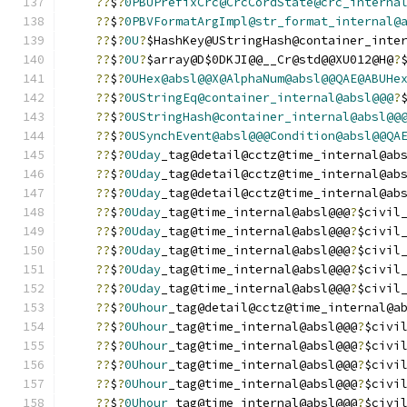
??
$
?
0PBUPrefixCrc@CrcCordState@crc_interna
??
$
?
0PBVFormatArgImpl@str_format_internal@
??
$
?
0U
?
$HashKey@UStringHash@container_inte
??
$
?
0U
?
$array@D$0DKJI@@__Cr@std@@XU012@H@
?
??
$
?
0UHex@absl@@X@AlphaNum@absl@@QAE@ABUHe
??
$
?
0UStringEq@container_internal@absl@@@
?
??
$
?
0UStringHash@container_internal@absl@@
??
$
?
0USynchEvent@absl@@@Condition@absl@@QA
??
$
?
0Uday
_tag@detail@cctz@time_internal@ab
??
$
?
0Uday
_tag@detail@cctz@time_internal@ab
??
$
?
0Uday
_tag@detail@cctz@time_internal@ab
??
$
?
0Uday
_tag@time_internal@absl@@@
?
$civil
??
$
?
0Uday
_tag@time_internal@absl@@@
?
$civil
??
$
?
0Uday
_tag@time_internal@absl@@@
?
$civil
??
$
?
0Uday
_tag@time_internal@absl@@@
?
$civil
??
$
?
0Uday
_tag@time_internal@absl@@@
?
$civil
??
$
?
0Uhour
_tag@detail@cctz@time_internal@a
??
$
?
0Uhour
_tag@time_internal@absl@@@
?
$civi
??
$
?
0Uhour
_tag@time_internal@absl@@@
?
$civi
??
$
?
0Uhour
_tag@time_internal@absl@@@
?
$civi
??
$
?
0Uhour
_tag@time_internal@absl@@@
?
$civi
??
$
?
0Uhour
_tag@time_internal@absl@@@
?
$civi