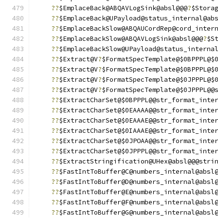
??
$EmplaceBack@ABQAVLogSink@absl@@@
?
$Stora
??
$EmplaceBack@UPayload@status_internal@ab
??
$EmplaceBackSlow@ABQAUCordRep@cord_inter
??
$EmplaceBackSlow@ABQAVLogSink@absl@@@
?
$S
??
$EmplaceBackSlow@UPayload@status_interna
??
$Extract@V
?
$FormatSpecTemplate@$0BPPPL@$
??
$Extract@V
?
$FormatSpecTemplate@$0BPPPL@$
??
$Extract@V
?
$FormatSpecTemplate@$0JPPPL@$
??
$Extract@V
?
$FormatSpecTemplate@$0JPPPL@@
??
$ExtractCharSet@$0BPPPL@@str_format_inte
??
$ExtractCharSet@$0EAAAA@@str_format_inte
??
$ExtractCharSet@$0EAAAE@@str_format_inte
??
$ExtractCharSet@$0IAAAE@@str_format_inte
??
$ExtractCharSet@$0JPOAA@@str_format_inte
??
$ExtractCharSet@$0JPPPL@@str_format_inte
??
$ExtractStringification@UHex@absl@@@stri
??
$FastIntToBuffer@C@numbers_internal@absl
??
$FastIntToBuffer@D@numbers_internal@absl
??
$FastIntToBuffer@E@numbers_internal@absl
??
$FastIntToBuffer@F@numbers_internal@absl
??
$FastIntToBuffer@G@numbers_internal@absl