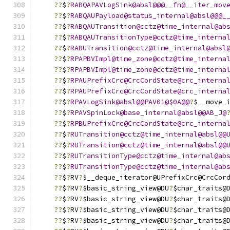
??
$
?
RABQAPAVLogSink@absl@@@__fn@__iter_mov
??
$
?
RABQAUPayload@status_internal@absl@@@_
??
$
?
RABQAUTransition@cctz@time_internal@ab
??
$
?
RABQAUTransitionType@cctz@time_interna
??
$
?
RABUTransition@cctz@time_internal@absl
??
$
?
RPAPBVImpl@time_zone@cctz@time_interna
??
$
?
RPAPBVImpl@time_zone@cctz@time_interna
??
$
?
RPAUPrefixCrc@CrcCordState@crc_interna
??
$
?
RPAUPrefixCrc@CrcCordState@crc_interna
??
$
?
RPAVLogSink@absl@@PAV01@$0A@@
?
$__move_
??
$
?
RPAVSpinLock@base_internal@absl@@AB_J@
??
$
?
RPBUPrefixCrc@CrcCordState@crc_interna
??
$
?
RUTransition@cctz@time_internal@absl@@
??
$
?
RUTransition@cctz@time_internal@absl@@
??
$
?
RUTransitionType@cctz@time_internal@ab
??
$
?
RUTransitionType@cctz@time_internal@ab
??
$
?
RV
?
$__deque_iterator@UPrefixCrc@CrcCor
??
$
?
RV
?
$basic_string_view@DU
?
$char_traits@
??
$
?
RV
?
$basic_string_view@DU
?
$char_traits@
??
$
?
RV
?
$basic_string_view@DU
?
$char_traits@
??
$
?
RV
?
$basic_string_view@DU
?
$char_traits@