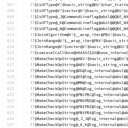
??
$IsOfType@V
?
$basic_string@DU
?
$char_trait
??
$IsOfType@V
?
$vector@V
?
$basic_string@DU
?
$
??
$IsOfType@_J@CommandLineFlag@absl@@QBE_N
??
$IsOfType@_K@CommandLineFlag@absl@@QBE_N
??
$IsOfType@_N@CommandLineFlag@absl@@QBE_N
??
$JoinAlgorithm@V
?
$__wrap_iter@PBV
?
$basic
??
$JoinRange@V
?
$__wrap_iter@PBV
?
$basic_str
??
$JoinRange@V
?
$vector@V
?
$basic_string@DU
?
??
$LowLevelCallOnce@A6AXXZ$$V@base_interna
??
$MakeCheckOpString@ABV
?
$basic_string@DU
?
??
$MakeCheckOpString@ABV
?
$basic_string_vie
??
$MakeCheckOpString@DD@log_internal@absl@
??
$MakeCheckOpString@EE@log_internal@absl@
??
$MakeCheckOpString@MM@log_internal@absl@
??
$MakeCheckOpString@NN@log_internal@absl@
??
$MakeCheckOpString@PBCPBC@log_internal@a
??
$MakeCheckOpString@PBDPBD@log_internal@a
??
$MakeCheckOpString@PBEPBE@log_internal@a
??
$MakeCheckOpString@PBXPBX@log_internal@a
??
$MakeCheckOpString@_J_J@log_internal@abs
??
$MakeCheckOpString@_K_K@log_internal@abs