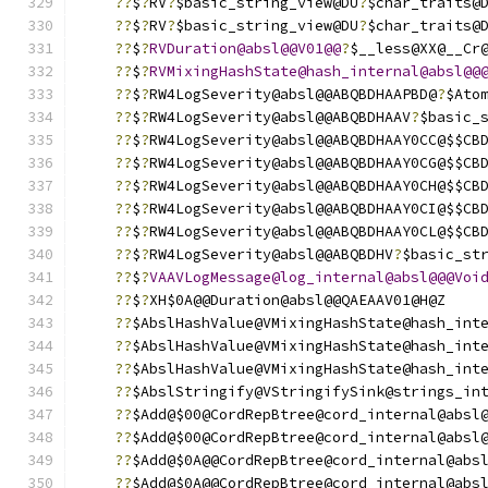
??
$
?
RV
?
$basic_string_view@DU
?
$char_traits@
??
$
?
RV
?
$basic_string_view@DU
?
$char_traits@
??
$
?
RVDuration@absl@@V01@@
?
$__less@XX@__Cr
??
$
?
RVMixingHashState@hash_internal@absl@@
??
$
?
RW4LogSeverity@absl@@ABQBDHAAPBD@
?
$Ato
??
$
?
RW4LogSeverity@absl@@ABQBDHAAV
?
$basic_
??
$
?
RW4LogSeverity@absl@@ABQBDHAAY0CC@$$CB
??
$
?
RW4LogSeverity@absl@@ABQBDHAAY0CG@$$CB
??
$
?
RW4LogSeverity@absl@@ABQBDHAAY0CH@$$CB
??
$
?
RW4LogSeverity@absl@@ABQBDHAAY0CI@$$CB
??
$
?
RW4LogSeverity@absl@@ABQBDHAAY0CL@$$CB
??
$
?
RW4LogSeverity@absl@@ABQBDHV
?
$basic_st
??
$
?
VAAVLogMessage@log_internal@absl@@@Voi
??
$
?
XH$0A@@Duration@absl@@QAEAAV01@H@Z
??
$AbslHashValue@VMixingHashState@hash_int
??
$AbslHashValue@VMixingHashState@hash_int
??
$AbslHashValue@VMixingHashState@hash_int
??
$AbslStringify@VStringifySink@strings_in
??
$Add@$00@CordRepBtree@cord_internal@absl
??
$Add@$00@CordRepBtree@cord_internal@absl
??
$Add@$0A@@CordRepBtree@cord_internal@abs
??
$Add@$0A@@CordRepBtree@cord_internal@abs