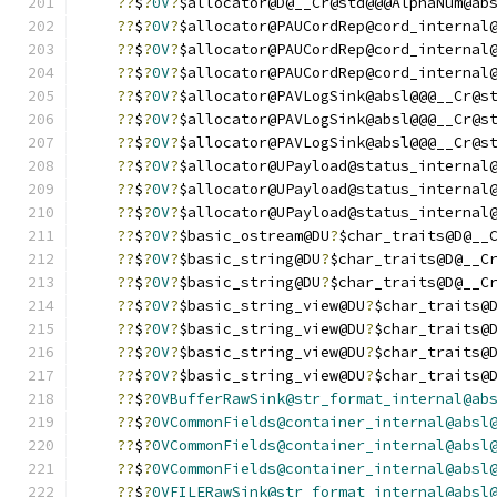
??
$
?
0V
?
$allocator@D@__Cr@std@@@AlphaNum@ab
??
$
?
0V
?
$allocator@PAUCordRep@cord_internal
??
$
?
0V
?
$allocator@PAUCordRep@cord_internal
??
$
?
0V
?
$allocator@PAUCordRep@cord_internal
??
$
?
0V
?
$allocator@PAVLogSink@absl@@@__Cr@s
??
$
?
0V
?
$allocator@PAVLogSink@absl@@@__Cr@s
??
$
?
0V
?
$allocator@PAVLogSink@absl@@@__Cr@s
??
$
?
0V
?
$allocator@UPayload@status_internal
??
$
?
0V
?
$allocator@UPayload@status_internal
??
$
?
0V
?
$allocator@UPayload@status_internal
??
$
?
0V
?
$basic_ostream@DU
?
$char_traits@D@__
??
$
?
0V
?
$basic_string@DU
?
$char_traits@D@__C
??
$
?
0V
?
$basic_string@DU
?
$char_traits@D@__C
??
$
?
0V
?
$basic_string_view@DU
?
$char_traits@
??
$
?
0V
?
$basic_string_view@DU
?
$char_traits@
??
$
?
0V
?
$basic_string_view@DU
?
$char_traits@
??
$
?
0V
?
$basic_string_view@DU
?
$char_traits@
??
$
?
0VBufferRawSink@str_format_internal@ab
??
$
?
0VCommonFields@container_internal@absl
??
$
?
0VCommonFields@container_internal@absl
??
$
?
0VCommonFields@container_internal@absl
??
$
?
0VFILERawSink@str_format_internal@absl