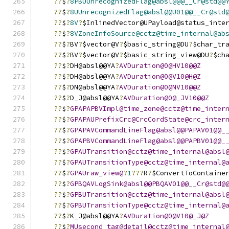
??
$
?
8PBUUnrecognizedFlag@absl@@@__Cr@std@@
??
$
?
8UUnrecognizedFlag@absl@@U01@@__Cr@std
??
$
?
8V
?
$InlinedVector@UPayload@status_inte
??
$
?
8VZoneInfoSource@cctz@time_internal@ab
??
$
?
BV
?
$vector@V
?
$basic_string@DU
?
$char_tr
??
$
?
BV
?
$vector@V
?
$basic_string_view@DU
?
$ch
??
$
?
DH@absl@@YA
?
AVDuration@0@HV10@@Z
??
$
?
DH@absl@@YA
?
AVDuration@0@V10@H@Z
??
$
?
DN@absl@@YA
?
AVDuration@0@NV10@@Z
??
$
?
D_J@absl@@YA
?
AVDuration@0@_JV10@@Z
??
$
?
GPAPAPBVImpl@time_zone@cctz@time_inter
??
$
?
GPAPAUPrefixCrc@CrcCordState@crc_inter
??
$
?
GPAPAVCommandLineFlag@absl@@PAPAV01@@_
??
$
?
GPAPBVCommandLineFlag@absl@@PAPBV01@@_
??
$
?
GPAUTransition@cctz@time_internal@absl
??
$
?
GPAUTransitionType@cctz@time_internal@
??
$
?
GPAUraw_view@
?
1
???
R
?
$ConvertToContaine
??
$
?
GPBQAVLogSink@absl@@PBQAV01@@__Cr@std@
??
$
?
GPBUTransition@cctz@time_internal@absl
??
$
?
GPBUTransitionType@cctz@time_internal@
??
$
?
K_J@absl@@YA
?
AVDuration@0@V10@_J@Z
??
$
?
MUsecond_tag@detail@cctz@time_internal