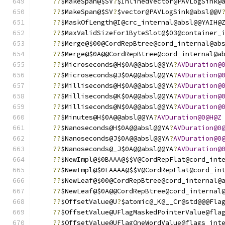
??
$MakeSpan@$SV
?
$InlinedVector@PAVLogSink@
??
$MakeSpan@$SV
?
$vector@PAVLogSink@absl@@V
??
$MaskOfLength@I@crc_internal@absl@@YAIH@
??
$MaxValidSizeFor1ByteSlot@$03@container_
??
$Merge@$00@CordRepBtree@cord_internal@ab
??
$Merge@$0A@@CordRepBtree@cord_internal@a
??
$Microseconds@H$0A@@absl@@YA
?
AVDuration@
??
$Microseconds@J$0A@@absl@@YA
?
AVDuration@
??
$Milliseconds@H$0A@@absl@@YA
?
AVDuration@
??
$Milliseconds@K$0A@@absl@@YA
?
AVDuration@
??
$Milliseconds@N$0A@@absl@@YA
?
AVDuration@
??
$Minutes@H$0A@@absl@@YA
?
AVDuration@0@H@Z
??
$Nanoseconds@H$0A@@absl@@YA
?
AVDuration@0
??
$Nanoseconds@J$0A@@absl@@YA
?
AVDuration@0
??
$Nanoseconds@_J$0A@@absl@@YA
?
AVDuration@
??
$NewImpl@$0BAAA@$$V@CordRepFlat@cord_int
??
$NewImpl@$0EAAAA@$$V@CordRepFlat@cord_in
??
$NewLeaf@$00@CordRepBtree@cord_internal@
??
$NewLeaf@$0A@@CordRepBtree@cord_internal
??
$OffsetValue@U
?
$atomic@_K@__Cr@std@@@Fla
??
$OffsetValue@UFlagMaskedPointerValue@fla
??
$OffsetValue@UFlagOneWordValue@flags_int