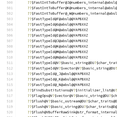
??
$FastIntToBuffer@J@numbers_internal@absl
??
$FastIntToBuffer@K@numbers_internal@absl
??
$FastIntToBuffer@_W@numbers_internal@abs
??
$FastTypeId@F@absl@@YAPBXXZ
??
$FastTypeId@G@absl@@YAPBXXZ
??
$FastTypeId@H@absl@@YAPBXXZ
??
$FastTypeId@I@absl@@YAPBXXZ
??
$FastTypeId@J@absl@@YAPBXXZ
??
$FastTypeId@K@absl@@YAPBXXZ
??
$FastTypeId@M@absl@@YAPBXXZ
??
$FastTypeId@N@absl@@YAPBXXZ
??
$FastTypeId@V
?
$basic_string@DU
?
$char_tra
??
$FastTypeId@V
?
$vector@V
?
$basic_string@DU
??
$FastTypeId@_J@absl@@YAPBXXZ
??
$FastTypeId@_K@absl@@YAPBXXZ
??
$FastTypeId@_N@absl@@YAPBXXZ
??
$FindSubstitutions@V
?
$initializer_list@U
??
$FlagOps@V
?
$vector@V
?
$basic_string@DU
?
$c
??
$Flush@V
?
$basic_ostream@DU
?
$char_traits@
??
$Flush@V
?
$basic_string@DU
?
$char_traits@D
??
$Flush@VBufferRawSink@str_format_interna