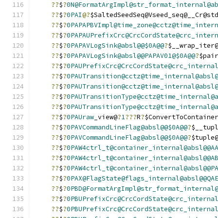
??
$
?
0N@FormatArgImpl@str_format_internal@a
??
$
?
0PAI
@?
$SaltedSeedSeq@Vseed_seq@__Cr@st
??
$
?
0PAPAPBVImpl@time_zone@cctz@time_inter
??
$
?
0PAPAUPrefixCrc@CrcCordState@crc_inter
??
$
?
0PAPAVLogSink@absl@@$0A@@
?
$__wrap_iter
??
$
?
0PAPAVLogSink@absl@@PAPAV01@$0A@@
?
$pai
??
$
?
0PAUPrefixCrc@CrcCordState@crc_interna
??
$
?
0PAUTransition@cctz@time_internal@absl
??
$
?
0PAUTransition@cctz@time_internal@absl
??
$
?
0PAUTransitionType@cctz@time_internal@
??
$
?
0PAUTransitionType@cctz@time_internal@
??
$
?
0PAUraw
_view@
?
1
???
R
?
$ConvertToContaine
??
$
?
0PAVCommandLineFlag@absl@@$0A@@
?
$__tup
??
$
?
0PAVCommandLineFlag@absl@@$0A@@
?
$tuple
??
$
?
0PAW4ctrl_t@container_internal@absl@@A
??
$
?
0PAW4ctrl_t@container_internal@absl@@A
??
$
?
0PAW4ctrl_t@container_internal@absl@@P
??
$
?
0PAX@FlagState@flags_internal@absl@@QA
??
$
?
0PBD@FormatArgImpl@str_format_internal
??
$
?
0PBUPrefixCrc@CrcCordState@crc_interna
??
$
?
0PBUPrefixCrc@CrcCordState@crc_interna