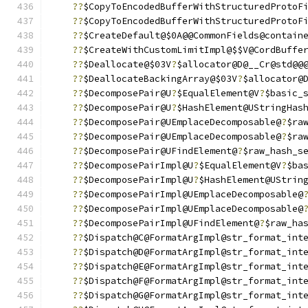
??
$CopyToEncodedBufferWithStructuredProtoF
??
$CopyToEncodedBufferWithStructuredProtoF
??
$CreateDefault@$0A@@CommonFields@contain
??
$CreateWithCustomLimitImpl@$$V@CordBuffe
??
$Deallocate@$03V
?
$allocator@D@__Cr@std@@
??
$DeallocateBackingArray@$03V
?
$allocator@
??
$DecomposePair@U
?
$EqualElement@V
?
$basic_
??
$DecomposePair@U
?
$HashElement@UStringHas
??
$DecomposePair@UEmplaceDecomposable@
?
$ra
??
$DecomposePair@UEmplaceDecomposable@
?
$ra
??
$DecomposePair@UFindElement@
?
$raw_hash_s
??
$DecomposePairImpl@U
?
$EqualElement@V
?
$ba
??
$DecomposePairImpl@U
?
$HashElement@UStrin
??
$DecomposePairImpl@UEmplaceDecomposable@
??
$DecomposePairImpl@UEmplaceDecomposable@
??
$DecomposePairImpl@UFindElement@
?
$raw_ha
??
$Dispatch@C@FormatArgImpl@str_format_int
??
$Dispatch@D@FormatArgImpl@str_format_int
??
$Dispatch@E@FormatArgImpl@str_format_int
??
$Dispatch@F@FormatArgImpl@str_format_int
??
$Dispatch@G@FormatArgImpl@str_format_int