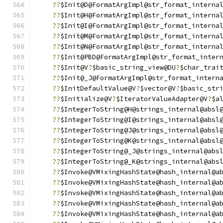
??
$Init@D@FormatArgImpl@str_format_interna
??
$Init@H@FormatArgImpl@str_format_interna
??
$Init@I@FormatArgImpl@str_format_interna
??
$Init@M@FormatArgImpl@str_format_interna
??
$Init@N@FormatArgImpl@str_format_interna
??
$Init@PBD@FormatArgImpl@str_format_inter
??
$Init@V
?
$basic_string_view@DU
?
$char_trai
??
$Init@_J@FormatArgImpl@str_format_intern
??
$InitDefaultValue@V
?
$vector@V
?
$basic_str
??
$Initialize@V
?
$IteratorValueAdapter@V
?
$a
??
$IntegerToString@H@strings_internal@absl
??
$IntegerToString@I@strings_internal@absl
??
$IntegerToString@J@strings_internal@absl
??
$IntegerToString@K@strings_internal@absl
??
$IntegerToString@_J@strings_internal@abs
??
$IntegerToString@_K@strings_internal@abs
??
$Invoke@VMixingHashState@hash_internal@a
??
$Invoke@VMixingHashState@hash_internal@a
??
$Invoke@VMixingHashState@hash_internal@a
??
$Invoke@VMixingHashState@hash_internal@a
??
$Invoke@VMixingHashState@hash_internal@a