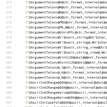
??
$ArgumentToConv@K@str_format_internal@ab
??
$ArgumentToConv@M@str_format_internal@ab
??
$ArgumentToConv@N@str_format_internal@ab
??
$ArgumentToConv@O@str_format_internal@ab
??
$ArgumentToConv@PBD@str_format_internal@
??
$ArgumentToConv@PB_W@str_format_internal
??
$ArgumentToConv@UVoidPtr@str_format_inte
??
$ArgumentToConv@V
?
$basic_string@DU
?
$char
??
$ArgumentToConv@V
?
$basic_string@_WU
?
$cha
??
$ArgumentToConv@V
?
$basic_string_view@DU
?
??
$ArgumentToConv@V
?
$basic_string_view@_WU
??
$ArgumentToConv@Vint128@absl@@@str_forma
??
$ArgumentToConv@Vuint128@absl@@@str_form
??
$ArgumentToConv@_J@str_format_internal@a
??
$ArgumentToConv@_K@str_format_internal@a
??
$ArgumentToConv@_N@str_format_internal@a
??
$AsciiInAZRange@$00@ascii_internal@absl@
??
$AsciiInAZRange@$0A@@ascii_internal@absl
??
$AsciiInAZRangeNaive@$00@ascii_internal@
??
$AsciiInAZRangeNaive@$0A@@ascii_internal
??
$AsciiStrCaseFold@$00@ascii_internal@abs