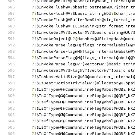
??
$Invoke@VMixingHashState@hash_internal@a
??
$InvokeFlush@V
?
$basic_ostream@DU
?
$char_t
??
$InvokeFlush@V
?
$basic_string@DU
?
$char_tr
??
$InvokeFlush@VBufferRawSink@str_format_i
??
$InvokeFlush@VFILERawSink@str_format_int
??
$InvokeGet@V
?
$vector@V
?
$basic_string@DU
?
??
$InvokeObject@U
?
$HashKey@UStringHash@con
??
$InvokeParseFlag@H@flags_internal@absl@@
??
$InvokeParseFlag@M@flags_internal@absl@@
??
$InvokeParseFlag@N@flags_internal@absl@@
??
$InvokeParseFlag@V
?
$vector@V
?
$basic_stri
??
$InvokeSet@V
?
$Flag@V
?
$vector@V
?
$basic_st
??
$IsAboveValidSize@$03@container_internal
??
$IsDestructionTrivial@V
?
$allocator@U
?
$pa
??
$IsOfType@F@CommandLineFlag@absl@@QBE_NX
??
$IsOfType@G@CommandLineFlag@absl@@QBE_NX
??
$IsOfType@H@CommandLineFlag@absl@@QBE_NX
??
$IsOfType@I@CommandLineFlag@absl@@QBE_NX
??
$IsOfType@J@CommandLineFlag@absl@@QBE_NX
??
$IsOfType@K@CommandLineFlag@absl@@QBE_NX
??
$IsOfType@M@CommandLineFlag@absl@@QBE_NX
??
$IsOfType@N@CommandLineFlag@absl@@QBE_NX