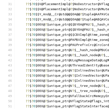
??
$
?
0
$$V@PlacementImpl@
?
$NoDestructor@VFla
??
$
?
0
$$V@PlacementImpl@
?
$NoDestructor@VMut
??
$
?
0
$$Y_And@__Cr@std@@$0A@@
?
$tuple@AAPAVC
??
$
?
0
$$Y_And@__Cr@std@@$0A@@
?
$tuple@ABQAVC
??
$
?
0
$00X@
?
$unique_ptr@$$BY0A@PAU
?
$__hash_
??
$
?
0
$00X@
?
$unique_ptr@$$BY0A@PAU
?
$__hash_
??
$
?
0
$00X@
?
$unique_ptr@$$CBVImpl@time_zone
??
$
?
0
$00X@
?
$unique_ptr@PAPBVImpl@time_zone
??
$
?
0
$00X@
?
$unique_ptr@PAUPrefixCrc@CrcCor
??
$
?
0
$00X@
?
$unique_ptr@U
?
$__hash_node@PBUC
??
$
?
0
$00X@
?
$unique_ptr@U
?
$__hash_node@U
?
$_
??
$
?
0
$00X@
?
$unique_ptr@ULogMessageData@Log
??
$
?
0
$00X@
?
$unique_ptr@UThreadIdentity@bas
??
$
?
0
$00X@
?
$unique_ptr@V
?
$InlinedVector@UP
??
$
?
0
$00X@
?
$unique_ptr@V
?
$InlinedVector@UP
??
$
?
0
$00X@
?
$unique_ptr@V
?
$InlinedVector@UP
??
$
?
0
$00X@
?
$unique_ptr@V
?
$__tree_node@U
?
$_
??
$
?
0
$00X@
?
$unique_ptr@V
?
$__tree_node@U
?
$_
??
$
?
0
$00X@
?
$unique_ptr@VFallbackCrcMemcpyE
??
$
?
0
$00X@
?
$unique_ptr@VFlagState@flags_in
??
$
?
0
$00X@
?
$unique_ptr@VFlagStateInterface