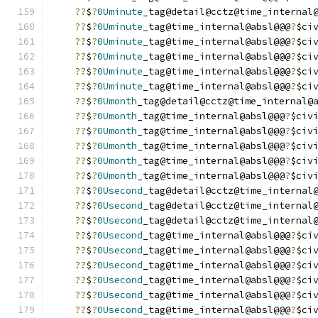
??
$
?
0Uminute
_tag@detail@cctz@time_internal
??
$
?
0Uminute
_tag@time_internal@absl@@@
?
$ci
??
$
?
0Uminute
_tag@time_internal@absl@@@
?
$ci
??
$
?
0Uminute
_tag@time_internal@absl@@@
?
$ci
??
$
?
0Uminute
_tag@time_internal@absl@@@
?
$ci
??
$
?
0Uminute
_tag@time_internal@absl@@@
?
$ci
??
$
?
0Umonth
_tag@detail@cctz@time_internal@
??
$
?
0Umonth
_tag@time_internal@absl@@@
?
$civ
??
$
?
0Umonth
_tag@time_internal@absl@@@
?
$civ
??
$
?
0Umonth
_tag@time_internal@absl@@@
?
$civ
??
$
?
0Umonth
_tag@time_internal@absl@@@
?
$civ
??
$
?
0Umonth
_tag@time_internal@absl@@@
?
$civ
??
$
?
0Usecond
_tag@detail@cctz@time_internal
??
$
?
0Usecond
_tag@detail@cctz@time_internal
??
$
?
0Usecond
_tag@detail@cctz@time_internal
??
$
?
0Usecond
_tag@time_internal@absl@@@
?
$ci
??
$
?
0Usecond
_tag@time_internal@absl@@@
?
$ci
??
$
?
0Usecond
_tag@time_internal@absl@@@
?
$ci
??
$
?
0Usecond
_tag@time_internal@absl@@@
?
$ci
??
$
?
0Usecond
_tag@time_internal@absl@@@
?
$ci
??
$
?
0Usecond
_tag@time_internal@absl@@@
?
$ci