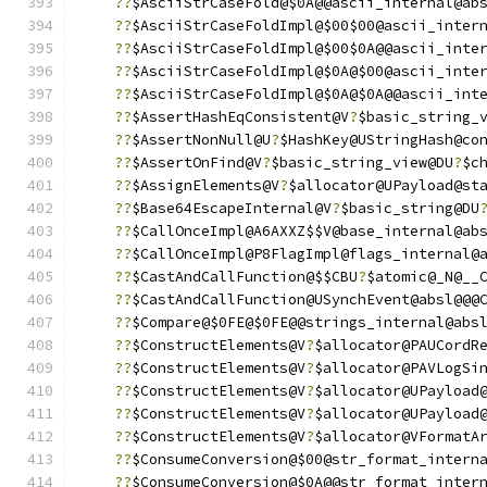
??
$AsciiStrCaseFold@$0A@@ascii_internal@ab
??
$AsciiStrCaseFoldImpl@$00$00@ascii_inter
??
$AsciiStrCaseFoldImpl@$00$0A@@ascii_inte
??
$AsciiStrCaseFoldImpl@$0A@$00@ascii_inte
??
$AsciiStrCaseFoldImpl@$0A@$0A@@ascii_int
??
$AssertHashEqConsistent@V
?
$basic_string_
??
$AssertNonNull@U
?
$HashKey@UStringHash@co
??
$AssertOnFind@V
?
$basic_string_view@DU
?
$c
??
$AssignElements@V
?
$allocator@UPayload@st
??
$Base64EscapeInternal@V
?
$basic_string@DU
??
$CallOnceImpl@A6AXXZ$$V@base_internal@ab
??
$CallOnceImpl@P8FlagImpl@flags_internal@
??
$CastAndCallFunction@$$CBU
?
$atomic@_N@__
??
$CastAndCallFunction@USynchEvent@absl@@@
??
$Compare@$0FE@$0FE@@strings_internal@abs
??
$ConstructElements@V
?
$allocator@PAUCordR
??
$ConstructElements@V
?
$allocator@PAVLogSi
??
$ConstructElements@V
?
$allocator@UPayload
??
$ConstructElements@V
?
$allocator@UPayload
??
$ConstructElements@V
?
$allocator@VFormatA
??
$ConsumeConversion@$00@str_format_intern
??
$ConsumeConversion@$0A@@str_format_inter