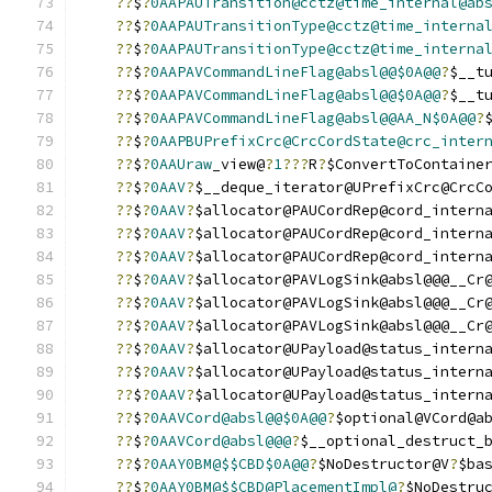
??
$
?
0AAPAUTransition@cctz@time_internal@ab
??
$
?
0AAPAUTransitionType@cctz@time_interna
??
$
?
0AAPAUTransitionType@cctz@time_interna
??
$
?
0AAPAVCommandLineFlag@absl@@$0A@@
?
$__t
??
$
?
0AAPAVCommandLineFlag@absl@@$0A@@
?
$__t
??
$
?
0AAPAVCommandLineFlag@absl@@AA_N$0A@@
?
??
$
?
0AAPBUPrefixCrc@CrcCordState@crc_inter
??
$
?
0AAUraw
_view@
?
1
???
R
?
$ConvertToContaine
??
$
?
0AAV
?
$__deque_iterator@UPrefixCrc@CrcC
??
$
?
0AAV
?
$allocator@PAUCordRep@cord_intern
??
$
?
0AAV
?
$allocator@PAUCordRep@cord_intern
??
$
?
0AAV
?
$allocator@PAUCordRep@cord_intern
??
$
?
0AAV
?
$allocator@PAVLogSink@absl@@@__Cr
??
$
?
0AAV
?
$allocator@PAVLogSink@absl@@@__Cr
??
$
?
0AAV
?
$allocator@PAVLogSink@absl@@@__Cr
??
$
?
0AAV
?
$allocator@UPayload@status_intern
??
$
?
0AAV
?
$allocator@UPayload@status_intern
??
$
?
0AAV
?
$allocator@UPayload@status_intern
??
$
?
0AAVCord@absl@@$0A@@
?
$optional@VCord@a
??
$
?
0AAVCord@absl@@@
?
$__optional_destruct_
??
$
?
0AAY0BM@$$CBD$0A@@
?
$NoDestructor@V
?
$ba
??
$
?
0AAY0BM@$$CBD@PlacementImpl@
?
$NoDestru