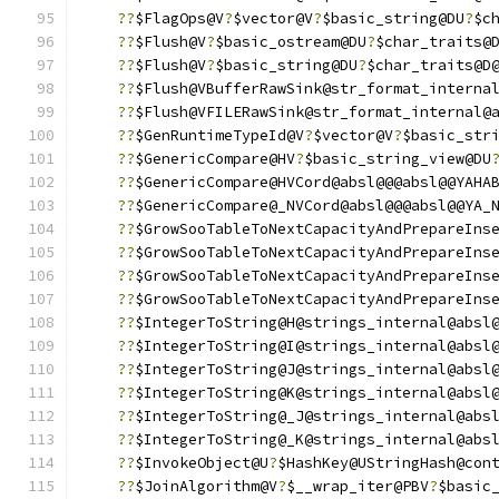
??
$FlagOps@V
?
$vector@V
?
$basic_string@DU
?
$c
??
$Flush@V
?
$basic_ostream@DU
?
$char_traits@
??
$Flush@V
?
$basic_string@DU
?
$char_traits@D
??
$Flush@VBufferRawSink@str_format_interna
??
$Flush@VFILERawSink@str_format_internal@
??
$GenRuntimeTypeId@V
?
$vector@V
?
$basic_str
??
$GenericCompare@HV
?
$basic_string_view@DU
??
$GenericCompare@HVCord@absl@@@absl@@YAHA
??
$GenericCompare@_NVCord@absl@@@absl@@YA_
??
$GrowSooTableToNextCapacityAndPrepareIns
??
$GrowSooTableToNextCapacityAndPrepareIns
??
$GrowSooTableToNextCapacityAndPrepareIns
??
$GrowSooTableToNextCapacityAndPrepareIns
??
$IntegerToString@H@strings_internal@absl
??
$IntegerToString@I@strings_internal@absl
??
$IntegerToString@J@strings_internal@absl
??
$IntegerToString@K@strings_internal@absl
??
$IntegerToString@_J@strings_internal@abs
??
$IntegerToString@_K@strings_internal@abs
??
$InvokeObject@U
?
$HashKey@UStringHash@con
??
$JoinAlgorithm@V
?
$__wrap_iter@PBV
?
$basic