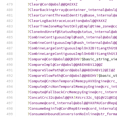
?
Clear@Cord@absl@@QAEXXZ
?
ClearBackingArray@container_internal@absl
?
ClearCurrentThreadIdentity@base_internal@
?
ClearLogBacktraceLocation@absl@@YAXXZ
?
ClearTimeZoneMapTestOnly@Impl@time_zone@c
?
CloneAndUnref@StatusRep@status_internal@a
?
CombineContiguousImpl@hash_internal@absl@
?
CombineContiguousImpl@hash_internal@absl@
?
CombineLargeContiguousImplOn32BitLengthGt
?
CombineLargeContiguousImplOn64BitLengthGt
?
Compare@Cord@absl@@QBEHV
?
$basic_string_vi
?
CompareImpl@Cord@absl@@ABEHABV12@@Z
?
CompareSlowPath@Cord@absl@@ABEHABV12@II@Z
?
CompareSlowPath@Cord@absl@@ABEHV
?
$basic_s
?
Compute@CrcNonTemporalMemcpyAVXEngine@crc
?
Compute@CrcNonTemporalMemcpyEngine@crc_in
?
Compute@FallbackCrcMemcpyEngine@crc_inter
?
ConcatCrc32c@absl@@YA
?
AVcrc32c_t@1@V21@0I
?
Consume@cord_internal@absl@@YAXPAUCordRep
?
ConsumeBeginTo@CordRepBtree@cord_internal
?
ConsumeUnboundConversionNoInline@str_form