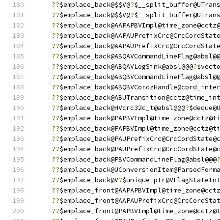
??
$emplace_back@$$V@
?
$__split_buffer@UTran
??
$emplace_back@$$V@
?
$__split_buffer@UTran
??
$emplace_back@AAPAPBVImpl@time_zone@cctz
??
$emplace_back@AAPAUPrefixCrc@CrcCordStat
??
$emplace_back@AAPAUPrefixCrc@CrcCordStat
??
$emplace_back@ABQAVCommandLineFlag@absl@
??
$emplace_back@ABQAVLogSink@absl@@@
?
$vect
??
$emplace_back@ABQBVCommandLineFlag@absl@
??
$emplace_back@ABQBVCordzHandle@cord_inte
??
$emplace_back@ABUTransition@cctz@time_in
??
$emplace_back@HVcrc32c_t@absl@@@
?
$deque@
??
$emplace_back@PAPBVImpl@time_zone@cctz@t
??
$emplace_back@PAPBVImpl@time_zone@cctz@t
??
$emplace_back@PAUPrefixCrc@CrcCordState@
??
$emplace_back@PAUPrefixCrc@CrcCordState@
??
$emplace_back@PBVCommandLineFlag@absl@@@
??
$emplace_back@UConversionItem@ParsedForm
??
$emplace_back@V
?
$unique_ptr@VFlagStateIn
??
$emplace_front@AAPAPBVImpl@time_zone@cct
??
$emplace_front@AAPAUPrefixCrc@CrcCordSta
??
$emplace_front@PAPBVImpl@time_zone@cctz@