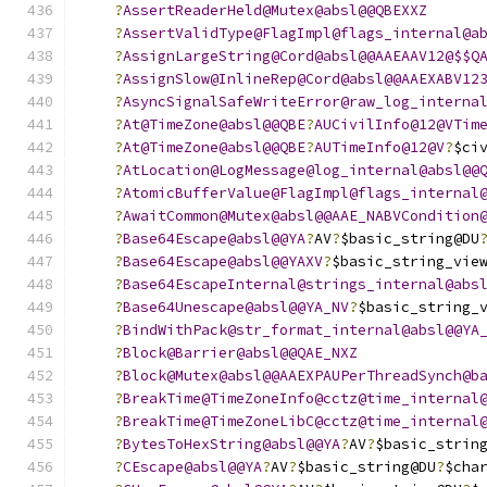
?
AssertReaderHeld@Mutex@absl@@QBEXXZ
?
AssertValidType@FlagImpl@flags_internal@a
?
AssignLargeString@Cord@absl@@AAEAAV12@$$Q
?
AssignSlow@InlineRep@Cord@absl@@AAEXABV12
?
AsyncSignalSafeWriteError@raw_log_interna
?
At@TimeZone@absl@@QBE
?
AUCivilInfo@12@VTim
?
At@TimeZone@absl@@QBE
?
AUTimeInfo@12@V
?
$ci
?
AtLocation@LogMessage@log_internal@absl@@
?
AtomicBufferValue@FlagImpl@flags_internal
?
AwaitCommon@Mutex@absl@@AAE_NABVCondition
?
Base64Escape@absl@@YA
?
AV
?
$basic_string@DU
?
Base64Escape@absl@@YAXV
?
$basic_string_vie
?
Base64EscapeInternal@strings_internal@abs
?
Base64Unescape@absl@@YA_NV
?
$basic_string_
?
BindWithPack@str_format_internal@absl@@YA
?
Block@Barrier@absl@@QAE_NXZ
?
Block@Mutex@absl@@AAEXPAUPerThreadSynch@b
?
BreakTime@TimeZoneInfo@cctz@time_internal
?
BreakTime@TimeZoneLibC@cctz@time_internal
?
BytesToHexString@absl@@YA
?
AV
?
$basic_strin
?
CEscape@absl@@YA
?
AV
?
$basic_string@DU
?
$cha