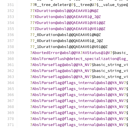
??
R__tree_deleter@
?
$__tree@U
?
$__value_type
??
XDuration@absl@@QAEAAV01@N@Z
??
XDuration@absl@@QAEAAV01@_J@Z
??
YDuration@absl@@QAEAAV01@V01@@Z
??
ZDuration@absl@@QAEAAV01@V01@@Z
??
_0Duration@absl@@QAEAAV01@N@Z
??
_0Duration@absl@@QAEAAV01@_J@Z
??
_1Duration@absl@@QAEAAV01@V01@@Z
?
AbortedError@absl@@YA
?
AVStatus@1@V
?
$basic
?
AbslFormatFlush@detect_specialization@log
?
AbslParseFlag@absl@@YA_NV
?
$basic_string_v
?
AbslParseFlag@absl@@YA_NV
?
$basic_string_v
?
AbslParseFlag@absl@@YA_NV
?
$basic_string_v
?
AbslParseFlag@flags_internal@absl@@YA_NV
?
?
AbslParseFlag@flags_internal@absl@@YA_NV
?
?
AbslParseFlag@flags_internal@absl@@YA_NV
?
?
AbslParseFlag@flags_internal@absl@@YA_NV
?
?
AbslParseFlag@flags_internal@absl@@YA_NV
?
?
AbslParseFlag@flags_internal@absl@@YA_NV
?
?
AbslParseFlag@flags_internal@absl@@YA_NV
?
?
AbslParseFlag@flags_internal@absl@@YA_NV
?