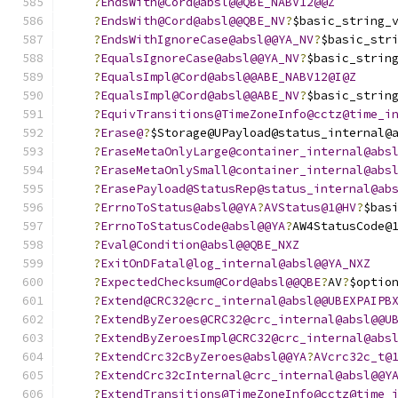
?
EndsWith@Cord@absl@@QBE_NABV12@@Z
?
EndsWith@Cord@absl@@QBE_NV
?
$basic_string_
?
EndsWithIgnoreCase@absl@@YA_NV
?
$basic_str
?
EqualsIgnoreCase@absl@@YA_NV
?
$basic_strin
?
EqualsImpl@Cord@absl@@ABE_NABV12@I@Z
?
EqualsImpl@Cord@absl@@ABE_NV
?
$basic_strin
?
EquivTransitions@TimeZoneInfo@cctz@time_i
?
Erase@
?
$Storage@UPayload@status_internal@
?
EraseMetaOnlyLarge@container_internal@abs
?
EraseMetaOnlySmall@container_internal@abs
?
ErasePayload@StatusRep@status_internal@ab
?
ErrnoToStatus@absl@@YA
?
AVStatus@1@HV
?
$bas
?
ErrnoToStatusCode@absl@@YA
?
AW4StatusCode@
?
Eval@Condition@absl@@QBE_NXZ
?
ExitOnDFatal@log_internal@absl@@YA_NXZ
?
ExpectedChecksum@Cord@absl@@QBE
?
AV
?
$optio
?
Extend@CRC32@crc_internal@absl@@UBEXPAIPB
?
ExtendByZeroes@CRC32@crc_internal@absl@@U
?
ExtendByZeroesImpl@CRC32@crc_internal@abs
?
ExtendCrc32cByZeroes@absl@@YA
?
AVcrc32c_t@
?
ExtendCrc32cInternal@crc_internal@absl@@Y
?
ExtendTransitions@TimeZoneInfo@cctz@time_