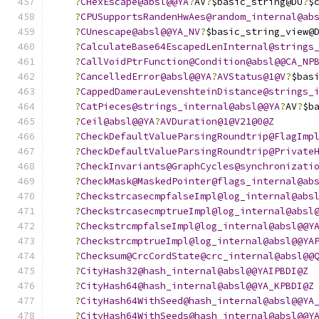
?
CHexEscape@absl@@YA
?
AV
?
$basic_string@DU
?
$
?
CPUSupportsRandenHwAes@random_internal@ab
?
CUnescape@absl@@YA_NV
?
$basic_string_view@
?
CalculateBase64EscapedLenInternal@strings
?
CallVoidPtrFunction@Condition@absl@@CA_NP
?
CancelledError@absl@@YA
?
AVStatus@1@V
?
$bas
?
CappedDamerauLevenshteinDistance@strings_
?
CatPieces@strings_internal@absl@@YA
?
AV
?
$b
?
Ceil@absl@@YA
?
AVDuration@1@V21@0@Z
?
CheckDefaultValueParsingRoundtrip@FlagImp
?
CheckDefaultValueParsingRoundtrip@Private
?
CheckInvariants@GraphCycles@synchronizati
?
CheckMask@MaskedPointer@flags_internal@ab
?
CheckstrcasecmpfalseImpl@log_internal@abs
?
CheckstrcasecmptrueImpl@log_internal@absl
?
CheckstrcmpfalseImpl@log_internal@absl@@Y
?
CheckstrcmptrueImpl@log_internal@absl@@YA
?
Checksum@CrcCordState@crc_internal@absl@@
?
CityHash32@hash_internal@absl@@YAIPBDI@Z
?
CityHash64@hash_internal@absl@@YA_KPBDI@Z
?
CityHash64WithSeed@hash_internal@absl@@YA
?
CityHash64WithSeeds@hash_internal@absl@@Y