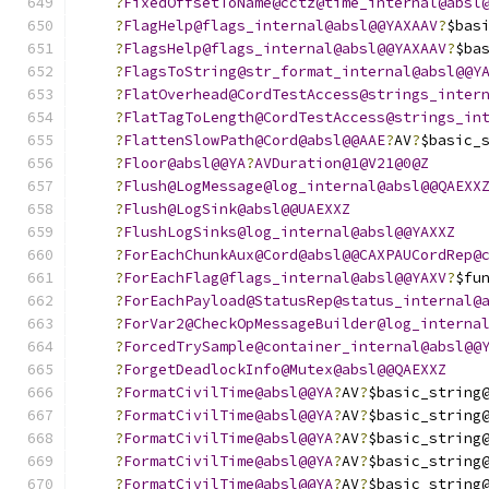
?
FixedOffsetToName@cctz@time_internal@absl
?
FlagHelp@flags_internal@absl@@YAXAAV
?
$bas
?
FlagsHelp@flags_internal@absl@@YAXAAV
?
$ba
?
FlagsToString@str_format_internal@absl@@Y
?
FlatOverhead@CordTestAccess@strings_inter
?
FlatTagToLength@CordTestAccess@strings_in
?
FlattenSlowPath@Cord@absl@@AAE
?
AV
?
$basic_
?
Floor@absl@@YA
?
AVDuration@1@V21@0@Z
?
Flush@LogMessage@log_internal@absl@@QAEXX
?
Flush@LogSink@absl@@UAEXXZ
?
FlushLogSinks@log_internal@absl@@YAXXZ
?
ForEachChunkAux@Cord@absl@@CAXPAUCordRep@
?
ForEachFlag@flags_internal@absl@@YAXV
?
$fu
?
ForEachPayload@StatusRep@status_internal@
?
ForVar2@CheckOpMessageBuilder@log_interna
?
ForcedTrySample@container_internal@absl@@
?
ForgetDeadlockInfo@Mutex@absl@@QAEXXZ
?
FormatCivilTime@absl@@YA
?
AV
?
$basic_string
?
FormatCivilTime@absl@@YA
?
AV
?
$basic_string
?
FormatCivilTime@absl@@YA
?
AV
?
$basic_string
?
FormatCivilTime@absl@@YA
?
AV
?
$basic_string
?
FormatCivilTime@absl@@YA
?
AV
?
$basic_string