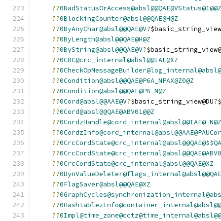
??
0BadStatusOrAccess@absl@@QAE@VStatus@1@@
??
0BlockingCounter@absl@@QAE@H@Z
??
0ByAnyChar@absl@@QAE@V
?
$basic_string_vie
??
0ByLength@absl@@QAE@H@Z
??
0ByString@absl@@QAE@V
?
$basic_string_view
??
0CRC@crc_internal@absl@@IAE@XZ
??
0CheckOpMessageBuilder@log_internal@absl
??
0Condition@absl@@QAE@P6A_NPAX@Z0@Z
??
0Condition@absl@@QAE@PB_N@Z
??
0Cord@absl@@AAE@V
?
$basic_string_view@DU
?
??
0Cord@absl@@QAE@ABV01@@Z
??
0CordzHandle@cord_internal@absl@@IAE@_N@
??
0CordzInfo@cord_internal@absl@@AAE@PAUCo
??
0CrcCordState@crc_internal@absl@@QAE@$$Q
??
0CrcCordState@crc_internal@absl@@QAE@ABV
??
0CrcCordState@crc_internal@absl@@QAE@XZ
??
0DynValueDeleter@flags_internal@absl@@QA
??
0FlagSaver@absl@@QAE@XZ
??
0GraphCycles@synchronization_internal@ab
??
0HashtablezInfo@container_internal@absl@
??
0Impl@time_zone@cctz@time_internal@absl@