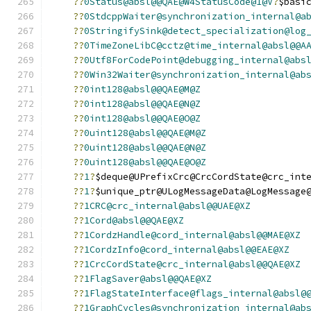
??
0Status@absl@@QAE@W4StatusCode@1@V
?
$basi
??
0StdcppWaiter@synchronization_internal@a
??
0StringifySink@detect_specialization@log
??
0TimeZoneLibC@cctz@time_internal@absl@@A
??
0Utf8ForCodePoint@debugging_internal@abs
??
0Win32Waiter@synchronization_internal@ab
??
0int128@absl@@QAE@M@Z
??
0int128@absl@@QAE@N@Z
??
0int128@absl@@QAE@O@Z
??
0uint128@absl@@QAE@M@Z
??
0uint128@absl@@QAE@N@Z
??
0uint128@absl@@QAE@O@Z
??
1
?
$deque@UPrefixCrc@CrcCordState@crc_int
??
1
?
$unique_ptr@ULogMessageData@LogMessage
??
1CRC@crc_internal@absl@@UAE@XZ
??
1Cord@absl@@QAE@XZ
??
1CordzHandle@cord_internal@absl@@MAE@XZ
??
1CordzInfo@cord_internal@absl@@EAE@XZ
??
1CrcCordState@crc_internal@absl@@QAE@XZ
??
1FlagSaver@absl@@QAE@XZ
??
1FlagStateInterface@flags_internal@absl@
??
1GraphCycles@synchronization_internal@ab