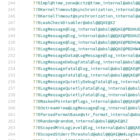
??
0Impl@time_zone@cctz@time_internal@absl@
??
0KernelTimeout@synchronization_internal@
??
0KernelTimeout@synchronization_internal@
??
0LeakCheckDisabler@absl@@QAE@XZ
??
0LogMessage@log_internal@absl@@QAE@PBDHU
??
0LogMessage@log_internal@absl@@QAE@PBDHU
??
0LogMessage@log_internal@absl@@QAE@PBDHU
??
0LogMessage@log_internal@absl@@QAE@PBDHW
??
0LogMessageData@LogMessage@log_internal@
??
0LogMessageDebugFatal@log_internal@absl@
??
0LogMessageFatal@log_internal@absl@@QAE@
??
0LogMessageFatal@log_internal@absl@@QAE@
??
0LogMessageQuietlyDebugFatal@log_interna
??
0LogMessageQuietlyFatal@log_internal@abs
??
0LogMessageQuietlyFatal@log_internal@abs
??
0MaskedPointer@flags_internal@absl@@QAE@
??
0OstreamView@LogMessage@log_internal@abs
??
0ParsedFormatBase@str_format_internal@ab
??
0Randen@random_internal@absl@@QAE@XZ
??
0ScopedMinLogLevel@log_internal@absl@@QA
??
0ScopedStderrThreshold@absl@@QAE@W4LogSe