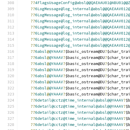
??
4FlagsUsageConfig@absl@@QAEAAU01@ABU01@@
??
6LogMessage@log_internal@absl@@QAEAAV012
??
6LogMessage@log_internal@absl@@QAEAAV012
??
6LogMessage@log_internal@absl@@QAEAAV012
??
6LogMessage@log_internal@absl@@QAEAAV012
??
6LogMessage@log_internal@absl@@QAEAAV012
??
6LogMessage@log_internal@absl@@QAEAAV012
??
6LogMessage@log_internal@absl@@QAEAAV012
??
6absl
@
@YAAAV
?
$basic_ostream@DU
?
$char_tra
??
6absl
@
@YAAAV
?
$basic_ostream@DU
?
$char_tra
??
6absl
@
@YAAAV
?
$basic_ostream@DU
?
$char_tra
??
6absl
@
@YAAAV
?
$basic_ostream@DU
?
$char_tra
??
6absl
@
@YAAAV
?
$basic_ostream@DU
?
$char_tra
??
6absl
@
@YAAAV
?
$basic_ostream@DU
?
$char_tra
??
6absl
@
@YAAAV
?
$basic_ostream@DU
?
$char_tra
??
6absl
@
@YAAAV
?
$basic_ostream@DU
?
$char_tra
??
6detail@cctz@time_internal@absl@@YAAAV
?
$
??
6detail@cctz@time_internal@absl@@YAAAV
?
$
??
6detail@cctz@time_internal@absl@@YAAAV
?
$
??
6detail@cctz@time_internal@absl@@YAAAV
?
$
??
6detail@cctz@time_internal@absl@@YAAAV
?
$