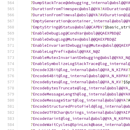
?
DumpStackTrace@debugging_internal@absl@@Y
?
DurationFromTimespec@absl@@YA
?
AVDuration@
?
DurationFromTimeval@absl@@YA
?
AVDuration@1
?
EmptyGeneration@container_internal@absl@@
?
EmptyString@Status@absl@@CAPBV
?
$basic_str
?
EnableDebugLog@CondVar@absl@@QAEXPBD@Z
?
EnableDebugLog@Mutex@absl@@QAEXPBD@Z
?
EnableInvariantDebugging@Mutex@absl@@QAEX
?
EnableLogPrefix@absl@@YAX_N@Z
?
EnableMutexInvariantDebugging@absl@@YAX_N
?
EnableSymbolizeLogStackTrace@log_internal
?
Encode32Bit@log_internal@absl@@YA_N_KIPAV
?
Encode64Bit@log_internal@absl@@YA_N_K0PAV
?
EncodeBytes@log_internal@absl@@YA_N_KV
?
$S
?
EncodeBytesTruncate@log_internal@absl@@YA
?
EncodeMessageLength@log_internal@absl@@YA
?
EncodeMessageStart@log_internal@absl@@YA
?
?
EncodeStructuredProtoField@log_internal@a
?
EncodeUTF8Char@strings_internal@absl@@YAI
?
EncodeVarint@log_internal@absl@@YA_N_K0PA
?
EncodeWaitCycles@SpinLock@base_internal@a