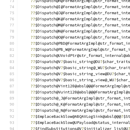
??
$Dispatch@H@FormatArgImpl@str_format_int
??
$Dispatch@I@FormatArgImpl@str_format_int
??
$Dispatch@J@FormatArgImpl@str_format_int
??
$Dispatch@K@FormatArgImpl@str_format_int
??
$Dispatch@M@FormatArgImpl@str_format_int
??
$Dispatch@N@FormatArgImpl@str_format_int
??
$Dispatch@O@FormatArgImpl@str_format_int
??
$Dispatch@PBD@FormatArgImpl@str_format_i
??
$Dispatch@PB_W@FormatArgImpl@str_format_
??
$Dispatch@UVoidPtr@str_format_internal@a
??
$Dispatch@V
?
$basic_string@DU
?
$char_trait
??
$Dispatch@V
?
$basic_string@_WU
?
$char_trai
??
$Dispatch@V
?
$basic_string_view@DU
?
$char_
??
$Dispatch@V
?
$basic_string_view@_WU
?
$char
??
$Dispatch@Vint128@absl@@@FormatArgImpl@s
??
$Dispatch@Vuint128@absl@@@FormatArgImpl@
??
$Dispatch@_J@FormatArgImpl@str_format_in
??
$Dispatch@_K@FormatArgImpl@str_format_in
??
$Dispatch@_N@FormatArgImpl@str_format_in
??
$EmplaceBackSlow@ABQAVLogSink@absl@@@
?
$S
??
$EmplaceBackSlow@UPayload@status_interna
??
$FindSubstitutions@V
?
$initializer_list@U