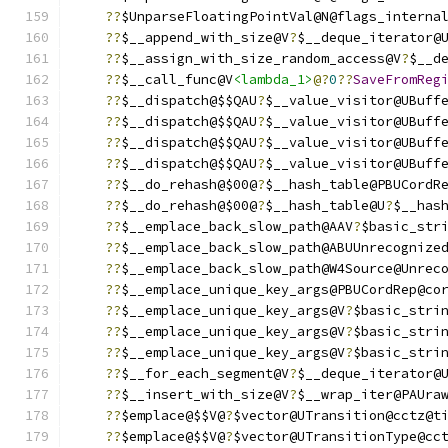
??
$UnparseFloatingPointVal@N@flags_interna
??
$__append_with_size@V
?
$__deque_iterator@
??
$__assign_with_size_random_access@V
?
$__d
??
$__call_func@V
<lambda_1>
@?
0
??
SaveFromReg
??
$__dispatch@$$QAU
?
$__value_visitor@UBuff
??
$__dispatch@$$QAU
?
$__value_visitor@UBuff
??
$__dispatch@$$QAU
?
$__value_visitor@UBuff
??
$__dispatch@$$QAU
?
$__value_visitor@UBuff
??
$__do_rehash@$00@
?
$__hash_table@PBUCordR
??
$__do_rehash@$00@
?
$__hash_table@U
?
$__has
??
$__emplace_back_slow_path@AAV
?
$basic_str
??
$__emplace_back_slow_path@ABUUnrecognize
??
$__emplace_back_slow_path@W4Source@Unrec
??
$__emplace_unique_key_args@PBUCordRep@co
??
$__emplace_unique_key_args@V
?
$basic_stri
??
$__emplace_unique_key_args@V
?
$basic_stri
??
$__emplace_unique_key_args@V
?
$basic_stri
??
$__for_each_segment@V
?
$__deque_iterator@
??
$__insert_with_size@V
?
$__wrap_iter@PAUra
??
$emplace@$$V@
?
$vector@UTransition@cctz@t
??
$emplace@$$V@
?
$vector@UTransitionType@cc