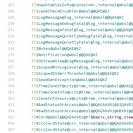
??
1HashtablezInfo@container_internal@absl@
??
1LeakCheckDisabler@absl@@QAE@XZ
??
1LogMessage@log_internal@absl@@QAE@XZ
??
1LogMessageDebugFatal@log_internal@absl@
??
1LogMessageFatal@log_internal@absl@@QAE@
??
1LogMessageQuietlyDebugFatal@log_interna
??
1LogMessageQuietlyFatal@log_internal@abs
??
1Mutex@absl@@QAE@XZ
??
1Notification@absl@@QAE@XZ
??
1OstreamView@LogMessage@log_internal@abs
??
1ScopedMinLogLevel@log_internal@absl@@QA
??
1ScopedStderrThreshold@absl@@QAE@XZ
??
1SeedGenException@absl@@UAE@XZ
??
1TimeZoneIf@cctz@time_internal@absl@@UAE
??
1TimeZoneInfo@cctz@time_internal@absl@@U
??
1ZoneInfoSource@cctz@time_internal@absl@
??
4BadStatusOrAccess@absl@@QAEAAV01@$$QAV0
??
4BadStatusOrAccess@absl@@QAEAAV01@ABV01@
??
4Cord@absl@@QAEAAV01@V
?
$basic_string_vie
??
4CrcCordState@crc_internal@absl@@QAEAAV0
??
4CrcCordState@crc_internal@absl@@QAEAAV0