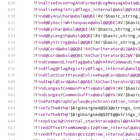
?
FinalizeEncodingAndFormat@LogMessageData@
?
FinalizeRegistry@flags_internal@absl@@YAX
?
Find@ByAnyChar@absl@@QBE
?
AV
?
$basic_string
?
Find@ByAsciiWhitespace@absl@@QBE
?
AV
?
$basi
?
Find@ByChar@absl@@QBE
?
AV
?
$basic_string_vi
?
Find@ByLength@absl@@QBE
?
AV
?
$basic_string_
?
Find@ByString@absl@@QBE
?
AV
?
$basic_string_
?
Find@Cord@absl@@QBE
?
AVCharIterator@12@ABV
?
Find@Cord@absl@@QBE
?
AVCharIterator@12@V
?
$
?
FindCommandLineFlag@absl@@YAPAVCommandLin
?
FindFlag@FlagRegistry@flags_internal@absl
?
FindFlatStartPiece@InlineRep@Cord@absl@@Q
?
FindImpl@Cord@absl@@ABE
?
AVCharIterator@12
?
FindLongestCommonPrefix@absl@@YA
?
AV
?
$basi
?
FindLongestCommonSuffix@absl@@YA
?
AV
?
$basi
?
FindPath@GraphCycles@synchronization_inte
?
FiveToTheNth@
?
$BigUnsigned@$03@strings_in
?
FiveToTheNth@
?
$BigUnsigned@$0FE@@strings_
?
FixUpStack@internal_stacktrace@absl@@YAXP
?
FixedOffsetFromName@cctz@time_internal@ab
?
FixedOffsetToAbbr@cctz@time_internal@absl