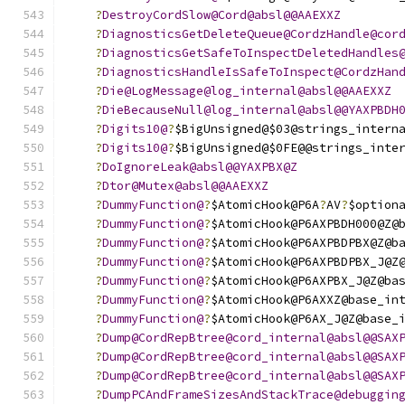
?
DestroyCordSlow@Cord@absl@@AAEXXZ
?
DiagnosticsGetDeleteQueue@CordzHandle@cor
?
DiagnosticsGetSafeToInspectDeletedHandles
?
DiagnosticsHandleIsSafeToInspect@CordzHan
?
Die@LogMessage@log_internal@absl@@AAEXXZ
?
DieBecauseNull@log_internal@absl@@YAXPBDH
?
Digits10@
?
$BigUnsigned@$03@strings_intern
?
Digits10@
?
$BigUnsigned@$0FE@@strings_inte
?
DoIgnoreLeak@absl@@YAXPBX@Z
?
Dtor@Mutex@absl@@AAEXXZ
?
DummyFunction@
?
$AtomicHook@P6A
?
AV
?
$option
?
DummyFunction@
?
$AtomicHook@P6AXPBDH000@Z@
?
DummyFunction@
?
$AtomicHook@P6AXPBDPBX@Z@b
?
DummyFunction@
?
$AtomicHook@P6AXPBDPBX_J@Z
?
DummyFunction@
?
$AtomicHook@P6AXPBX_J@Z@ba
?
DummyFunction@
?
$AtomicHook@P6AXXZ@base_in
?
DummyFunction@
?
$AtomicHook@P6AX_J@Z@base_
?
Dump@CordRepBtree@cord_internal@absl@@SAX
?
Dump@CordRepBtree@cord_internal@absl@@SAX
?
Dump@CordRepBtree@cord_internal@absl@@SAX
?
DumpPCAndFrameSizesAndStackTrace@debuggin