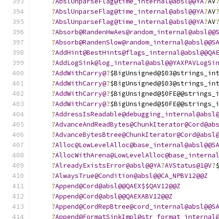
?
AbslUnparseFlag@time_internal@absl@@YA
?
AV
?
AbslUnparseFlag@time_internal@absl@@YA
?
AV
?
AbslUnparseFlag@time_internal@absl@@YA
?
AV
?
Absorb@RandenHwAes@random_internal@absl@@
?
Absorb@RandenSlow@random_internal@absl@@S
?
AddHint@BestHints@flags_internal@absl@@QA
?
AddLogSink@log_internal@absl@@YAXPAVLogSi
?
AddWithCarry@
?
$BigUnsigned@$03@strings_in
?
AddWithCarry@
?
$BigUnsigned@$03@strings_in
?
AddWithCarry@
?
$BigUnsigned@$0FE@@strings_
?
AddWithCarry@
?
$BigUnsigned@$0FE@@strings_
?
AddressIsReadable@debugging_internal@absl
?
AdvanceAndReadBytes@ChunkIterator@Cord@ab
?
AdvanceBytesBtree@ChunkIterator@Cord@absl
?
Alloc@LowLevelAlloc@base_internal@absl@@S
?
AllocWithArena@LowLevelAlloc@base_interna
?
AlreadyExistsError@absl@@YA
?
AVStatus@1@V
?
?
AlwaysTrue@Condition@absl@@CA_NPBV12@@Z
?
Append@Cord@absl@@QAEX$$QAV12@@Z
?
Append@Cord@absl@@QAEXABV12@@Z
?
Append@CordRepBtree@cord_internal@absl@@S
?
Append@FormatSinkImpl@str_format_internal