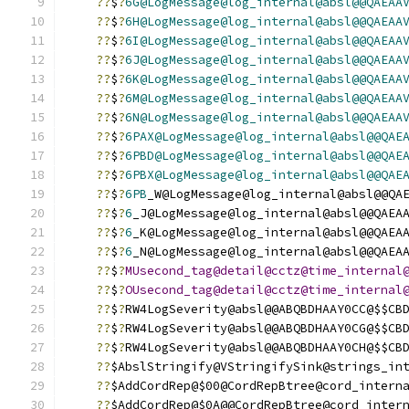
??
$
?
6G@LogMessage@log_internal@absl@@QAEAA
??
$
?
6H@LogMessage@log_internal@absl@@QAEAA
??
$
?
6I@LogMessage@log_internal@absl@@QAEAA
??
$
?
6J@LogMessage@log_internal@absl@@QAEAA
??
$
?
6K@LogMessage@log_internal@absl@@QAEAA
??
$
?
6M@LogMessage@log_internal@absl@@QAEAA
??
$
?
6N@LogMessage@log_internal@absl@@QAEAA
??
$
?
6PAX@LogMessage@log_internal@absl@@QAE
??
$
?
6PBD@LogMessage@log_internal@absl@@QAE
??
$
?
6PBX@LogMessage@log_internal@absl@@QAE
??
$
?
6PB
_W@LogMessage@log_internal@absl@@QA
??
$
?
6
_J@LogMessage@log_internal@absl@@QAEA
??
$
?
6
_K@LogMessage@log_internal@absl@@QAEA
??
$
?
6
_N@LogMessage@log_internal@absl@@QAEA
??
$
?
MUsecond_tag@detail@cctz@time_internal
??
$
?
OUsecond_tag@detail@cctz@time_internal
??
$
?
RW4LogSeverity@absl@@ABQBDHAAY0CC@$$CB
??
$
?
RW4LogSeverity@absl@@ABQBDHAAY0CG@$$CB
??
$
?
RW4LogSeverity@absl@@ABQBDHAAY0CH@$$CB
??
$AbslStringify@VStringifySink@strings_in
??
$AddCordRep@$00@CordRepBtree@cord_intern
??
$AddCordRep@$0A@@CordRepBtree@cord_inter