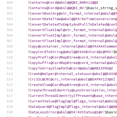
?
Contains@Cord@absl@@QBE_NABV12@@Z
?
Contains@Cord@absl@@QBE_NV
?
$basic_string_
?
ConvertBoolArg@str_format_internal@absl@@
?
ConvertDateTime@absl@@YA
?
AUTimeConversion
?
ConvertDeletedToEmptyAndFullToDeleted@con
?
ConvertFloatImpl@str_format_internal@absl
?
ConvertFloatImpl@str_format_internal@absl
?
ConvertFloatImpl@str_format_internal@absl
?
Copy@container_internal@absl@@YAXAAVCommo
?
CopyCordToString@absl@@YAXABVCord@1@PAV
?
$
?
CopyPrefix@CordRepBtree@cord_internal@abs
?
CopySuffix@CordRepBtree@cord_internal@abs
?
CopyToArraySlowPath@Cord@absl@@ABEXPAD@Z
?
Crash@Helper@internal_statusor@absl@@SAXA
?
Crc32c@CRC@crc_internal@absl@@SAPAV123@XZ
?
CreateSlow@CordRepBtree@cord_internal@abs
?
CreateThreadIdentity@synchronization_inte
?
CurrentThreadIdentityIfPresent@base_inter
?
CurrentValue@FlagImpl@flags_internal@absl
?
DataGuard@FlagImpl@flags_internal@absl@@A
?
DataLossError@absl@@YA
?
AVStatus@1@V
?
$basi