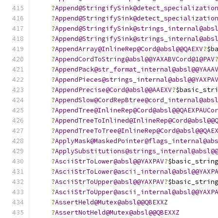
?
Append@StringifySink@detect_specializatio
?
Append@StringifySink@detect_specializatio
?
Append@StringifySink@strings_internal@abs
?
Append@StringifySink@strings_internal@abs
?
AppendArray@InlineRep@Cord@absl@@QAEXV
?
$b
?
AppendCordToString@absl@@YAXABVCord@1@PAV
?
AppendPack@str_format_internal@absl@@YAAA
?
AppendPieces@strings_internal@absl@@YAXPA
?
AppendPrecise@Cord@absl@@AAEXV
?
$basic_str
?
AppendSlow@CordRepBtree@cord_internal@abs
?
AppendTree@InlineRep@Cord@absl@@QAEXPAUCo
?
AppendTreeToInlined@InlineRep@Cord@absl@@
?
AppendTreeToTree@InlineRep@Cord@absl@@QAE
?
ApplyMask@MaskedPointer@flags_internal@ab
?
ApplySubstitutions@strings_internal@absl@
?
AsciiStrToLower@absl@@YAXPAV
?
$basic_strin
?
AsciiStrToLower@ascii_internal@absl@@YAXP
?
AsciiStrToUpper@absl@@YAXPAV
?
$basic_strin
?
AsciiStrToUpper@ascii_internal@absl@@YAXP
?
AssertHeld@Mutex@absl@@QBEXXZ
?
AssertNotHeld@Mutex@absl@@QBEXXZ