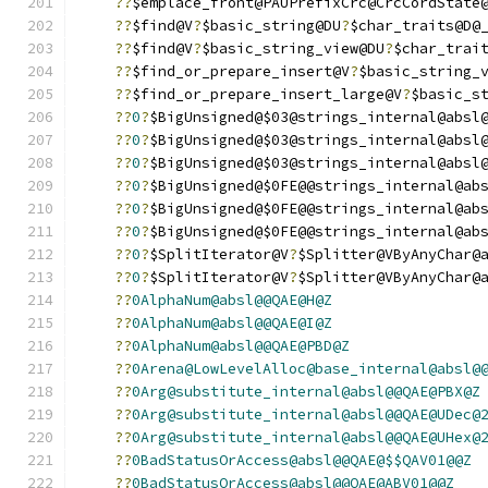
??
$emplace_front@PAUPrefixCrc@CrcCordState
??
$find@V
?
$basic_string@DU
?
$char_traits@D@
??
$find@V
?
$basic_string_view@DU
?
$char_trai
??
$find_or_prepare_insert@V
?
$basic_string_
??
$find_or_prepare_insert_large@V
?
$basic_s
??
0
?
$BigUnsigned@$03@strings_internal@absl
??
0
?
$BigUnsigned@$03@strings_internal@absl
??
0
?
$BigUnsigned@$03@strings_internal@absl
??
0
?
$BigUnsigned@$0FE@@strings_internal@ab
??
0
?
$BigUnsigned@$0FE@@strings_internal@ab
??
0
?
$BigUnsigned@$0FE@@strings_internal@ab
??
0
?
$SplitIterator@V
?
$Splitter@VByAnyChar@
??
0
?
$SplitIterator@V
?
$Splitter@VByAnyChar@
??
0AlphaNum@absl@@QAE@H@Z
??
0AlphaNum@absl@@QAE@I@Z
??
0AlphaNum@absl@@QAE@PBD@Z
??
0Arena@LowLevelAlloc@base_internal@absl@
??
0Arg@substitute_internal@absl@@QAE@PBX@Z
??
0Arg@substitute_internal@absl@@QAE@UDec@
??
0Arg@substitute_internal@absl@@QAE@UHex@
??
0BadStatusOrAccess@absl@@QAE@$$QAV01@@Z
??
0BadStatusOrAccess@absl@@QAE@ABV01@@Z