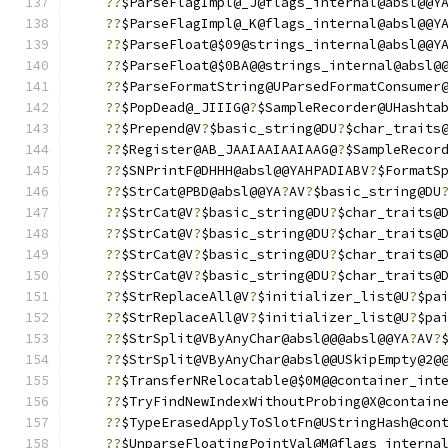
??
$ParseFlagImpl@_J@flags_internal@absl@@Y
??
$ParseFlagImpl@_K@flags_internal@absl@@Y
??
$ParseFloat@$09@strings_internal@absl@@Y
??
$ParseFloat@$0BA@@strings_internal@absl@
??
$ParseFormatString@UParsedFormatConsumer
??
$PopDead@_JIIIG@
?
$SampleRecorder@UHashta
??
$Prepend@V
?
$basic_string@DU
?
$char_traits
??
$Register@AB_JAAIAAIAAIAAG@
?
$SampleRecor
??
$SNPrintF@DHHH@absl@@YAHPADIABV
?
$FormatS
??
$StrCat@PBD@absl@@YA
?
AV
?
$basic_string@DU
??
$StrCat@V
?
$basic_string@DU
?
$char_traits@
??
$StrCat@V
?
$basic_string@DU
?
$char_traits@
??
$StrCat@V
?
$basic_string@DU
?
$char_traits@
??
$StrCat@V
?
$basic_string@DU
?
$char_traits@
??
$StrReplaceAll@V
?
$initializer_list@U
?
$pa
??
$StrReplaceAll@V
?
$initializer_list@U
?
$pa
??
$StrSplit@VByAnyChar@absl@@@absl@@YA
?
AV
?
??
$StrSplit@VByAnyChar@absl@@USkipEmpty@2@
??
$TransferNRelocatable@$0M@@container_int
??
$TryFindNewIndexWithoutProbing@X@contain
??
$TypeErasedApplyToSlotFn@UStringHash@con
??
$UnparseFloatingPointVal@M@flags_interna