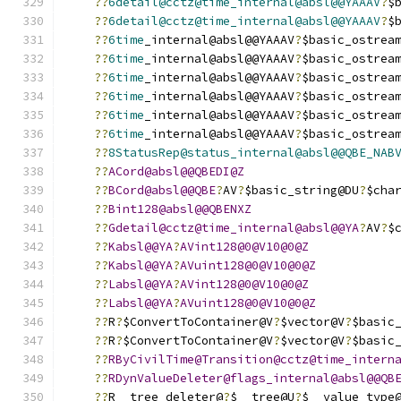
??
6detail@cctz@time_internal@absl@@YAAAV
?
$
??
6detail@cctz@time_internal@absl@@YAAAV
?
$
??
6time
_internal@absl@@YAAAV
?
$basic_ostrea
??
6time
_internal@absl@@YAAAV
?
$basic_ostrea
??
6time
_internal@absl@@YAAAV
?
$basic_ostrea
??
6time
_internal@absl@@YAAAV
?
$basic_ostrea
??
6time
_internal@absl@@YAAAV
?
$basic_ostrea
??
6time
_internal@absl@@YAAAV
?
$basic_ostrea
??
8StatusRep@status_internal@absl@@QBE_NAB
??
ACord@absl@@QBEDI@Z
??
BCord@absl@@QBE
?
AV
?
$basic_string@DU
?
$cha
??
Bint128@absl@@QBENXZ
??
Gdetail@cctz@time_internal@absl@@YA
?
AV
?
$
??
Kabsl@@YA
?
AVint128@0@V10@0@Z
??
Kabsl@@YA
?
AVuint128@0@V10@0@Z
??
Labsl@@YA
?
AVint128@0@V10@0@Z
??
Labsl@@YA
?
AVuint128@0@V10@0@Z
??
R
?
$ConvertToContainer@V
?
$vector@V
?
$basic
??
R
?
$ConvertToContainer@V
?
$vector@V
?
$basic
??
RByCivilTime@Transition@cctz@time_intern
??
RDynValueDeleter@flags_internal@absl@@QB
??
R__tree_deleter@
?
$__tree@U
?
$__value_type