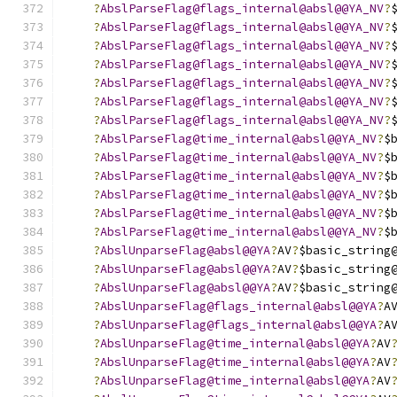
?
AbslParseFlag@flags_internal@absl@@YA_NV
?
?
AbslParseFlag@flags_internal@absl@@YA_NV
?
?
AbslParseFlag@flags_internal@absl@@YA_NV
?
?
AbslParseFlag@flags_internal@absl@@YA_NV
?
?
AbslParseFlag@flags_internal@absl@@YA_NV
?
?
AbslParseFlag@flags_internal@absl@@YA_NV
?
?
AbslParseFlag@flags_internal@absl@@YA_NV
?
?
AbslParseFlag@time_internal@absl@@YA_NV
?
$
?
AbslParseFlag@time_internal@absl@@YA_NV
?
$
?
AbslParseFlag@time_internal@absl@@YA_NV
?
$
?
AbslParseFlag@time_internal@absl@@YA_NV
?
$
?
AbslParseFlag@time_internal@absl@@YA_NV
?
$
?
AbslParseFlag@time_internal@absl@@YA_NV
?
$
?
AbslUnparseFlag@absl@@YA
?
AV
?
$basic_string
?
AbslUnparseFlag@absl@@YA
?
AV
?
$basic_string
?
AbslUnparseFlag@absl@@YA
?
AV
?
$basic_string
?
AbslUnparseFlag@flags_internal@absl@@YA
?
A
?
AbslUnparseFlag@flags_internal@absl@@YA
?
A
?
AbslUnparseFlag@time_internal@absl@@YA
?
AV
?
AbslUnparseFlag@time_internal@absl@@YA
?
AV
?
AbslUnparseFlag@time_internal@absl@@YA
?
AV