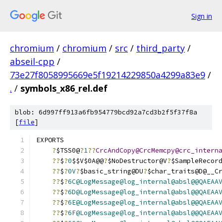
Sign in
chromium
/
chromium
/
src
/
third_party
/
abseil-cpp
/
73e27f8058995669e5f19214229850a4299a83e9
/
.
/
symbols_x86_rel.def
blob: 6d997ff913a6fb954779bcd92a7cd3b2f5f37f8a
[
file
]
EXPORTS
?
$TSS0@
?
1
??
CrcAndCopy@CrcMemcpy@crc_intern
??
$
?
0
$$V$0A@@
?
$NoDestructor@V
?
$SampleRecor
??
$
?
0V
?
$basic_string@DU
?
$char_traits@D@__C
??
$
?
6C@LogMessage@log_internal@absl@@QAEAA
??
$
?
6D@LogMessage@log_internal@absl@@QAEAA
??
$
?
6E@LogMessage@log_internal@absl@@QAEAA
??
$
?
6F@LogMessage@log_internal@absl@@QAEAA