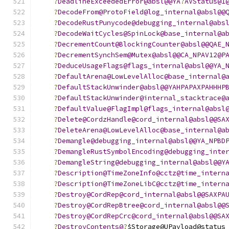
?
DeadlineExceededError@absl@@YA
?
AVStatus@1
?
DecodeFrom@ProtoField@log_internal@absl@@
?
DecodeRustPunycode@debugging_internal@abs
?
DecodeWaitCycles@SpinLock@base_internal@a
?
DecrementCount@BlockingCounter@absl@@QAE_
?
DecrementSynchSem@Mutex@absl@@CA_NPAV12@P
?
DeduceUsageFlags@flags_internal@absl@@YA_
?
DefaultArena@LowLevelAlloc@base_internal@
?
DefaultStackUnwinder@absl@@YAHPAPAXPAHHHP
?
DefaultStackUnwinder@internal_stacktrace@
?
DefaultValue@FlagImpl@flags_internal@absl
?
Delete@CordzHandle@cord_internal@absl@@SA
?
DeleteArena@LowLevelAlloc@base_internal@a
?
Demangle@debugging_internal@absl@@YA_NPBD
?
DemangleRustSymbolEncoding@debugging_inte
?
DemangleString@debugging_internal@absl@@Y
?
Description@TimeZoneInfo@cctz@time_intern
?
Description@TimeZoneLibC@cctz@time_intern
?
Destroy@CordRep@cord_internal@absl@@SAXPA
?
Destroy@CordRepBtree@cord_internal@absl@@
?
Destroy@CordRepCrc@cord_internal@absl@@SA
?
DestroyContents@
?
$Storage@UPayload@status