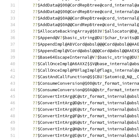
??
$AddData@$00@CordRepBtree@cord_internal@
??
$AddData@$00@CordRepBtree@cord_internal@
??
$AddData@$0A@@CordRepBtree@cord_internal
??
$AddData@$0A@@CordRepBtree@cord_internal
??
$AllocateBackingArray@$03V
?
$allocator@D@
??
$Append@V
?
$basic_string@DU
?
$char_traits@
??
$AppendImpl@ABVCord@absl@@@Cord@absl@@AA
??
$AppendImpl@VCord@absl@@@Cord@absl@@AAEX
??
$Base64EscapeInternal@V
?
$basic_string@DU
??
$CallOnceImpl@A6AXXZ$$V@base_internal@ab
??
$CallOnceImpl@P8FlagImpl@flags_internal@
??
$CastAndCallFunction@$$CBU
?
$atomic@_N@__
??
$ConsumeConversion@$00@str_format_intern
??
$ConsumeConversion@$0A@@str_format_inter
??
$ConvertIntArg@C@str_format_internal@abs
??
$ConvertIntArg@D@str_format_internal@abs
??
$ConvertIntArg@E@str_format_internal@abs
??
$ConvertIntArg@F@str_format_internal@abs
??
$ConvertIntArg@G@str_format_internal@abs
??
$ConvertIntArg@H@str_format_internal@abs
??
$ConvertIntArg@I@str_format_internal@abs