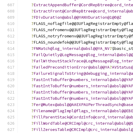
?
ExtractAppendBuffer@CordRepBtree@cord_int
?
ExtractFront@CordRepBtree@cord_internal@a
?
FDivDuration@absl@@YANVDuration@1@0@Z
?
FLAGS_noflagfile@@3UFlagRegistrarEmpty@fl
?
FLAGS_nofromenv@@3UFlagRegistrarEmpty@fla
?
FLAGS_notryfromenv@@3UFlagRegistrarEmpty@
?
FLAGS_noundefok@@3UFlagRegistrarEmpty@fla
?
FNMatch@log_internal@absl@@YA_NV
?
$basic_s
?
FailQuietly@LogMessage@log_internal@absl@
?
FailWithoutStackTrace@LogMessage@log_inte
?
FailedPreconditionError@absl@@YA
?
AVStatus
?
FailureSignalToString@debugging_internal@
?
FastIntToBuffer@numbers_internal@absl@@YA
?
FastIntToBuffer@numbers_internal@absl@@YA
?
FastIntToBuffer@numbers_internal@absl@@YA
?
FastIntToBuffer@numbers_internal@absl@@YA
?
Fer@Mutex@absl@@AAEXPAUPerThreadSynch@bas
?
Filename@FlagImpl@flags_internal@absl@@EB
?
FillParentStack@CordzInfo@cord_internal@a
?
FillWordTable@CRCImpl@crc_internal@absl@@
?
FillZeroesTable@CRCImpl@crc_internal@absl