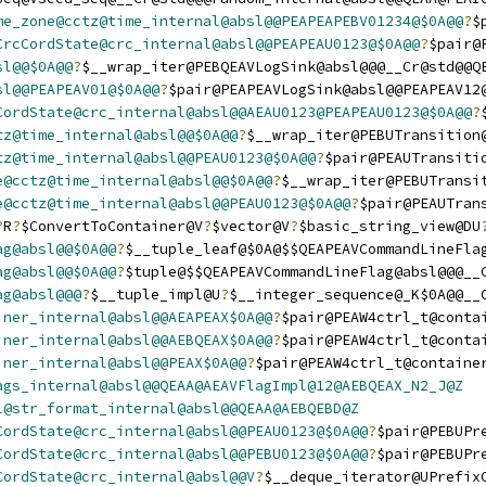
me_zone@cctz@time_internal@absl@@PEAPEAPEBV01234@$0A@@
?
$
CrcCordState@crc_internal@absl@@PEAPEAU0123@$0A@@
?
$pair@
sl@@$0A@@
?
$__wrap_iter@PEBQEAVLogSink@absl@@@__Cr@std@@Q
sl@@PEAPEAV01@$0A@@
?
$pair@PEAPEAVLogSink@absl@@PEAPEAV12
CordState@crc_internal@absl@@AEAU0123@PEAPEAU0123@$0A@@
?
tz@time_internal@absl@@$0A@@
?
$__wrap_iter@PEBUTransition
tz@time_internal@absl@@PEAU0123@$0A@@
?
$pair@PEAUTransiti
e@cctz@time_internal@absl@@$0A@@
?
$__wrap_iter@PEBUTransi
e@cctz@time_internal@absl@@PEAU0123@$0A@@
?
$pair@PEAUTran
?
R
?
$ConvertToContainer@V
?
$vector@V
?
$basic_string_view@DU
ag@absl@@$0A@@
?
$__tuple_leaf@$0A@$$QEAPEAVCommandLineFla
ag@absl@@$0A@@
?
$tuple@$$QEAPEAVCommandLineFlag@absl@@@__
ag@absl@@@
?
$__tuple_impl@U
?
$__integer_sequence@_K$0A@@__
iner_internal@absl@@AEAPEAX$0A@@
?
$pair@PEAW4ctrl_t@conta
iner_internal@absl@@AEBQEAX$0A@@
?
$pair@PEAW4ctrl_t@conta
iner_internal@absl@@PEAX$0A@@
?
$pair@PEAW4ctrl_t@containe
ags_internal@absl@@QEAA@AEAVFlagImpl@12@AEBQEAX_N2_J@Z
l@str_format_internal@absl@@QEAA@AEBQEBD@Z
CordState@crc_internal@absl@@PEAU0123@$0A@@
?
$pair@PEBUPr
CordState@crc_internal@absl@@PEBU0123@$0A@@
?
$pair@PEBUPr
CordState@crc_internal@absl@@V
?
$__deque_iterator@UPrefix