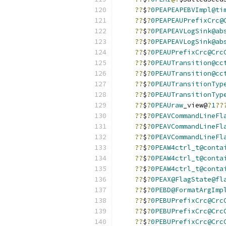
??
$
?
0PEAPEAPEBVImpl@ti
??
$
?
0PEAPEAUPrefixCrc@
??
$
?
0PEAPEAVLogSink@ab
??
$
?
0PEAPEAVLogSink@ab
??
$
?
0PEAUPrefixCrc@Crc
??
$
?
0PEAUTransition@cc
??
$
?
0PEAUTransition@cc
??
$
?
0PEAUTransitionTyp
??
$
?
0PEAUTransitionTyp
??
$
?
0PEAUraw
_view@
?
1
??
??
$
?
0PEAVCommandLineFl
??
$
?
0PEAVCommandLineFl
??
$
?
0PEAVCommandLineFl
??
$
?
0PEAW4ctrl_t@conta
??
$
?
0PEAW4ctrl_t@conta
??
$
?
0PEAW4ctrl_t@conta
??
$
?
0PEAX@FlagState@fl
??
$
?
0PEBD@FormatArgImp
??
$
?
0PEBUPrefixCrc@Crc
??
$
?
0PEBUPrefixCrc@Crc
??
$
?
0PEBUPrefixCrc@Crc