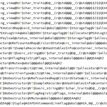
ing_view@DU
?
$char_traits@D@__Cr@std@@@__Cr@std@@$$Z$$QEA
ing_view@DU
?
$char_traits@D@__Cr@std@@@__Cr@std@@$$Z$$QEA
ing_view@DU
?
$char_traits@D@__Cr@std@@@__Cr@std@@$$Z$$QEA
ing_view@DU
?
$char_traits@D@__Cr@std@@@__Cr@std@@$$Z$$QEA
ing_view@DU
?
$char_traits@D@__Cr@std@@@__Cr@std@@$$Z$$QEA
PEAUCordRep@cord_internal@absl@@$00U
?
$StorageTag@V
?
$allo
PEAVLogSink@absl@@$00U
?
$StorageTag@V
?
$allocator@PEAVLogS
UPayload@status_internal@absl@@$00U
?
$StorageTag@V
?
$alloc
uctor@URefcountedRep@CrcCordState@crc_internal@absl@@@ab
uctor@V
?
$SampleRecorder@UHashtablezInfo@container_intern
uctor@V
?
$basic_string@DU
?
$char_traits@D@__Cr@std@@V
?
$all
uctor@VFlagRegistry@flags_internal@absl@@@absl@@QEAA@XZ
uctor@VMutex@absl@@@absl@@QEAA@XZ
e@UTransition@cctz@time_internal@absl@@V
?
$allocator@UTra
e@UTransitionType@cctz@time_internal@absl@@V
?
$allocator@
@
?
$NoDestructor@URefcountedRep@CrcCordState@crc_internal
@
?
$NoDestructor@V
?
$SampleRecorder@UHashtablezInfo@contai
@
?
$NoDestructor@V
?
$basic_string@DU
?
$char_traits@D@__Cr@s
@
?
$NoDestructor@VFlagRegistry@flags_internal@absl@@@absl
@
?
$NoDestructor@VMutex@absl@@@absl@@QEAA@XZ
@$0A@@
?
$tuple@AEAPEAVCommandLineFlag@absl@@AEA_N@__Cr@st