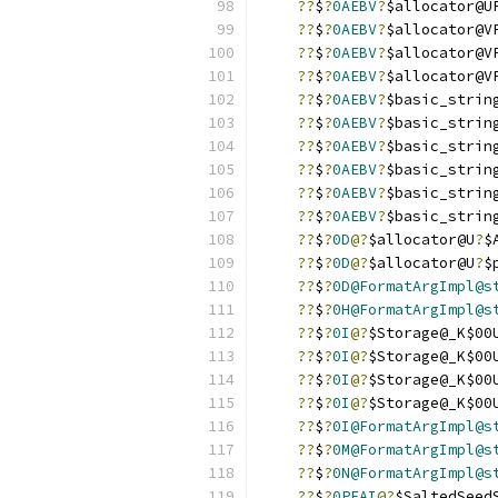
??
$
?
0AEBV
?
$allocator@U
??
$
?
0AEBV
?
$allocator@V
??
$
?
0AEBV
?
$allocator@V
??
$
?
0AEBV
?
$allocator@V
??
$
?
0AEBV
?
$basic_strin
??
$
?
0AEBV
?
$basic_strin
??
$
?
0AEBV
?
$basic_strin
??
$
?
0AEBV
?
$basic_strin
??
$
?
0AEBV
?
$basic_strin
??
$
?
0AEBV
?
$basic_strin
??
$
?
0D
@?
$allocator@U
?
$
??
$
?
0D
@?
$allocator@U
?
$
??
$
?
0D@FormatArgImpl@s
??
$
?
0H@FormatArgImpl@s
??
$
?
0I
@?
$Storage@_K$00
??
$
?
0I
@?
$Storage@_K$00
??
$
?
0I
@?
$Storage@_K$00
??
$
?
0I
@?
$Storage@_K$00
??
$
?
0I@FormatArgImpl@s
??
$
?
0M@FormatArgImpl@s
??
$
?
0N@FormatArgImpl@s
??
$
?
0PEAI
@?
$SaltedSeed