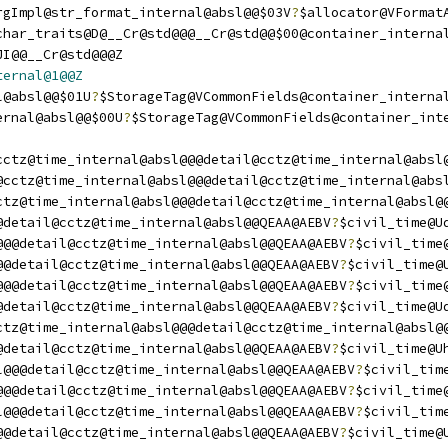
rgImpl@str_format_internal@absl@@$03V
?
$allocator@VFormat
char_traits@D@__Cr@std@@@__Cr@std@@$00@container_interna
JI@@__Cr@std@@@Z
ternal@1@@Z
l@absl@@$01U
?
$StorageTag@VCommonFields@container_interna
ernal@absl@@$00U
?
$StorageTag@VCommonFields@container_int
cctz@time_internal@absl@@@detail@cctz@time_internal@absl
@cctz@time_internal@absl@@@detail@cctz@time_internal@abs
ctz@time_internal@absl@@@detail@cctz@time_internal@absl@
@detail@cctz@time_internal@absl@@QEAA@AEBV
?
$civil_time@U
@@@detail@cctz@time_internal@absl@@QEAA@AEBV
?
$civil_time
@@detail@cctz@time_internal@absl@@QEAA@AEBV
?
$civil_time@
@@@detail@cctz@time_internal@absl@@QEAA@AEBV
?
$civil_time
@detail@cctz@time_internal@absl@@QEAA@AEBV
?
$civil_time@U
ctz@time_internal@absl@@@detail@cctz@time_internal@absl@
@detail@cctz@time_internal@absl@@QEAA@AEBV
?
$civil_time@U
l@@@detail@cctz@time_internal@absl@@QEAA@AEBV
?
$civil_tim
@@@detail@cctz@time_internal@absl@@QEAA@AEBV
?
$civil_time
l@@@detail@cctz@time_internal@absl@@QEAA@AEBV
?
$civil_tim
@@detail@cctz@time_internal@absl@@QEAA@AEBV
?
$civil_time@