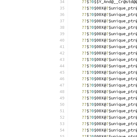
??
$
?
0
$$Y_And@__Cr@std@
??
$
?
0
$00X@
?
$unique_ptr
??
$
?
0
$00X@
?
$unique_ptr
??
$
?
0
$00X@
?
$unique_ptr
??
$
?
0
$00X@
?
$unique_ptr
??
$
?
0
$00X@
?
$unique_ptr
??
$
?
0
$00X@
?
$unique_ptr
??
$
?
0
$00X@
?
$unique_ptr
??
$
?
0
$00X@
?
$unique_ptr
??
$
?
0
$00X@
?
$unique_ptr
??
$
?
0
$00X@
?
$unique_ptr
??
$
?
0
$00X@
?
$unique_ptr
??
$
?
0
$00X@
?
$unique_ptr
??
$
?
0
$00X@
?
$unique_ptr
??
$
?
0
$00X@
?
$unique_ptr
??
$
?
0
$00X@
?
$unique_ptr
??
$
?
0
$00X@
?
$unique_ptr
??
$
?
0
$00X@
?
$unique_ptr
??
$
?
0
$00X@
?
$unique_ptr
??
$
?
0
$00X@
?
$unique_ptr
??
$
?
0
$00X@
?
$unique_ptr
??
$
?
0
$00X@
?
$unique_ptr