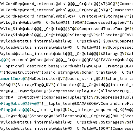
EAUCordRep@cord_internal@absl@@@__Cr@std@@$$T$00@
?
$Compr
EAUCordRep@cord_internal@absl@@@__Cr@std@@$$T@
?
$Compress
EAUCordRep@cord_internal@absl@@@__Cr@std@@@
?
$Storage@V
?
$
EAVLogSink@absl@@@__Cr@std@@$$T$00@
?
$CompressedTuple@V
?
$
EAVLogSink@absl@@@__Cr@std@@$$T@
?
$CompressedTupleImpl@V
?
EAVLogSink@absl@@@__Cr@std@@@
?
$Storage@V
?
$allocator@PEAV
Payload@status_internal@absl@@@__Cr@std@@$$T$00@
?
$Compre
Payload@status_internal@absl@@@__Cr@std@@$$T@
?
$Compresse
Payload@status_internal@absl@@@__Cr@std@@@
?
$Storage@V
?
$a
A@@
?
$optional@VCord@absl@@@__Cr@std@@QEAA@AEAVCord@absl@
$__optional_destruct_base@VCord@absl@@$0A@@__Cr@std@@QEA
@
?
$NoDestructor@V
?
$basic_string@DU
?
$char_traits@D@__Cr@s
cementImpl@
?
$NoDestructor@V
?
$basic_string@DU
?
$char_trait
K$0A@U
?
$StorageTag@_KV
?
$allocator@D@__Cr@std@@@internal_
tor@D@__Cr@std@@$00@
?
$CompressedTuple@_KV
?
$allocator@D@_
tor@D@__Cr@std@@@
?
$CompressedTupleImpl@V
?
$CompressedTupl
eFlag@absl@@$0A@@
?
$__tuple_leaf@$0A@AEBQEAVCommandLineFl
eFlag@absl@@@
?
$__tuple_impl@U
?
$__integer_sequence@_K$0A@
@__Cr@std@@@
?
$Storage@V
?
$allocator@D@__Cr@std@@$00U
?
$Sto
Payload@status_internal@absl@@@__Cr@std@@@
?
$Storage@V
?
$a
Payload@status_internal@absl@@@__Cr@std@@I$00@
?
$Compress