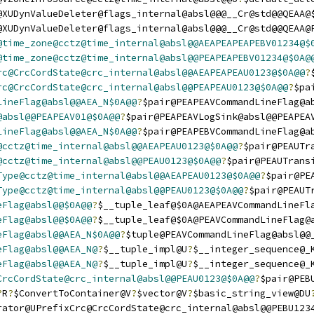
@XUDynValueDeleter@flags_internal@absl@@@__Cr@std@@QEAA@
@XUDynValueDeleter@flags_internal@absl@@@__Cr@std@@QEAA@
@time_zone@cctz@time_internal@absl@@AEAPEAPEAPEBV01234@$
@time_zone@cctz@time_internal@absl@@PEAPEAPEBV01234@$0A@
rc@CrcCordState@crc_internal@absl@@AEAPEAPEAU0123@$0A@@
?
rc@CrcCordState@crc_internal@absl@@PEAPEAU0123@$0A@@
?
$pa
LineFlag@absl@@AEA_N$0A@@
?
$pair@PEAPEAVCommandLineFlag@a
@absl@@PEAPEAV01@$0A@@
?
$pair@PEAPEAVLogSink@absl@@PEAPEA
LineFlag@absl@@AEA_N$0A@@
?
$pair@PEAPEBVCommandLineFlag@a
@cctz@time_internal@absl@@AEAPEAU0123@$0A@@
?
$pair@PEAUTr
@cctz@time_internal@absl@@PEAU0123@$0A@@
?
$pair@PEAUTrans
Type@cctz@time_internal@absl@@AEAPEAU0123@$0A@@
?
$pair@PE
Type@cctz@time_internal@absl@@PEAU0123@$0A@@
?
$pair@PEAUT
eFlag@absl@@$0A@@
?
$__tuple_leaf@$0A@AEAPEAVCommandLineFl
eFlag@absl@@$0A@@
?
$__tuple_leaf@$0A@PEAVCommandLineFlag@
eFlag@absl@@AEA_N$0A@@
?
$tuple@PEAVCommandLineFlag@absl@@
eFlag@absl@@AEA_N@
?
$__tuple_impl@U
?
$__integer_sequence@_
eFlag@absl@@AEA_N@
?
$__tuple_impl@U
?
$__integer_sequence@_
CrcCordState@crc_internal@absl@@PEAU0123@$0A@@
?
$pair@PEB
?
R
?
$ConvertToContainer@V
?
$vector@V
?
$basic_string_view@DU
rator@UPrefixCrc@CrcCordState@crc_internal@absl@@PEBU123