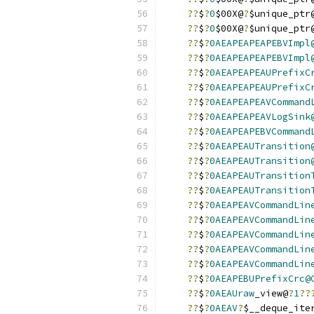
??
$
?
0
$00X@
?
$unique_ptr
??
$
?
0
$00X@
?
$unique_ptr
??
$
?
0AEAPEAPEAPEBVImpl
??
$
?
0AEAPEAPEAPEBVImpl
??
$
?
0AEAPEAPEAUPrefixC
??
$
?
0AEAPEAPEAUPrefixC
??
$
?
0AEAPEAPEAVCommand
??
$
?
0AEAPEAPEAVLogSink
??
$
?
0AEAPEAPEBVCommand
??
$
?
0AEAPEAUTransition
??
$
?
0AEAPEAUTransition
??
$
?
0AEAPEAUTransition
??
$
?
0AEAPEAUTransition
??
$
?
0AEAPEAVCommandLin
??
$
?
0AEAPEAVCommandLin
??
$
?
0AEAPEAVCommandLin
??
$
?
0AEAPEAVCommandLin
??
$
?
0AEAPEAVCommandLin
??
$
?
0AEAPEBUPrefixCrc@
??
$
?
0AEAUraw
_view@
?
1
??
??
$
?
0AEAV
?
$__deque_ite