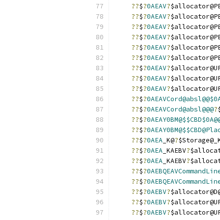
??
$
?
0AEAV
?
$allocator@P
??
$
?
0AEAV
?
$allocator@P
??
$
?
0AEAV
?
$allocator@P
??
$
?
0AEAV
?
$allocator@P
??
$
?
0AEAV
?
$allocator@P
??
$
?
0AEAV
?
$allocator@P
??
$
?
0AEAV
?
$allocator@U
??
$
?
0AEAV
?
$allocator@U
??
$
?
0AEAV
?
$allocator@U
??
$
?
0AEAVCord@absl@@$0
??
$
?
0AEAVCord@absl@@@
?
??
$
?
0AEAY0BM@$$CBD$0A@
??
$
?
0AEAY0BM@$$CBD@Pla
??
$
?
0AEA
_K@
?
$Storage@_
??
$
?
0AEA
_KAEBV
?
$alloca
??
$
?
0AEA
_KAEBV
?
$alloca
??
$
?
0AEBQEAVCommandLin
??
$
?
0AEBQEAVCommandLin
??
$
?
0AEBV
?
$allocator@D
??
$
?
0AEBV
?
$allocator@U
??
$
?
0AEBV
?
$allocator@U