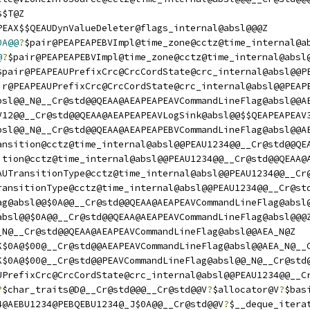
$$T@Z
PEAX$$QEAUDynValueDeleter@flags_internal@absl@@@Z
0A@@
?
$pair@PEAPEAPEBVImpl@time_zone@cctz@time_internal@a
@
?
$pair@PEAPEAPEBVImpl@time_zone@cctz@time_internal@absl
$pair@PEAPEAUPrefixCrc@CrcCordState@crc_internal@absl@@P
ir@PEAPEAUPrefixCrc@CrcCordState@crc_internal@absl@@PEAP
bsl@@_N@__Cr@std@@QEAA@AEAPEAPEAVCommandLineFlag@absl@@A
V12@@__Cr@std@@QEAA@AEAPEAPEAVLogSink@absl@@$$QEAPEAPEAV
bsl@@_N@__Cr@std@@QEAA@AEAPEAPEBVCommandLineFlag@absl@@A
ansition@cctz@time_internal@absl@@PEAU1234@@__Cr@std@@QE
ition@cctz@time_internal@absl@@PEAU1234@@__Cr@std@@QEAA@
AUTransitionType@cctz@time_internal@absl@@PEAU1234@@__Cr
ransitionType@cctz@time_internal@absl@@PEAU1234@@__Cr@st
ag@absl@@$0A@@__Cr@std@@QEAA@AEAPEAVCommandLineFlag@absl
absl@@$0A@@__Cr@std@@QEAA@AEAPEAVCommandLineFlag@absl@@@
_N@__Cr@std@@QEAA@AEAPEAVCommandLineFlag@absl@@AEA_N@Z
K$0A@$00@__Cr@std@@AEAPEAVCommandLineFlag@absl@@AEA_N@__
K$0A@$00@__Cr@std@@PEAVCommandLineFlag@absl@@_N@__Cr@std
UPrefixCrc@CrcCordState@crc_internal@absl@@PEAU1234@@__C
?
$char_traits@D@__Cr@std@@@__Cr@std@@V
?
$allocator@V
?
$bas
4@AEBU1234@PEBQEBU1234@_J$0A@@__Cr@std@@V
?
$__deque_itera