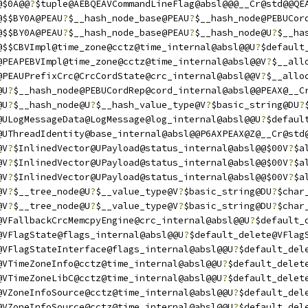
@$0A@@
?
$tuple@AEBQEAVCommandLineFlag@absl@@@__Cr@std@@QE
@$$BY0A@PEAU
?
$__hash_node_base@PEAU
?
$__hash_node@PEBUCor
@$$BY0A@PEAU
?
$__hash_node_base@PEAU
?
$__hash_node@U
?
$__ha
@$$CBVImpl@time_zone@cctz@time_internal@absl@@U
?
$default
@PEAPEBVImpl@time_zone@cctz@time_internal@absl@@V
?
$__all
@PEAUPrefixCrc@CrcCordState@crc_internal@absl@@V
?
$__allo
@U
?
$__hash_node@PEBUCordRep@cord_internal@absl@@PEAX@__C
@U
?
$__hash_node@U
?
$__hash_value_type@V
?
$basic_string@DU
?
@ULogMessageData@LogMessage@log_internal@absl@@U
?
$defaul
@UThreadIdentity@base_internal@absl@@P6AXPEAX@Z@__Cr@std
@V
?
$InlinedVector@UPayload@status_internal@absl@@$00V
?
$a
@V
?
$InlinedVector@UPayload@status_internal@absl@@$00V
?
$a
@V
?
$InlinedVector@UPayload@status_internal@absl@@$00V
?
$a
@V
?
$__tree_node@U
?
$__value_type@V
?
$basic_string@DU
?
$char
@V
?
$__tree_node@U
?
$__value_type@V
?
$basic_string@DU
?
$char
@VFallbackCrcMemcpyEngine@crc_internal@absl@@U
?
$default_
@VFlagState@flags_internal@absl@@U
?
$default_delete@VFlag
@VFlagStateInterface@flags_internal@absl@@U
?
$default_del
@VTimeZoneInfo@cctz@time_internal@absl@@U
?
$default_delet
@VTimeZoneLibC@cctz@time_internal@absl@@U
?
$default_delet
@VZoneInfoSource@cctz@time_internal@absl@@U
?
$default_del
@VZoneInfoSource@cctz@time_internal@absl@@U
?
$default_del