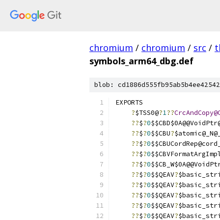
chromium
/
chromium
/
src
/
t
symbols_arm64_dbg.def
blob: cd1886d555fb95ab5b4ee42542
EXPORTS
?
$TSS0@
?
1
??
CrcAndCopy@
??
$
?
0
$$CBD$0A@@VoidPtr
??
$
?
0
$$CBU
?
$atomic@_N@
??
$
?
0
$$CBUCordRep@cord
??
$
?
0
$$CBVFormatArgImp
??
$
?
0
$$CB_W$0A@@VoidPt
??
$
?
0
$$QEAV
?
$basic_str
??
$
?
0
$$QEAV
?
$basic_str
??
$
?
0
$$QEAV
?
$basic_str
??
$
?
0
$$QEAV
?
$basic_str
??
$
?
0
$$QEAV
?
$basic_str