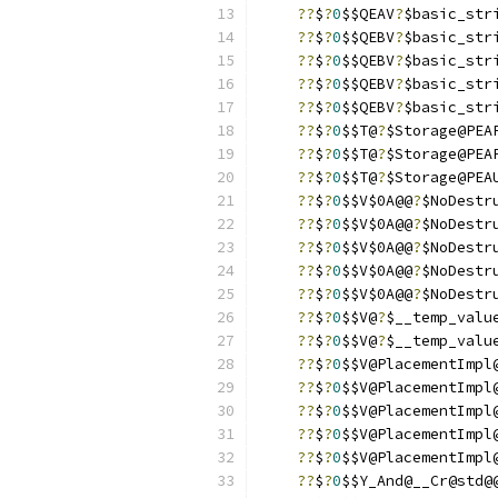
??
$
?
0
$$QEAV
?
$basic_str
??
$
?
0
$$QEBV
?
$basic_str
??
$
?
0
$$QEBV
?
$basic_str
??
$
?
0
$$QEBV
?
$basic_str
??
$
?
0
$$QEBV
?
$basic_str
??
$
?
0
$$T@
?
$Storage@PEA
??
$
?
0
$$T@
?
$Storage@PEA
??
$
?
0
$$T@
?
$Storage@PEA
??
$
?
0
$$V$0A@@
?
$NoDestr
??
$
?
0
$$V$0A@@
?
$NoDestr
??
$
?
0
$$V$0A@@
?
$NoDestr
??
$
?
0
$$V$0A@@
?
$NoDestr
??
$
?
0
$$V$0A@@
?
$NoDestr
??
$
?
0
$$V@
?
$__temp_valu
??
$
?
0
$$V@
?
$__temp_valu
??
$
?
0
$$V@PlacementImpl
??
$
?
0
$$V@PlacementImpl
??
$
?
0
$$V@PlacementImpl
??
$
?
0
$$V@PlacementImpl
??
$
?
0
$$V@PlacementImpl
??
$
?
0
$$Y_And@__Cr@std@