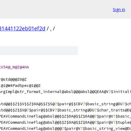
Sign in
81441122eb01ef2d
/
.
/
KV54@_N@Z@4HA
r@std@@@Z0@Z
l@1@W4PadSpec@1@@Z
ArgImpl@str_format_internal@absl@@@absl@@QEAA@V
?
$initial
std@@$$Z$$V$$Z$0A@$$Z$S@
?
$pair@$$CBV
?
$basic_string@DU
?
$c
std@@$$Z$$V@
?
$pair@$$CBV
?
$basic_string@DU
?
$char_traits@D
PEAVCommandLineFlag@absl@@$$Z$0A@$$Z$0A@@
?
$pair@V
?
$basic
PEAVCommandLineFlag@absl@@$$Z$0A@$$Z$0A@@
?
$pair@V
?
$tuple
PEAVCommandLineFlag@absl@@@
?
$pair@V
?
$basic_string_view@D