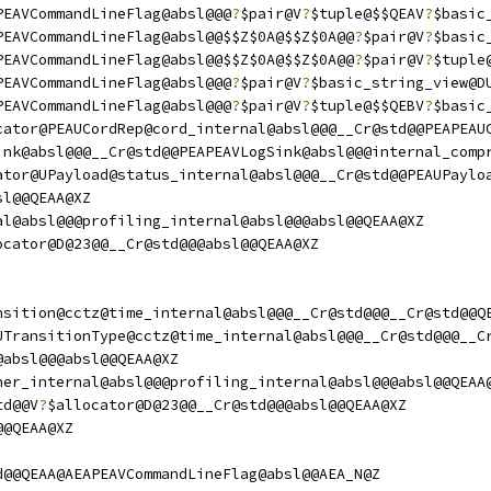
PEAVCommandLineFlag@absl@@@
?
$pair@V
?
$tuple@$$QEAV
?
$basic
PEAVCommandLineFlag@absl@@$$Z$0A@$$Z$0A@@
?
$pair@V
?
$basic
PEAVCommandLineFlag@absl@@$$Z$0A@$$Z$0A@@
?
$pair@V
?
$tuple
PEAVCommandLineFlag@absl@@@
?
$pair@V
?
$basic_string_view@D
PEAVCommandLineFlag@absl@@@
?
$pair@V
?
$tuple@$$QEBV
?
$basic
cator@PEAUCordRep@cord_internal@absl@@@__Cr@std@@PEAPEAU
ink@absl@@@__Cr@std@@PEAPEAVLogSink@absl@@@internal_comp
ator@UPayload@status_internal@absl@@@__Cr@std@@PEAUPaylo
sl@@QEAA@XZ
al@absl@@@profiling_internal@absl@@@absl@@QEAA@XZ
ocator@D@23@@__Cr@std@@@absl@@QEAA@XZ
nsition@cctz@time_internal@absl@@@__Cr@std@@@__Cr@std@@Q
UTransitionType@cctz@time_internal@absl@@@__Cr@std@@@__C
@absl@@@absl@@QEAA@XZ
ner_internal@absl@@@profiling_internal@absl@@@absl@@QEAA
td@@V
?
$allocator@D@23@@__Cr@std@@@absl@@QEAA@XZ
@@QEAA@XZ
d@@QEAA@AEAPEAVCommandLineFlag@absl@@AEA_N@Z