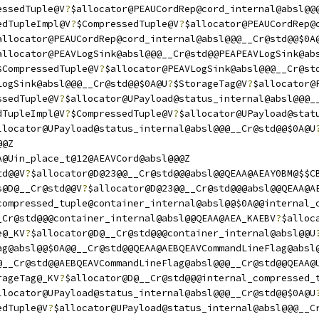
essedTuple@V
?
$allocator@PEAUCordRep@cord_internal@absl@@
edTupleImpl@V
?
$CompressedTuple@V
?
$allocator@PEAUCordRep@
allocator@PEAUCordRep@cord_internal@absl@@@__Cr@std@@$0A
allocator@PEAVLogSink@absl@@@__Cr@std@@PEAPEAVLogSink@ab
$CompressedTuple@V
?
$allocator@PEAVLogSink@absl@@@__Cr@st
LogSink@absl@@@__Cr@std@@$0A@U
?
$StorageTag@V
?
$allocator@
ssedTuple@V
?
$allocator@UPayload@status_internal@absl@@@_
dTupleImpl@V
?
$CompressedTuple@V
?
$allocator@UPayload@stat
llocator@UPayload@status_internal@absl@@@__Cr@std@@$0A@U
@@Z
A@Uin_place_t@12@AEAVCord@absl@@@Z
td@@V
?
$allocator@D@23@@__Cr@std@@@absl@@QEAA@AEAY0BM@$$C
s@D@__Cr@std@@V
?
$allocator@D@23@@__Cr@std@@@absl@@QEAA@A
compressed_tuple@container_internal@absl@@$0A@@internal_
_Cr@std@@@container_internal@absl@@QEAA@AEA_KAEBV
?
$alloc
e@_KV
?
$allocator@D@__Cr@std@@@container_internal@absl@@U
ag@absl@@$0A@@__Cr@std@@QEAA@AEBQEAVCommandLineFlag@absl
@__Cr@std@@AEBQEAVCommandLineFlag@absl@@@__Cr@std@@QEAA@
rageTag@_KV
?
$allocator@D@__Cr@std@@@internal_compressed_
llocator@UPayload@status_internal@absl@@@__Cr@std@@$0A@U
edTuple@V
?
$allocator@UPayload@status_internal@absl@@@__C