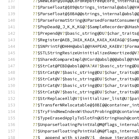
??
$NewLeaf@$0A@@CordRepBtree@cord_internal
??
$ParseFloat@$09@strings_internal@absl@@Y
??
$ParseFloat@$0BA@@strings_internal@absl@
??
$ParseFormatString@UParsedFormatConsumer
??
$PopDead@_J_K_K_KG@
?
$SampleRecorder@UHas
??
$Prepend@V
?
$basic_string@DU
?
$char_traits
??
$Register@AEB_JAEA_KAEA_KAEA_KAEAG@
?
$Sam
??
$SNPrintF@DHHH@absl@@YAHPEAD_KAEBV
?
$Form
??
$STLStringResizeUninitializedAmortized@V
??
$SharedCompareImpl@VCord@absl@@@absl@@YA
??
$StrCat@PEBD@absl@@YA
?
AV
?
$basic_string@D
??
$StrCat@V
?
$basic_string@DU
?
$char_traits@
??
$StrCat@V
?
$basic_string@DU
?
$char_traits@
??
$StrCat@V
?
$basic_string@DU
?
$char_traits@
??
$StrCat@V
?
$basic_string@DU
?
$char_traits@
??
$StrReplaceAll@V
?
$initializer_list@U
?
$pa
??
$TransferNRelocatable@$0BI@@container_in
??
$TryFindNewIndexWithoutProbing@X@contain
??
$TypeErasedApplyToSlotFn@UStringHash@con
??
$UnparseFloatingPointVal@M@flags_interna
??
$UnparseFloatingPointVal@N@flags_interna
??
$__append_with_size@V
?
$__deque_iterator@