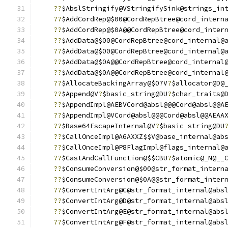
??
$AbslStringify@VStringifySink@strings_in
??
$AddCordRep@$00@CordRepBtree@cord_intern
??
$AddCordRep@$0A@@CordRepBtree@cord_inter
??
$AddData@$00@CordRepBtree@cord_internal@
??
$AddData@$00@CordRepBtree@cord_internal@
??
$AddData@$0A@@CordRepBtree@cord_internal
??
$AddData@$0A@@CordRepBtree@cord_internal
??
$AllocateBackingArray@$07V
?
$allocator@D@
??
$Append@V
?
$basic_string@DU
?
$char_traits@
??
$AppendImpl@AEBVCord@absl@@@Cord@absl@@A
??
$AppendImpl@VCord@absl@@@Cord@absl@@AEAA
??
$Base64EscapeInternal@V
?
$basic_string@DU
??
$CallOnceImpl@A6AXXZ$$V@base_internal@ab
??
$CallOnceImpl@P8FlagImpl@flags_internal@
??
$CastAndCallFunction@$$CBU
?
$atomic@_N@__
??
$ConsumeConversion@$00@str_format_intern
??
$ConsumeConversion@$0A@@str_format_inter
??
$ConvertIntArg@C@str_format_internal@abs
??
$ConvertIntArg@D@str_format_internal@abs
??
$ConvertIntArg@E@str_format_internal@abs
??
$ConvertIntArg@F@str_format_internal@abs