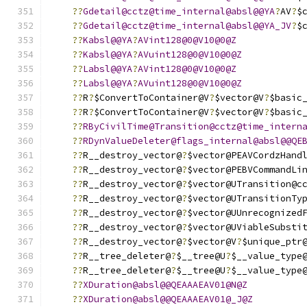
??
Gdetail@cctz@time_internal@absl@@YA
?
AV
?
$
??
Gdetail@cctz@time_internal@absl@@YA_JV
?
$
??
Kabsl@@YA
?
AVint128@0@V10@0@Z
??
Kabsl@@YA
?
AVuint128@0@V10@0@Z
??
Labsl@@YA
?
AVint128@0@V10@0@Z
??
Labsl@@YA
?
AVuint128@0@V10@0@Z
??
R
?
$ConvertToContainer@V
?
$vector@V
?
$basic
??
R
?
$ConvertToContainer@V
?
$vector@V
?
$basic
??
RByCivilTime@Transition@cctz@time_intern
??
RDynValueDeleter@flags_internal@absl@@QE
??
R__destroy_vector@
?
$vector@PEAVCordzHand
??
R__destroy_vector@
?
$vector@PEBVCommandLi
??
R__destroy_vector@
?
$vector@UTransition@c
??
R__destroy_vector@
?
$vector@UTransitionTy
??
R__destroy_vector@
?
$vector@UUnrecognized
??
R__destroy_vector@
?
$vector@UViableSubsti
??
R__destroy_vector@
?
$vector@V
?
$unique_ptr
??
R__tree_deleter@
?
$__tree@U
?
$__value_type
??
R__tree_deleter@
?
$__tree@U
?
$__value_type
??
XDuration@absl@@QEAAAEAV01@N@Z
??
XDuration@absl@@QEAAAEAV01@_J@Z