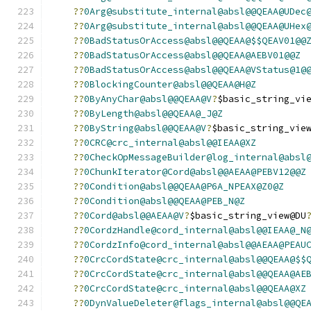
??
0Arg@substitute_internal@absl@@QEAA@UDec
??
0Arg@substitute_internal@absl@@QEAA@UHex
??
0BadStatusOrAccess@absl@@QEAA@$$QEAV01@@
??
0BadStatusOrAccess@absl@@QEAA@AEBV01@@Z
??
0BadStatusOrAccess@absl@@QEAA@VStatus@1@
??
0BlockingCounter@absl@@QEAA@H@Z
??
0ByAnyChar@absl@@QEAA@V
?
$basic_string_vi
??
0ByLength@absl@@QEAA@_J@Z
??
0ByString@absl@@QEAA@V
?
$basic_string_vie
??
0CRC@crc_internal@absl@@IEAA@XZ
??
0CheckOpMessageBuilder@log_internal@absl
??
0ChunkIterator@Cord@absl@@AEAA@PEBV12@@Z
??
0Condition@absl@@QEAA@P6A_NPEAX@Z0@Z
??
0Condition@absl@@QEAA@PEB_N@Z
??
0Cord@absl@@AEAA@V
?
$basic_string_view@DU
??
0CordzHandle@cord_internal@absl@@IEAA@_N
??
0CordzInfo@cord_internal@absl@@AEAA@PEAU
??
0CrcCordState@crc_internal@absl@@QEAA@$$
??
0CrcCordState@crc_internal@absl@@QEAA@AE
??
0CrcCordState@crc_internal@absl@@QEAA@XZ
??
0DynValueDeleter@flags_internal@absl@@QE