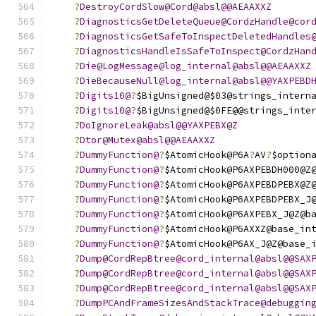
?
DestroyCordSlow@Cord@absl@@AEAAXXZ
?
DiagnosticsGetDeleteQueue@CordzHandle@cor
?
DiagnosticsGetSafeToInspectDeletedHandles
?
DiagnosticsHandleIsSafeToInspect@CordzHan
?
Die@LogMessage@log_internal@absl@@AEAAXXZ
?
DieBecauseNull@log_internal@absl@@YAXPEBD
?
Digits10@
?
$BigUnsigned@$03@strings_intern
?
Digits10@
?
$BigUnsigned@$0FE@@strings_inte
?
DoIgnoreLeak@absl@@YAXPEBX@Z
?
Dtor@Mutex@absl@@AEAAXXZ
?
DummyFunction@
?
$AtomicHook@P6A
?
AV
?
$option
?
DummyFunction@
?
$AtomicHook@P6AXPEBDH000@Z
?
DummyFunction@
?
$AtomicHook@P6AXPEBDPEBX@Z
?
DummyFunction@
?
$AtomicHook@P6AXPEBDPEBX_J
?
DummyFunction@
?
$AtomicHook@P6AXPEBX_J@Z@b
?
DummyFunction@
?
$AtomicHook@P6AXXZ@base_in
?
DummyFunction@
?
$AtomicHook@P6AX_J@Z@base_
?
Dump@CordRepBtree@cord_internal@absl@@SAX
?
Dump@CordRepBtree@cord_internal@absl@@SAX
?
Dump@CordRepBtree@cord_internal@absl@@SAX
?
DumpPCAndFrameSizesAndStackTrace@debuggin