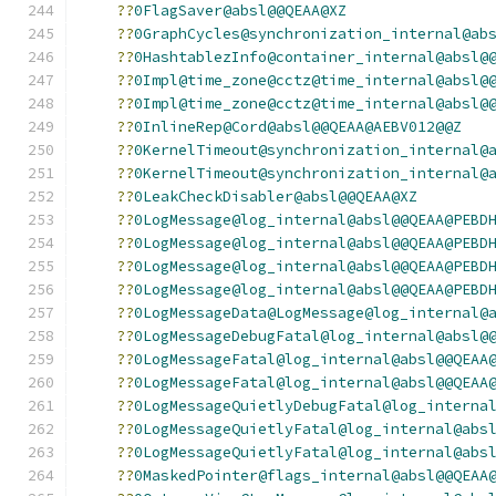
??
0FlagSaver@absl@@QEAA@XZ
??
0GraphCycles@synchronization_internal@ab
??
0HashtablezInfo@container_internal@absl@
??
0Impl@time_zone@cctz@time_internal@absl@
??
0Impl@time_zone@cctz@time_internal@absl@
??
0InlineRep@Cord@absl@@QEAA@AEBV012@@Z
??
0KernelTimeout@synchronization_internal@
??
0KernelTimeout@synchronization_internal@
??
0LeakCheckDisabler@absl@@QEAA@XZ
??
0LogMessage@log_internal@absl@@QEAA@PEBD
??
0LogMessage@log_internal@absl@@QEAA@PEBD
??
0LogMessage@log_internal@absl@@QEAA@PEBD
??
0LogMessage@log_internal@absl@@QEAA@PEBD
??
0LogMessageData@LogMessage@log_internal@
??
0LogMessageDebugFatal@log_internal@absl@
??
0LogMessageFatal@log_internal@absl@@QEAA
??
0LogMessageFatal@log_internal@absl@@QEAA
??
0LogMessageQuietlyDebugFatal@log_interna
??
0LogMessageQuietlyFatal@log_internal@abs
??
0LogMessageQuietlyFatal@log_internal@abs
??
0MaskedPointer@flags_internal@absl@@QEAA