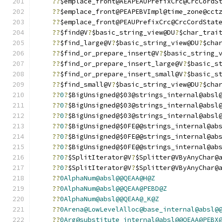
??
$emplace_front@AEAPEAUPrefixCrc@CrcCordS
??
$emplace_front@PEAPEBVImpl@time_zone@cct
??
$emplace_front@PEAUPrefixCrc@CrcCordStat
??
$find@V
?
$basic_string_view@DU
?
$char_trai
??
$find_large@V
?
$basic_string_view@DU
?
$cha
??
$find_or_prepare_insert@V
?
$basic_string_
??
$find_or_prepare_insert_large@V
?
$basic_s
??
$find_or_prepare_insert_small@V
?
$basic_s
??
$find_small@V
?
$basic_string_view@DU
?
$cha
??
0
?
$BigUnsigned@$03@strings_internal@absl
??
0
?
$BigUnsigned@$03@strings_internal@absl
??
0
?
$BigUnsigned@$03@strings_internal@absl
??
0
?
$BigUnsigned@$0FE@@strings_internal@ab
??
0
?
$BigUnsigned@$0FE@@strings_internal@ab
??
0
?
$BigUnsigned@$0FE@@strings_internal@ab
??
0
?
$SplitIterator@V
?
$Splitter@VByAnyChar@
??
0
?
$SplitIterator@V
?
$Splitter@VByAnyChar@
??
0AlphaNum@absl@@QEAA@H@Z
??
0AlphaNum@absl@@QEAA@PEBD@Z
??
0AlphaNum@absl@@QEAA@_K@Z
??
0Arena@LowLevelAlloc@base_internal@absl@
??
0Arg@substitute_internal@absl@@QEAA@PEBX