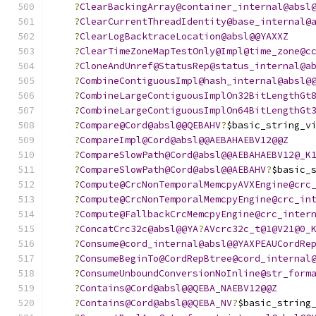
?
ClearBackingArray@container_internal@absl
?
ClearCurrentThreadIdentity@base_internal@
?
ClearLogBacktraceLocation@absl@@YAXXZ
?
ClearTimeZoneMapTestOnly@Impl@time_zone@c
?
CloneAndUnref@StatusRep@status_internal@a
?
CombineContiguousImpl@hash_internal@absl@
?
CombineLargeContiguousImplOn32BitLengthGt
?
CombineLargeContiguousImplOn64BitLengthGt
?
Compare@Cord@absl@@QEBAHV
?
$basic_string_v
?
CompareImpl@Cord@absl@@AEBAHAEBV12@@Z
?
CompareSlowPath@Cord@absl@@AEBAHAEBV12@_K
?
CompareSlowPath@Cord@absl@@AEBAHV
?
$basic_
?
Compute@CrcNonTemporalMemcpyAVXEngine@crc
?
Compute@CrcNonTemporalMemcpyEngine@crc_in
?
Compute@FallbackCrcMemcpyEngine@crc_inter
?
ConcatCrc32c@absl@@YA
?
AVcrc32c_t@1@V21@0_
?
Consume@cord_internal@absl@@YAXPEAUCordRe
?
ConsumeBeginTo@CordRepBtree@cord_internal
?
ConsumeUnboundConversionNoInline@str_form
?
Contains@Cord@absl@@QEBA_NAEBV12@@Z
?
Contains@Cord@absl@@QEBA_NV
?
$basic_string