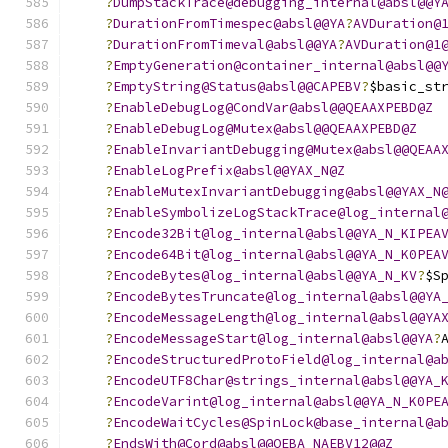
?
DumpStackTrace@debugging_internal@absl@@Y
?
DurationFromTimespec@absl@@YA
?
AVDuration@
?
DurationFromTimeval@absl@@YA
?
AVDuration@1
?
EmptyGeneration@container_internal@absl@@
?
EmptyString@Status@absl@@CAPEBV
?
$basic_st
?
EnableDebugLog@CondVar@absl@@QEAAXPEBD@Z
?
EnableDebugLog@Mutex@absl@@QEAAXPEBD@Z
?
EnableInvariantDebugging@Mutex@absl@@QEAA
?
EnableLogPrefix@absl@@YAX_N@Z
?
EnableMutexInvariantDebugging@absl@@YAX_N
?
EnableSymbolizeLogStackTrace@log_internal
?
Encode32Bit@log_internal@absl@@YA_N_KIPEA
?
Encode64Bit@log_internal@absl@@YA_N_K0PEA
?
EncodeBytes@log_internal@absl@@YA_N_KV
?
$S
?
EncodeBytesTruncate@log_internal@absl@@YA
?
EncodeMessageLength@log_internal@absl@@YA
?
EncodeMessageStart@log_internal@absl@@YA
?
?
EncodeStructuredProtoField@log_internal@a
?
EncodeUTF8Char@strings_internal@absl@@YA_
?
EncodeVarint@log_internal@absl@@YA_N_K0PE
?
EncodeWaitCycles@SpinLock@base_internal@a
?
EndsWith@Cord@absl@@QEBA_NAEBV12@@Z