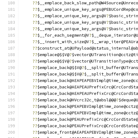
??
$__emplace_back_slow_path@W4Source@Unrec
??
$__emplace_unique_key_args@PEBUCordRep@c
??
$__emplace_unique_key_args@V
?
$basic_stri
??
$__emplace_unique_key_args@V
?
$basic_stri
??
$__emplace_unique_key_args@V
?
$basic_stri
??
$__for_each_segment@V
?
$__deque_iterator@
??
$__insert_with_size@V
?
$__wrap_iter@PEAUr
??
$construct_at@UPayload@status_internal@a
??
$emplace@$$V@
?
$vector@UTransition@cctz@t
??
$emplace@$$V@
?
$vector@UTransitionType@cc
??
$emplace_back@$$V@
?
$__split_buffer@UTran
??
$emplace_back@$$V@
?
$__split_buffer@UTran
??
$emplace_back@AEAPEAPEBVImpl@time_zone@c
??
$emplace_back@AEAPEAUPrefixCrc@CrcCordSt
??
$emplace_back@AEAPEAUPrefixCrc@CrcCordSt
??
$emplace_back@HVcrc32c_t@absl@@@
?
$deque@
??
$emplace_back@PEAPEBVImpl@time_zone@cctz
??
$emplace_back@PEAPEBVImpl@time_zone@cctz
??
$emplace_back@PEAUPrefixCrc@CrcCordState
??
$emplace_back@PEAUPrefixCrc@CrcCordState
??
$emplace_front@AEAPEAPEBVImpl@time_zone@