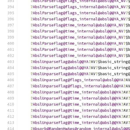
?
AbslParseFlag@flags_internal@absl@@YA_NV
?
?
AbslParseFlag@flags_internal@absl@@YA_NV
?
?
AbslParseFlag@flags_internal@absl@@YA_NV
?
?
AbslParseFlag@flags_internal@absl@@YA_NV
?
?
AbslParseFlag@time_internal@absl@@YA_NV
?
$
?
AbslParseFlag@time_internal@absl@@YA_NV
?
$
?
AbslParseFlag@time_internal@absl@@YA_NV
?
$
?
AbslParseFlag@time_internal@absl@@YA_NV
?
$
?
AbslParseFlag@time_internal@absl@@YA_NV
?
$
?
AbslParseFlag@time_internal@absl@@YA_NV
?
$
?
AbslUnparseFlag@absl@@YA
?
AV
?
$basic_string
?
AbslUnparseFlag@absl@@YA
?
AV
?
$basic_string
?
AbslUnparseFlag@absl@@YA
?
AV
?
$basic_string
?
AbslUnparseFlag@flags_internal@absl@@YA
?
A
?
AbslUnparseFlag@flags_internal@absl@@YA
?
A
?
AbslUnparseFlag@time_internal@absl@@YA
?
AV
?
AbslUnparseFlag@time_internal@absl@@YA
?
AV
?
AbslUnparseFlag@time_internal@absl@@YA
?
AV
?
AbslUnparseFlag@time_internal@absl@@YA
?
AV
?
AbslUnparseFlag@time_internal@absl@@YA
?
AV
?
AbslUnparseFlag@time_internal@absl@@YA
?
AV
?
Absorb@RandenHwAes@random_internal@absl@@