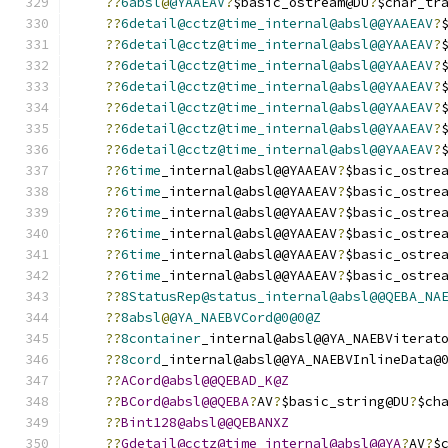
??
6absl
@
@YAAEAV
?
$basic_ostream@DU
?
$char_tr
??
6detail@cctz@time_internal@absl@@YAAEAV
?
??
6detail@cctz@time_internal@absl@@YAAEAV
?
??
6detail@cctz@time_internal@absl@@YAAEAV
?
??
6detail@cctz@time_internal@absl@@YAAEAV
?
??
6detail@cctz@time_internal@absl@@YAAEAV
?
??
6detail@cctz@time_internal@absl@@YAAEAV
?
??
6detail@cctz@time_internal@absl@@YAAEAV
?
??
6time
_internal@absl@@YAAEAV
?
$basic_ostre
??
6time
_internal@absl@@YAAEAV
?
$basic_ostre
??
6time
_internal@absl@@YAAEAV
?
$basic_ostre
??
6time
_internal@absl@@YAAEAV
?
$basic_ostre
??
6time
_internal@absl@@YAAEAV
?
$basic_ostre
??
6time
_internal@absl@@YAAEAV
?
$basic_ostre
??
8StatusRep@status_internal@absl@@QEBA_NA
??
8absl
@
@YA_NAEBVCord@0@0@Z
??
8container
_internal@absl@@YA_NAEBViterat
??
8cord
_internal@absl@@YA_NAEBVInlineData@
??
ACord@absl@@QEBAD_K@Z
??
BCord@absl@@QEBA
?
AV
?
$basic_string@DU
?
$ch
??
Bint128@absl@@QEBANXZ
??
Gdetail@cctz@time_internal@absl@@YA
?
AV
?
$