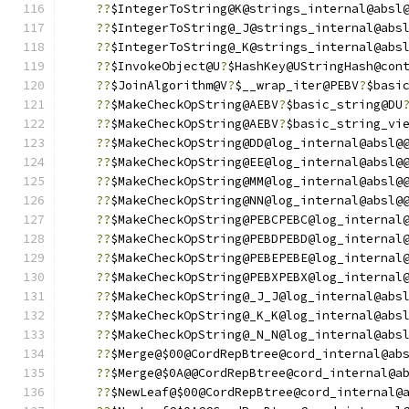
??
$IntegerToString@K@strings_internal@absl
??
$IntegerToString@_J@strings_internal@abs
??
$IntegerToString@_K@strings_internal@abs
??
$InvokeObject@U
?
$HashKey@UStringHash@con
??
$JoinAlgorithm@V
?
$__wrap_iter@PEBV
?
$basi
??
$MakeCheckOpString@AEBV
?
$basic_string@DU
??
$MakeCheckOpString@AEBV
?
$basic_string_vi
??
$MakeCheckOpString@DD@log_internal@absl@
??
$MakeCheckOpString@EE@log_internal@absl@
??
$MakeCheckOpString@MM@log_internal@absl@
??
$MakeCheckOpString@NN@log_internal@absl@
??
$MakeCheckOpString@PEBCPEBC@log_internal
??
$MakeCheckOpString@PEBDPEBD@log_internal
??
$MakeCheckOpString@PEBEPEBE@log_internal
??
$MakeCheckOpString@PEBXPEBX@log_internal
??
$MakeCheckOpString@_J_J@log_internal@abs
??
$MakeCheckOpString@_K_K@log_internal@abs
??
$MakeCheckOpString@_N_N@log_internal@abs
??
$Merge@$00@CordRepBtree@cord_internal@ab
??
$Merge@$0A@@CordRepBtree@cord_internal@a
??
$NewLeaf@$00@CordRepBtree@cord_internal@