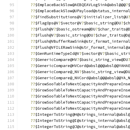
??
$EmplaceBackSlow@AEBQEAVLogSink@absl@@@
?
??
$EmplaceBackSlow@UPayload@status_interna
??
$FindSubstitutions@V
?
$initializer_list@U
??
$FlagOps@V
?
$vector@V
?
$basic_string@DU
?
$c
??
$Flush@V
?
$basic_ostream@DU
?
$char_traits@
??
$Flush@V
?
$basic_string@DU
?
$char_traits@D
??
$Flush@VBufferRawSink@str_format_interna
??
$Flush@VFILERawSink@str_format_internal@
??
$GenRuntimeTypeId@V
?
$vector@V
?
$basic_str
??
$GenericCompare@HV
?
$basic_string_view@DU
??
$GenericCompare@HVCord@absl@@@absl@@YAHA
??
$GenericCompare@_NV
?
$basic_string_view@D
??
$GenericCompare@_NVCord@absl@@@absl@@YA_
??
$GrowSooTableToNextCapacityAndPrepareIns
??
$GrowSooTableToNextCapacityAndPrepareIns
??
$GrowSooTableToNextCapacityAndPrepareIns
??
$GrowSooTableToNextCapacityAndPrepareIns
??
$GrowSooTableToNextCapacityAndPrepareIns
??
$IntegerToString@H@strings_internal@absl
??
$IntegerToString@I@strings_internal@absl
??
$IntegerToString@J@strings_internal@absl