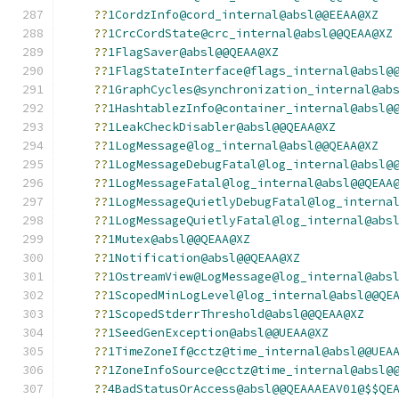
??
1CordzInfo@cord_internal@absl@@EEAA@XZ
??
1CrcCordState@crc_internal@absl@@QEAA@XZ
??
1FlagSaver@absl@@QEAA@XZ
??
1FlagStateInterface@flags_internal@absl@
??
1GraphCycles@synchronization_internal@ab
??
1HashtablezInfo@container_internal@absl@
??
1LeakCheckDisabler@absl@@QEAA@XZ
??
1LogMessage@log_internal@absl@@QEAA@XZ
??
1LogMessageDebugFatal@log_internal@absl@
??
1LogMessageFatal@log_internal@absl@@QEAA
??
1LogMessageQuietlyDebugFatal@log_interna
??
1LogMessageQuietlyFatal@log_internal@abs
??
1Mutex@absl@@QEAA@XZ
??
1Notification@absl@@QEAA@XZ
??
1OstreamView@LogMessage@log_internal@abs
??
1ScopedMinLogLevel@log_internal@absl@@QE
??
1ScopedStderrThreshold@absl@@QEAA@XZ
??
1SeedGenException@absl@@UEAA@XZ
??
1TimeZoneIf@cctz@time_internal@absl@@UEA
??
1ZoneInfoSource@cctz@time_internal@absl@
??
4BadStatusOrAccess@absl@@QEAAAEAV01@$$QE