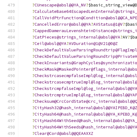
?
CUnescape@absl@@YA_NV
?
$basic_string_view@
?
CalculateBase64EscapedLenInternal@strings
?
CallVoidPtrFunction@Condition@absl@@CA_NP
?
CancelledError@absl@@YA
?
AVStatus@1@V
?
$bas
?
CappedDamerauLevenshteinDistance@strings_
?
CatPieces@strings_internal@absl@@YA
?
AV
?
$b
?
Ceil@absl@@YA
?
AVDuration@1@V21@0@Z
?
CheckDefaultValueParsingRoundtrip@FlagImp
?
CheckDefaultValueParsingRoundtrip@Private
?
CheckInvariants@GraphCycles@synchronizati
?
CheckMask@MaskedPointer@flags_internal@ab
?
CheckstrcasecmpfalseImpl@log_internal@abs
?
CheckstrcasecmptrueImpl@log_internal@absl
?
CheckstrcmpfalseImpl@log_internal@absl@@Y
?
CheckstrcmptrueImpl@log_internal@absl@@YA
?
Checksum@CrcCordState@crc_internal@absl@@
?
CityHash32@hash_internal@absl@@YAIPEBD_K@
?
CityHash64@hash_internal@absl@@YA_KPEBD_K
?
CityHash64WithSeed@hash_internal@absl@@YA
?
CityHash64WithSeeds@hash_internal@absl@@Y
?
Clear@Cord@absl@@QEAAXXZ