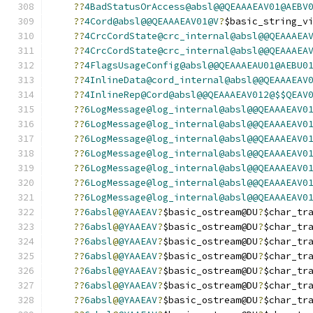
??
4BadStatusOrAccess@absl@@QEAAAEAV01@AEBV
??
4Cord@absl@@QEAAAEAV01@V
?
$basic_string_v
??
4CrcCordState@crc_internal@absl@@QEAAAEA
??
4CrcCordState@crc_internal@absl@@QEAAAEA
??
4FlagsUsageConfig@absl@@QEAAAEAU01@AEBU0
??
4InlineData@cord_internal@absl@@QEAAAEAV
??
4InlineRep@Cord@absl@@QEAAAEAV012@$$QEAV
??
6LogMessage@log_internal@absl@@QEAAAEAV0
??
6LogMessage@log_internal@absl@@QEAAAEAV0
??
6LogMessage@log_internal@absl@@QEAAAEAV0
??
6LogMessage@log_internal@absl@@QEAAAEAV0
??
6LogMessage@log_internal@absl@@QEAAAEAV0
??
6LogMessage@log_internal@absl@@QEAAAEAV0
??
6LogMessage@log_internal@absl@@QEAAAEAV0
??
6absl
@
@YAAEAV
?
$basic_ostream@DU
?
$char_tr
??
6absl
@
@YAAEAV
?
$basic_ostream@DU
?
$char_tr
??
6absl
@
@YAAEAV
?
$basic_ostream@DU
?
$char_tr
??
6absl
@
@YAAEAV
?
$basic_ostream@DU
?
$char_tr
??
6absl
@
@YAAEAV
?
$basic_ostream@DU
?
$char_tr
??
6absl
@
@YAAEAV
?
$basic_ostream@DU
?
$char_tr
??
6absl
@
@YAAEAV
?
$basic_ostream@DU
?
$char_tr