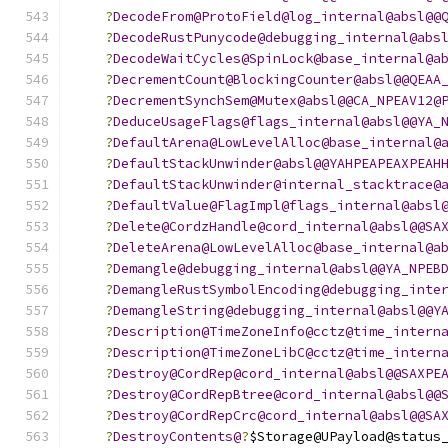
?
DecodeFrom@ProtoField@log_internal@absl@@
?
DecodeRustPunycode@debugging_internal@abs
?
DecodeWaitCycles@SpinLock@base_internal@a
?
DecrementCount@BlockingCounter@absl@@QEAA
?
DecrementSynchSem@Mutex@absl@@CA_NPEAV12@
?
DeduceUsageFlags@flags_internal@absl@@YA_
?
DefaultArena@LowLevelAlloc@base_internal@
?
DefaultStackUnwinder@absl@@YAHPEAPEAXPEAH
?
DefaultStackUnwinder@internal_stacktrace@
?
DefaultValue@FlagImpl@flags_internal@absl
?
Delete@CordzHandle@cord_internal@absl@@SA
?
DeleteArena@LowLevelAlloc@base_internal@a
?
Demangle@debugging_internal@absl@@YA_NPEB
?
DemangleRustSymbolEncoding@debugging_inte
?
DemangleString@debugging_internal@absl@@Y
?
Description@TimeZoneInfo@cctz@time_intern
?
Description@TimeZoneLibC@cctz@time_intern
?
Destroy@CordRep@cord_internal@absl@@SAXPE
?
Destroy@CordRepBtree@cord_internal@absl@@
?
Destroy@CordRepCrc@cord_internal@absl@@SA
?
DestroyContents@
?
$Storage@UPayload@status