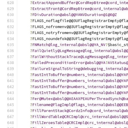
?
ExtractAppendBuffer@CordRepBtree@cord_int
?
ExtractFront@CordRepBtree@cord_internal@a
?
FDivDuration@absl@@YANVDuration@1@0@Z
?
FLAGS_noflagfile@@3UFlagRegistrarEmpty@fl
?
FLAGS_nofromenv@@3UFlagRegistrarEmpty@fla
?
FLAGS_notryfromenv@@3UFlagRegistrarEmpty@
?
FLAGS_noundefok@@3UFlagRegistrarEmpty@fla
?
FNMatch@log_internal@absl@@YA_NV
?
$basic_s
?
FailQuietly@LogMessage@log_internal@absl@
?
FailWithoutStackTrace@LogMessage@log_inte
?
FailedPreconditionError@absl@@YA
?
AVStatus
?
FailureSignalToString@debugging_internal@
?
FastIntToBuffer@numbers_internal@absl@@YA
?
FastIntToBuffer@numbers_internal@absl@@YA
?
FastIntToBuffer@numbers_internal@absl@@YA
?
FastIntToBuffer@numbers_internal@absl@@YA
?
Fer@Mutex@absl@@AEAAXPEAUPerThreadSynch@b
?
Filename@FlagImpl@flags_internal@absl@@EE
?
FillParentStack@CordzInfo@cord_internal@a
?
FillWordTable@CRCImpl@crc_internal@absl@@
?
FillZeroesTable@CRCImpl@crc_internal@absl