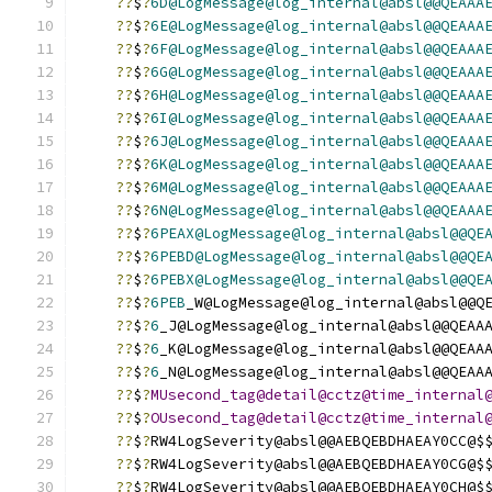
??
$
?
6D@LogMessage@log_internal@absl@@QEAAA
??
$
?
6E@LogMessage@log_internal@absl@@QEAAA
??
$
?
6F@LogMessage@log_internal@absl@@QEAAA
??
$
?
6G@LogMessage@log_internal@absl@@QEAAA
??
$
?
6H@LogMessage@log_internal@absl@@QEAAA
??
$
?
6I@LogMessage@log_internal@absl@@QEAAA
??
$
?
6J@LogMessage@log_internal@absl@@QEAAA
??
$
?
6K@LogMessage@log_internal@absl@@QEAAA
??
$
?
6M@LogMessage@log_internal@absl@@QEAAA
??
$
?
6N@LogMessage@log_internal@absl@@QEAAA
??
$
?
6PEAX@LogMessage@log_internal@absl@@QE
??
$
?
6PEBD@LogMessage@log_internal@absl@@QE
??
$
?
6PEBX@LogMessage@log_internal@absl@@QE
??
$
?
6PEB
_W@LogMessage@log_internal@absl@@Q
??
$
?
6
_J@LogMessage@log_internal@absl@@QEAA
??
$
?
6
_K@LogMessage@log_internal@absl@@QEAA
??
$
?
6
_N@LogMessage@log_internal@absl@@QEAA
??
$
?
MUsecond_tag@detail@cctz@time_internal
??
$
?
OUsecond_tag@detail@cctz@time_internal
??
$
?
RW4LogSeverity@absl@@AEBQEBDHAEAY0CC@$
??
$
?
RW4LogSeverity@absl@@AEBQEBDHAEAY0CG@$
??
$
?
RW4LogSeverity@absl@@AEBQEBDHAEAY0CH@$