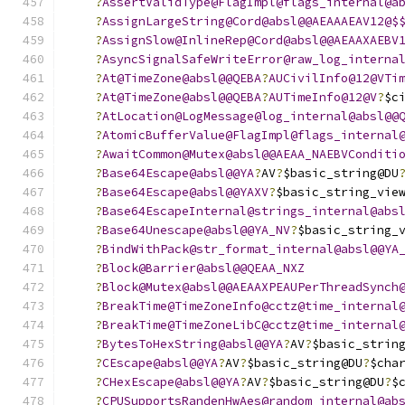
?
AssertValidType@FlagImpl@flags_internal@a
?
AssignLargeString@Cord@absl@@AEAAAEAV12@$
?
AssignSlow@InlineRep@Cord@absl@@AEAAXAEBV
?
AsyncSignalSafeWriteError@raw_log_interna
?
At@TimeZone@absl@@QEBA
?
AUCivilInfo@12@VTi
?
At@TimeZone@absl@@QEBA
?
AUTimeInfo@12@V
?
$c
?
AtLocation@LogMessage@log_internal@absl@@
?
AtomicBufferValue@FlagImpl@flags_internal
?
AwaitCommon@Mutex@absl@@AEAA_NAEBVConditi
?
Base64Escape@absl@@YA
?
AV
?
$basic_string@DU
?
Base64Escape@absl@@YAXV
?
$basic_string_vie
?
Base64EscapeInternal@strings_internal@abs
?
Base64Unescape@absl@@YA_NV
?
$basic_string_
?
BindWithPack@str_format_internal@absl@@YA
?
Block@Barrier@absl@@QEAA_NXZ
?
Block@Mutex@absl@@AEAAXPEAUPerThreadSynch
?
BreakTime@TimeZoneInfo@cctz@time_internal
?
BreakTime@TimeZoneLibC@cctz@time_internal
?
BytesToHexString@absl@@YA
?
AV
?
$basic_strin
?
CEscape@absl@@YA
?
AV
?
$basic_string@DU
?
$cha
?
CHexEscape@absl@@YA
?
AV
?
$basic_string@DU
?
$
?
CPUSupportsRandenHwAes@random_internal@ab