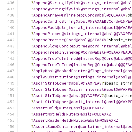
?
Append@StringifySink@strings_internal@abs
?
Append@StringifySink@strings_internal@abs
?
AppendArray@InlineRep@Cord@absl@@QEAAXV
?
$
?
AppendCordToString@absl@@YAXAEBVCord@1@PE
?
AppendPack@str_format_internal@absl@@YAAE
?
AppendPieces@strings_internal@absl@@YAXPE
?
AppendPrecise@Cord@absl@@AEAAXV
?
$basic_st
?
AppendSlow@CordRepBtree@cord_internal@abs
?
AppendTree@InlineRep@Cord@absl@@QEAAXPEAU
?
AppendTreeToInlined@InlineRep@Cord@absl@@
?
AppendTreeToTree@InlineRep@Cord@absl@@QEA
?
ApplyMask@MaskedPointer@flags_internal@ab
?
ApplySubstitutions@strings_internal@absl@
?
AsciiStrToLower@absl@@YAXPEAV
?
$basic_stri
?
AsciiStrToLower@ascii_internal@absl@@YAXP
?
AsciiStrToUpper@absl@@YAXPEAV
?
$basic_stri
?
AsciiStrToUpper@ascii_internal@absl@@YAXP
?
AssertHeld@Mutex@absl@@QEBAXXZ
?
AssertNotHeld@Mutex@absl@@QEBAXXZ
?
AssertReaderHeld@Mutex@absl@@QEBAXXZ
?
AssertSameContainer@container_internal@ab