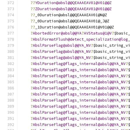
??
YDuration@absl@@QEAAAEAV01@V01@@Z
??
ZDuration@absl@@QEAAAEAV01@V01@@Z
??
_0Duration@absl@@QEAAAEAV01@N@Z
??
_0Duration@absl@@QEAAAEAV01@_J@Z
??
_1Duration@absl@@QEAAAEAV01@V01@@Z
?
AbortedError@absl@@YA
?
AVStatus@1@V
?
$basic
?
AbslFormatFlush@detect_specialization@log
?
AbslParseFlag@absl@@YA_NV
?
$basic_string_v
?
AbslParseFlag@absl@@YA_NV
?
$basic_string_v
?
AbslParseFlag@absl@@YA_NV
?
$basic_string_v
?
AbslParseFlag@flags_internal@absl@@YA_NV
?
?
AbslParseFlag@flags_internal@absl@@YA_NV
?
?
AbslParseFlag@flags_internal@absl@@YA_NV
?
?
AbslParseFlag@flags_internal@absl@@YA_NV
?
?
AbslParseFlag@flags_internal@absl@@YA_NV
?
?
AbslParseFlag@flags_internal@absl@@YA_NV
?
?
AbslParseFlag@flags_internal@absl@@YA_NV
?
?
AbslParseFlag@flags_internal@absl@@YA_NV
?
?
AbslParseFlag@flags_internal@absl@@YA_NV
?
?
AbslParseFlag@flags_internal@absl@@YA_NV
?
?
AbslParseFlag@flags_internal@absl@@YA_NV
?