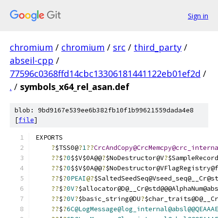
Sign in
chromium
/
chromium
/
src
/
third_party
/
abseil-cpp
/
77596c0368ffd14cbc13306181441122eb01ef2d
/
.
/
symbols_x64_rel_asan.def
blob: 9bd9167e539ee6b382fb10f1b99621559dada4e8
[
file
]
EXPORTS
?
$TSS0@
?
1
??
CrcAndCopy@CrcMemcpy@crc_intern
??
$
?
0
$$V$0A@@
?
$NoDestructor@V
?
$SampleRecor
??
$
?
0
$$V$0A@@
?
$NoDestructor@VFlagRegistry@
??
$
?
0PEAI
@?
$SaltedSeedSeq@Vseed_seq@__Cr@s
??
$
?
0V
?
$allocator@D@__Cr@std@@@AlphaNum@ab
??
$
?
0V
?
$basic_string@DU
?
$char_traits@D@__C
??
$
?
6C@LogMessage@log_internal@absl@@QEAAA