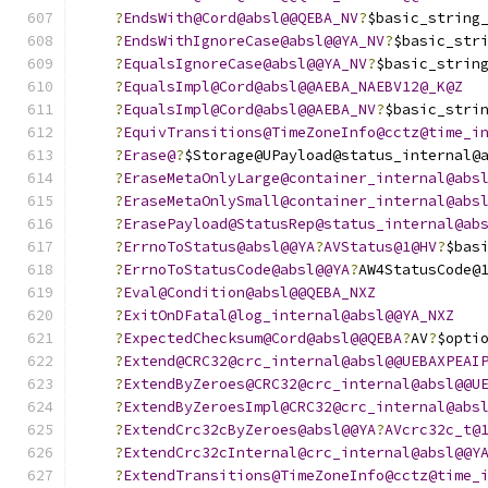
?
EndsWith@Cord@absl@@QEBA_NV
?
$basic_string
?
EndsWithIgnoreCase@absl@@YA_NV
?
$basic_str
?
EqualsIgnoreCase@absl@@YA_NV
?
$basic_strin
?
EqualsImpl@Cord@absl@@AEBA_NAEBV12@_K@Z
?
EqualsImpl@Cord@absl@@AEBA_NV
?
$basic_stri
?
EquivTransitions@TimeZoneInfo@cctz@time_i
?
Erase@
?
$Storage@UPayload@status_internal@
?
EraseMetaOnlyLarge@container_internal@abs
?
EraseMetaOnlySmall@container_internal@abs
?
ErasePayload@StatusRep@status_internal@ab
?
ErrnoToStatus@absl@@YA
?
AVStatus@1@HV
?
$bas
?
ErrnoToStatusCode@absl@@YA
?
AW4StatusCode@
?
Eval@Condition@absl@@QEBA_NXZ
?
ExitOnDFatal@log_internal@absl@@YA_NXZ
?
ExpectedChecksum@Cord@absl@@QEBA
?
AV
?
$opti
?
Extend@CRC32@crc_internal@absl@@UEBAXPEAI
?
ExtendByZeroes@CRC32@crc_internal@absl@@U
?
ExtendByZeroesImpl@CRC32@crc_internal@abs
?
ExtendCrc32cByZeroes@absl@@YA
?
AVcrc32c_t@
?
ExtendCrc32cInternal@crc_internal@absl@@Y
?
ExtendTransitions@TimeZoneInfo@cctz@time_