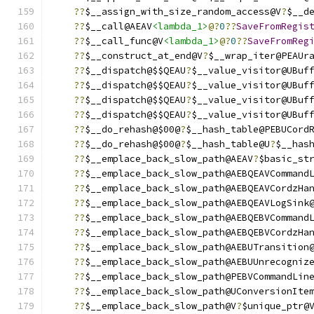
??
$__assign_with_size_random_access@V
?
$__d
??
$__call@AEAV
<lambda_1>
@?
0
??
SaveFromRegis
??
$__call_func@V
<lambda_1>
@?
0
??
SaveFromReg
??
$__construct_at_end@V
?
$__wrap_iter@PEAUr
??
$__dispatch@$$QEAU
?
$__value_visitor@UBuf
??
$__dispatch@$$QEAU
?
$__value_visitor@UBuf
??
$__dispatch@$$QEAU
?
$__value_visitor@UBuf
??
$__dispatch@$$QEAU
?
$__value_visitor@UBuf
??
$__do_rehash@$00@
?
$__hash_table@PEBUCord
??
$__do_rehash@$00@
?
$__hash_table@U
?
$__has
??
$__emplace_back_slow_path@AEAV
?
$basic_st
??
$__emplace_back_slow_path@AEBQEAVCommand
??
$__emplace_back_slow_path@AEBQEAVCordzHa
??
$__emplace_back_slow_path@AEBQEAVLogSink
??
$__emplace_back_slow_path@AEBQEBVCommand
??
$__emplace_back_slow_path@AEBQEBVCordzHa
??
$__emplace_back_slow_path@AEBUTransition
??
$__emplace_back_slow_path@AEBUUnrecogniz
??
$__emplace_back_slow_path@PEBVCommandLin
??
$__emplace_back_slow_path@UConversionIte
??
$__emplace_back_slow_path@V
?
$unique_ptr@