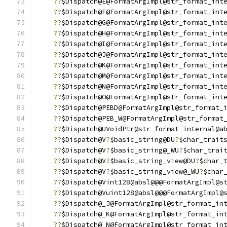
??
$Dispatch@E@FormatArgImpl@str_format_int
??
$Dispatch@F@FormatArgImpl@str_format_int
??
$Dispatch@G@FormatArgImpl@str_format_int
??
$Dispatch@H@FormatArgImpl@str_format_int
??
$Dispatch@I@FormatArgImpl@str_format_int
??
$Dispatch@J@FormatArgImpl@str_format_int
??
$Dispatch@K@FormatArgImpl@str_format_int
??
$Dispatch@M@FormatArgImpl@str_format_int
??
$Dispatch@N@FormatArgImpl@str_format_int
??
$Dispatch@O@FormatArgImpl@str_format_int
??
$Dispatch@PEBD@FormatArgImpl@str_format_
??
$Dispatch@PEB_W@FormatArgImpl@str_format
??
$Dispatch@UVoidPtr@str_format_internal@a
??
$Dispatch@V
?
$basic_string@DU
?
$char_trait
??
$Dispatch@V
?
$basic_string@_WU
?
$char_trai
??
$Dispatch@V
?
$basic_string_view@DU
?
$char_
??
$Dispatch@V
?
$basic_string_view@_WU
?
$char
??
$Dispatch@Vint128@absl@@@FormatArgImpl@s
??
$Dispatch@Vuint128@absl@@@FormatArgImpl@
??
$Dispatch@_J@FormatArgImpl@str_format_in
??
$Dispatch@_K@FormatArgImpl@str_format_in
??
$Dispatch@_N@FormatArgImpl@str_format_in