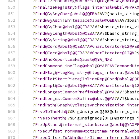
?
FinalizeEncodingAndFormat@LogMessageData@
?
FinalizeRegistry@flags_internal@absl@@YAX
?
Find@ByAnyChar@absl@@QEBA
?
AV
?
$basic_strin
?
Find@ByAsciiWhitespace@absl@@QEBA
?
AV
?
$bas
?
Find@ByChar@absl@@QEBA
?
AV
?
$basic_string_v
?
Find@ByLength@absl@@QEBA
?
AV
?
$basic_string
?
Find@ByString@absl@@QEBA
?
AV
?
$basic_string
?
Find@Cord@absl@@QEBA
?
AVCharIterator@12@AE
?
Find@Cord@absl@@QEBA
?
AVCharIterator@12@V
?
?
FindAndReportLeaks@absl@@YA_NXZ
?
FindCommandLineFlag@absl@@YAPEAVCommandLi
?
FindFlag@FlagRegistry@flags_internal@absl
?
FindFlatStartPiece@InlineRep@Cord@absl@@Q
?
FindImpl@Cord@absl@@AEBA
?
AVCharIterator@1
?
FindLongestCommonPrefix@absl@@YA
?
AV
?
$basi
?
FindLongestCommonSuffix@absl@@YA
?
AV
?
$basi
?
FindPath@GraphCycles@synchronization_inte
?
FiveToTheNth@
?
$BigUnsigned@$03@strings_in
?
FiveToTheNth@
?
$BigUnsigned@$0FE@@strings_
?
FixUpStack@internal_stacktrace@absl@@YAXP
?
FixedOffsetFromName@cctz@time_internal@ab
?
FixedOffsetToAbbr@cctz@time_internal@absl