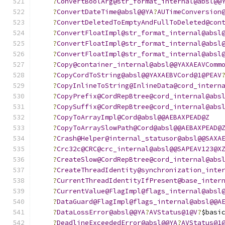
?
ConvertBoolArg@str_format_internal@absl@@
?
ConvertDateTime@absl@@YA
?
AUTimeConversion
?
ConvertDeletedToEmptyAndFullToDeleted@con
?
ConvertFloatImpl@str_format_internal@absl
?
ConvertFloatImpl@str_format_internal@absl
?
ConvertFloatImpl@str_format_internal@absl
?
Copy@container_internal@absl@@YAXAEAVComm
?
CopyCordToString@absl@@YAXAEBVCord@1@PEAV
?
CopyInlineToString@InlineData@cord_intern
?
CopyPrefix@CordRepBtree@cord_internal@abs
?
CopySuffix@CordRepBtree@cord_internal@abs
?
CopyToArrayImpl@Cord@absl@@AEBAXPEAD@Z
?
CopyToArraySlowPath@Cord@absl@@AEBAXPEAD@
?
Crash@Helper@internal_statusor@absl@@SAXA
?
Crc32c@CRC@crc_internal@absl@@SAPEAV123@X
?
CreateSlow@CordRepBtree@cord_internal@abs
?
CreateThreadIdentity@synchronization_inte
?
CurrentThreadIdentityIfPresent@base_inter
?
CurrentValue@FlagImpl@flags_internal@absl
?
DataGuard@FlagImpl@flags_internal@absl@@A
?
DataLossError@absl@@YA
?
AVStatus@1@V
?
$basi
?
DeadlineExceededError@absl@@YA
?
AVStatus@1