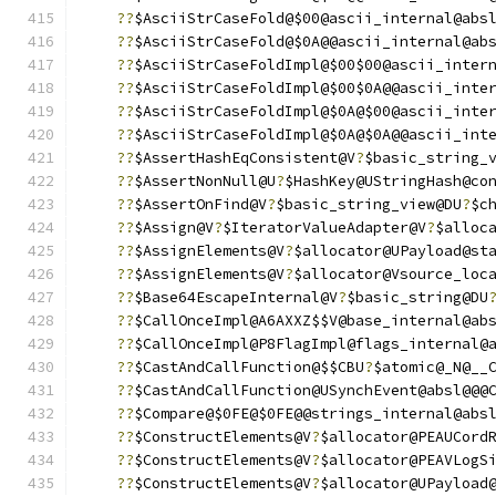
??
$AsciiStrCaseFold@$00@ascii_internal@abs
??
$AsciiStrCaseFold@$0A@@ascii_internal@ab
??
$AsciiStrCaseFoldImpl@$00$00@ascii_inter
??
$AsciiStrCaseFoldImpl@$00$0A@@ascii_inte
??
$AsciiStrCaseFoldImpl@$0A@$00@ascii_inte
??
$AsciiStrCaseFoldImpl@$0A@$0A@@ascii_int
??
$AssertHashEqConsistent@V
?
$basic_string_
??
$AssertNonNull@U
?
$HashKey@UStringHash@co
??
$AssertOnFind@V
?
$basic_string_view@DU
?
$c
??
$Assign@V
?
$IteratorValueAdapter@V
?
$alloc
??
$AssignElements@V
?
$allocator@UPayload@st
??
$AssignElements@V
?
$allocator@Vsource_loc
??
$Base64EscapeInternal@V
?
$basic_string@DU
??
$CallOnceImpl@A6AXXZ$$V@base_internal@ab
??
$CallOnceImpl@P8FlagImpl@flags_internal@
??
$CastAndCallFunction@$$CBU
?
$atomic@_N@__
??
$CastAndCallFunction@USynchEvent@absl@@@
??
$Compare@$0FE@$0FE@@strings_internal@abs
??
$ConstructElements@V
?
$allocator@PEAUCord
??
$ConstructElements@V
?
$allocator@PEAVLogS
??
$ConstructElements@V
?
$allocator@UPayload