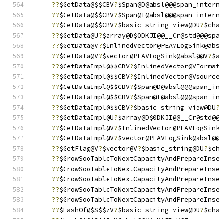
??
$GetData@$$CBV
?
$Span@D@absl@@@span_inter
??
$GetData@$$CBV
?
$Span@I@absl@@@span_inter
??
$GetData@$$CBV
?
$basic_string_view@DU
?
$ch
??
$GetData@U
?
$array@D$0DKJI@@__Cr@std@@@sp
??
$GetData@V
?
$InlinedVector@PEAVLogSink@ab
??
$GetData@V
?
$vector@PEAVLogSink@absl@@V
?
$
??
$GetDataImpl@$$CBV
?
$InlinedVector@VForma
??
$GetDataImpl@$$CBV
?
$InlinedVector@Vsourc
??
$GetDataImpl@$$CBV
?
$Span@D@absl@@@span_i
??
$GetDataImpl@$$CBV
?
$Span@I@absl@@@span_i
??
$GetDataImpl@$$CBV
?
$basic_string_view@DU
??
$GetDataImpl@U
?
$array@D$0DKJI@@__Cr@std@
??
$GetDataImpl@V
?
$InlinedVector@PEAVLogSin
??
$GetDataImpl@V
?
$vector@PEAVLogSink@absl@
??
$GetFlag@V
?
$vector@V
?
$basic_string@DU
?
$c
??
$GrowSooTableToNextCapacityAndPrepareIns
??
$GrowSooTableToNextCapacityAndPrepareIns
??
$GrowSooTableToNextCapacityAndPrepareIns
??
$GrowSooTableToNextCapacityAndPrepareIns
??
$GrowSooTableToNextCapacityAndPrepareIns
??
$HashOf@$S$$ZV
?
$basic_string_view@DU
?
$ch