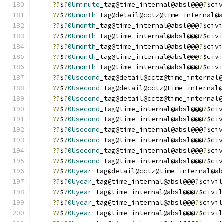
??
$
?
0Uminute
_tag@time_internal@absl@@@
?
$ci
??
$
?
0Umonth
_tag@detail@cctz@time_internal@
??
$
?
0Umonth
_tag@time_internal@absl@@@
?
$civ
??
$
?
0Umonth
_tag@time_internal@absl@@@
?
$civ
??
$
?
0Umonth
_tag@time_internal@absl@@@
?
$civ
??
$
?
0Umonth
_tag@time_internal@absl@@@
?
$civ
??
$
?
0Umonth
_tag@time_internal@absl@@@
?
$civ
??
$
?
0Usecond
_tag@detail@cctz@time_internal
??
$
?
0Usecond
_tag@detail@cctz@time_internal
??
$
?
0Usecond
_tag@detail@cctz@time_internal
??
$
?
0Usecond
_tag@time_internal@absl@@@
?
$ci
??
$
?
0Usecond
_tag@time_internal@absl@@@
?
$ci
??
$
?
0Usecond
_tag@time_internal@absl@@@
?
$ci
??
$
?
0Usecond
_tag@time_internal@absl@@@
?
$ci
??
$
?
0Usecond
_tag@time_internal@absl@@@
?
$ci
??
$
?
0Usecond
_tag@time_internal@absl@@@
?
$ci
??
$
?
0Uyear
_tag@detail@cctz@time_internal@a
??
$
?
0Uyear
_tag@time_internal@absl@@@
?
$civi
??
$
?
0Uyear
_tag@time_internal@absl@@@
?
$civi
??
$
?
0Uyear
_tag@time_internal@absl@@@
?
$civi
??
$
?
0Uyear
_tag@time_internal@absl@@@
?
$civi