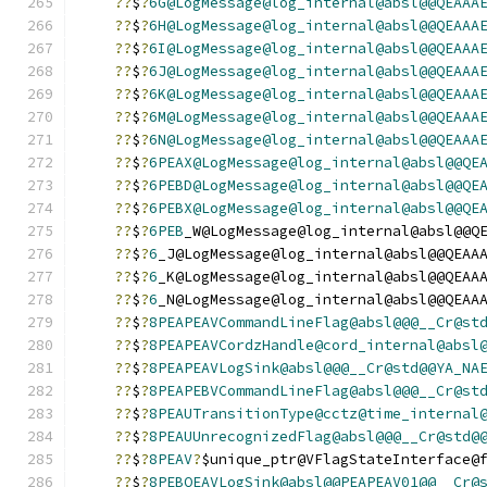
??
$
?
6G@LogMessage@log_internal@absl@@QEAAA
??
$
?
6H@LogMessage@log_internal@absl@@QEAAA
??
$
?
6I@LogMessage@log_internal@absl@@QEAAA
??
$
?
6J@LogMessage@log_internal@absl@@QEAAA
??
$
?
6K@LogMessage@log_internal@absl@@QEAAA
??
$
?
6M@LogMessage@log_internal@absl@@QEAAA
??
$
?
6N@LogMessage@log_internal@absl@@QEAAA
??
$
?
6PEAX@LogMessage@log_internal@absl@@QE
??
$
?
6PEBD@LogMessage@log_internal@absl@@QE
??
$
?
6PEBX@LogMessage@log_internal@absl@@QE
??
$
?
6PEB
_W@LogMessage@log_internal@absl@@Q
??
$
?
6
_J@LogMessage@log_internal@absl@@QEAA
??
$
?
6
_K@LogMessage@log_internal@absl@@QEAA
??
$
?
6
_N@LogMessage@log_internal@absl@@QEAA
??
$
?
8PEAPEAVCommandLineFlag@absl@@@__Cr@st
??
$
?
8PEAPEAVCordzHandle@cord_internal@absl
??
$
?
8PEAPEAVLogSink@absl@@@__Cr@std@@YA_NA
??
$
?
8PEAPEBVCommandLineFlag@absl@@@__Cr@st
??
$
?
8PEAUTransitionType@cctz@time_internal
??
$
?
8PEAUUnrecognizedFlag@absl@@@__Cr@std@
??
$
?
8PEAV
?
$unique_ptr@VFlagStateInterface@
??
$
?
8PEBQEAVLogSink@absl@@PEAPEAV01@@__Cr@