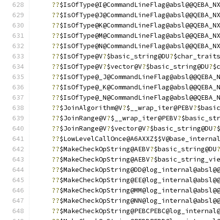
??
$IsOfType@I@CommandLineFlag@absl@@QEBA_N
??
$IsOfType@J@CommandLineFlag@absl@@QEBA_N
??
$IsOfType@K@CommandLineFlag@absl@@QEBA_N
??
$IsOfType@M@CommandLineFlag@absl@@QEBA_N
??
$IsOfType@N@CommandLineFlag@absl@@QEBA_N
??
$IsOfType@V
?
$basic_string@DU
?
$char_trait
??
$IsOfType@V
?
$vector@V
?
$basic_string@DU
?
$
??
$IsOfType@_J@CommandLineFlag@absl@@QEBA_
??
$IsOfType@_K@CommandLineFlag@absl@@QEBA_
??
$IsOfType@_N@CommandLineFlag@absl@@QEBA_
??
$JoinAlgorithm@V
?
$__wrap_iter@PEBV
?
$basi
??
$JoinRange@V
?
$__wrap_iter@PEBV
?
$basic_st
??
$JoinRange@V
?
$vector@V
?
$basic_string@DU
?
??
$LowLevelCallOnce@A6AXXZ$$V@base_interna
??
$MakeCheckOpString@AEBV
?
$basic_string@DU
??
$MakeCheckOpString@AEBV
?
$basic_string_vi
??
$MakeCheckOpString@DD@log_internal@absl@
??
$MakeCheckOpString@EE@log_internal@absl@
??
$MakeCheckOpString@MM@log_internal@absl@
??
$MakeCheckOpString@NN@log_internal@absl@
??
$MakeCheckOpString@PEBCPEBC@log_internal