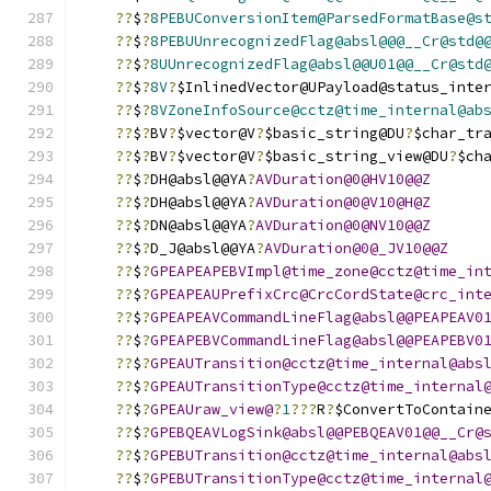
??
$
?
8PEBUConversionItem@ParsedFormatBase@s
??
$
?
8PEBUUnrecognizedFlag@absl@@@__Cr@std@
??
$
?
8UUnrecognizedFlag@absl@@U01@@__Cr@std
??
$
?
8V
?
$InlinedVector@UPayload@status_inte
??
$
?
8VZoneInfoSource@cctz@time_internal@ab
??
$
?
BV
?
$vector@V
?
$basic_string@DU
?
$char_tr
??
$
?
BV
?
$vector@V
?
$basic_string_view@DU
?
$ch
??
$
?
DH@absl@@YA
?
AVDuration@0@HV10@@Z
??
$
?
DH@absl@@YA
?
AVDuration@0@V10@H@Z
??
$
?
DN@absl@@YA
?
AVDuration@0@NV10@@Z
??
$
?
D_J@absl@@YA
?
AVDuration@0@_JV10@@Z
??
$
?
GPEAPEAPEBVImpl@time_zone@cctz@time_in
??
$
?
GPEAPEAUPrefixCrc@CrcCordState@crc_int
??
$
?
GPEAPEAVCommandLineFlag@absl@@PEAPEAV0
??
$
?
GPEAPEBVCommandLineFlag@absl@@PEAPEBV0
??
$
?
GPEAUTransition@cctz@time_internal@abs
??
$
?
GPEAUTransitionType@cctz@time_internal
??
$
?
GPEAUraw_view@
?
1
???
R
?
$ConvertToContain
??
$
?
GPEBQEAVLogSink@absl@@PEBQEAV01@@__Cr@
??
$
?
GPEBUTransition@cctz@time_internal@abs
??
$
?
GPEBUTransitionType@cctz@time_internal