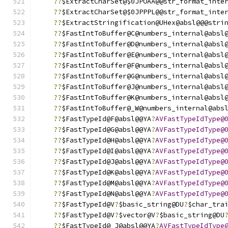
??
$ExtractCharSet@$0JPOAA@@str_format_inte
??
$ExtractCharSet@$0JPPPL@@str_format_inte
??
$ExtractStringification@UHex@absl@@@stri
??
$FastIntToBuffer@C@numbers_internal@absl
??
$FastIntToBuffer@D@numbers_internal@absl
??
$FastIntToBuffer@E@numbers_internal@absl
??
$FastIntToBuffer@F@numbers_internal@absl
??
$FastIntToBuffer@G@numbers_internal@absl
??
$FastIntToBuffer@J@numbers_internal@absl
??
$FastIntToBuffer@K@numbers_internal@absl
??
$FastIntToBuffer@_W@numbers_internal@abs
??
$FastTypeId@F@absl@@YA
?
AVFastTypeIdType@
??
$FastTypeId@G@absl@@YA
?
AVFastTypeIdType@
??
$FastTypeId@H@absl@@YA
?
AVFastTypeIdType@
??
$FastTypeId@I@absl@@YA
?
AVFastTypeIdType@
??
$FastTypeId@J@absl@@YA
?
AVFastTypeIdType@
??
$FastTypeId@K@absl@@YA
?
AVFastTypeIdType@
??
$FastTypeId@M@absl@@YA
?
AVFastTypeIdType@
??
$FastTypeId@N@absl@@YA
?
AVFastTypeIdType@
??
$FastTypeId@V
?
$basic_string@DU
?
$char_tra
??
$FastTypeId@V
?
$vector@V
?
$basic_string@DU
??
$FastTypeId@_J@absl@@YA
?
AVFastTypeIdType