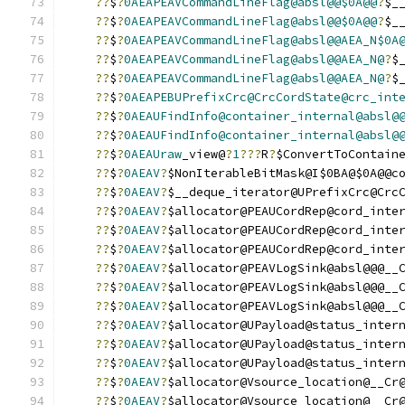
??
$
?
0AEAPEAVCommandLineFlag@absl@@$0A@@
?
$_
??
$
?
0AEAPEAVCommandLineFlag@absl@@$0A@@
?
$_
??
$
?
0AEAPEAVCommandLineFlag@absl@@AEA_N$0A
??
$
?
0AEAPEAVCommandLineFlag@absl@@AEA_N@
?
$
??
$
?
0AEAPEAVCommandLineFlag@absl@@AEA_N@
?
$
??
$
?
0AEAPEBUPrefixCrc@CrcCordState@crc_int
??
$
?
0AEAUFindInfo@container_internal@absl@
??
$
?
0AEAUFindInfo@container_internal@absl@
??
$
?
0AEAUraw
_view@
?
1
???
R
?
$ConvertToContain
??
$
?
0AEAV
?
$NonIterableBitMask@I$0BA@$0A@@c
??
$
?
0AEAV
?
$__deque_iterator@UPrefixCrc@Crc
??
$
?
0AEAV
?
$allocator@PEAUCordRep@cord_inte
??
$
?
0AEAV
?
$allocator@PEAUCordRep@cord_inte
??
$
?
0AEAV
?
$allocator@PEAUCordRep@cord_inte
??
$
?
0AEAV
?
$allocator@PEAVLogSink@absl@@@__
??
$
?
0AEAV
?
$allocator@PEAVLogSink@absl@@@__
??
$
?
0AEAV
?
$allocator@PEAVLogSink@absl@@@__
??
$
?
0AEAV
?
$allocator@UPayload@status_inter
??
$
?
0AEAV
?
$allocator@UPayload@status_inter
??
$
?
0AEAV
?
$allocator@UPayload@status_inter
??
$
?
0AEAV
?
$allocator@Vsource_location@__Cr
??
$
?
0AEAV
?
$allocator@Vsource_location@__Cr