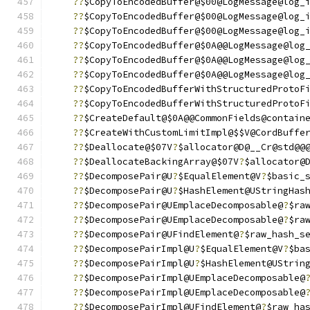
??
$CopyToEncodedBuffer@$00@LogMessage@log_
??
$CopyToEncodedBuffer@$00@LogMessage@log_
??
$CopyToEncodedBuffer@$00@LogMessage@log_
??
$CopyToEncodedBuffer@$0A@@LogMessage@log
??
$CopyToEncodedBuffer@$0A@@LogMessage@log
??
$CopyToEncodedBuffer@$0A@@LogMessage@log
??
$CopyToEncodedBufferWithStructuredProtoF
??
$CopyToEncodedBufferWithStructuredProtoF
??
$CreateDefault@$0A@@CommonFields@contain
??
$CreateWithCustomLimitImpl@$$V@CordBuffe
??
$Deallocate@$07V
?
$allocator@D@__Cr@std@@
??
$DeallocateBackingArray@$07V
?
$allocator@
??
$DecomposePair@U
?
$EqualElement@V
?
$basic_
??
$DecomposePair@U
?
$HashElement@UStringHas
??
$DecomposePair@UEmplaceDecomposable@
?
$ra
??
$DecomposePair@UEmplaceDecomposable@
?
$ra
??
$DecomposePair@UFindElement@
?
$raw_hash_s
??
$DecomposePairImpl@U
?
$EqualElement@V
?
$ba
??
$DecomposePairImpl@U
?
$HashElement@UStrin
??
$DecomposePairImpl@UEmplaceDecomposable@
??
$DecomposePairImpl@UEmplaceDecomposable@
??
$DecomposePairImpl@UFindElement@
?
$raw_ha