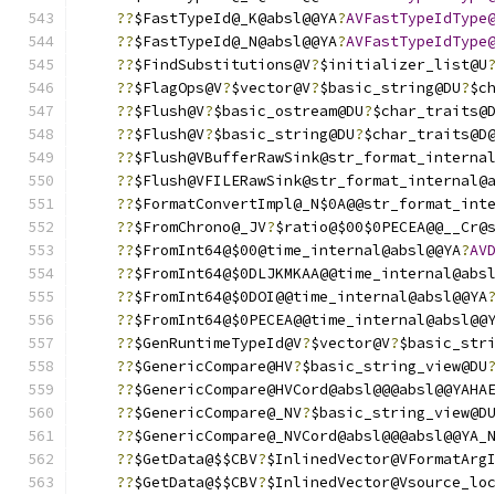
??
$FastTypeId@_K@absl@@YA
?
AVFastTypeIdType
??
$FastTypeId@_N@absl@@YA
?
AVFastTypeIdType
??
$FindSubstitutions@V
?
$initializer_list@U
??
$FlagOps@V
?
$vector@V
?
$basic_string@DU
?
$c
??
$Flush@V
?
$basic_ostream@DU
?
$char_traits@
??
$Flush@V
?
$basic_string@DU
?
$char_traits@D
??
$Flush@VBufferRawSink@str_format_interna
??
$Flush@VFILERawSink@str_format_internal@
??
$FormatConvertImpl@_N$0A@@str_format_int
??
$FromChrono@_JV
?
$ratio@$00$0PECEA@@__Cr@
??
$FromInt64@$00@time_internal@absl@@YA
?
AV
??
$FromInt64@$0DLJKMKAA@@time_internal@abs
??
$FromInt64@$0DOI@@time_internal@absl@@YA
??
$FromInt64@$0PECEA@@time_internal@absl@@
??
$GenRuntimeTypeId@V
?
$vector@V
?
$basic_str
??
$GenericCompare@HV
?
$basic_string_view@DU
??
$GenericCompare@HVCord@absl@@@absl@@YAHA
??
$GenericCompare@_NV
?
$basic_string_view@D
??
$GenericCompare@_NVCord@absl@@@absl@@YA_
??
$GetData@$$CBV
?
$InlinedVector@VFormatArg
??
$GetData@$$CBV
?
$InlinedVector@Vsource_lo