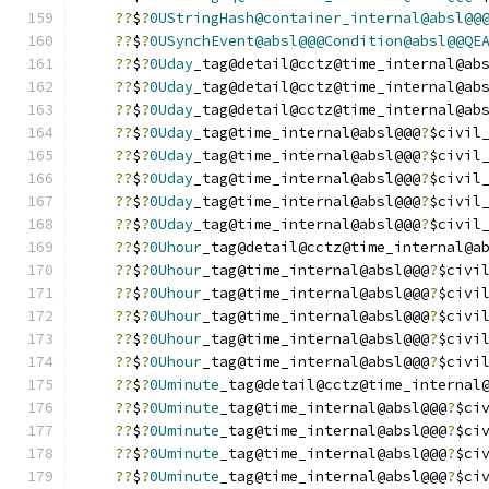
??
$
?
0UStringHash@container_internal@absl@@
??
$
?
0USynchEvent@absl@@@Condition@absl@@QE
??
$
?
0Uday
_tag@detail@cctz@time_internal@ab
??
$
?
0Uday
_tag@detail@cctz@time_internal@ab
??
$
?
0Uday
_tag@detail@cctz@time_internal@ab
??
$
?
0Uday
_tag@time_internal@absl@@@
?
$civil
??
$
?
0Uday
_tag@time_internal@absl@@@
?
$civil
??
$
?
0Uday
_tag@time_internal@absl@@@
?
$civil
??
$
?
0Uday
_tag@time_internal@absl@@@
?
$civil
??
$
?
0Uday
_tag@time_internal@absl@@@
?
$civil
??
$
?
0Uhour
_tag@detail@cctz@time_internal@a
??
$
?
0Uhour
_tag@time_internal@absl@@@
?
$civi
??
$
?
0Uhour
_tag@time_internal@absl@@@
?
$civi
??
$
?
0Uhour
_tag@time_internal@absl@@@
?
$civi
??
$
?
0Uhour
_tag@time_internal@absl@@@
?
$civi
??
$
?
0Uhour
_tag@time_internal@absl@@@
?
$civi
??
$
?
0Uminute
_tag@detail@cctz@time_internal
??
$
?
0Uminute
_tag@time_internal@absl@@@
?
$ci
??
$
?
0Uminute
_tag@time_internal@absl@@@
?
$ci
??
$
?
0Uminute
_tag@time_internal@absl@@@
?
$ci
??
$
?
0Uminute
_tag@time_internal@absl@@@
?
$ci