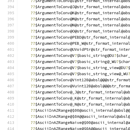
??
$ArgumentToConv@I@str_format_internal@ab
??
$ArgumentToConv@J@str_format_internal@ab
??
$ArgumentToConv@K@str_format_internal@ab
??
$ArgumentToConv@M@str_format_internal@ab
??
$ArgumentToConv@N@str_format_internal@ab
??
$ArgumentToConv@O@str_format_internal@ab
??
$ArgumentToConv@PEBD@str_format_internal
??
$ArgumentToConv@PEB_W@str_format_interna
??
$ArgumentToConv@UVoidPtr@str_format_inte
??
$ArgumentToConv@V
?
$basic_string@DU
?
$char
??
$ArgumentToConv@V
?
$basic_string@_WU
?
$cha
??
$ArgumentToConv@V
?
$basic_string_view@DU
?
??
$ArgumentToConv@V
?
$basic_string_view@_WU
??
$ArgumentToConv@Vint128@absl@@@str_forma
??
$ArgumentToConv@Vuint128@absl@@@str_form
??
$ArgumentToConv@_J@str_format_internal@a
??
$ArgumentToConv@_K@str_format_internal@a
??
$ArgumentToConv@_N@str_format_internal@a
??
$AsciiInAZRange@$00@ascii_internal@absl@
??
$AsciiInAZRange@$0A@@ascii_internal@absl
??
$AsciiInAZRangeNaive@$00@ascii_internal@
??
$AsciiInAZRangeNaive@$0A@@ascii_internal