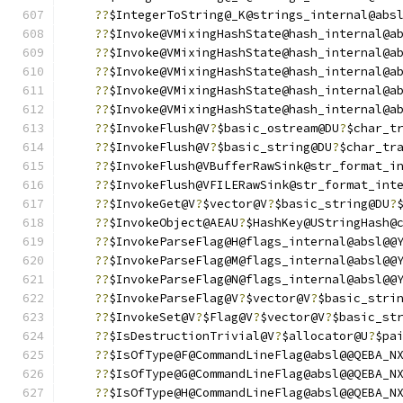
??
$IntegerToString@_K@strings_internal@abs
??
$Invoke@VMixingHashState@hash_internal@a
??
$Invoke@VMixingHashState@hash_internal@a
??
$Invoke@VMixingHashState@hash_internal@a
??
$Invoke@VMixingHashState@hash_internal@a
??
$Invoke@VMixingHashState@hash_internal@a
??
$InvokeFlush@V
?
$basic_ostream@DU
?
$char_t
??
$InvokeFlush@V
?
$basic_string@DU
?
$char_tr
??
$InvokeFlush@VBufferRawSink@str_format_i
??
$InvokeFlush@VFILERawSink@str_format_int
??
$InvokeGet@V
?
$vector@V
?
$basic_string@DU
?
??
$InvokeObject@AEAU
?
$HashKey@UStringHash@
??
$InvokeParseFlag@H@flags_internal@absl@@
??
$InvokeParseFlag@M@flags_internal@absl@@
??
$InvokeParseFlag@N@flags_internal@absl@@
??
$InvokeParseFlag@V
?
$vector@V
?
$basic_stri
??
$InvokeSet@V
?
$Flag@V
?
$vector@V
?
$basic_st
??
$IsDestructionTrivial@V
?
$allocator@U
?
$pa
??
$IsOfType@F@CommandLineFlag@absl@@QEBA_N
??
$IsOfType@G@CommandLineFlag@absl@@QEBA_N
??
$IsOfType@H@CommandLineFlag@absl@@QEBA_N