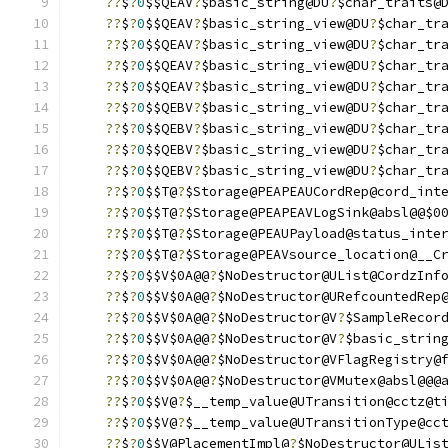
??
$
?
0
$$QEAV
?
$basic_string@DU
?
$char_traits@
??
$
?
0
$$QEAV
?
$basic_string_view@DU
?
$char_tr
??
$
?
0
$$QEAV
?
$basic_string_view@DU
?
$char_tr
??
$
?
0
$$QEAV
?
$basic_string_view@DU
?
$char_tr
??
$
?
0
$$QEAV
?
$basic_string_view@DU
?
$char_tr
??
$
?
0
$$QEBV
?
$basic_string_view@DU
?
$char_tr
??
$
?
0
$$QEBV
?
$basic_string_view@DU
?
$char_tr
??
$
?
0
$$QEBV
?
$basic_string_view@DU
?
$char_tr
??
$
?
0
$$QEBV
?
$basic_string_view@DU
?
$char_tr
??
$
?
0
$$T@
?
$Storage@PEAPEAUCordRep@cord_int
??
$
?
0
$$T@
?
$Storage@PEAPEAVLogSink@absl@@$0
??
$
?
0
$$T@
?
$Storage@PEAUPayload@status_inte
??
$
?
0
$$T@
?
$Storage@PEAVsource_location@__C
??
$
?
0
$$V$0A@@
?
$NoDestructor@UList@CordzInf
??
$
?
0
$$V$0A@@
?
$NoDestructor@URefcountedRep
??
$
?
0
$$V$0A@@
?
$NoDestructor@V
?
$SampleRecor
??
$
?
0
$$V$0A@@
?
$NoDestructor@V
?
$basic_strin
??
$
?
0
$$V$0A@@
?
$NoDestructor@VFlagRegistry@
??
$
?
0
$$V$0A@@
?
$NoDestructor@VMutex@absl@@@
??
$
?
0
$$V@
?
$__temp_value@UTransition@cctz@t
??
$
?
0
$$V@
?
$__temp_value@UTransitionType@cc
??
$
?
0
$$V@PlacementImpl@
?
$NoDestructor@ULis