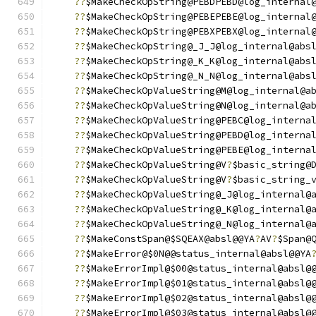
??
$MakeCheckOpString@PEBDPEBD@log_internal
??
$MakeCheckOpString@PEBEPEBE@log_internal
??
$MakeCheckOpString@PEBXPEBX@log_internal
??
$MakeCheckOpString@_J_J@log_internal@abs
??
$MakeCheckOpString@_K_K@log_internal@abs
??
$MakeCheckOpString@_N_N@log_internal@abs
??
$MakeCheckOpValueString@M@log_internal@a
??
$MakeCheckOpValueString@N@log_internal@a
??
$MakeCheckOpValueString@PEBC@log_interna
??
$MakeCheckOpValueString@PEBD@log_interna
??
$MakeCheckOpValueString@PEBE@log_interna
??
$MakeCheckOpValueString@V
?
$basic_string@
??
$MakeCheckOpValueString@V
?
$basic_string_
??
$MakeCheckOpValueString@_J@log_internal@
??
$MakeCheckOpValueString@_K@log_internal@
??
$MakeCheckOpValueString@_N@log_internal@
??
$MakeConstSpan@$SQEAX@absl@@YA
?
AV
?
$Span@
??
$MakeError@$0N@@status_internal@absl@@YA
??
$MakeErrorImpl@$00@status_internal@absl@
??
$MakeErrorImpl@$01@status_internal@absl@
??
$MakeErrorImpl@$02@status_internal@absl@
??
$MakeErrorImpl@$03@status_internal@absl@