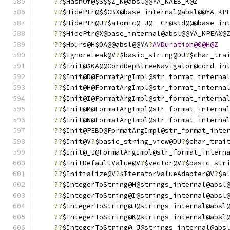
??
$HashOf@$S$$Z_K@absl@@YA_KAEB_K@Z
??
$HidePtr@$$CBX@base_internal@absl@@YA_KP
??
$HidePtr@U
?
$atomic@_J@__Cr@std@@@base_in
??
$HidePtr@X@base_internal@absl@@YA_KPEAX@
??
$Hours@H$0A@@absl@@YA
?
AVDuration@0@H@Z
??
$IgnoreLeak@V
?
$basic_string@DU
?
$char_tra
??
$Init@$0A@@CordRepBtreeNavigator@cord_in
??
$Init@D@FormatArgImpl@str_format_interna
??
$Init@H@FormatArgImpl@str_format_interna
??
$Init@I@FormatArgImpl@str_format_interna
??
$Init@M@FormatArgImpl@str_format_interna
??
$Init@N@FormatArgImpl@str_format_interna
??
$Init@PEBD@FormatArgImpl@str_format_inte
??
$Init@V
?
$basic_string_view@DU
?
$char_trai
??
$Init@_J@FormatArgImpl@str_format_intern
??
$InitDefaultValue@V
?
$vector@V
?
$basic_str
??
$Initialize@V
?
$IteratorValueAdapter@V
?
$a
??
$IntegerToString@H@strings_internal@absl
??
$IntegerToString@I@strings_internal@absl
??
$IntegerToString@J@strings_internal@absl
??
$IntegerToString@K@strings_internal@absl
??
$IntegerToString@_J@strings_internal@abs