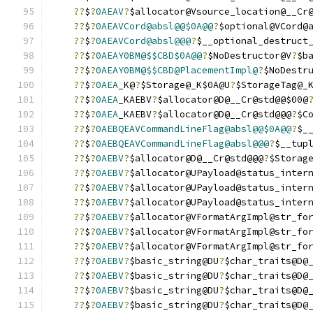
??
$
?
0AEAV
?
$allocator@Vsource_location@__Cr
??
$
?
0AEAVCord@absl@@$0A@@
?
$optional@VCord@
??
$
?
0AEAVCord@absl@@@
?
$__optional_destruct
??
$
?
0AEAY0BM@$$CBD$0A@@
?
$NoDestructor@V
?
$b
??
$
?
0AEAY0BM@$$CBD@PlacementImpl@
?
$NoDestr
??
$
?
0AEA
_K@
?
$Storage@_K$0A@U
?
$StorageTag@_
??
$
?
0AEA
_KAEBV
?
$allocator@D@__Cr@std@@$00@
??
$
?
0AEA
_KAEBV
?
$allocator@D@__Cr@std@@@
?
$C
??
$
?
0AEBQEAVCommandLineFlag@absl@@$0A@@
?
$_
??
$
?
0AEBQEAVCommandLineFlag@absl@@@
?
$__tup
??
$
?
0AEBV
?
$allocator@D@__Cr@std@@@
?
$Storag
??
$
?
0AEBV
?
$allocator@UPayload@status_inter
??
$
?
0AEBV
?
$allocator@UPayload@status_inter
??
$
?
0AEBV
?
$allocator@UPayload@status_inter
??
$
?
0AEBV
?
$allocator@VFormatArgImpl@str_fo
??
$
?
0AEBV
?
$allocator@VFormatArgImpl@str_fo
??
$
?
0AEBV
?
$allocator@VFormatArgImpl@str_fo
??
$
?
0AEBV
?
$basic_string@DU
?
$char_traits@D@
??
$
?
0AEBV
?
$basic_string@DU
?
$char_traits@D@
??
$
?
0AEBV
?
$basic_string@DU
?
$char_traits@D@
??
$
?
0AEBV
?
$basic_string@DU
?
$char_traits@D@