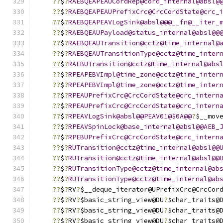
??
$
?
RAEBQEAPEAUCordRep@cord_internal@absl@
??
$
?
RAEBQEAPEAUPrefixCrc@CrcCordState@crc_
??
$
?
RAEBQEAPEAVLogSink@absl@@@__fn@__iter_
??
$
?
RAEBQEAUPayload@status_internal@absl@@
??
$
?
RAEBQEAUTransition@cctz@time_internal@
??
$
?
RAEBQEAUTransitionType@cctz@time_inter
??
$
?
RAEBUTransition@cctz@time_internal@abs
??
$
?
RPEAPEBVImpl@time_zone@cctz@time_inter
??
$
?
RPEAPEBVImpl@time_zone@cctz@time_inter
??
$
?
RPEAUPrefixCrc@CrcCordState@crc_intern
??
$
?
RPEAUPrefixCrc@CrcCordState@crc_intern
??
$
?
RPEAVLogSink@absl@@PEAV01@$0A@@
?
$__mov
??
$
?
RPEAVSpinLock@base_internal@absl@@AEB_
??
$
?
RPEBUPrefixCrc@CrcCordState@crc_intern
??
$
?
RUTransition@cctz@time_internal@absl@@
??
$
?
RUTransition@cctz@time_internal@absl@@
??
$
?
RUTransitionType@cctz@time_internal@ab
??
$
?
RUTransitionType@cctz@time_internal@ab
??
$
?
RV
?
$__deque_iterator@UPrefixCrc@CrcCor
??
$
?
RV
?
$basic_string_view@DU
?
$char_traits@
??
$
?
RV
?
$basic_string_view@DU
?
$char_traits@
??
$
?
RV
?
$basic_string_view@DU
?
$char_traits@