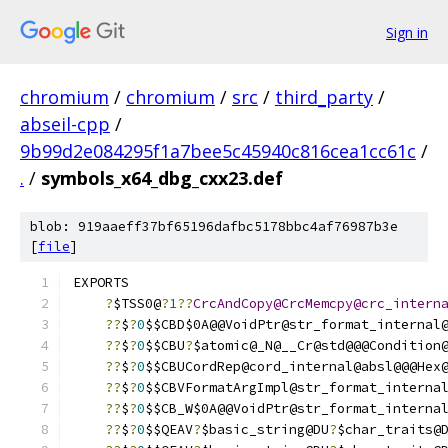
Sign in
chromium
/
chromium
/
src
/
third_party
/
abseil-cpp
/
9b99d2e084295f1a7bee5c45940c816cea1cc61c
/
.
/
symbols_x64_dbg_cxx23.def
blob: 919aaeff37bf65196dafbc5178bbc4af76987b3e
[
file
]
EXPORTS
?
$TSS0@
?
1
??
CrcAndCopy@CrcMemcpy@crc_intern
??
$
?
0
$$CBD$0A@@VoidPtr@str_format_internal
??
$
?
0
$$CBU
?
$atomic@_N@__Cr@std@@@Condition
??
$
?
0
$$CBUCordRep@cord_internal@absl@@@Hex
??
$
?
0
$$CBVFormatArgImpl@str_format_interna
??
$
?
0
$$CB_W$0A@@VoidPtr@str_format_interna
??
$
?
0
$$QEAV
?
$basic_string@DU
?
$char_traits@