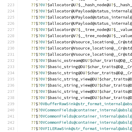
??
$
?
0V
?
$allocator@U
?
$__hash_node@U
?
$__hash
??
$
?
0V
?
$allocator@UPayload@status_internal
??
$
?
0V
?
$allocator@UPayload@status_internal
??
$
?
0V
?
$allocator@UPayload@status_internal
??
$
?
0V
?
$allocator@V
?
$__tree_node@U
?
$__valu
??
$
?
0V
?
$allocator@V
?
$__tree_node@U
?
$__valu
??
$
?
0V
?
$allocator@Vsource_location@__Cr@st
??
$
?
0V
?
$allocator@Vsource_location@__Cr@st
??
$
?
0V
?
$allocator@Vsource_location@__Cr@st
??
$
?
0V
?
$basic_ostream@DU
?
$char_traits@D@__
??
$
?
0V
?
$basic_string@DU
?
$char_traits@D@__C
??
$
?
0V
?
$basic_string@DU
?
$char_traits@D@__C
??
$
?
0V
?
$basic_string_view@DU
?
$char_traits@
??
$
?
0V
?
$basic_string_view@DU
?
$char_traits@
??
$
?
0V
?
$basic_string_view@DU
?
$char_traits@
??
$
?
0V
?
$basic_string_view@DU
?
$char_traits@
??
$
?
0VBufferRawSink@str_format_internal@ab
??
$
?
0VCommonFields@container_internal@absl
??
$
?
0VCommonFields@container_internal@absl
??
$
?
0VCommonFields@container_internal@absl
??
$
?
0VFILERawSink@str_format_internal@absl