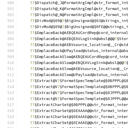
??
$Dispatch@_J@FormatArgImpl@str_format_in
??
$Dispatch@_K@FormatArgImpl@str_format_in
??
$Dispatch@_N@FormatArgImpl@str_format_in
??
$DivMod@$09@
?
$BigUnsigned@$03@strings_in
??
$DivMod@$09@
?
$BigUnsigned@$0FE@@strings_
??
$EmplaceBack@AEBQEAUCordRep@cord_interna
??
$EmplaceBack@AEBQEAVLogSink@absl@@@
?
$Sto
??
$EmplaceBack@AEBVsource_location@__Cr@st
??
$EmplaceBack@UPayload@status_internal@ab
??
$EmplaceBackSlow@AEBQEAUCordRep@cord_int
??
$EmplaceBackSlow@AEBQEAVLogSink@absl@@@
?
??
$EmplaceBackSlow@AEBVsource_location@__C
??
$EmplaceBackSlow@UPayload@status_interna
??
$Extract@V
?
$FormatSpecTemplate@$0BPPPL@$
??
$Extract@V
?
$FormatSpecTemplate@$0BPPPL@$
??
$Extract@V
?
$FormatSpecTemplate@$0JPPPL@$
??
$Extract@V
?
$FormatSpecTemplate@$0JPPPL@@
??
$ExtractCharSet@$0BPPPL@@str_format_inte
??
$ExtractCharSet@$0EAAAA@@str_format_inte
??
$ExtractCharSet@$0EAAAE@@str_format_inte
??
$ExtractCharSet@$0IAAAE@@str_format_inte