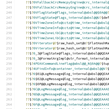
??
$
?
0VFallbackCrcMemcpyEngine@crc_internal
??
$
?
0VFallbackCrcMemcpyEngine@crc_internal
??
$
?
0VFlagState@flags_internal@absl@@$0A@@
??
$
?
0VFlagState@flags_internal@absl@@U
?
$de
??
$
?
0VTimeZoneInfo@cctz@time_internal@absl
??
$
?
0VTimeZoneInfo@cctz@time_internal@absl
??
$
?
0VTimeZoneLibC@cctz@time_internal@absl
??
$
?
0VTimeZoneLibC@cctz@time_internal@absl
??
$
?
0Viterator
@?
$raw_hash_set@U
?
$FlatHashM
??
$
?
0Viterator
@?
$raw_hash_set@U
?
$FlatHashM
??
$
?
0
_J@FlagState@flags_internal@absl@@QEA
??
$
?
0
_J@FormatArgImpl@str_format_internal@
??
$
?
4PEAVCommandLineFlag@absl@@_N$0A@@
?
$tu
??
$
?
4UFindInfo@container_internal@absl@@V
?
??
$
?
6
$01@LogMessage@log_internal@absl@@QEA
??
$
?
6
$02@LogMessage@log_internal@absl@@QEA
??
$
?
6
$0P@@LogMessage@log_internal@absl@@QE
??
$
?
6C@LogMessage@log_internal@absl@@QEAAA
??
$
?
6D@LogMessage@log_internal@absl@@QEAAA
??
$
?
6E@LogMessage@log_internal@absl@@QEAAA
??
$
?
6F@LogMessage@log_internal@absl@@QEAAA