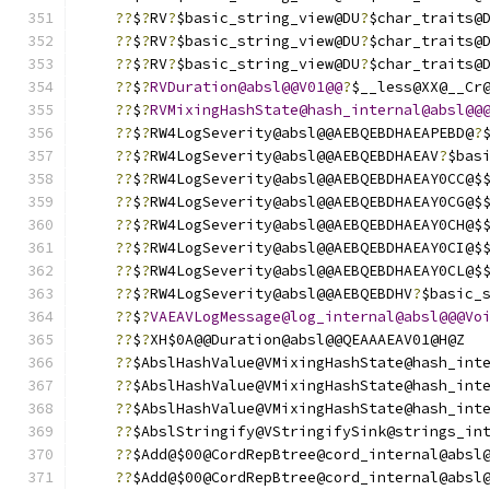
??
$
?
RV
?
$basic_string_view@DU
?
$char_traits@
??
$
?
RV
?
$basic_string_view@DU
?
$char_traits@
??
$
?
RV
?
$basic_string_view@DU
?
$char_traits@
??
$
?
RVDuration@absl@@V01@@
?
$__less@XX@__Cr
??
$
?
RVMixingHashState@hash_internal@absl@@
??
$
?
RW4LogSeverity@absl@@AEBQEBDHAEAPEBD@
?
??
$
?
RW4LogSeverity@absl@@AEBQEBDHAEAV
?
$bas
??
$
?
RW4LogSeverity@absl@@AEBQEBDHAEAY0CC@$
??
$
?
RW4LogSeverity@absl@@AEBQEBDHAEAY0CG@$
??
$
?
RW4LogSeverity@absl@@AEBQEBDHAEAY0CH@$
??
$
?
RW4LogSeverity@absl@@AEBQEBDHAEAY0CI@$
??
$
?
RW4LogSeverity@absl@@AEBQEBDHAEAY0CL@$
??
$
?
RW4LogSeverity@absl@@AEBQEBDHV
?
$basic_
??
$
?
VAEAVLogMessage@log_internal@absl@@@Vo
??
$
?
XH$0A@@Duration@absl@@QEAAAEAV01@H@Z
??
$AbslHashValue@VMixingHashState@hash_int
??
$AbslHashValue@VMixingHashState@hash_int
??
$AbslHashValue@VMixingHashState@hash_int
??
$AbslStringify@VStringifySink@strings_in
??
$Add@$00@CordRepBtree@cord_internal@absl
??
$Add@$00@CordRepBtree@cord_internal@absl