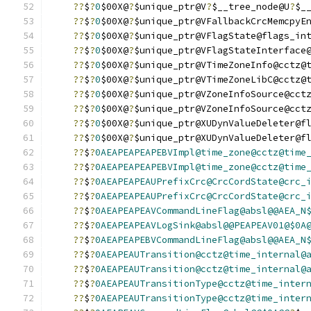
??
$
?
0
$00X@
?
$unique_ptr@V
?
$__tree_node@U
?
$_
??
$
?
0
$00X@
?
$unique_ptr@VFallbackCrcMemcpyE
??
$
?
0
$00X@
?
$unique_ptr@VFlagState@flags_in
??
$
?
0
$00X@
?
$unique_ptr@VFlagStateInterface
??
$
?
0
$00X@
?
$unique_ptr@VTimeZoneInfo@cctz@
??
$
?
0
$00X@
?
$unique_ptr@VTimeZoneLibC@cctz@
??
$
?
0
$00X@
?
$unique_ptr@VZoneInfoSource@cct
??
$
?
0
$00X@
?
$unique_ptr@VZoneInfoSource@cct
??
$
?
0
$00X@
?
$unique_ptr@XUDynValueDeleter@f
??
$
?
0
$00X@
?
$unique_ptr@XUDynValueDeleter@f
??
$
?
0AEAPEAPEAPEBVImpl@time_zone@cctz@time
??
$
?
0AEAPEAPEAPEBVImpl@time_zone@cctz@time
??
$
?
0AEAPEAPEAUPrefixCrc@CrcCordState@crc_
??
$
?
0AEAPEAPEAUPrefixCrc@CrcCordState@crc_
??
$
?
0AEAPEAPEAVCommandLineFlag@absl@@AEA_N
??
$
?
0AEAPEAPEAVLogSink@absl@@PEAPEAV01@$0A
??
$
?
0AEAPEAPEBVCommandLineFlag@absl@@AEA_N
??
$
?
0AEAPEAUTransition@cctz@time_internal@
??
$
?
0AEAPEAUTransition@cctz@time_internal@
??
$
?
0AEAPEAUTransitionType@cctz@time_inter
??
$
?
0AEAPEAUTransitionType@cctz@time_inter