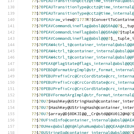
??
$
?
0PEAUTransition@cctz@time_internal@abs
??
$
?
0PEAUTransitionType@cctz@time_internal
??
$
?
0PEAUTransitionType@cctz@time_internal
??
$
?
0PEAUraw
_view@
?
1
???
R
?
$ConvertToContain
??
$
?
0PEAVCommandLineFlag@absl@@$0A@@
?
$__tu
??
$
?
0PEAVCommandLineFlag@absl@@$0A@@
?
$tupl
??
$
?
0PEAVCommandLineFlag@absl@@@
?
$__tuple_
??
$
?
0PEAW4ctrl_t@container_internal@absl@@
??
$
?
0PEAW4ctrl_t@container_internal@absl@@
??
$
?
0PEAW4ctrl_t@container_internal@absl@@
??
$
?
0PEAX@FlagState@flags_internal@absl@@Q
??
$
?
0PEBD@FormatArgImpl@str_format_interna
??
$
?
0PEBUPrefixCrc@CrcCordState@crc_intern
??
$
?
0PEBUPrefixCrc@CrcCordState@crc_intern
??
$
?
0PEBUPrefixCrc@CrcCordState@crc_intern
??
$
?
0PEBVFormatArgImpl@str_format_internal
??
$
?
0U
?
$HashKey@UStringHash@container_inte
??
$
?
0U
?
$HashKey@UStringHash@container_inte
??
$
?
0U
?
$array@D$0DKJI@@__Cr@std@@XU012@H@
?
??
$
?
0UFindInfo@container_internal@absl@@AE
??
$
?
0UHex@absl@@X@AlphaNum@absl@@QEAA@AEBU
??
$
?
0UStringEq@container_internal@absl@@@
?