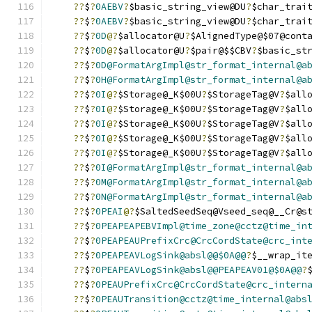
??
$
?
0AEBV
?
$basic_string_view@DU
?
$char_trai
??
$
?
0AEBV
?
$basic_string_view@DU
?
$char_trai
??
$
?
0D
@?
$allocator@U
?
$AlignedType@$07@cont
??
$
?
0D
@?
$allocator@U
?
$pair@$$CBV
?
$basic_st
??
$
?
0D@FormatArgImpl@str_format_internal@a
??
$
?
0H@FormatArgImpl@str_format_internal@a
??
$
?
0I
@?
$Storage@_K$00U
?
$StorageTag@V
?
$all
??
$
?
0I
@?
$Storage@_K$00U
?
$StorageTag@V
?
$all
??
$
?
0I
@?
$Storage@_K$00U
?
$StorageTag@V
?
$all
??
$
?
0I
@?
$Storage@_K$00U
?
$StorageTag@V
?
$all
??
$
?
0I
@?
$Storage@_K$00U
?
$StorageTag@V
?
$all
??
$
?
0I@FormatArgImpl@str_format_internal@a
??
$
?
0M@FormatArgImpl@str_format_internal@a
??
$
?
0N@FormatArgImpl@str_format_internal@a
??
$
?
0PEAI
@?
$SaltedSeedSeq@Vseed_seq@__Cr@s
??
$
?
0PEAPEAPEBVImpl@time_zone@cctz@time_in
??
$
?
0PEAPEAUPrefixCrc@CrcCordState@crc_int
??
$
?
0PEAPEAVLogSink@absl@@$0A@@
?
$__wrap_it
??
$
?
0PEAPEAVLogSink@absl@@PEAPEAV01@$0A@@
?
??
$
?
0PEAUPrefixCrc@CrcCordState@crc_intern
??
$
?
0PEAUTransition@cctz@time_internal@abs