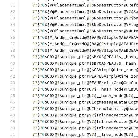
??
$
?
0
$$V@PlacementImpl@
?
$NoDestructor@URef
??
$
?
0
$$V@PlacementImpl@
?
$NoDestructor@V
?
$S
??
$
?
0
$$V@PlacementImpl@
?
$NoDestructor@V
?
$b
??
$
?
0
$$V@PlacementImpl@
?
$NoDestructor@VFla
??
$
?
0
$$V@PlacementImpl@
?
$NoDestructor@VMut
??
$
?
0
$$Y_And@__Cr@std@@$0A@@
?
$tuple@AEAPEA
??
$
?
0
$$Y_And@__Cr@std@@$0A@@
?
$tuple@AEAUFi
??
$
?
0
$$Y_And@__Cr@std@@$0A@@
?
$tuple@AEBQEA
??
$
?
0
$00X@
?
$unique_ptr@$$BY0A@PEAU
?
$__hash
??
$
?
0
$00X@
?
$unique_ptr@$$BY0A@PEAU
?
$__hash
??
$
?
0
$00X@
?
$unique_ptr@$$CBVImpl@time_zone
??
$
?
0
$00X@
?
$unique_ptr@PEAPEBVImpl@time_zo
??
$
?
0
$00X@
?
$unique_ptr@PEAUPrefixCrc@CrcCo
??
$
?
0
$00X@
?
$unique_ptr@U
?
$__hash_node@PEBU
??
$
?
0
$00X@
?
$unique_ptr@U
?
$__hash_node@U
?
$_
??
$
?
0
$00X@
?
$unique_ptr@ULogMessageData@Log
??
$
?
0
$00X@
?
$unique_ptr@UThreadIdentity@bas
??
$
?
0
$00X@
?
$unique_ptr@V
?
$InlinedVector@UP
??
$
?
0
$00X@
?
$unique_ptr@V
?
$InlinedVector@UP
??
$
?
0
$00X@
?
$unique_ptr@V
?
$InlinedVector@UP
??
$
?
0
$00X@
?
$unique_ptr@V
?
$__tree_node@U
?
$_