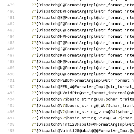
??
$Dispatch@C@FormatArgImpl@str_format_int
??
$Dispatch@D@FormatArgImpl@str_format_int
??
$Dispatch@E@FormatArgImpl@str_format_int
??
$Dispatch@F@FormatArgImpl@str_format_int
??
$Dispatch@G@FormatArgImpl@str_format_int
??
$Dispatch@H@FormatArgImpl@str_format_int
??
$Dispatch@I@FormatArgImpl@str_format_int
??
$Dispatch@J@FormatArgImpl@str_format_int
??
$Dispatch@K@FormatArgImpl@str_format_int
??
$Dispatch@M@FormatArgImpl@str_format_int
??
$Dispatch@N@FormatArgImpl@str_format_int
??
$Dispatch@O@FormatArgImpl@str_format_int
??
$Dispatch@PEBD@FormatArgImpl@str_format_
??
$Dispatch@PEB_W@FormatArgImpl@str_format
??
$Dispatch@UVoidPtr@str_format_internal@a
??
$Dispatch@V
?
$basic_string@DU
?
$char_trait
??
$Dispatch@V
?
$basic_string@_WU
?
$char_trai
??
$Dispatch@V
?
$basic_string_view@DU
?
$char_
??
$Dispatch@V
?
$basic_string_view@_WU
?
$char
??
$Dispatch@Vint128@absl@@@FormatArgImpl@s
??
$Dispatch@Vuint128@absl@@@FormatArgImpl@