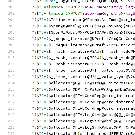
??
$
?
0Uyear
_tag@time_internal@absl@@@
?
$civi
??
$
?
0V
<lambda_1>
@?
0
??
SaveFromRegistry@Flag
??
$
?
0V
<lambda_1>
@?
0
??
SaveFromRegistry@Flag
??
$
?
0V
?
$InlinedVector@VFormatArgImpl@str_f
??
$
?
0V
?
$Span@D@absl@@XV01@$0A@@
?
$Span@$$CB
??
$
?
0V
?
$Span@I@absl@@XV01@$0A@@
?
$Span@$$CB
??
$
?
0V
?
$__deque_iterator@UPrefixCrc@CrcCor
??
$
?
0V
?
$__deque_iterator@UPrefixCrc@CrcCor
??
$
?
0V
?
$__hash_iterator@PEAU
?
$__hash_node@
??
$
?
0V
?
$__hash_iterator@PEAU
?
$__hash_node@
??
$
?
0V
?
$__hash_iterator@PEAU
?
$__hash_node@
??
$
?
0V
?
$__tree_iterator@U
?
$__value_type@V
?
??
$
?
0V
?
$__tree_iterator@U
?
$__value_type@V
?
??
$
?
0V
?
$allocator@D@__Cr@std@@@
?
$Storage@V
??
$
?
0V
?
$allocator@D@__Cr@std@@@AlphaNum@ab
??
$
?
0V
?
$allocator@PEAUCordRep@cord_interna
??
$
?
0V
?
$allocator@PEAUCordRep@cord_interna
??
$
?
0V
?
$allocator@PEAUCordRep@cord_interna
??
$
?
0V
?
$allocator@PEAVLogSink@absl@@@__Cr@
??
$
?
0V
?
$allocator@PEAVLogSink@absl@@@__Cr@
??
$
?
0V
?
$allocator@PEAVLogSink@absl@@@__Cr@
??
$
?
0V
?
$allocator@U
?
$__hash_node@PEBUCordR