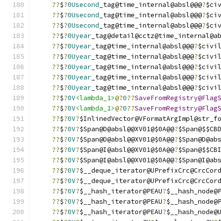
??
$
?
0Usecond
_tag@time_internal@absl@@@
?
$ci
??
$
?
0Usecond
_tag@time_internal@absl@@@
?
$ci
??
$
?
0Usecond
_tag@time_internal@absl@@@
?
$ci
??
$
?
0Uyear
_tag@detail@cctz@time_internal@a
??
$
?
0Uyear
_tag@time_internal@absl@@@
?
$civi
??
$
?
0Uyear
_tag@time_internal@absl@@@
?
$civi
??
$
?
0Uyear
_tag@time_internal@absl@@@
?
$civi
??
$
?
0Uyear
_tag@time_internal@absl@@@
?
$civi
??
$
?
0Uyear
_tag@time_internal@absl@@@
?
$civi
??
$
?
0V
<lambda_1>
@?
0
??
SaveFromRegistry@Flag
??
$
?
0V
<lambda_1>
@?
0
??
SaveFromRegistry@Flag
??
$
?
0V
?
$InlinedVector@VFormatArgImpl@str_f
??
$
?
0V
?
$Span@D@absl@@XV01@$0A@@
?
$Span@$$CB
??
$
?
0V
?
$Span@D@absl@@XV01@$0A@@
?
$Span@D@ab
??
$
?
0V
?
$Span@I@absl@@XV01@$0A@@
?
$Span@$$CB
??
$
?
0V
?
$Span@I@absl@@XV01@$0A@@
?
$Span@I@ab
??
$
?
0V
?
$__deque_iterator@UPrefixCrc@CrcCor
??
$
?
0V
?
$__deque_iterator@UPrefixCrc@CrcCor
??
$
?
0V
?
$__hash_iterator@PEAU
?
$__hash_node@
??
$
?
0V
?
$__hash_iterator@PEAU
?
$__hash_node@
??
$
?
0V
?
$__hash_iterator@PEAU
?
$__hash_node@