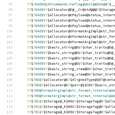
??
$
?
0AEBQEAVCommandLineFlag@absl@@$0A@@
?
$_
??
$
?
0AEBV
?
$allocator@D@__Cr@std@@@
?
$Storag
??
$
?
0AEBV
?
$allocator@UPayload@status_inter
??
$
?
0AEBV
?
$allocator@UPayload@status_inter
??
$
?
0AEBV
?
$allocator@UPayload@status_inter
??
$
?
0AEBV
?
$allocator@VFormatArgImpl@str_fo
??
$
?
0AEBV
?
$allocator@VFormatArgImpl@str_fo
??
$
?
0AEBV
?
$allocator@VFormatArgImpl@str_fo
??
$
?
0AEBV
?
$basic_string@DU
?
$char_traits@D@
??
$
?
0AEBV
?
$basic_string@DU
?
$char_traits@D@
??
$
?
0AEBV
?
$basic_string@DU
?
$char_traits@D@
??
$
?
0AEBV
?
$basic_string@DU
?
$char_traits@D@
??
$
?
0AEBV
?
$basic_string_view@DU
?
$char_trai
??
$
?
0AEBV
?
$basic_string_view@DU
?
$char_trai
??
$
?
0D
@?
$allocator@U
?
$AlignedType@$07@cont
??
$
?
0D
@?
$allocator@U
?
$pair@$$CBV
?
$basic_st
??
$
?
0D@FormatArgImpl@str_format_internal@a
??
$
?
0H@FormatArgImpl@str_format_internal@a
??
$
?
0I
@?
$Storage@_K$00U
?
$StorageTag@V
?
$all
??
$
?
0I
@?
$Storage@_K$00U
?
$StorageTag@V
?
$all
??
$
?
0I
@?
$Storage@_K$00U
?
$StorageTag@V
?
$all