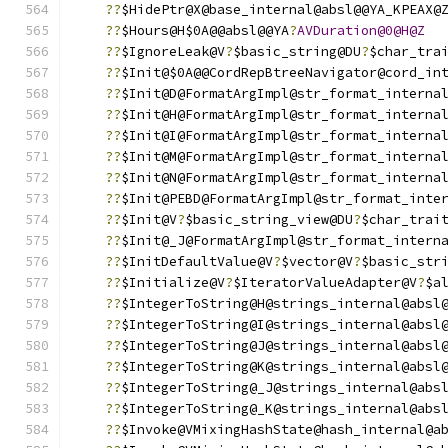
??
$HidePtr@X@base_internal@absl@@YA_KPEAX@
??
$Hours@H$0A@@absl@@YA
?
AVDuration@0@H@Z
??
$IgnoreLeak@V
?
$basic_string@DU
?
$char_tra
??
$Init@$0A@@CordRepBtreeNavigator@cord_in
??
$Init@D@FormatArgImpl@str_format_interna
??
$Init@H@FormatArgImpl@str_format_interna
??
$Init@I@FormatArgImpl@str_format_interna
??
$Init@M@FormatArgImpl@str_format_interna
??
$Init@N@FormatArgImpl@str_format_interna
??
$Init@PEBD@FormatArgImpl@str_format_inte
??
$Init@V
?
$basic_string_view@DU
?
$char_trai
??
$Init@_J@FormatArgImpl@str_format_intern
??
$InitDefaultValue@V
?
$vector@V
?
$basic_str
??
$Initialize@V
?
$IteratorValueAdapter@V
?
$a
??
$IntegerToString@H@strings_internal@absl
??
$IntegerToString@I@strings_internal@absl
??
$IntegerToString@J@strings_internal@absl
??
$IntegerToString@K@strings_internal@absl
??
$IntegerToString@_J@strings_internal@abs
??
$IntegerToString@_K@strings_internal@abs
??
$Invoke@VMixingHashState@hash_internal@a