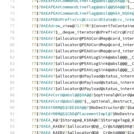
??
$
?
0AEAPEAVCommandLineFlag@absl@@$0A@@
?
$_
??
$
?
0AEAPEAVCommandLineFlag@absl@@$0A@@
?
$_
??
$
?
0AEAPEAVCommandLineFlag@absl@@AEA_N$0A
??
$
?
0AEAPEBUPrefixCrc@CrcCordState@crc_int
??
$
?
0AEAUraw
_view@
?
1
???
R
?
$ConvertToContain
??
$
?
0AEAV
?
$__deque_iterator@UPrefixCrc@Crc
??
$
?
0AEAV
?
$allocator@PEAUCordRep@cord_inte
??
$
?
0AEAV
?
$allocator@PEAUCordRep@cord_inte
??
$
?
0AEAV
?
$allocator@PEAUCordRep@cord_inte
??
$
?
0AEAV
?
$allocator@PEAVLogSink@absl@@@__
??
$
?
0AEAV
?
$allocator@PEAVLogSink@absl@@@__
??
$
?
0AEAV
?
$allocator@PEAVLogSink@absl@@@__
??
$
?
0AEAV
?
$allocator@UPayload@status_inter
??
$
?
0AEAV
?
$allocator@UPayload@status_inter
??
$
?
0AEAV
?
$allocator@UPayload@status_inter
??
$
?
0AEAVCord@absl@@$0A@@
?
$optional@VCord@
??
$
?
0AEAVCord@absl@@@
?
$__optional_destruct
??
$
?
0AEAY0BM@$$CBD$0A@@
?
$NoDestructor@V
?
$b
??
$
?
0AEAY0BM@$$CBD@PlacementImpl@
?
$NoDestr
??
$
?
0AEA
_K@
?
$Storage@_K$0A@U
?
$StorageTag@_
??
$
?
0AEA
_KAEBV
?
$allocator@D@__Cr@std@@$00@
??
$
?
0AEA
_KAEBV
?
$allocator@D@__Cr@std@@@
?
$C