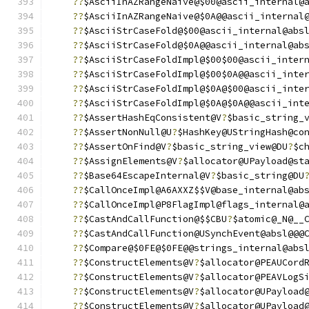
??
$AsciiInAZRangeNaive@$00@ascii_internal@
??
$AsciiInAZRangeNaive@$0A@@ascii_internal
??
$AsciiStrCaseFold@$00@ascii_internal@abs
??
$AsciiStrCaseFold@$0A@@ascii_internal@ab
??
$AsciiStrCaseFoldImpl@$00$00@ascii_inter
??
$AsciiStrCaseFoldImpl@$00$0A@@ascii_inte
??
$AsciiStrCaseFoldImpl@$0A@$00@ascii_inte
??
$AsciiStrCaseFoldImpl@$0A@$0A@@ascii_int
??
$AssertHashEqConsistent@V
?
$basic_string_
??
$AssertNonNull@U
?
$HashKey@UStringHash@co
??
$AssertOnFind@V
?
$basic_string_view@DU
?
$c
??
$AssignElements@V
?
$allocator@UPayload@st
??
$Base64EscapeInternal@V
?
$basic_string@DU
??
$CallOnceImpl@A6AXXZ$$V@base_internal@ab
??
$CallOnceImpl@P8FlagImpl@flags_internal@
??
$CastAndCallFunction@$$CBU
?
$atomic@_N@__
??
$CastAndCallFunction@USynchEvent@absl@@@
??
$Compare@$0FE@$0FE@@strings_internal@abs
??
$ConstructElements@V
?
$allocator@PEAUCord
??
$ConstructElements@V
?
$allocator@PEAVLogS
??
$ConstructElements@V
?
$allocator@UPayload
??
$ConstructElements@V
?
$allocator@UPayload