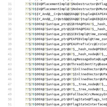
??
$
?
0
$$V@PlacementImpl@
?
$NoDestructor@VFla
??
$
?
0
$$V@PlacementImpl@
?
$NoDestructor@VMut
??
$
?
0
$$Y_And@__Cr@std@@$0A@@
?
$tuple@AEAPEA
??
$
?
0
$$Y_And@__Cr@std@@$0A@@
?
$tuple@AEBQEA
??
$
?
0
$00X@
?
$unique_ptr@$$BY0A@PEAU
?
$__hash
??
$
?
0
$00X@
?
$unique_ptr@$$BY0A@PEAU
?
$__hash
??
$
?
0
$00X@
?
$unique_ptr@$$CBVImpl@time_zone
??
$
?
0
$00X@
?
$unique_ptr@PEAPEBVImpl@time_zo
??
$
?
0
$00X@
?
$unique_ptr@PEAUPrefixCrc@CrcCo
??
$
?
0
$00X@
?
$unique_ptr@U
?
$__hash_node@PEBU
??
$
?
0
$00X@
?
$unique_ptr@U
?
$__hash_node@U
?
$_
??
$
?
0
$00X@
?
$unique_ptr@ULogMessageData@Log
??
$
?
0
$00X@
?
$unique_ptr@UThreadIdentity@bas
??
$
?
0
$00X@
?
$unique_ptr@V
?
$InlinedVector@UP
??
$
?
0
$00X@
?
$unique_ptr@V
?
$InlinedVector@UP
??
$
?
0
$00X@
?
$unique_ptr@V
?
$InlinedVector@UP
??
$
?
0
$00X@
?
$unique_ptr@V
?
$__tree_node@U
?
$_
??
$
?
0
$00X@
?
$unique_ptr@V
?
$__tree_node@U
?
$_
??
$
?
0
$00X@
?
$unique_ptr@VFallbackCrcMemcpyE
??
$
?
0
$00X@
?
$unique_ptr@VFlagState@flags_in
??
$
?
0
$00X@
?
$unique_ptr@VFlagStateInterface