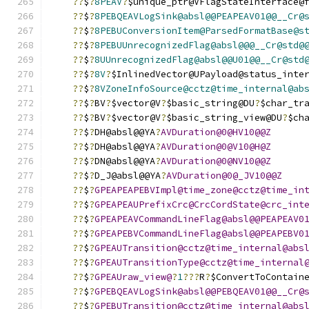
??
$
?
8PEAV
?
$unique_ptr@VFlagStateInterface@
??
$
?
8PEBQEAVLogSink@absl@@PEAPEAV01@@__Cr@
??
$
?
8PEBUConversionItem@ParsedFormatBase@s
??
$
?
8PEBUUnrecognizedFlag@absl@@@__Cr@std@
??
$
?
8UUnrecognizedFlag@absl@@U01@@__Cr@std
??
$
?
8V
?
$InlinedVector@UPayload@status_inte
??
$
?
8VZoneInfoSource@cctz@time_internal@ab
??
$
?
BV
?
$vector@V
?
$basic_string@DU
?
$char_tr
??
$
?
BV
?
$vector@V
?
$basic_string_view@DU
?
$ch
??
$
?
DH@absl@@YA
?
AVDuration@0@HV10@@Z
??
$
?
DH@absl@@YA
?
AVDuration@0@V10@H@Z
??
$
?
DN@absl@@YA
?
AVDuration@0@NV10@@Z
??
$
?
D_J@absl@@YA
?
AVDuration@0@_JV10@@Z
??
$
?
GPEAPEAPEBVImpl@time_zone@cctz@time_in
??
$
?
GPEAPEAUPrefixCrc@CrcCordState@crc_int
??
$
?
GPEAPEAVCommandLineFlag@absl@@PEAPEAV0
??
$
?
GPEAPEBVCommandLineFlag@absl@@PEAPEBV0
??
$
?
GPEAUTransition@cctz@time_internal@abs
??
$
?
GPEAUTransitionType@cctz@time_internal
??
$
?
GPEAUraw_view@
?
1
???
R
?
$ConvertToContain
??
$
?
GPEBQEAVLogSink@absl@@PEBQEAV01@@__Cr@
??
$
?
GPEBUTransition@cctz@time_internal@abs