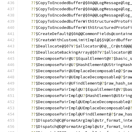
??
$CopyToEncodedBuffer@$0A@@LogMessage@log
??
$CopyToEncodedBuffer@$0A@@LogMessage@log
??
$CopyToEncodedBuffer@$0A@@LogMessage@log
??
$CopyToEncodedBufferWithStructuredProtoF
??
$CopyToEncodedBufferWithStructuredProtoF
??
$CreateDefault@$0A@@CommonFields@contain
??
$CreateWithCustomLimitImpl@$$V@CordBuffe
??
$Deallocate@$07V
?
$allocator@D@__Cr@std@@
??
$DeallocateBackingArray@$07V
?
$allocator@
??
$DecomposePair@U
?
$EqualElement@V
?
$basic_
??
$DecomposePair@U
?
$HashElement@UStringHas
??
$DecomposePair@UEmplaceDecomposable@
?
$ra
??
$DecomposePair@UEmplaceDecomposable@
?
$ra
??
$DecomposePair@UFindElement@
?
$raw_hash_s
??
$DecomposePairImpl@U
?
$EqualElement@V
?
$ba
??
$DecomposePairImpl@U
?
$HashElement@UStrin
??
$DecomposePairImpl@UEmplaceDecomposable@
??
$DecomposePairImpl@UEmplaceDecomposable@
??
$DecomposePairImpl@UFindElement@
?
$raw_ha
??
$Dispatch@C@FormatArgImpl@str_format_int
??
$Dispatch@D@FormatArgImpl@str_format_int