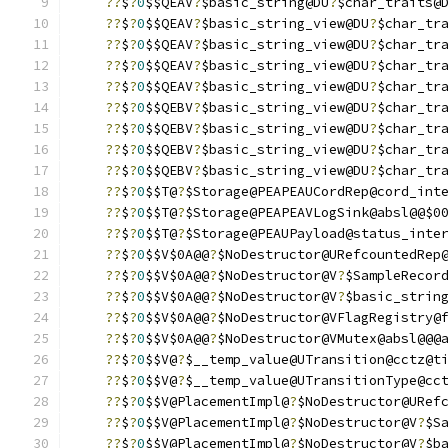
??
$
?
0
$$QEAV
?
$basic_string@DU
?
$char_traits@
??
$
?
0
$$QEAV
?
$basic_string_view@DU
?
$char_tr
??
$
?
0
$$QEAV
?
$basic_string_view@DU
?
$char_tr
??
$
?
0
$$QEAV
?
$basic_string_view@DU
?
$char_tr
??
$
?
0
$$QEAV
?
$basic_string_view@DU
?
$char_tr
??
$
?
0
$$QEBV
?
$basic_string_view@DU
?
$char_tr
??
$
?
0
$$QEBV
?
$basic_string_view@DU
?
$char_tr
??
$
?
0
$$QEBV
?
$basic_string_view@DU
?
$char_tr
??
$
?
0
$$QEBV
?
$basic_string_view@DU
?
$char_tr
??
$
?
0
$$T@
?
$Storage@PEAPEAUCordRep@cord_int
??
$
?
0
$$T@
?
$Storage@PEAPEAVLogSink@absl@@$0
??
$
?
0
$$T@
?
$Storage@PEAUPayload@status_inte
??
$
?
0
$$V$0A@@
?
$NoDestructor@URefcountedRep
??
$
?
0
$$V$0A@@
?
$NoDestructor@V
?
$SampleRecor
??
$
?
0
$$V$0A@@
?
$NoDestructor@V
?
$basic_strin
??
$
?
0
$$V$0A@@
?
$NoDestructor@VFlagRegistry@
??
$
?
0
$$V$0A@@
?
$NoDestructor@VMutex@absl@@@
??
$
?
0
$$V@
?
$__temp_value@UTransition@cctz@t
??
$
?
0
$$V@
?
$__temp_value@UTransitionType@cc
??
$
?
0
$$V@PlacementImpl@
?
$NoDestructor@URef
??
$
?
0
$$V@PlacementImpl@
?
$NoDestructor@V
?
$S
??
$
?
0
$$V@PlacementImpl@
?
$NoDestructor@V
?
$b