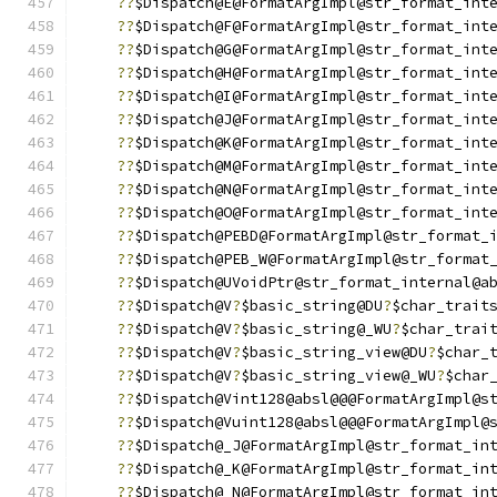
??
$Dispatch@E@FormatArgImpl@str_format_int
??
$Dispatch@F@FormatArgImpl@str_format_int
??
$Dispatch@G@FormatArgImpl@str_format_int
??
$Dispatch@H@FormatArgImpl@str_format_int
??
$Dispatch@I@FormatArgImpl@str_format_int
??
$Dispatch@J@FormatArgImpl@str_format_int
??
$Dispatch@K@FormatArgImpl@str_format_int
??
$Dispatch@M@FormatArgImpl@str_format_int
??
$Dispatch@N@FormatArgImpl@str_format_int
??
$Dispatch@O@FormatArgImpl@str_format_int
??
$Dispatch@PEBD@FormatArgImpl@str_format_
??
$Dispatch@PEB_W@FormatArgImpl@str_format
??
$Dispatch@UVoidPtr@str_format_internal@a
??
$Dispatch@V
?
$basic_string@DU
?
$char_trait
??
$Dispatch@V
?
$basic_string@_WU
?
$char_trai
??
$Dispatch@V
?
$basic_string_view@DU
?
$char_
??
$Dispatch@V
?
$basic_string_view@_WU
?
$char
??
$Dispatch@Vint128@absl@@@FormatArgImpl@s
??
$Dispatch@Vuint128@absl@@@FormatArgImpl@
??
$Dispatch@_J@FormatArgImpl@str_format_in
??
$Dispatch@_K@FormatArgImpl@str_format_in
??
$Dispatch@_N@FormatArgImpl@str_format_in