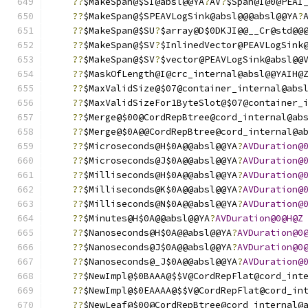
??
$MakeSpan@$SI@absl@@YA
?
AV
?
$Span@I@0@PEAI
??
$MakeSpan@$SPEAVLogSink@absl@@@absl@@YA
?
??
$MakeSpan@$SU
?
$array@D$0DKJI@@__Cr@std@@
??
$MakeSpan@$SV
?
$InlinedVector@PEAVLogSink
??
$MakeSpan@$SV
?
$vector@PEAVLogSink@absl@@
??
$MaskOfLength@I@crc_internal@absl@@YAIH@
??
$MaxValidSize@$07@container_internal@abs
??
$MaxValidSizeFor1ByteSlot@$07@container_
??
$Merge@$00@CordRepBtree@cord_internal@ab
??
$Merge@$0A@@CordRepBtree@cord_internal@a
??
$Microseconds@H$0A@@absl@@YA
?
AVDuration@
??
$Microseconds@J$0A@@absl@@YA
?
AVDuration@
??
$Milliseconds@H$0A@@absl@@YA
?
AVDuration@
??
$Milliseconds@K$0A@@absl@@YA
?
AVDuration@
??
$Milliseconds@N$0A@@absl@@YA
?
AVDuration@
??
$Minutes@H$0A@@absl@@YA
?
AVDuration@0@H@Z
??
$Nanoseconds@H$0A@@absl@@YA
?
AVDuration@0
??
$Nanoseconds@J$0A@@absl@@YA
?
AVDuration@0
??
$Nanoseconds@_J$0A@@absl@@YA
?
AVDuration@
??
$NewImpl@$0BAAA@$$V@CordRepFlat@cord_int
??
$NewImpl@$0EAAAA@$$V@CordRepFlat@cord_in
??
$NewLeaf@$00@CordRepBtree@cord_internal@