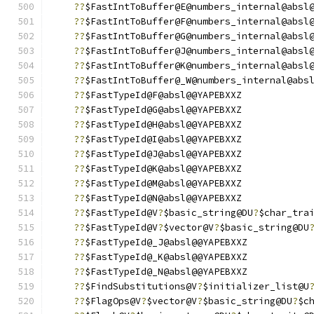
??
$FastIntToBuffer@E@numbers_internal@absl
??
$FastIntToBuffer@F@numbers_internal@absl
??
$FastIntToBuffer@G@numbers_internal@absl
??
$FastIntToBuffer@J@numbers_internal@absl
??
$FastIntToBuffer@K@numbers_internal@absl
??
$FastIntToBuffer@_W@numbers_internal@abs
??
$FastTypeId@F@absl@@YAPEBXXZ
??
$FastTypeId@G@absl@@YAPEBXXZ
??
$FastTypeId@H@absl@@YAPEBXXZ
??
$FastTypeId@I@absl@@YAPEBXXZ
??
$FastTypeId@J@absl@@YAPEBXXZ
??
$FastTypeId@K@absl@@YAPEBXXZ
??
$FastTypeId@M@absl@@YAPEBXXZ
??
$FastTypeId@N@absl@@YAPEBXXZ
??
$FastTypeId@V
?
$basic_string@DU
?
$char_tra
??
$FastTypeId@V
?
$vector@V
?
$basic_string@DU
??
$FastTypeId@_J@absl@@YAPEBXXZ
??
$FastTypeId@_K@absl@@YAPEBXXZ
??
$FastTypeId@_N@absl@@YAPEBXXZ
??
$FindSubstitutions@V
?
$initializer_list@U
??
$FlagOps@V
?
$vector@V
?
$basic_string@DU
?
$c