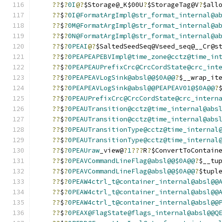
??
$
?
0I
@?
$Storage@_K$00U
?
$StorageTag@V
?
$all
??
$
?
0I@FormatArgImpl@str_format_internal@a
??
$
?
0M@FormatArgImpl@str_format_internal@a
??
$
?
0N@FormatArgImpl@str_format_internal@a
??
$
?
0PEAI
@?
$SaltedSeedSeq@Vseed_seq@__Cr@s
??
$
?
0PEAPEAPEBVImpl@time_zone@cctz@time_in
??
$
?
0PEAPEAUPrefixCrc@CrcCordState@crc_int
??
$
?
0PEAPEAVLogSink@absl@@$0A@@
?
$__wrap_it
??
$
?
0PEAPEAVLogSink@absl@@PEAPEAV01@$0A@@
?
??
$
?
0PEAUPrefixCrc@CrcCordState@crc_intern
??
$
?
0PEAUTransition@cctz@time_internal@abs
??
$
?
0PEAUTransition@cctz@time_internal@abs
??
$
?
0PEAUTransitionType@cctz@time_internal
??
$
?
0PEAUTransitionType@cctz@time_internal
??
$
?
0PEAUraw
_view@
?
1
???
R
?
$ConvertToContain
??
$
?
0PEAVCommandLineFlag@absl@@$0A@@
?
$__tu
??
$
?
0PEAVCommandLineFlag@absl@@$0A@@
?
$tupl
??
$
?
0PEAW4ctrl_t@container_internal@absl@@
??
$
?
0PEAW4ctrl_t@container_internal@absl@@
??
$
?
0PEAW4ctrl_t@container_internal@absl@@
??
$
?
0PEAX@FlagState@flags_internal@absl@@Q