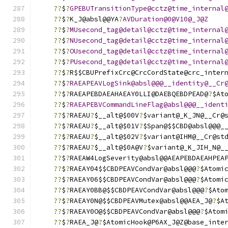
??
$
?
GPEBUTransitionType@cctz@time_internal
??
$
?
K_J@absl@@YA
?
AVDuration@0@V10@_J@Z
??
$
?
MUsecond_tag@detail@cctz@time_internal
??
$
?
NUsecond_tag@detail@cctz@time_internal
??
$
?
OUsecond_tag@detail@cctz@time_internal
??
$
?
PUsecond_tag@detail@cctz@time_internal
??
$
?
R$$CBUPrefixCrc@CrcCordState@crc_inter
??
$
?
RAEAPEAVLogSink@absl@@@__identity@__Cr
??
$
?
RAEAPEBDAEAHAEAY0LLI@DAEBQEBDPEAD@
?
$At
??
$
?
RAEAPEBVCommandLineFlag@absl@@@__ident
??
$
?
RAEAU
?
$__alt@$00V
?
$variant@_K_JN@__Cr@
??
$
?
RAEAU
?
$__alt@$01V
?
$Span@$$CBD@absl@@@_
??
$
?
RAEAU
?
$__alt@$02V
?
$variant@IHM@__Cr@st
??
$
?
RAEAU
?
$__alt@$0A@V
?
$variant@_K_JIH_N@_
??
$
?
RAEAW4LogSeverity@absl@@AEAPEBDAEAHPEA
??
$
?
RAEAY04$$CBDPEAVCondVar@absl@@@
?
$Atomi
??
$
?
RAEAY06$$CBDPEAVCondVar@absl@@@
?
$Atomi
??
$
?
RAEAY0BB@$$CBDPEAVCondVar@absl@@@
?
$Ato
??
$
?
RAEAY0N@$$CBDPEAVMutex@absl@@AEA_J@
?
$A
??
$
?
RAEAY0O@$$CBDPEAVCondVar@absl@@@
?
$Atom
??
$
?
RAEA_J@
?
$AtomicHook@P6AX_J@Z@base_inte