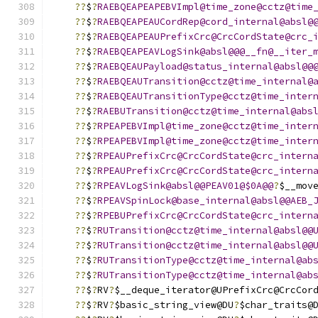
??
$
?
RAEBQEAPEAPEBVImpl@time_zone@cctz@time
??
$
?
RAEBQEAPEAUCordRep@cord_internal@absl@
??
$
?
RAEBQEAPEAUPrefixCrc@CrcCordState@crc_
??
$
?
RAEBQEAPEAVLogSink@absl@@@__fn@__iter_
??
$
?
RAEBQEAUPayload@status_internal@absl@@
??
$
?
RAEBQEAUTransition@cctz@time_internal@
??
$
?
RAEBQEAUTransitionType@cctz@time_inter
??
$
?
RAEBUTransition@cctz@time_internal@abs
??
$
?
RPEAPEBVImpl@time_zone@cctz@time_inter
??
$
?
RPEAPEBVImpl@time_zone@cctz@time_inter
??
$
?
RPEAUPrefixCrc@CrcCordState@crc_intern
??
$
?
RPEAUPrefixCrc@CrcCordState@crc_intern
??
$
?
RPEAVLogSink@absl@@PEAV01@$0A@@
?
$__mov
??
$
?
RPEAVSpinLock@base_internal@absl@@AEB_
??
$
?
RPEBUPrefixCrc@CrcCordState@crc_intern
??
$
?
RUTransition@cctz@time_internal@absl@@
??
$
?
RUTransition@cctz@time_internal@absl@@
??
$
?
RUTransitionType@cctz@time_internal@ab
??
$
?
RUTransitionType@cctz@time_internal@ab
??
$
?
RV
?
$__deque_iterator@UPrefixCrc@CrcCor
??
$
?
RV
?
$basic_string_view@DU
?
$char_traits@