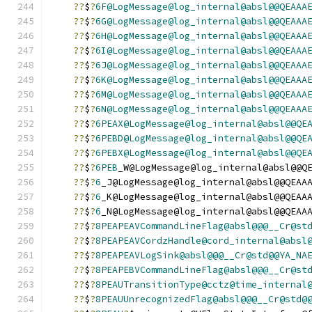
??
$
?
6F@LogMessage@log_internal@absl@@QEAAA
??
$
?
6G@LogMessage@log_internal@absl@@QEAAA
??
$
?
6H@LogMessage@log_internal@absl@@QEAAA
??
$
?
6I@LogMessage@log_internal@absl@@QEAAA
??
$
?
6J@LogMessage@log_internal@absl@@QEAAA
??
$
?
6K@LogMessage@log_internal@absl@@QEAAA
??
$
?
6M@LogMessage@log_internal@absl@@QEAAA
??
$
?
6N@LogMessage@log_internal@absl@@QEAAA
??
$
?
6PEAX@LogMessage@log_internal@absl@@QE
??
$
?
6PEBD@LogMessage@log_internal@absl@@QE
??
$
?
6PEBX@LogMessage@log_internal@absl@@QE
??
$
?
6PEB
_W@LogMessage@log_internal@absl@@Q
??
$
?
6
_J@LogMessage@log_internal@absl@@QEAA
??
$
?
6
_K@LogMessage@log_internal@absl@@QEAA
??
$
?
6
_N@LogMessage@log_internal@absl@@QEAA
??
$
?
8PEAPEAVCommandLineFlag@absl@@@__Cr@st
??
$
?
8PEAPEAVCordzHandle@cord_internal@absl
??
$
?
8PEAPEAVLogSink@absl@@@__Cr@std@@YA_NA
??
$
?
8PEAPEBVCommandLineFlag@absl@@@__Cr@st
??
$
?
8PEAUTransitionType@cctz@time_internal
??
$
?
8PEAUUnrecognizedFlag@absl@@@__Cr@std@