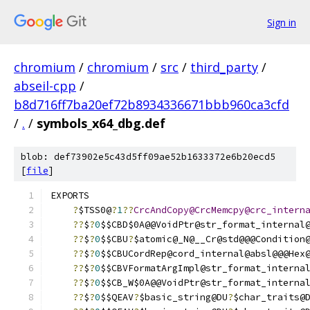
Sign in
chromium
/
chromium
/
src
/
third_party
/
abseil-cpp
/
b8d716ff7ba20ef72b8934336671bbb960ca3cfd
/
.
/
symbols_x64_dbg.def
blob: def73902e5c43d5ff09ae52b1633372e6b20ecd5
[
file
]
EXPORTS
?
$TSS0@
?
1
??
CrcAndCopy@CrcMemcpy@crc_intern
??
$
?
0
$$CBD$0A@@VoidPtr@str_format_internal
??
$
?
0
$$CBU
?
$atomic@_N@__Cr@std@@@Condition
??
$
?
0
$$CBUCordRep@cord_internal@absl@@@Hex
??
$
?
0
$$CBVFormatArgImpl@str_format_interna
??
$
?
0
$$CB_W$0A@@VoidPtr@str_format_interna
??
$
?
0
$$QEAV
?
$basic_string@DU
?
$char_traits@