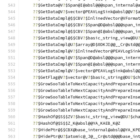
??
$GetData@V
?
$Span@I@absl@@@span_internal@
??
$GetData@V
?
$vector@PEAVLogSink@absl@@V
?
$
??
$GetDataImpl@$$CBV
?
$InlinedVector@VForma
??
$GetDataImpl@$$CBV
?
$Span@D@absl@@@span_i
??
$GetDataImpl@$$CBV
?
$Span@I@absl@@@span_i
??
$GetDataImpl@$$CBV
?
$basic_string_view@DU
??
$GetDataImpl@U
?
$array@D$0DKJI@@__Cr@std@
??
$GetDataImpl@V
?
$InlinedVector@PEAVLogSin
??
$GetDataImpl@V
?
$Span@D@absl@@@span_inter
??
$GetDataImpl@V
?
$Span@I@absl@@@span_inter
??
$GetDataImpl@V
?
$vector@PEAVLogSink@absl@
??
$GetFlag@V
?
$vector@V
?
$basic_string@DU
?
$c
??
$GrowSooTableToNextCapacityAndPrepareIns
??
$GrowSooTableToNextCapacityAndPrepareIns
??
$GrowSooTableToNextCapacityAndPrepareIns
??
$GrowSooTableToNextCapacityAndPrepareIns
??
$GrowSooTableToNextCapacityAndPrepareIns
??
$HashOf@$S$$ZV
?
$basic_string_view@DU
?
$ch
??
$HashOf@$S$$Z_K@absl@@YA_KAEB_K@Z
??
$HidePtr@$$CBX@base_internal@absl@@YA_KP
??
$HidePtr@U
?
$atomic@_J@__Cr@std@@@base_in