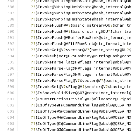
??
$Invoke@VMixingHashState@hash_internal@a
??
$Invoke@VMixingHashState@hash_internal@a
??
$Invoke@VMixingHashState@hash_internal@a
??
$Invoke@VMixingHashState@hash_internal@a
??
$InvokeFlush@V
?
$basic_ostream@DU
?
$char_t
??
$InvokeFlush@V
?
$basic_string@DU
?
$char_tr
??
$InvokeFlush@VBufferRawSink@str_format_i
??
$InvokeFlush@VFILERawSink@str_format_int
??
$InvokeGet@V
?
$vector@V
?
$basic_string@DU
?
??
$InvokeObject@U
?
$HashKey@UStringHash@con
??
$InvokeParseFlag@H@flags_internal@absl@@
??
$InvokeParseFlag@M@flags_internal@absl@@
??
$InvokeParseFlag@N@flags_internal@absl@@
??
$InvokeParseFlag@V
?
$vector@V
?
$basic_stri
??
$InvokeSet@V
?
$Flag@V
?
$vector@V
?
$basic_st
??
$IsAboveValidSize@$07@container_internal
??
$IsDestructionTrivial@V
?
$allocator@U
?
$pa
??
$IsOfType@F@CommandLineFlag@absl@@QEBA_N
??
$IsOfType@G@CommandLineFlag@absl@@QEBA_N
??
$IsOfType@H@CommandLineFlag@absl@@QEBA_N
??
$IsOfType@I@CommandLineFlag@absl@@QEBA_N
??
$IsOfType@J@CommandLineFlag@absl@@QEBA_N