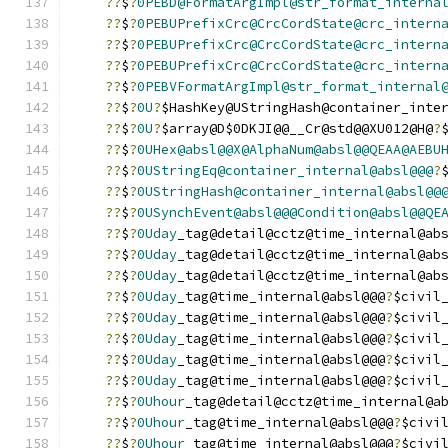
??
$
?
0PEBD@FormatArgImpl@str_format_interna
??
$
?
0PEBUPrefixCrc@CrcCordState@crc_intern
??
$
?
0PEBUPrefixCrc@CrcCordState@crc_intern
??
$
?
0PEBUPrefixCrc@CrcCordState@crc_intern
??
$
?
0PEBVFormatArgImpl@str_format_internal
??
$
?
0U
?
$HashKey@UStringHash@container_inte
??
$
?
0U
?
$array@D$0DKJI@@__Cr@std@@XU012@H@
?
??
$
?
0UHex@absl@@X@AlphaNum@absl@@QEAA@AEBU
??
$
?
0UStringEq@container_internal@absl@@@
?
??
$
?
0UStringHash@container_internal@absl@@
??
$
?
0USynchEvent@absl@@@Condition@absl@@QE
??
$
?
0Uday
_tag@detail@cctz@time_internal@ab
??
$
?
0Uday
_tag@detail@cctz@time_internal@ab
??
$
?
0Uday
_tag@detail@cctz@time_internal@ab
??
$
?
0Uday
_tag@time_internal@absl@@@
?
$civil
??
$
?
0Uday
_tag@time_internal@absl@@@
?
$civil
??
$
?
0Uday
_tag@time_internal@absl@@@
?
$civil
??
$
?
0Uday
_tag@time_internal@absl@@@
?
$civil
??
$
?
0Uday
_tag@time_internal@absl@@@
?
$civil
??
$
?
0Uhour
_tag@detail@cctz@time_internal@a
??
$
?
0Uhour
_tag@time_internal@absl@@@
?
$civi
??
$
?
0Uhour
_tag@time_internal@absl@@@
?
$civi