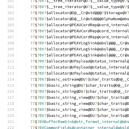
??
$
?
0V
?
$__tree_iterator@U
?
$__value_type@V
?
??
$
?
0V
?
$__tree_iterator@U
?
$__value_type@V
?
??
$
?
0V
?
$allocator@D@__Cr@std@@@
?
$Storage@V
??
$
?
0V
?
$allocator@D@__Cr@std@@@AlphaNum@ab
??
$
?
0V
?
$allocator@PEAUCordRep@cord_interna
??
$
?
0V
?
$allocator@PEAUCordRep@cord_interna
??
$
?
0V
?
$allocator@PEAUCordRep@cord_interna
??
$
?
0V
?
$allocator@PEAVLogSink@absl@@@__Cr@
??
$
?
0V
?
$allocator@PEAVLogSink@absl@@@__Cr@
??
$
?
0V
?
$allocator@PEAVLogSink@absl@@@__Cr@
??
$
?
0V
?
$allocator@UPayload@status_internal
??
$
?
0V
?
$allocator@UPayload@status_internal
??
$
?
0V
?
$allocator@UPayload@status_internal
??
$
?
0V
?
$basic_ostream@DU
?
$char_traits@D@__
??
$
?
0V
?
$basic_string@DU
?
$char_traits@D@__C
??
$
?
0V
?
$basic_string@DU
?
$char_traits@D@__C
??
$
?
0V
?
$basic_string_view@DU
?
$char_traits@
??
$
?
0V
?
$basic_string_view@DU
?
$char_traits@
??
$
?
0V
?
$basic_string_view@DU
?
$char_traits@
??
$
?
0V
?
$basic_string_view@DU
?
$char_traits@
??
$
?
0VBufferRawSink@str_format_internal@ab
??
$
?
0VCommonFields@container_internal@absl