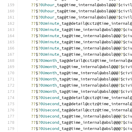
??
$
?
0Uhour
_tag@time_internal@absl@@@
?
$civi
??
$
?
0Uhour
_tag@time_internal@absl@@@
?
$civi
??
$
?
0Uhour
_tag@time_internal@absl@@@
?
$civi
??
$
?
0Uminute
_tag@detail@cctz@time_internal
??
$
?
0Uminute
_tag@time_internal@absl@@@
?
$ci
??
$
?
0Uminute
_tag@time_internal@absl@@@
?
$ci
??
$
?
0Uminute
_tag@time_internal@absl@@@
?
$ci
??
$
?
0Uminute
_tag@time_internal@absl@@@
?
$ci
??
$
?
0Uminute
_tag@time_internal@absl@@@
?
$ci
??
$
?
0Umonth
_tag@detail@cctz@time_internal@
??
$
?
0Umonth
_tag@time_internal@absl@@@
?
$civ
??
$
?
0Umonth
_tag@time_internal@absl@@@
?
$civ
??
$
?
0Umonth
_tag@time_internal@absl@@@
?
$civ
??
$
?
0Umonth
_tag@time_internal@absl@@@
?
$civ
??
$
?
0Umonth
_tag@time_internal@absl@@@
?
$civ
??
$
?
0Usecond
_tag@detail@cctz@time_internal
??
$
?
0Usecond
_tag@detail@cctz@time_internal
??
$
?
0Usecond
_tag@detail@cctz@time_internal
??
$
?
0Usecond
_tag@time_internal@absl@@@
?
$ci
??
$
?
0Usecond
_tag@time_internal@absl@@@
?
$ci
??
$
?
0Usecond
_tag@time_internal@absl@@@
?
$ci