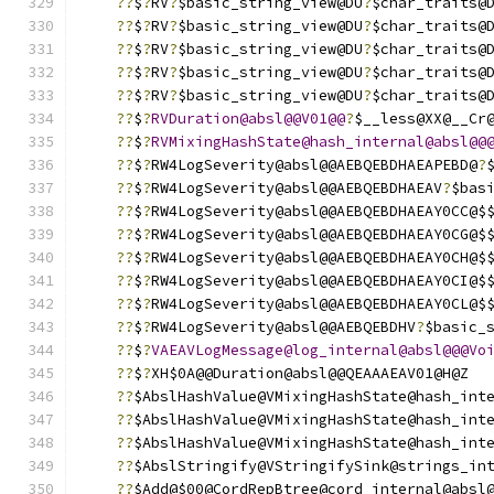
??
$
?
RV
?
$basic_string_view@DU
?
$char_traits@
??
$
?
RV
?
$basic_string_view@DU
?
$char_traits@
??
$
?
RV
?
$basic_string_view@DU
?
$char_traits@
??
$
?
RV
?
$basic_string_view@DU
?
$char_traits@
??
$
?
RV
?
$basic_string_view@DU
?
$char_traits@
??
$
?
RVDuration@absl@@V01@@
?
$__less@XX@__Cr
??
$
?
RVMixingHashState@hash_internal@absl@@
??
$
?
RW4LogSeverity@absl@@AEBQEBDHAEAPEBD@
?
??
$
?
RW4LogSeverity@absl@@AEBQEBDHAEAV
?
$bas
??
$
?
RW4LogSeverity@absl@@AEBQEBDHAEAY0CC@$
??
$
?
RW4LogSeverity@absl@@AEBQEBDHAEAY0CG@$
??
$
?
RW4LogSeverity@absl@@AEBQEBDHAEAY0CH@$
??
$
?
RW4LogSeverity@absl@@AEBQEBDHAEAY0CI@$
??
$
?
RW4LogSeverity@absl@@AEBQEBDHAEAY0CL@$
??
$
?
RW4LogSeverity@absl@@AEBQEBDHV
?
$basic_
??
$
?
VAEAVLogMessage@log_internal@absl@@@Vo
??
$
?
XH$0A@@Duration@absl@@QEAAAEAV01@H@Z
??
$AbslHashValue@VMixingHashState@hash_int
??
$AbslHashValue@VMixingHashState@hash_int
??
$AbslHashValue@VMixingHashState@hash_int
??
$AbslStringify@VStringifySink@strings_in
??
$Add@$00@CordRepBtree@cord_internal@absl