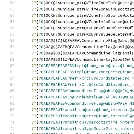
??
$
?
0
$00X@
?
$unique_ptr@VTimeZoneInfo@cctz@
??
$
?
0
$00X@
?
$unique_ptr@VTimeZoneLibC@cctz@
??
$
?
0
$00X@
?
$unique_ptr@VZoneInfoSource@cct
??
$
?
0
$00X@
?
$unique_ptr@VZoneInfoSource@cct
??
$
?
0
$00X@
?
$unique_ptr@XUDynValueDeleter@f
??
$
?
0
$00X@
?
$unique_ptr@XUDynValueDeleter@f
??
$
?
0
$0A@$$Z$$QEAPEAVCommandLineFlag@absl@
??
$
?
0
$0A@$$ZAEBQEAVCommandLineFlag@absl@@$
??
$
?
0
$0A@$00$$ZAEAPEAVCommandLineFlag@absl
??
$
?
0
$0A@$00$$ZPEAVCommandLineFlag@absl@@_
??
$
?
0AEAPEAPEAPEBVImpl@time_zone@cctz@time
??
$
?
0AEAPEAPEAPEBVImpl@time_zone@cctz@time
??
$
?
0AEAPEAPEAUPrefixCrc@CrcCordState@crc_
??
$
?
0AEAPEAPEAUPrefixCrc@CrcCordState@crc_
??
$
?
0AEAPEAPEAVCommandLineFlag@absl@@AEA_N
??
$
?
0AEAPEAPEAVLogSink@absl@@PEAPEAV01@$0A
??
$
?
0AEAPEAPEBVCommandLineFlag@absl@@AEA_N
??
$
?
0AEAPEAUTransition@cctz@time_internal@
??
$
?
0AEAPEAUTransition@cctz@time_internal@
??
$
?
0AEAPEAUTransitionType@cctz@time_inter
??
$
?
0AEAPEAUTransitionType@cctz@time_inter