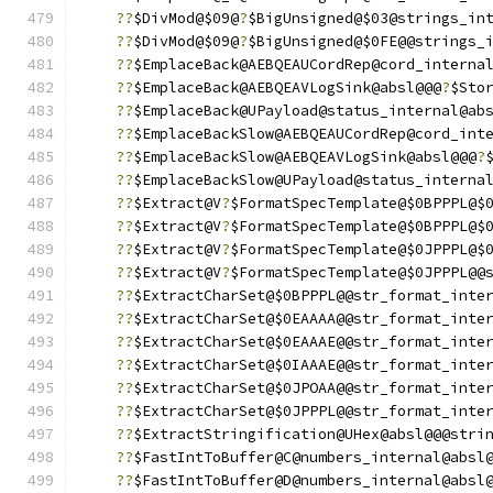
??
$DivMod@$09@
?
$BigUnsigned@$03@strings_in
??
$DivMod@$09@
?
$BigUnsigned@$0FE@@strings_
??
$EmplaceBack@AEBQEAUCordRep@cord_interna
??
$EmplaceBack@AEBQEAVLogSink@absl@@@
?
$Sto
??
$EmplaceBack@UPayload@status_internal@ab
??
$EmplaceBackSlow@AEBQEAUCordRep@cord_int
??
$EmplaceBackSlow@AEBQEAVLogSink@absl@@@
?
??
$EmplaceBackSlow@UPayload@status_interna
??
$Extract@V
?
$FormatSpecTemplate@$0BPPPL@$
??
$Extract@V
?
$FormatSpecTemplate@$0BPPPL@$
??
$Extract@V
?
$FormatSpecTemplate@$0JPPPL@$
??
$Extract@V
?
$FormatSpecTemplate@$0JPPPL@@
??
$ExtractCharSet@$0BPPPL@@str_format_inte
??
$ExtractCharSet@$0EAAAA@@str_format_inte
??
$ExtractCharSet@$0EAAAE@@str_format_inte
??
$ExtractCharSet@$0IAAAE@@str_format_inte
??
$ExtractCharSet@$0JPOAA@@str_format_inte
??
$ExtractCharSet@$0JPPPL@@str_format_inte
??
$ExtractStringification@UHex@absl@@@stri
??
$FastIntToBuffer@C@numbers_internal@absl
??
$FastIntToBuffer@D@numbers_internal@absl