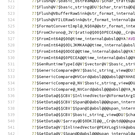
??
$Flush@V
?
$basic_ostream@DU
?
$char_traits@
??
$Flush@V
?
$basic_string@DU
?
$char_traits@D
??
$Flush@VBufferRawSink@str_format_interna
??
$Flush@VFILERawSink@str_format_internal@
??
$FormatConvertImpl@_N$0A@@str_format_int
??
$FromChrono@_JV
?
$ratio@$00$0PECEA@@__Cr@
??
$FromInt64@$00@time_internal@absl@@YA
?
AV
??
$FromInt64@$0DLJKMKAA@@time_internal@abs
??
$FromInt64@$0DOI@@time_internal@absl@@YA
??
$FromInt64@$0PECEA@@time_internal@absl@@
??
$GenRuntimeTypeId@V
?
$vector@V
?
$basic_str
??
$GenericCompare@HV
?
$basic_string_view@DU
??
$GenericCompare@HVCord@absl@@@absl@@YAHA
??
$GenericCompare@_NV
?
$basic_string_view@D
??
$GenericCompare@_NVCord@absl@@@absl@@YA_
??
$GetData@$$CBV
?
$InlinedVector@VFormatArg
??
$GetData@$$CBV
?
$Span@D@absl@@@span_inter
??
$GetData@$$CBV
?
$Span@I@absl@@@span_inter
??
$GetData@$$CBV
?
$basic_string_view@DU
?
$ch
??
$GetData@U
?
$array@D$0DKJI@@__Cr@std@@@sp
??
$GetData@V
?
$InlinedVector@PEAVLogSink@ab
??
$GetData@V
?
$Span@D@absl@@@span_internal@