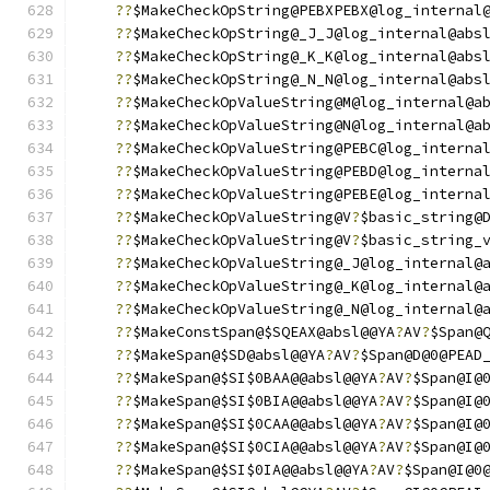
??
$MakeCheckOpString@PEBXPEBX@log_internal
??
$MakeCheckOpString@_J_J@log_internal@abs
??
$MakeCheckOpString@_K_K@log_internal@abs
??
$MakeCheckOpString@_N_N@log_internal@abs
??
$MakeCheckOpValueString@M@log_internal@a
??
$MakeCheckOpValueString@N@log_internal@a
??
$MakeCheckOpValueString@PEBC@log_interna
??
$MakeCheckOpValueString@PEBD@log_interna
??
$MakeCheckOpValueString@PEBE@log_interna
??
$MakeCheckOpValueString@V
?
$basic_string@
??
$MakeCheckOpValueString@V
?
$basic_string_
??
$MakeCheckOpValueString@_J@log_internal@
??
$MakeCheckOpValueString@_K@log_internal@
??
$MakeCheckOpValueString@_N@log_internal@
??
$MakeConstSpan@$SQEAX@absl@@YA
?
AV
?
$Span@
??
$MakeSpan@$SD@absl@@YA
?
AV
?
$Span@D@0@PEAD
??
$MakeSpan@$SI$0BAA@@absl@@YA
?
AV
?
$Span@I@
??
$MakeSpan@$SI$0BIA@@absl@@YA
?
AV
?
$Span@I@
??
$MakeSpan@$SI$0CAA@@absl@@YA
?
AV
?
$Span@I@
??
$MakeSpan@$SI$0CIA@@absl@@YA
?
AV
?
$Span@I@
??
$MakeSpan@$SI$0IA@@absl@@YA
?
AV
?
$Span@I@0