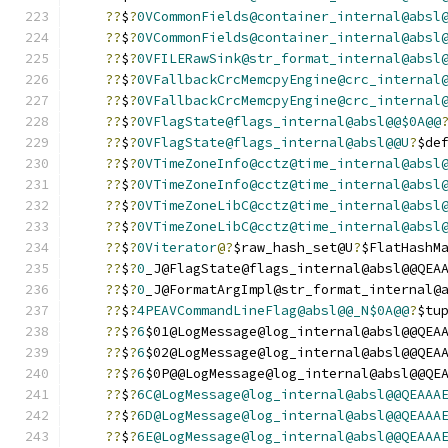
??
$
?
0VCommonFields@container_internal@absl
??
$
?
0VCommonFields@container_internal@absl
??
$
?
0VFILERawSink@str_format_internal@absl
??
$
?
0VFallbackCrcMemcpyEngine@crc_internal
??
$
?
0VFallbackCrcMemcpyEngine@crc_internal
??
$
?
0VFlagState@flags_internal@absl@@$0A@@
??
$
?
0VFlagState@flags_internal@absl@@U
?
$de
??
$
?
0VTimeZoneInfo@cctz@time_internal@absl
??
$
?
0VTimeZoneInfo@cctz@time_internal@absl
??
$
?
0VTimeZoneLibC@cctz@time_internal@absl
??
$
?
0VTimeZoneLibC@cctz@time_internal@absl
??
$
?
0Viterator
@?
$raw_hash_set@U
?
$FlatHashM
??
$
?
0
_J@FlagState@flags_internal@absl@@QEA
??
$
?
0
_J@FormatArgImpl@str_format_internal@
??
$
?
4PEAVCommandLineFlag@absl@@_N$0A@@
?
$tu
??
$
?
6
$01@LogMessage@log_internal@absl@@QEA
??
$
?
6
$02@LogMessage@log_internal@absl@@QEA
??
$
?
6
$0P@@LogMessage@log_internal@absl@@QE
??
$
?
6C@LogMessage@log_internal@absl@@QEAAA
??
$
?
6D@LogMessage@log_internal@absl@@QEAAA
??
$
?
6E@LogMessage@log_internal@absl@@QEAAA