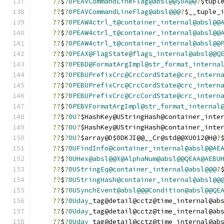
??
$
?
0PEAVCommandLineFlag@absl@@$0A@@
?
$tupl
??
$
?
0PEAVCommandLineFlag@absl@@@
?
$__tuple_
??
$
?
0PEAW4ctrl_t@container_internal@absl@@
??
$
?
0PEAW4ctrl_t@container_internal@absl@@
??
$
?
0PEAW4ctrl_t@container_internal@absl@@
??
$
?
0PEAX@FlagState@flags_internal@absl@@Q
??
$
?
0PEBD@FormatArgImpl@str_format_interna
??
$
?
0PEBUPrefixCrc@CrcCordState@crc_intern
??
$
?
0PEBUPrefixCrc@CrcCordState@crc_intern
??
$
?
0PEBUPrefixCrc@CrcCordState@crc_intern
??
$
?
0PEBVFormatArgImpl@str_format_internal
??
$
?
0U
?
$HashKey@UStringHash@container_inte
??
$
?
0U
?
$HashKey@UStringHash@container_inte
??
$
?
0U
?
$array@D$0DKJI@@__Cr@std@@XU012@H@
?
??
$
?
0UFindInfo@container_internal@absl@@AE
??
$
?
0UHex@absl@@X@AlphaNum@absl@@QEAA@AEBU
??
$
?
0UStringEq@container_internal@absl@@@
?
??
$
?
0UStringHash@container_internal@absl@@
??
$
?
0USynchEvent@absl@@@Condition@absl@@QE
??
$
?
0Uday
_tag@detail@cctz@time_internal@ab
??
$
?
0Uday
_tag@detail@cctz@time_internal@ab
??
$
?
0Uday
_tag@detail@cctz@time_internal@ab