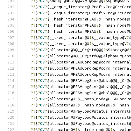
??
$
?
0V
?
$Span@I@absl@@XV01@$0A@@
?
$Span@$$CB
??
$
?
0V
?
$__deque_iterator@UPrefixCrc@CrcCor
??
$
?
0V
?
$__deque_iterator@UPrefixCrc@CrcCor
??
$
?
0V
?
$__hash_iterator@PEAU
?
$__hash_node@
??
$
?
0V
?
$__hash_iterator@PEAU
?
$__hash_node@
??
$
?
0V
?
$__hash_iterator@PEAU
?
$__hash_node@
??
$
?
0V
?
$__tree_iterator@U
?
$__value_type@V
?
??
$
?
0V
?
$__tree_iterator@U
?
$__value_type@V
?
??
$
?
0V
?
$allocator@D@__Cr@std@@@
?
$Storage@V
??
$
?
0V
?
$allocator@D@__Cr@std@@@AlphaNum@ab
??
$
?
0V
?
$allocator@PEAUCordRep@cord_interna
??
$
?
0V
?
$allocator@PEAUCordRep@cord_interna
??
$
?
0V
?
$allocator@PEAUCordRep@cord_interna
??
$
?
0V
?
$allocator@PEAVLogSink@absl@@@__Cr@
??
$
?
0V
?
$allocator@PEAVLogSink@absl@@@__Cr@
??
$
?
0V
?
$allocator@PEAVLogSink@absl@@@__Cr@
??
$
?
0V
?
$allocator@U
?
$__hash_node@PEBUCordR
??
$
?
0V
?
$allocator@U
?
$__hash_node@U
?
$__hash
??
$
?
0V
?
$allocator@UPayload@status_internal
??
$
?
0V
?
$allocator@UPayload@status_internal
??
$
?
0V
?
$allocator@UPayload@status_internal
??
$
?
0V
?
$allocator@V
?
$__tree_node@U
?
$__valu