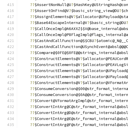
??
$AssertNonNull@U
?
$HashKey@UStringHash@co
??
$AssertOnFind@V
?
$basic_string_view@DU
?
$c
??
$AssignElements@V
?
$allocator@UPayload@st
??
$Base64EscapeInternal@V
?
$basic_string@DU
??
$CallOnceImpl@A6AXXZ$$V@base_internal@ab
??
$CallOnceImpl@P8FlagImpl@flags_internal@
??
$CastAndCallFunction@$$CBU
?
$atomic@_N@__
??
$CastAndCallFunction@USynchEvent@absl@@@
??
$Compare@$0FE@$0FE@@strings_internal@abs
??
$ConstructElements@V
?
$allocator@PEAUCord
??
$ConstructElements@V
?
$allocator@PEAVLogS
??
$ConstructElements@V
?
$allocator@UPayload
??
$ConstructElements@V
?
$allocator@UPayload
??
$ConstructElements@V
?
$allocator@VFormatA
??
$ConsumeConversion@$00@str_format_intern
??
$ConsumeConversion@$0A@@str_format_inter
??
$Convert@VFormatArgImpl@str_format_inter
??
$ConvertIntArg@C@str_format_internal@abs
??
$ConvertIntArg@D@str_format_internal@abs
??
$ConvertIntArg@E@str_format_internal@abs
??
$ConvertIntArg@F@str_format_internal@abs