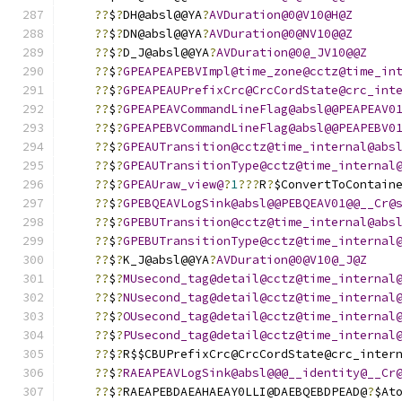
??
$
?
DH@absl@@YA
?
AVDuration@0@V10@H@Z
??
$
?
DN@absl@@YA
?
AVDuration@0@NV10@@Z
??
$
?
D_J@absl@@YA
?
AVDuration@0@_JV10@@Z
??
$
?
GPEAPEAPEBVImpl@time_zone@cctz@time_in
??
$
?
GPEAPEAUPrefixCrc@CrcCordState@crc_int
??
$
?
GPEAPEAVCommandLineFlag@absl@@PEAPEAV0
??
$
?
GPEAPEBVCommandLineFlag@absl@@PEAPEBV0
??
$
?
GPEAUTransition@cctz@time_internal@abs
??
$
?
GPEAUTransitionType@cctz@time_internal
??
$
?
GPEAUraw_view@
?
1
???
R
?
$ConvertToContain
??
$
?
GPEBQEAVLogSink@absl@@PEBQEAV01@@__Cr@
??
$
?
GPEBUTransition@cctz@time_internal@abs
??
$
?
GPEBUTransitionType@cctz@time_internal
??
$
?
K_J@absl@@YA
?
AVDuration@0@V10@_J@Z
??
$
?
MUsecond_tag@detail@cctz@time_internal
??
$
?
NUsecond_tag@detail@cctz@time_internal
??
$
?
OUsecond_tag@detail@cctz@time_internal
??
$
?
PUsecond_tag@detail@cctz@time_internal
??
$
?
R$$CBUPrefixCrc@CrcCordState@crc_inter
??
$
?
RAEAPEAVLogSink@absl@@@__identity@__Cr
??
$
?
RAEAPEBDAEAHAEAY0LLI@DAEBQEBDPEAD@
?
$At