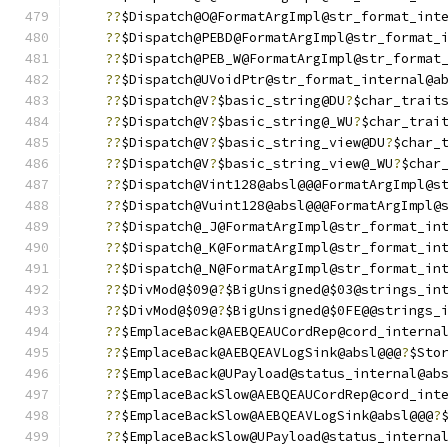
??
$Dispatch@O@FormatArgImpl@str_format_int
??
$Dispatch@PEBD@FormatArgImpl@str_format_
??
$Dispatch@PEB_W@FormatArgImpl@str_format
??
$Dispatch@UVoidPtr@str_format_internal@a
??
$Dispatch@V
?
$basic_string@DU
?
$char_trait
??
$Dispatch@V
?
$basic_string@_WU
?
$char_trai
??
$Dispatch@V
?
$basic_string_view@DU
?
$char_
??
$Dispatch@V
?
$basic_string_view@_WU
?
$char
??
$Dispatch@Vint128@absl@@@FormatArgImpl@s
??
$Dispatch@Vuint128@absl@@@FormatArgImpl@
??
$Dispatch@_J@FormatArgImpl@str_format_in
??
$Dispatch@_K@FormatArgImpl@str_format_in
??
$Dispatch@_N@FormatArgImpl@str_format_in
??
$DivMod@$09@
?
$BigUnsigned@$03@strings_in
??
$DivMod@$09@
?
$BigUnsigned@$0FE@@strings_
??
$EmplaceBack@AEBQEAUCordRep@cord_interna
??
$EmplaceBack@AEBQEAVLogSink@absl@@@
?
$Sto
??
$EmplaceBack@UPayload@status_internal@ab
??
$EmplaceBackSlow@AEBQEAUCordRep@cord_int
??
$EmplaceBackSlow@AEBQEAVLogSink@absl@@@
?
??
$EmplaceBackSlow@UPayload@status_interna