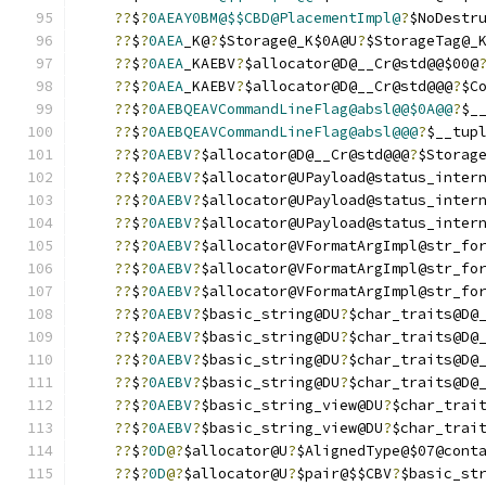
??
$
?
0AEAY0BM@$$CBD@PlacementImpl@
?
$NoDestr
??
$
?
0AEA
_K@
?
$Storage@_K$0A@U
?
$StorageTag@_
??
$
?
0AEA
_KAEBV
?
$allocator@D@__Cr@std@@$00@
??
$
?
0AEA
_KAEBV
?
$allocator@D@__Cr@std@@@
?
$C
??
$
?
0AEBQEAVCommandLineFlag@absl@@$0A@@
?
$_
??
$
?
0AEBQEAVCommandLineFlag@absl@@@
?
$__tup
??
$
?
0AEBV
?
$allocator@D@__Cr@std@@@
?
$Storag
??
$
?
0AEBV
?
$allocator@UPayload@status_inter
??
$
?
0AEBV
?
$allocator@UPayload@status_inter
??
$
?
0AEBV
?
$allocator@UPayload@status_inter
??
$
?
0AEBV
?
$allocator@VFormatArgImpl@str_fo
??
$
?
0AEBV
?
$allocator@VFormatArgImpl@str_fo
??
$
?
0AEBV
?
$allocator@VFormatArgImpl@str_fo
??
$
?
0AEBV
?
$basic_string@DU
?
$char_traits@D@
??
$
?
0AEBV
?
$basic_string@DU
?
$char_traits@D@
??
$
?
0AEBV
?
$basic_string@DU
?
$char_traits@D@
??
$
?
0AEBV
?
$basic_string@DU
?
$char_traits@D@
??
$
?
0AEBV
?
$basic_string_view@DU
?
$char_trai
??
$
?
0AEBV
?
$basic_string_view@DU
?
$char_trai
??
$
?
0D
@?
$allocator@U
?
$AlignedType@$07@cont
??
$
?
0D
@?
$allocator@U
?
$pair@$$CBV
?
$basic_st