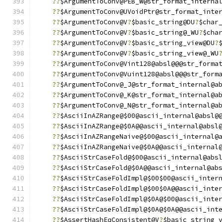
??
$ArgumentToConv@PEB_W@str_format_interna
??
$ArgumentToConv@UVoidPtr@str_format_inte
??
$ArgumentToConv@V
?
$basic_string@DU
?
$char
??
$ArgumentToConv@V
?
$basic_string@_WU
?
$cha
??
$ArgumentToConv@V
?
$basic_string_view@DU
?
??
$ArgumentToConv@V
?
$basic_string_view@_WU
??
$ArgumentToConv@Vint128@absl@@@str_forma
??
$ArgumentToConv@Vuint128@absl@@@str_form
??
$ArgumentToConv@_J@str_format_internal@a
??
$ArgumentToConv@_K@str_format_internal@a
??
$ArgumentToConv@_N@str_format_internal@a
??
$AsciiInAZRange@$00@ascii_internal@absl@
??
$AsciiInAZRange@$0A@@ascii_internal@absl
??
$AsciiInAZRangeNaive@$00@ascii_internal@
??
$AsciiInAZRangeNaive@$0A@@ascii_internal
??
$AsciiStrCaseFold@$00@ascii_internal@abs
??
$AsciiStrCaseFold@$0A@@ascii_internal@ab
??
$AsciiStrCaseFoldImpl@$00$00@ascii_inter
??
$AsciiStrCaseFoldImpl@$00$0A@@ascii_inte
??
$AsciiStrCaseFoldImpl@$0A@$00@ascii_inte
??
$AsciiStrCaseFoldImpl@$0A@$0A@@ascii_int
??
$AssertHashEqConsistent@V
?
$basic_string_