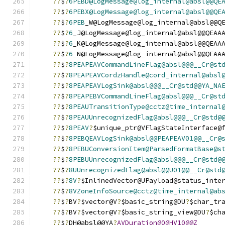
??
$
?
6PEBD@LogMessage@log_internal@absl@@QE
??
$
?
6PEBX@LogMessage@log_internal@absl@@QE
??
$
?
6PEB
_W@LogMessage@log_internal@absl@@Q
??
$
?
6
_J@LogMessage@log_internal@absl@@QEAA
??
$
?
6
_K@LogMessage@log_internal@absl@@QEAA
??
$
?
6
_N@LogMessage@log_internal@absl@@QEAA
??
$
?
8PEAPEAVCommandLineFlag@absl@@@__Cr@st
??
$
?
8PEAPEAVCordzHandle@cord_internal@absl
??
$
?
8PEAPEAVLogSink@absl@@@__Cr@std@@YA_NA
??
$
?
8PEAPEBVCommandLineFlag@absl@@@__Cr@st
??
$
?
8PEAUTransitionType@cctz@time_internal
??
$
?
8PEAUUnrecognizedFlag@absl@@@__Cr@std@
??
$
?
8PEAV
?
$unique_ptr@VFlagStateInterface@
??
$
?
8PEBQEAVLogSink@absl@@PEAPEAV01@@__Cr@
??
$
?
8PEBUConversionItem@ParsedFormatBase@s
??
$
?
8PEBUUnrecognizedFlag@absl@@@__Cr@std@
??
$
?
8UUnrecognizedFlag@absl@@U01@@__Cr@std
??
$
?
8V
?
$InlinedVector@UPayload@status_inte
??
$
?
8VZoneInfoSource@cctz@time_internal@ab
??
$
?
BV
?
$vector@V
?
$basic_string@DU
?
$char_tr
??
$
?
BV
?
$vector@V
?
$basic_string_view@DU
?
$ch
??
$
?
DH@absl@@YA
?
AVDuration@0@HV10@@Z