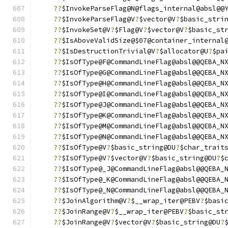
??
$InvokeParseFlag@N@flags_internal@absl@@
??
$InvokeParseFlag@V
?
$vector@V
?
$basic_stri
??
$InvokeSet@V
?
$Flag@V
?
$vector@V
?
$basic_st
??
$IsAboveValidSize@$07@container_internal
??
$IsDestructionTrivial@V
?
$allocator@U
?
$pa
??
$IsOfType@F@CommandLineFlag@absl@@QEBA_N
??
$IsOfType@G@CommandLineFlag@absl@@QEBA_N
??
$IsOfType@H@CommandLineFlag@absl@@QEBA_N
??
$IsOfType@I@CommandLineFlag@absl@@QEBA_N
??
$IsOfType@J@CommandLineFlag@absl@@QEBA_N
??
$IsOfType@K@CommandLineFlag@absl@@QEBA_N
??
$IsOfType@M@CommandLineFlag@absl@@QEBA_N
??
$IsOfType@N@CommandLineFlag@absl@@QEBA_N
??
$IsOfType@V
?
$basic_string@DU
?
$char_trait
??
$IsOfType@V
?
$vector@V
?
$basic_string@DU
?
$
??
$IsOfType@_J@CommandLineFlag@absl@@QEBA_
??
$IsOfType@_K@CommandLineFlag@absl@@QEBA_
??
$IsOfType@_N@CommandLineFlag@absl@@QEBA_
??
$JoinAlgorithm@V
?
$__wrap_iter@PEBV
?
$basi
??
$JoinRange@V
?
$__wrap_iter@PEBV
?
$basic_st
??
$JoinRange@V
?
$vector@V
?
$basic_string@DU
?