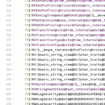
??
$
?
RPEAPEBVImpl@time_zone@cctz@time_inter
??
$
?
RPEAUPrefixCrc@CrcCordState@crc_intern
??
$
?
RPEAUPrefixCrc@CrcCordState@crc_intern
??
$
?
RPEAVLogSink@absl@@PEAV01@$0A@@
?
$__mov
??
$
?
RPEAVSpinLock@base_internal@absl@@AEB_
??
$
?
RPEBUPrefixCrc@CrcCordState@crc_intern
??
$
?
RUTransition@cctz@time_internal@absl@@
??
$
?
RUTransition@cctz@time_internal@absl@@
??
$
?
RUTransitionType@cctz@time_internal@ab
??
$
?
RUTransitionType@cctz@time_internal@ab
??
$
?
RV
?
$__deque_iterator@UPrefixCrc@CrcCor
??
$
?
RV
?
$basic_string_view@DU
?
$char_traits@
??
$
?
RV
?
$basic_string_view@DU
?
$char_traits@
??
$
?
RV
?
$basic_string_view@DU
?
$char_traits@
??
$
?
RV
?
$basic_string_view@DU
?
$char_traits@
??
$
?
RV
?
$basic_string_view@DU
?
$char_traits@
??
$
?
RV
?
$basic_string_view@DU
?
$char_traits@
??
$
?
RVDuration@absl@@V01@@
?
$__less@XX@__Cr
??
$
?
RVMixingHashState@hash_internal@absl@@
??
$
?
RW4LogSeverity@absl@@AEBQEBDHAEAPEBD@
?
??
$
?
RW4LogSeverity@absl@@AEBQEBDHAEAV
?
$bas
??
$
?
RW4LogSeverity@absl@@AEBQEBDHAEAY0CC@$