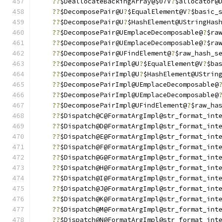
??
$DeallocateBackingArray@$07V
?
$allocator@
??
$DecomposePair@U
?
$EqualElement@V
?
$basic_
??
$DecomposePair@U
?
$HashElement@UStringHas
??
$DecomposePair@UEmplaceDecomposable@
?
$ra
??
$DecomposePair@UEmplaceDecomposable@
?
$ra
??
$DecomposePair@UFindElement@
?
$raw_hash_s
??
$DecomposePairImpl@U
?
$EqualElement@V
?
$ba
??
$DecomposePairImpl@U
?
$HashElement@UStrin
??
$DecomposePairImpl@UEmplaceDecomposable@
??
$DecomposePairImpl@UEmplaceDecomposable@
??
$DecomposePairImpl@UFindElement@
?
$raw_ha
??
$Dispatch@C@FormatArgImpl@str_format_int
??
$Dispatch@D@FormatArgImpl@str_format_int
??
$Dispatch@E@FormatArgImpl@str_format_int
??
$Dispatch@F@FormatArgImpl@str_format_int
??
$Dispatch@G@FormatArgImpl@str_format_int
??
$Dispatch@H@FormatArgImpl@str_format_int
??
$Dispatch@I@FormatArgImpl@str_format_int
??
$Dispatch@J@FormatArgImpl@str_format_int
??
$Dispatch@K@FormatArgImpl@str_format_int
??
$Dispatch@M@FormatArgImpl@str_format_int
??
$Dispatch@N@FormatArgImpl@str_format_int