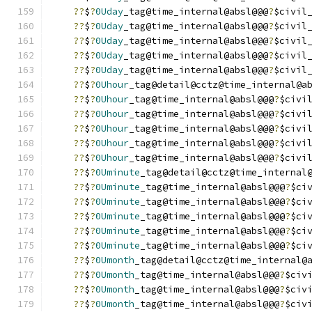
??
$
?
0Uday
_tag@time_internal@absl@@@
?
$civil
??
$
?
0Uday
_tag@time_internal@absl@@@
?
$civil
??
$
?
0Uday
_tag@time_internal@absl@@@
?
$civil
??
$
?
0Uday
_tag@time_internal@absl@@@
?
$civil
??
$
?
0Uday
_tag@time_internal@absl@@@
?
$civil
??
$
?
0Uhour
_tag@detail@cctz@time_internal@a
??
$
?
0Uhour
_tag@time_internal@absl@@@
?
$civi
??
$
?
0Uhour
_tag@time_internal@absl@@@
?
$civi
??
$
?
0Uhour
_tag@time_internal@absl@@@
?
$civi
??
$
?
0Uhour
_tag@time_internal@absl@@@
?
$civi
??
$
?
0Uhour
_tag@time_internal@absl@@@
?
$civi
??
$
?
0Uminute
_tag@detail@cctz@time_internal
??
$
?
0Uminute
_tag@time_internal@absl@@@
?
$ci
??
$
?
0Uminute
_tag@time_internal@absl@@@
?
$ci
??
$
?
0Uminute
_tag@time_internal@absl@@@
?
$ci
??
$
?
0Uminute
_tag@time_internal@absl@@@
?
$ci
??
$
?
0Uminute
_tag@time_internal@absl@@@
?
$ci
??
$
?
0Umonth
_tag@detail@cctz@time_internal@
??
$
?
0Umonth
_tag@time_internal@absl@@@
?
$civ
??
$
?
0Umonth
_tag@time_internal@absl@@@
?
$civ
??
$
?
0Umonth
_tag@time_internal@absl@@@
?
$civ