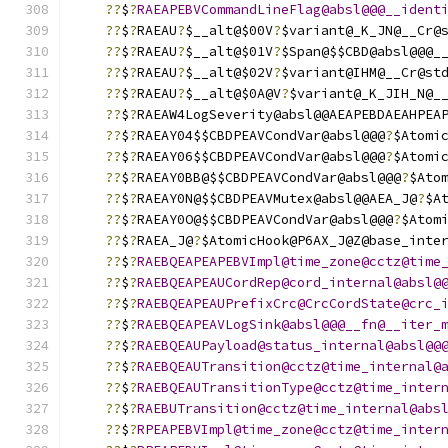
??
$
?
RAEAPEBVCommandLineFlag@absl@@@__ident
??
$
?
RAEAU
?
$__alt@$00V
?
$variant@_K_JN@__Cr@
??
$
?
RAEAU
?
$__alt@$01V
?
$Span@$$CBD@absl@@@_
??
$
?
RAEAU
?
$__alt@$02V
?
$variant@IHM@__Cr@st
??
$
?
RAEAU
?
$__alt@$0A@V
?
$variant@_K_JIH_N@_
??
$
?
RAEAW4LogSeverity@absl@@AEAPEBDAEAHPEA
??
$
?
RAEAY04$$CBDPEAVCondVar@absl@@@
?
$Atomi
??
$
?
RAEAY06$$CBDPEAVCondVar@absl@@@
?
$Atomi
??
$
?
RAEAY0BB@$$CBDPEAVCondVar@absl@@@
?
$Ato
??
$
?
RAEAY0N@$$CBDPEAVMutex@absl@@AEA_J@
?
$A
??
$
?
RAEAY0O@$$CBDPEAVCondVar@absl@@@
?
$Atom
??
$
?
RAEA_J@
?
$AtomicHook@P6AX_J@Z@base_inte
??
$
?
RAEBQEAPEAPEBVImpl@time_zone@cctz@time
??
$
?
RAEBQEAPEAUCordRep@cord_internal@absl@
??
$
?
RAEBQEAPEAUPrefixCrc@CrcCordState@crc_
??
$
?
RAEBQEAPEAVLogSink@absl@@@__fn@__iter_
??
$
?
RAEBQEAUPayload@status_internal@absl@@
??
$
?
RAEBQEAUTransition@cctz@time_internal@
??
$
?
RAEBQEAUTransitionType@cctz@time_inter
??
$
?
RAEBUTransition@cctz@time_internal@abs
??
$
?
RPEAPEBVImpl@time_zone@cctz@time_inter