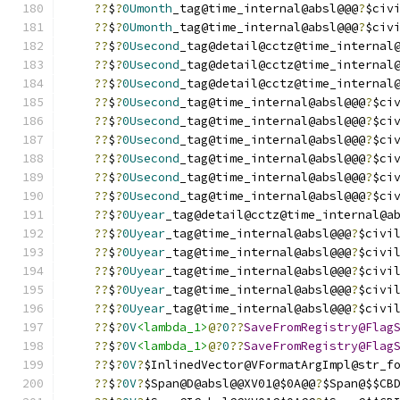
??
$
?
0Umonth
_tag@time_internal@absl@@@
?
$civ
??
$
?
0Umonth
_tag@time_internal@absl@@@
?
$civ
??
$
?
0Usecond
_tag@detail@cctz@time_internal
??
$
?
0Usecond
_tag@detail@cctz@time_internal
??
$
?
0Usecond
_tag@detail@cctz@time_internal
??
$
?
0Usecond
_tag@time_internal@absl@@@
?
$ci
??
$
?
0Usecond
_tag@time_internal@absl@@@
?
$ci
??
$
?
0Usecond
_tag@time_internal@absl@@@
?
$ci
??
$
?
0Usecond
_tag@time_internal@absl@@@
?
$ci
??
$
?
0Usecond
_tag@time_internal@absl@@@
?
$ci
??
$
?
0Usecond
_tag@time_internal@absl@@@
?
$ci
??
$
?
0Uyear
_tag@detail@cctz@time_internal@a
??
$
?
0Uyear
_tag@time_internal@absl@@@
?
$civi
??
$
?
0Uyear
_tag@time_internal@absl@@@
?
$civi
??
$
?
0Uyear
_tag@time_internal@absl@@@
?
$civi
??
$
?
0Uyear
_tag@time_internal@absl@@@
?
$civi
??
$
?
0Uyear
_tag@time_internal@absl@@@
?
$civi
??
$
?
0V
<lambda_1>
@?
0
??
SaveFromRegistry@Flag
??
$
?
0V
<lambda_1>
@?
0
??
SaveFromRegistry@Flag
??
$
?
0V
?
$InlinedVector@VFormatArgImpl@str_f
??
$
?
0V
?
$Span@D@absl@@XV01@$0A@@
?
$Span@$$CB