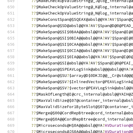
??
$MakeCheckOpValueString@_J@log_internal@
??
$MakeCheckOpValueString@_K@log_internal@
??
$MakeCheckOpValueString@_N@log_internal@
??
$MakeConstSpan@$SQEAX@absl@@YA
?
AV
?
$Span@
??
$MakeSpan@$SD@absl@@YA
?
AV
?
$Span@D@0@PEAD
??
$MakeSpan@$SI$0BAA@@absl@@YA
?
AV
?
$Span@I@
??
$MakeSpan@$SI$0BIA@@absl@@YA
?
AV
?
$Span@I@
??
$MakeSpan@$SI$0CAA@@absl@@YA
?
AV
?
$Span@I@
??
$MakeSpan@$SI$0CIA@@absl@@YA
?
AV
?
$Span@I@
??
$MakeSpan@$SI$0IA@@absl@@YA
?
AV
?
$Span@I@0
??
$MakeSpan@$SI@absl@@YA
?
AV
?
$Span@I@0@PEAI
??
$MakeSpan@$SPEAVLogSink@absl@@@absl@@YA
?
??
$MakeSpan@$SU
?
$array@D$0DKJI@@__Cr@std@@
??
$MakeSpan@$SV
?
$InlinedVector@PEAVLogSink
??
$MakeSpan@$SV
?
$vector@PEAVLogSink@absl@@
??
$MaskOfLength@I@crc_internal@absl@@YAIH@
??
$MaxValidSize@$07@container_internal@abs
??
$MaxValidSizeFor1ByteSlot@$07@container_
??
$Merge@$00@CordRepBtree@cord_internal@ab
??
$Merge@$0A@@CordRepBtree@cord_internal@a
??
$Microseconds@H$0A@@absl@@YA
?
AVDuration@
??
$Microseconds@J$0A@@absl@@YA
?
AVDuration@