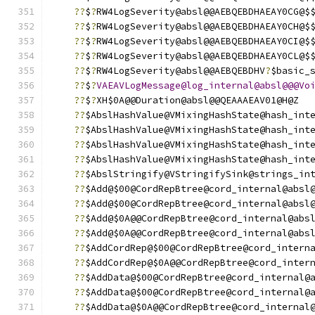
??
$
?
RW4LogSeverity@absl@@AEBQEBDHAEAY0CG@$
??
$
?
RW4LogSeverity@absl@@AEBQEBDHAEAY0CH@$
??
$
?
RW4LogSeverity@absl@@AEBQEBDHAEAY0CI@$
??
$
?
RW4LogSeverity@absl@@AEBQEBDHAEAY0CL@$
??
$
?
RW4LogSeverity@absl@@AEBQEBDHV
?
$basic_
??
$
?
VAEAVLogMessage@log_internal@absl@@@Vo
??
$
?
XH$0A@@Duration@absl@@QEAAAEAV01@H@Z
??
$AbslHashValue@VMixingHashState@hash_int
??
$AbslHashValue@VMixingHashState@hash_int
??
$AbslHashValue@VMixingHashState@hash_int
??
$AbslHashValue@VMixingHashState@hash_int
??
$AbslStringify@VStringifySink@strings_in
??
$Add@$00@CordRepBtree@cord_internal@absl
??
$Add@$00@CordRepBtree@cord_internal@absl
??
$Add@$0A@@CordRepBtree@cord_internal@abs
??
$Add@$0A@@CordRepBtree@cord_internal@abs
??
$AddCordRep@$00@CordRepBtree@cord_intern
??
$AddCordRep@$0A@@CordRepBtree@cord_inter
??
$AddData@$00@CordRepBtree@cord_internal@
??
$AddData@$00@CordRepBtree@cord_internal@
??
$AddData@$0A@@CordRepBtree@cord_internal