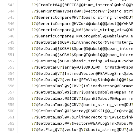
??
$FromInt64@$0PECEA@@time_internal@absl@@
??
$GenRuntimeTypeId@V
?
$vector@V
?
$basic_str
??
$GenericCompare@HV
?
$basic_string_view@DU
??
$GenericCompare@HVCord@absl@@@absl@@YAHA
??
$GenericCompare@_NV
?
$basic_string_view@D
??
$GenericCompare@_NVCord@absl@@@absl@@YA_
??
$GetData@$$CBV
?
$InlinedVector@VFormatArg
??
$GetData@$$CBV
?
$Span@D@absl@@@span_inter
??
$GetData@$$CBV
?
$Span@I@absl@@@span_inter
??
$GetData@$$CBV
?
$basic_string_view@DU
?
$ch
??
$GetData@U
?
$array@D$0DKJI@@__Cr@std@@@sp
??
$GetData@V
?
$InlinedVector@PEAVLogSink@ab
??
$GetData@V
?
$vector@PEAVLogSink@absl@@V
?
$
??
$GetDataImpl@$$CBV
?
$InlinedVector@VForma
??
$GetDataImpl@$$CBV
?
$Span@D@absl@@@span_i
??
$GetDataImpl@$$CBV
?
$Span@I@absl@@@span_i
??
$GetDataImpl@$$CBV
?
$basic_string_view@DU
??
$GetDataImpl@U
?
$array@D$0DKJI@@__Cr@std@
??
$GetDataImpl@V
?
$InlinedVector@PEAVLogSin
??
$GetDataImpl@V
?
$vector@PEAVLogSink@absl@
??
$GetFlag@V
?
$vector@V
?
$basic_string@DU
?
$c