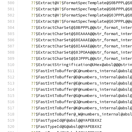
??
$Extract@V
?
$FormatSpecTemplate@$0BPPPL@$
??
$Extract@V
?
$FormatSpecTemplate@$0BPPPL@$
??
$Extract@V
?
$FormatSpecTemplate@$0JPPPL@$
??
$Extract@V
?
$FormatSpecTemplate@$0JPPPL@@
??
$ExtractCharSet@$0BPPPL@@str_format_inte
??
$ExtractCharSet@$0EAAAA@@str_format_inte
??
$ExtractCharSet@$0EAAAE@@str_format_inte
??
$ExtractCharSet@$0IAAAE@@str_format_inte
??
$ExtractCharSet@$0JPOAA@@str_format_inte
??
$ExtractCharSet@$0JPPPL@@str_format_inte
??
$ExtractStringification@UHex@absl@@@stri
??
$FastIntToBuffer@C@numbers_internal@absl
??
$FastIntToBuffer@D@numbers_internal@absl
??
$FastIntToBuffer@E@numbers_internal@absl
??
$FastIntToBuffer@F@numbers_internal@absl
??
$FastIntToBuffer@G@numbers_internal@absl
??
$FastIntToBuffer@J@numbers_internal@absl
??
$FastIntToBuffer@K@numbers_internal@absl
??
$FastIntToBuffer@_W@numbers_internal@abs
??
$FastTypeId@F@absl@@YAPEBXXZ
??
$FastTypeId@G@absl@@YAPEBXXZ