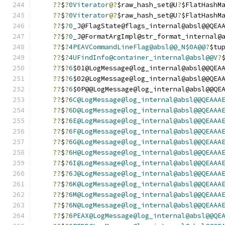
??
$
?
0Viterator
@?
$raw_hash_set@U
?
$FlatHashM
??
$
?
0Viterator
@?
$raw_hash_set@U
?
$FlatHashM
??
$
?
0
_J@FlagState@flags_internal@absl@@QEA
??
$
?
0
_J@FormatArgImpl@str_format_internal@
??
$
?
4PEAVCommandLineFlag@absl@@_N$0A@@
?
$tu
??
$
?
4UFindInfo@container_internal@absl@@V
?
??
$
?
6
$01@LogMessage@log_internal@absl@@QEA
??
$
?
6
$02@LogMessage@log_internal@absl@@QEA
??
$
?
6
$0P@@LogMessage@log_internal@absl@@QE
??
$
?
6C@LogMessage@log_internal@absl@@QEAAA
??
$
?
6D@LogMessage@log_internal@absl@@QEAAA
??
$
?
6E@LogMessage@log_internal@absl@@QEAAA
??
$
?
6F@LogMessage@log_internal@absl@@QEAAA
??
$
?
6G@LogMessage@log_internal@absl@@QEAAA
??
$
?
6H@LogMessage@log_internal@absl@@QEAAA
??
$
?
6I@LogMessage@log_internal@absl@@QEAAA
??
$
?
6J@LogMessage@log_internal@absl@@QEAAA
??
$
?
6K@LogMessage@log_internal@absl@@QEAAA
??
$
?
6M@LogMessage@log_internal@absl@@QEAAA
??
$
?
6N@LogMessage@log_internal@absl@@QEAAA
??
$
?
6PEAX@LogMessage@log_internal@absl@@QE