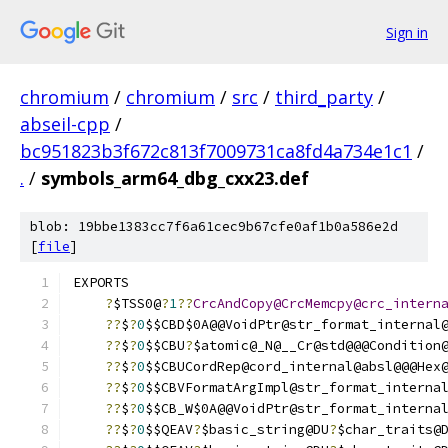
Sign in
chromium
/
chromium
/
src
/
third_party
/
abseil-cpp
/
bc951823b3f672c813f7009731ca8fd4a734e1c1
/
.
/
symbols_arm64_dbg_cxx23.def
blob: 19bbe1383cc7f6a61cec9b67cfe0af1b0a586e2d
[
file
]
EXPORTS
?
$TSS0@
?
1
??
CrcAndCopy@CrcMemcpy@crc_intern
??
$
?
0
$$CBD$0A@@VoidPtr@str_format_internal
??
$
?
0
$$CBU
?
$atomic@_N@__Cr@std@@@Condition
??
$
?
0
$$CBUCordRep@cord_internal@absl@@@Hex
??
$
?
0
$$CBVFormatArgImpl@str_format_interna
??
$
?
0
$$CB_W$0A@@VoidPtr@str_format_interna
??
$
?
0
$$QEAV
?
$basic_string@DU
?
$char_traits@