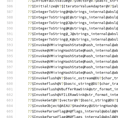
??
$InitDefaultValue@V
?
$vector@V
?
$basic_str
??
$Initialize@V
?
$IteratorValueAdapter@V
?
$a
??
$IntegerToString@H@strings_internal@absl
??
$IntegerToString@I@strings_internal@absl
??
$IntegerToString@J@strings_internal@absl
??
$IntegerToString@K@strings_internal@absl
??
$IntegerToString@_J@strings_internal@abs
??
$IntegerToString@_K@strings_internal@abs
??
$Invoke@VMixingHashState@hash_internal@a
??
$Invoke@VMixingHashState@hash_internal@a
??
$Invoke@VMixingHashState@hash_internal@a
??
$Invoke@VMixingHashState@hash_internal@a
??
$Invoke@VMixingHashState@hash_internal@a
??
$Invoke@VMixingHashState@hash_internal@a
??
$InvokeFlush@V
?
$basic_ostream@DU
?
$char_t
??
$InvokeFlush@V
?
$basic_string@DU
?
$char_tr
??
$InvokeFlush@VBufferRawSink@str_format_i
??
$InvokeFlush@VFILERawSink@str_format_int
??
$InvokeGet@V
?
$vector@V
?
$basic_string@DU
?
??
$InvokeObject@AEAU
?
$HashKey@UStringHash@
??
$InvokeParseFlag@H@flags_internal@absl@@
??
$InvokeParseFlag@M@flags_internal@absl@@