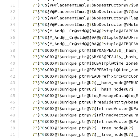
??
$
?
0
$$V@PlacementImpl@
?
$NoDestructor@V
?
$S
??
$
?
0
$$V@PlacementImpl@
?
$NoDestructor@V
?
$b
??
$
?
0
$$V@PlacementImpl@
?
$NoDestructor@VFla
??
$
?
0
$$V@PlacementImpl@
?
$NoDestructor@VMut
??
$
?
0
$$Y_And@__Cr@std@@$0A@@
?
$tuple@AEAPEA
??
$
?
0
$$Y_And@__Cr@std@@$0A@@
?
$tuple@AEAUFi
??
$
?
0
$$Y_And@__Cr@std@@$0A@@
?
$tuple@AEBQEA
??
$
?
0
$00X@
?
$unique_ptr@$$BY0A@PEAU
?
$__hash
??
$
?
0
$00X@
?
$unique_ptr@$$BY0A@PEAU
?
$__hash
??
$
?
0
$00X@
?
$unique_ptr@$$CBVImpl@time_zone
??
$
?
0
$00X@
?
$unique_ptr@PEAPEBVImpl@time_zo
??
$
?
0
$00X@
?
$unique_ptr@PEAUPrefixCrc@CrcCo
??
$
?
0
$00X@
?
$unique_ptr@U
?
$__hash_node@PEBU
??
$
?
0
$00X@
?
$unique_ptr@U
?
$__hash_node@U
?
$_
??
$
?
0
$00X@
?
$unique_ptr@ULogMessageData@Log
??
$
?
0
$00X@
?
$unique_ptr@UThreadIdentity@bas
??
$
?
0
$00X@
?
$unique_ptr@V
?
$InlinedVector@UP
??
$
?
0
$00X@
?
$unique_ptr@V
?
$InlinedVector@UP
??
$
?
0
$00X@
?
$unique_ptr@V
?
$InlinedVector@UP
??
$
?
0
$00X@
?
$unique_ptr@V
?
$__tree_node@U
?
$_
??
$
?
0
$00X@
?
$unique_ptr@V
?
$__tree_node@U
?
$_