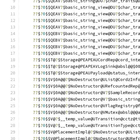
??
$
?
0
$$QEAV
?
$basic_string@DU
?
$char_traits@
??
$
?
0
$$QEAV
?
$basic_string_view@DU
?
$char_tr
??
$
?
0
$$QEAV
?
$basic_string_view@DU
?
$char_tr
??
$
?
0
$$QEAV
?
$basic_string_view@DU
?
$char_tr
??
$
?
0
$$QEAV
?
$basic_string_view@DU
?
$char_tr
??
$
?
0
$$QEBV
?
$basic_string_view@DU
?
$char_tr
??
$
?
0
$$QEBV
?
$basic_string_view@DU
?
$char_tr
??
$
?
0
$$QEBV
?
$basic_string_view@DU
?
$char_tr
??
$
?
0
$$QEBV
?
$basic_string_view@DU
?
$char_tr
??
$
?
0
$$T@
?
$Storage@PEAPEAUCordRep@cord_int
??
$
?
0
$$T@
?
$Storage@PEAPEAVLogSink@absl@@$0
??
$
?
0
$$T@
?
$Storage@PEAUPayload@status_inte
??
$
?
0
$$V$0A@@
?
$NoDestructor@UList@CordzInf
??
$
?
0
$$V$0A@@
?
$NoDestructor@URefcountedRep
??
$
?
0
$$V$0A@@
?
$NoDestructor@V
?
$SampleRecor
??
$
?
0
$$V$0A@@
?
$NoDestructor@V
?
$basic_strin
??
$
?
0
$$V$0A@@
?
$NoDestructor@VFlagRegistry@
??
$
?
0
$$V$0A@@
?
$NoDestructor@VMutex@absl@@@
??
$
?
0
$$V@
?
$__temp_value@UTransition@cctz@t
??
$
?
0
$$V@
?
$__temp_value@UTransitionType@cc
??
$
?
0
$$V@PlacementImpl@
?
$NoDestructor@ULis
??
$
?
0
$$V@PlacementImpl@
?
$NoDestructor@URef