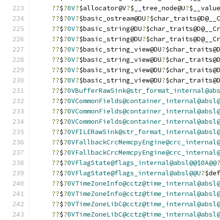
??
$
?
0V
?
$allocator@V
?
$__tree_node@U
?
$__valu
??
$
?
0V
?
$basic_ostream@DU
?
$char_traits@D@__
??
$
?
0V
?
$basic_string@DU
?
$char_traits@D@__C
??
$
?
0V
?
$basic_string@DU
?
$char_traits@D@__C
??
$
?
0V
?
$basic_string_view@DU
?
$char_traits@
??
$
?
0V
?
$basic_string_view@DU
?
$char_traits@
??
$
?
0V
?
$basic_string_view@DU
?
$char_traits@
??
$
?
0V
?
$basic_string_view@DU
?
$char_traits@
??
$
?
0VBufferRawSink@str_format_internal@ab
??
$
?
0VCommonFields@container_internal@absl
??
$
?
0VCommonFields@container_internal@absl
??
$
?
0VCommonFields@container_internal@absl
??
$
?
0VFILERawSink@str_format_internal@absl
??
$
?
0VFallbackCrcMemcpyEngine@crc_internal
??
$
?
0VFallbackCrcMemcpyEngine@crc_internal
??
$
?
0VFlagState@flags_internal@absl@@$0A@@
??
$
?
0VFlagState@flags_internal@absl@@U
?
$de
??
$
?
0VTimeZoneInfo@cctz@time_internal@absl
??
$
?
0VTimeZoneInfo@cctz@time_internal@absl
??
$
?
0VTimeZoneLibC@cctz@time_internal@absl
??
$
?
0VTimeZoneLibC@cctz@time_internal@absl