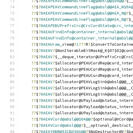
??
$
?
0AEAPEAVCommandLineFlag@absl@@$0A@@
?
$_
??
$
?
0AEAPEAVCommandLineFlag@absl@@AEA_N$0A
??
$
?
0AEAPEAVCommandLineFlag@absl@@AEA_N@
?
$
??
$
?
0AEAPEAVCommandLineFlag@absl@@AEA_N@
?
$
??
$
?
0AEAPEBUPrefixCrc@CrcCordState@crc_int
??
$
?
0AEAUFindInfo@container_internal@absl@
??
$
?
0AEAUFindInfo@container_internal@absl@
??
$
?
0AEAUraw
_view@
?
1
???
R
?
$ConvertToContain
??
$
?
0AEAV
?
$NonIterableBitMask@_K$07$02@con
??
$
?
0AEAV
?
$__deque_iterator@UPrefixCrc@Crc
??
$
?
0AEAV
?
$allocator@PEAUCordRep@cord_inte
??
$
?
0AEAV
?
$allocator@PEAUCordRep@cord_inte
??
$
?
0AEAV
?
$allocator@PEAUCordRep@cord_inte
??
$
?
0AEAV
?
$allocator@PEAVLogSink@absl@@@__
??
$
?
0AEAV
?
$allocator@PEAVLogSink@absl@@@__
??
$
?
0AEAV
?
$allocator@PEAVLogSink@absl@@@__
??
$
?
0AEAV
?
$allocator@UPayload@status_inter
??
$
?
0AEAV
?
$allocator@UPayload@status_inter
??
$
?
0AEAV
?
$allocator@UPayload@status_inter
??
$
?
0AEAVCord@absl@@$0A@@
?
$optional@VCord@
??
$
?
0AEAVCord@absl@@@
?
$__optional_destruct
??
$
?
0AEAY0BM@$$CBD$0A@@
?
$NoDestructor@V
?
$b