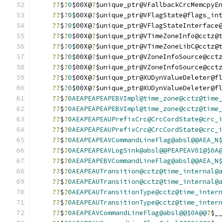
??
$
?
0
$00X@
?
$unique_ptr@VFallbackCrcMemcpyE
??
$
?
0
$00X@
?
$unique_ptr@VFlagState@flags_in
??
$
?
0
$00X@
?
$unique_ptr@VFlagStateInterface
??
$
?
0
$00X@
?
$unique_ptr@VTimeZoneInfo@cctz@
??
$
?
0
$00X@
?
$unique_ptr@VTimeZoneLibC@cctz@
??
$
?
0
$00X@
?
$unique_ptr@VZoneInfoSource@cct
??
$
?
0
$00X@
?
$unique_ptr@VZoneInfoSource@cct
??
$
?
0
$00X@
?
$unique_ptr@XUDynValueDeleter@f
??
$
?
0
$00X@
?
$unique_ptr@XUDynValueDeleter@f
??
$
?
0AEAPEAPEAPEBVImpl@time_zone@cctz@time
??
$
?
0AEAPEAPEAPEBVImpl@time_zone@cctz@time
??
$
?
0AEAPEAPEAUPrefixCrc@CrcCordState@crc_
??
$
?
0AEAPEAPEAUPrefixCrc@CrcCordState@crc_
??
$
?
0AEAPEAPEAVCommandLineFlag@absl@@AEA_N
??
$
?
0AEAPEAPEAVLogSink@absl@@PEAPEAV01@$0A
??
$
?
0AEAPEAPEBVCommandLineFlag@absl@@AEA_N
??
$
?
0AEAPEAUTransition@cctz@time_internal@
??
$
?
0AEAPEAUTransition@cctz@time_internal@
??
$
?
0AEAPEAUTransitionType@cctz@time_inter
??
$
?
0AEAPEAUTransitionType@cctz@time_inter
??
$
?
0AEAPEAVCommandLineFlag@absl@@$0A@@
?
$_