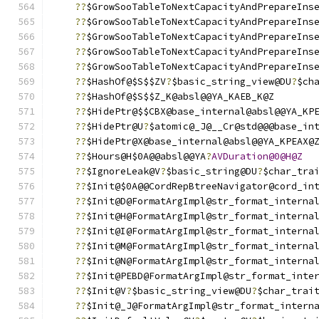
??
$GrowSooTableToNextCapacityAndPrepareIns
??
$GrowSooTableToNextCapacityAndPrepareIns
??
$GrowSooTableToNextCapacityAndPrepareIns
??
$GrowSooTableToNextCapacityAndPrepareIns
??
$GrowSooTableToNextCapacityAndPrepareIns
??
$HashOf@$S$$ZV
?
$basic_string_view@DU
?
$ch
??
$HashOf@$S$$Z_K@absl@@YA_KAEB_K@Z
??
$HidePtr@$$CBX@base_internal@absl@@YA_KP
??
$HidePtr@U
?
$atomic@_J@__Cr@std@@@base_in
??
$HidePtr@X@base_internal@absl@@YA_KPEAX@
??
$Hours@H$0A@@absl@@YA
?
AVDuration@0@H@Z
??
$IgnoreLeak@V
?
$basic_string@DU
?
$char_tra
??
$Init@$0A@@CordRepBtreeNavigator@cord_in
??
$Init@D@FormatArgImpl@str_format_interna
??
$Init@H@FormatArgImpl@str_format_interna
??
$Init@I@FormatArgImpl@str_format_interna
??
$Init@M@FormatArgImpl@str_format_interna
??
$Init@N@FormatArgImpl@str_format_interna
??
$Init@PEBD@FormatArgImpl@str_format_inte
??
$Init@V
?
$basic_string_view@DU
?
$char_trai
??
$Init@_J@FormatArgImpl@str_format_intern