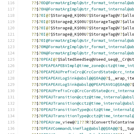
??
$
?
0D@FormatArgImpl@str_format_internal@a
??
$
?
0H@FormatArgImpl@str_format_internal@a
??
$
?
0I
@?
$Storage@_K$00U
?
$StorageTag@V
?
$all
??
$
?
0I
@?
$Storage@_K$00U
?
$StorageTag@V
?
$all
??
$
?
0I
@?
$Storage@_K$00U
?
$StorageTag@V
?
$all
??
$
?
0I
@?
$Storage@_K$00U
?
$StorageTag@V
?
$all
??
$
?
0I@FormatArgImpl@str_format_internal@a
??
$
?
0M@FormatArgImpl@str_format_internal@a
??
$
?
0N@FormatArgImpl@str_format_internal@a
??
$
?
0PEAI
@?
$SaltedSeedSeq@Vseed_seq@__Cr@s
??
$
?
0PEAPEAPEBVImpl@time_zone@cctz@time_in
??
$
?
0PEAPEAUPrefixCrc@CrcCordState@crc_int
??
$
?
0PEAPEAVLogSink@absl@@$0A@@
?
$__wrap_it
??
$
?
0PEAPEAVLogSink@absl@@PEAPEAV01@$0A@@
?
??
$
?
0PEAUPrefixCrc@CrcCordState@crc_intern
??
$
?
0PEAUTransition@cctz@time_internal@abs
??
$
?
0PEAUTransition@cctz@time_internal@abs
??
$
?
0PEAUTransitionType@cctz@time_internal
??
$
?
0PEAUTransitionType@cctz@time_internal
??
$
?
0PEAUraw
_view@
?
1
???
R
?
$ConvertToContain
??
$
?
0PEAVCommandLineFlag@absl@@$0A@@
?
$__tu