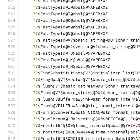
??
$FastTypeId@H@absl@@YAPEBXXZ
??
$FastTypeId@I@absl@@YAPEBXXZ
??
$FastTypeId@J@absl@@YAPEBXXZ
??
$FastTypeId@K@absl@@YAPEBXXZ
??
$FastTypeId@M@absl@@YAPEBXXZ
??
$FastTypeId@N@absl@@YAPEBXXZ
??
$FastTypeId@V
?
$basic_string@DU
?
$char_tra
??
$FastTypeId@V
?
$vector@V
?
$basic_string@DU
??
$FastTypeId@_J@absl@@YAPEBXXZ
??
$FastTypeId@_K@absl@@YAPEBXXZ
??
$FastTypeId@_N@absl@@YAPEBXXZ
??
$FindSubstitutions@V
?
$initializer_list@U
??
$FlagOps@V
?
$vector@V
?
$basic_string@DU
?
$c
??
$Flush@V
?
$basic_ostream@DU
?
$char_traits@
??
$Flush@V
?
$basic_string@DU
?
$char_traits@D
??
$Flush@VBufferRawSink@str_format_interna
??
$Flush@VFILERawSink@str_format_internal@
??
$FormatConvertImpl@_N$0A@@str_format_int
??
$FromChrono@_JV
?
$ratio@$00$0PECEA@@__Cr@
??
$FromInt64@$00@time_internal@absl@@YA
?
AV
??
$FromInt64@$0DLJKMKAA@@time_internal@abs
??
$FromInt64@$0DOI@@time_internal@absl@@YA