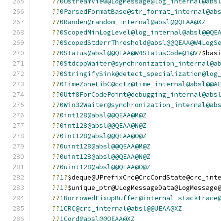
??
0OstreamView@LogMessage@log_internal@abs
??
0ParsedFormatBase@str_format_internal@ab
??
0Randen@random_internal@absl@@QEAA@XZ
??
0ScopedMinLogLevel@log_internal@absl@@QE
??
0ScopedStderrThreshold@absl@@QEAA@W4LogS
??
0Status@absl@@QEAA@W4StatusCode@1@V
?
$bas
??
0StdcppWaiter@synchronization_internal@a
??
0StringifySink@detect_specialization@log
??
0TimeZoneLibC@cctz@time_internal@absl@@A
??
0Utf8ForCodePoint@debugging_internal@abs
??
0Win32Waiter@synchronization_internal@ab
??
0int128@absl@@QEAA@M@Z
??
0int128@absl@@QEAA@N@Z
??
0int128@absl@@QEAA@O@Z
??
0uint128@absl@@QEAA@M@Z
??
0uint128@absl@@QEAA@N@Z
??
0uint128@absl@@QEAA@O@Z
??
1
?
$deque@UPrefixCrc@CrcCordState@crc_int
??
1
?
$unique_ptr@ULogMessageData@LogMessage
??
1BorrowedFixupBuffer@internal_stacktrace
??
1CRC@crc_internal@absl@@UEAA@XZ
??
1Cord@absl@@QEAA@XZ