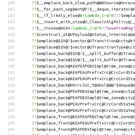
??
$__emplace_back_slow_path@W4Source@Unrec
??
$__for_each_segment@V
?
$__deque_iterator@
??
$__if_likely_else@V
<lambda_1>
@?
0
???
$empl
??
$__insert_with_size@U_ClassicAlgPolicy@_
??
$__invoke@AEAV
<lambda_1>
@?
0
??
SaveFromReg
??
$construct_at@UPayload@status_internal@a
??
$emplace@$$V@
?
$vector@UTransition@cctz@t
??
$emplace@$$V@
?
$vector@UTransitionType@cc
??
$emplace_back@$$V@
?
$__split_buffer@UTran
??
$emplace_back@$$V@
?
$__split_buffer@UTran
??
$emplace_back@AEAPEAPEBVImpl@time_zone@c
??
$emplace_back@AEAPEAUPrefixCrc@CrcCordSt
??
$emplace_back@AEAPEAUPrefixCrc@CrcCordSt
??
$emplace_back@HVcrc32c_t@absl@@@
?
$deque@
??
$emplace_back@PEAPEBVImpl@time_zone@cctz
??
$emplace_back@PEAPEBVImpl@time_zone@cctz
??
$emplace_back@PEAUPrefixCrc@CrcCordState
??
$emplace_back@PEAUPrefixCrc@CrcCordState
??
$emplace_front@AEAPEAPEBVImpl@time_zone@
??
$emplace_front@AEAPEAUPrefixCrc@CrcCordS
??
$emplace_front@PEAPEBVImpl@time_zone@cct