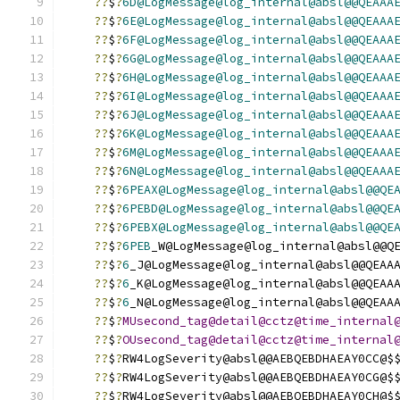
??
$
?
6D@LogMessage@log_internal@absl@@QEAAA
??
$
?
6E@LogMessage@log_internal@absl@@QEAAA
??
$
?
6F@LogMessage@log_internal@absl@@QEAAA
??
$
?
6G@LogMessage@log_internal@absl@@QEAAA
??
$
?
6H@LogMessage@log_internal@absl@@QEAAA
??
$
?
6I@LogMessage@log_internal@absl@@QEAAA
??
$
?
6J@LogMessage@log_internal@absl@@QEAAA
??
$
?
6K@LogMessage@log_internal@absl@@QEAAA
??
$
?
6M@LogMessage@log_internal@absl@@QEAAA
??
$
?
6N@LogMessage@log_internal@absl@@QEAAA
??
$
?
6PEAX@LogMessage@log_internal@absl@@QE
??
$
?
6PEBD@LogMessage@log_internal@absl@@QE
??
$
?
6PEBX@LogMessage@log_internal@absl@@QE
??
$
?
6PEB
_W@LogMessage@log_internal@absl@@Q
??
$
?
6
_J@LogMessage@log_internal@absl@@QEAA
??
$
?
6
_K@LogMessage@log_internal@absl@@QEAA
??
$
?
6
_N@LogMessage@log_internal@absl@@QEAA
??
$
?
MUsecond_tag@detail@cctz@time_internal
??
$
?
OUsecond_tag@detail@cctz@time_internal
??
$
?
RW4LogSeverity@absl@@AEBQEBDHAEAY0CC@$
??
$
?
RW4LogSeverity@absl@@AEBQEBDHAEAY0CG@$
??
$
?
RW4LogSeverity@absl@@AEBQEBDHAEAY0CH@$