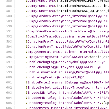
?
DummyFunction@
?
$AtomicHook@P6AXPEBX_J@Z@b
?
DummyFunction@
?
$AtomicHook@P6AXXZ@base_in
?
DummyFunction@
?
$AtomicHook@P6AX_J@Z@base_
?
Dump@CordRepBtree@cord_internal@absl@@SAX
?
Dump@CordRepBtree@cord_internal@absl@@SAX
?
Dump@CordRepBtree@cord_internal@absl@@SAX
?
DumpPCAndFrameSizesAndStackTrace@debuggin
?
DumpStackTrace@debugging_internal@absl@@Y
?
DurationFromTimespec@absl@@YA
?
AVDuration@
?
DurationFromTimeval@absl@@YA
?
AVDuration@1
?
EmptyGeneration@container_internal@absl@@
?
EmptyString@Status@absl@@CAPEBV
?
$basic_st
?
EnableDebugLog@CondVar@absl@@QEAAXPEBD@Z
?
EnableDebugLog@Mutex@absl@@QEAAXPEBD@Z
?
EnableInvariantDebugging@Mutex@absl@@QEAA
?
EnableLogPrefix@absl@@YAX_N@Z
?
EnableMutexInvariantDebugging@absl@@YAX_N
?
EnableSymbolizeLogStackTrace@log_internal
?
Encode32Bit@log_internal@absl@@YA_N_KIPEA
?
Encode64Bit@log_internal@absl@@YA_N_K0PEA
?
EncodeBytes@log_internal@absl@@YA_N_KV
?
$S
?
EncodeBytesTruncate@log_internal@absl@@YA