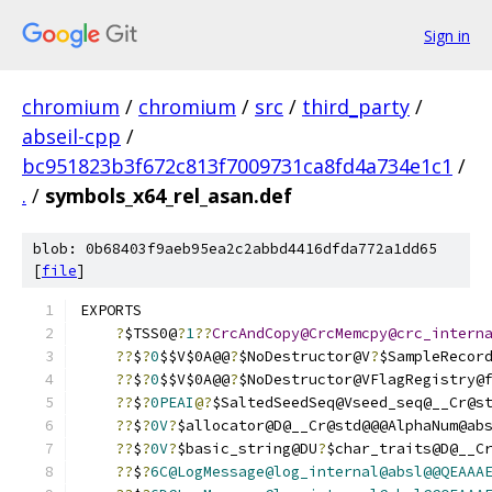
Sign in
chromium
/
chromium
/
src
/
third_party
/
abseil-cpp
/
bc951823b3f672c813f7009731ca8fd4a734e1c1
/
.
/
symbols_x64_rel_asan.def
blob: 0b68403f9aeb95ea2c2abbd4416dfda772a1dd65
[
file
]
EXPORTS
?
$TSS0@
?
1
??
CrcAndCopy@CrcMemcpy@crc_intern
??
$
?
0
$$V$0A@@
?
$NoDestructor@V
?
$SampleRecor
??
$
?
0
$$V$0A@@
?
$NoDestructor@VFlagRegistry@
??
$
?
0PEAI
@?
$SaltedSeedSeq@Vseed_seq@__Cr@s
??
$
?
0V
?
$allocator@D@__Cr@std@@@AlphaNum@ab
??
$
?
0V
?
$basic_string@DU
?
$char_traits@D@__C
??
$
?
6C@LogMessage@log_internal@absl@@QEAAA