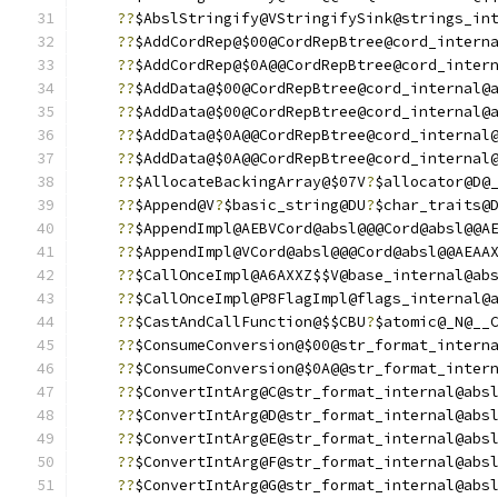
??
$AbslStringify@VStringifySink@strings_in
??
$AddCordRep@$00@CordRepBtree@cord_intern
??
$AddCordRep@$0A@@CordRepBtree@cord_inter
??
$AddData@$00@CordRepBtree@cord_internal@
??
$AddData@$00@CordRepBtree@cord_internal@
??
$AddData@$0A@@CordRepBtree@cord_internal
??
$AddData@$0A@@CordRepBtree@cord_internal
??
$AllocateBackingArray@$07V
?
$allocator@D@
??
$Append@V
?
$basic_string@DU
?
$char_traits@
??
$AppendImpl@AEBVCord@absl@@@Cord@absl@@A
??
$AppendImpl@VCord@absl@@@Cord@absl@@AEAA
??
$CallOnceImpl@A6AXXZ$$V@base_internal@ab
??
$CallOnceImpl@P8FlagImpl@flags_internal@
??
$CastAndCallFunction@$$CBU
?
$atomic@_N@__
??
$ConsumeConversion@$00@str_format_intern
??
$ConsumeConversion@$0A@@str_format_inter
??
$ConvertIntArg@C@str_format_internal@abs
??
$ConvertIntArg@D@str_format_internal@abs
??
$ConvertIntArg@E@str_format_internal@abs
??
$ConvertIntArg@F@str_format_internal@abs
??
$ConvertIntArg@G@str_format_internal@abs