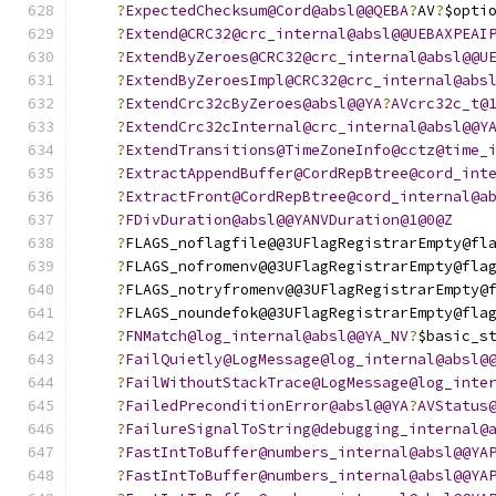
?
ExpectedChecksum@Cord@absl@@QEBA
?
AV
?
$opti
?
Extend@CRC32@crc_internal@absl@@UEBAXPEAI
?
ExtendByZeroes@CRC32@crc_internal@absl@@U
?
ExtendByZeroesImpl@CRC32@crc_internal@abs
?
ExtendCrc32cByZeroes@absl@@YA
?
AVcrc32c_t@
?
ExtendCrc32cInternal@crc_internal@absl@@Y
?
ExtendTransitions@TimeZoneInfo@cctz@time_
?
ExtractAppendBuffer@CordRepBtree@cord_int
?
ExtractFront@CordRepBtree@cord_internal@a
?
FDivDuration@absl@@YANVDuration@1@0@Z
?
FLAGS_noflagfile@@3UFlagRegistrarEmpty@fl
?
FLAGS_nofromenv@@3UFlagRegistrarEmpty@fla
?
FLAGS_notryfromenv@@3UFlagRegistrarEmpty@
?
FLAGS_noundefok@@3UFlagRegistrarEmpty@fla
?
FNMatch@log_internal@absl@@YA_NV
?
$basic_s
?
FailQuietly@LogMessage@log_internal@absl@
?
FailWithoutStackTrace@LogMessage@log_inte
?
FailedPreconditionError@absl@@YA
?
AVStatus
?
FailureSignalToString@debugging_internal@
?
FastIntToBuffer@numbers_internal@absl@@YA
?
FastIntToBuffer@numbers_internal@absl@@YA