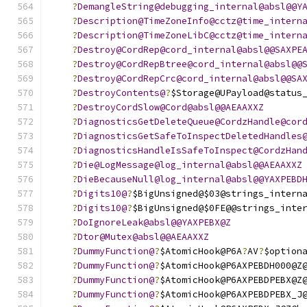
?
DemangleString@debugging_internal@absl@@Y
?
Description@TimeZoneInfo@cctz@time_intern
?
Description@TimeZoneLibC@cctz@time_intern
?
Destroy@CordRep@cord_internal@absl@@SAXPE
?
Destroy@CordRepBtree@cord_internal@absl@@
?
Destroy@CordRepCrc@cord_internal@absl@@SA
?
DestroyContents@
?
$Storage@UPayload@status
?
DestroyCordSlow@Cord@absl@@AEAAXXZ
?
DiagnosticsGetDeleteQueue@CordzHandle@cor
?
DiagnosticsGetSafeToInspectDeletedHandles
?
DiagnosticsHandleIsSafeToInspect@CordzHan
?
Die@LogMessage@log_internal@absl@@AEAAXXZ
?
DieBecauseNull@log_internal@absl@@YAXPEBD
?
Digits10@
?
$BigUnsigned@$03@strings_intern
?
Digits10@
?
$BigUnsigned@$0FE@@strings_inte
?
DoIgnoreLeak@absl@@YAXPEBX@Z
?
Dtor@Mutex@absl@@AEAAXXZ
?
DummyFunction@
?
$AtomicHook@P6A
?
AV
?
$option
?
DummyFunction@
?
$AtomicHook@P6AXPEBDH000@Z
?
DummyFunction@
?
$AtomicHook@P6AXPEBDPEBX@Z
?
DummyFunction@
?
$AtomicHook@P6AXPEBDPEBX_J