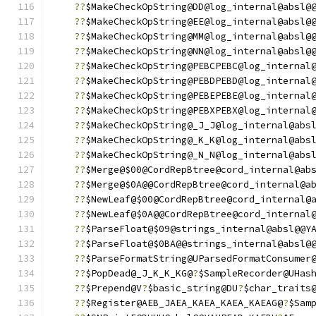
??
$MakeCheckOpString@DD@log_internal@absl@
??
$MakeCheckOpString@EE@log_internal@absl@
??
$MakeCheckOpString@MM@log_internal@absl@
??
$MakeCheckOpString@NN@log_internal@absl@
??
$MakeCheckOpString@PEBCPEBC@log_internal
??
$MakeCheckOpString@PEBDPEBD@log_internal
??
$MakeCheckOpString@PEBEPEBE@log_internal
??
$MakeCheckOpString@PEBXPEBX@log_internal
??
$MakeCheckOpString@_J_J@log_internal@abs
??
$MakeCheckOpString@_K_K@log_internal@abs
??
$MakeCheckOpString@_N_N@log_internal@abs
??
$Merge@$00@CordRepBtree@cord_internal@ab
??
$Merge@$0A@@CordRepBtree@cord_internal@a
??
$NewLeaf@$00@CordRepBtree@cord_internal@
??
$NewLeaf@$0A@@CordRepBtree@cord_internal
??
$ParseFloat@$09@strings_internal@absl@@Y
??
$ParseFloat@$0BA@@strings_internal@absl@
??
$ParseFormatString@UParsedFormatConsumer
??
$PopDead@_J_K_K_KG@
?
$SampleRecorder@UHas
??
$Prepend@V
?
$basic_string@DU
?
$char_traits
??
$Register@AEB_JAEA_KAEA_KAEA_KAEAG@
?
$Sam