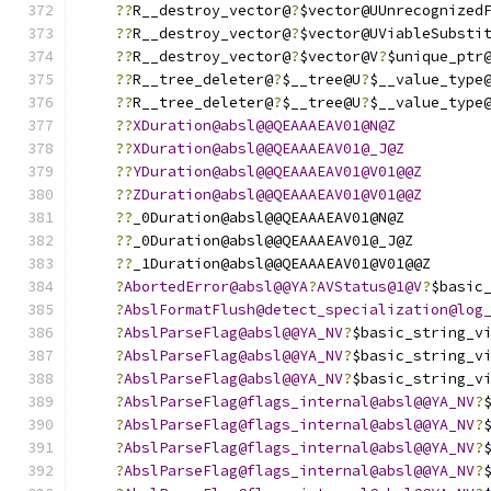
??
R__destroy_vector@
?
$vector@UUnrecognized
??
R__destroy_vector@
?
$vector@UViableSubsti
??
R__destroy_vector@
?
$vector@V
?
$unique_ptr
??
R__tree_deleter@
?
$__tree@U
?
$__value_type
??
R__tree_deleter@
?
$__tree@U
?
$__value_type
??
XDuration@absl@@QEAAAEAV01@N@Z
??
XDuration@absl@@QEAAAEAV01@_J@Z
??
YDuration@absl@@QEAAAEAV01@V01@@Z
??
ZDuration@absl@@QEAAAEAV01@V01@@Z
??
_0Duration@absl@@QEAAAEAV01@N@Z
??
_0Duration@absl@@QEAAAEAV01@_J@Z
??
_1Duration@absl@@QEAAAEAV01@V01@@Z
?
AbortedError@absl@@YA
?
AVStatus@1@V
?
$basic
?
AbslFormatFlush@detect_specialization@log
?
AbslParseFlag@absl@@YA_NV
?
$basic_string_v
?
AbslParseFlag@absl@@YA_NV
?
$basic_string_v
?
AbslParseFlag@absl@@YA_NV
?
$basic_string_v
?
AbslParseFlag@flags_internal@absl@@YA_NV
?
?
AbslParseFlag@flags_internal@absl@@YA_NV
?
?
AbslParseFlag@flags_internal@absl@@YA_NV
?
?
AbslParseFlag@flags_internal@absl@@YA_NV
?