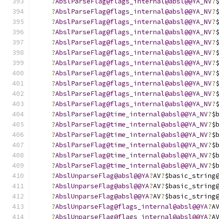
?
AbslParseFlag@flags_internal@absl@@YA_NV
?
?
AbslParseFlag@flags_internal@absl@@YA_NV
?
?
AbslParseFlag@flags_internal@absl@@YA_NV
?
?
AbslParseFlag@flags_internal@absl@@YA_NV
?
?
AbslParseFlag@flags_internal@absl@@YA_NV
?
?
AbslParseFlag@flags_internal@absl@@YA_NV
?
?
AbslParseFlag@flags_internal@absl@@YA_NV
?
?
AbslParseFlag@flags_internal@absl@@YA_NV
?
?
AbslParseFlag@flags_internal@absl@@YA_NV
?
?
AbslParseFlag@flags_internal@absl@@YA_NV
?
?
AbslParseFlag@flags_internal@absl@@YA_NV
?
?
AbslParseFlag@time_internal@absl@@YA_NV
?
$
?
AbslParseFlag@time_internal@absl@@YA_NV
?
$
?
AbslParseFlag@time_internal@absl@@YA_NV
?
$
?
AbslParseFlag@time_internal@absl@@YA_NV
?
$
?
AbslParseFlag@time_internal@absl@@YA_NV
?
$
?
AbslParseFlag@time_internal@absl@@YA_NV
?
$
?
AbslUnparseFlag@absl@@YA
?
AV
?
$basic_string
?
AbslUnparseFlag@absl@@YA
?
AV
?
$basic_string
?
AbslUnparseFlag@absl@@YA
?
AV
?
$basic_string
?
AbslUnparseFlag@flags_internal@absl@@YA
?
A
?
AbslUnparseFlag@flags_internal@absl@@YA
?
A