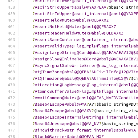
?
AsciiStrToLower@ascii_internal@absl@@YAXP
?
AsciiStrToUpper@absl@@YAXPEAV
?
$basic_stri
?
AsciiStrToUpper@ascii_internal@absl@@YAXP
?
AssertHeld@Mutex@absl@@QEBAXXZ
?
AssertNotHeld@Mutex@absl@@QEBAXXZ
?
AssertReaderHeld@Mutex@absl@@QEBAXXZ
?
AssertSameContainer@container_internal@ab
?
AssertValidType@FlagImpl@flags_internal@a
?
AssignLargeString@Cord@absl@@AEAAAEAV12@$
?
AssignSlow@InlineRep@Cord@absl@@AEAAXAEBV
?
AsyncSignalSafeWriteError@raw_log_interna
?
At@TimeZone@absl@@QEBA
?
AUCivilInfo@12@VTi
?
At@TimeZone@absl@@QEBA
?
AUTimeInfo@12@V
?
$c
?
AtLocation@LogMessage@log_internal@absl@@
?
AtomicBufferValue@FlagImpl@flags_internal
?
AwaitCommon@Mutex@absl@@AEAA_NAEBVConditi
?
Base64Escape@absl@@YA
?
AV
?
$basic_string@DU
?
Base64Escape@absl@@YAXV
?
$basic_string_vie
?
Base64EscapeInternal@strings_internal@abs
?
Base64Unescape@absl@@YA_NV
?
$basic_string_
?
BindWithPack@str_format_internal@absl@@YA
?
Block@Barrier@absl@@QEAA_NXZ