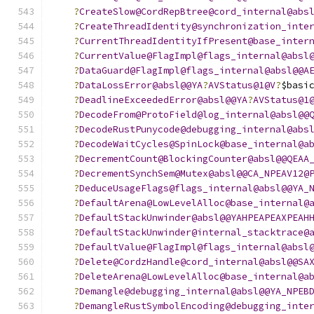
?
CreateSlow@CordRepBtree@cord_internal@abs
?
CreateThreadIdentity@synchronization_inte
?
CurrentThreadIdentityIfPresent@base_inter
?
CurrentValue@FlagImpl@flags_internal@absl
?
DataGuard@FlagImpl@flags_internal@absl@@A
?
DataLossError@absl@@YA
?
AVStatus@1@V
?
$basi
?
DeadlineExceededError@absl@@YA
?
AVStatus@1
?
DecodeFrom@ProtoField@log_internal@absl@@
?
DecodeRustPunycode@debugging_internal@abs
?
DecodeWaitCycles@SpinLock@base_internal@a
?
DecrementCount@BlockingCounter@absl@@QEAA
?
DecrementSynchSem@Mutex@absl@@CA_NPEAV12@
?
DeduceUsageFlags@flags_internal@absl@@YA_
?
DefaultArena@LowLevelAlloc@base_internal@
?
DefaultStackUnwinder@absl@@YAHPEAPEAXPEAH
?
DefaultStackUnwinder@internal_stacktrace@
?
DefaultValue@FlagImpl@flags_internal@absl
?
Delete@CordzHandle@cord_internal@absl@@SA
?
DeleteArena@LowLevelAlloc@base_internal@a
?
Demangle@debugging_internal@absl@@YA_NPEB
?
DemangleRustSymbolEncoding@debugging_inte