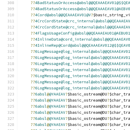
??
4BadStatusOrAccess@absl@@QEAAAEAV01@$$QE
??
4BadStatusOrAccess@absl@@QEAAAEAV01@AEBV
??
4Cord@absl@@QEAAAEAV01@V
?
$basic_string_v
??
4CrcCordState@crc_internal@absl@@QEAAAEA
??
4CrcCordState@crc_internal@absl@@QEAAAEA
??
4FlagsUsageConfig@absl@@QEAAAEAU01@AEBU0
??
4InlineData@cord_internal@absl@@QEAAAEAV
??
4InlineRep@Cord@absl@@QEAAAEAV012@$$QEAV
??
6LogMessage@log_internal@absl@@QEAAAEAV0
??
6LogMessage@log_internal@absl@@QEAAAEAV0
??
6LogMessage@log_internal@absl@@QEAAAEAV0
??
6LogMessage@log_internal@absl@@QEAAAEAV0
??
6LogMessage@log_internal@absl@@QEAAAEAV0
??
6LogMessage@log_internal@absl@@QEAAAEAV0
??
6LogMessage@log_internal@absl@@QEAAAEAV0
??
6absl
@
@YAAEAV
?
$basic_ostream@DU
?
$char_tr
??
6absl
@
@YAAEAV
?
$basic_ostream@DU
?
$char_tr
??
6absl
@
@YAAEAV
?
$basic_ostream@DU
?
$char_tr
??
6absl
@
@YAAEAV
?
$basic_ostream@DU
?
$char_tr
??
6absl
@
@YAAEAV
?
$basic_ostream@DU
?
$char_tr
??
6absl
@
@YAAEAV
?
$basic_ostream@DU
?
$char_tr