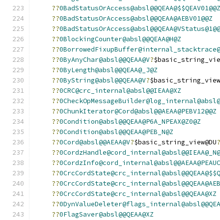
??
0BadStatusOrAccess@absl@@QEAA@$$QEAV01@@
??
0BadStatusOrAccess@absl@@QEAA@AEBV01@@Z
??
0BadStatusOrAccess@absl@@QEAA@VStatus@1@
??
0BlockingCounter@absl@@QEAA@H@Z
??
0BorrowedFixupBuffer@internal_stacktrace
??
0ByAnyChar@absl@@QEAA@V
?
$basic_string_vi
??
0ByLength@absl@@QEAA@_J@Z
??
0ByString@absl@@QEAA@V
?
$basic_string_vie
??
0CRC@crc_internal@absl@@IEAA@XZ
??
0CheckOpMessageBuilder@log_internal@absl
??
0ChunkIterator@Cord@absl@@AEAA@PEBV12@@Z
??
0Condition@absl@@QEAA@P6A_NPEAX@Z0@Z
??
0Condition@absl@@QEAA@PEB_N@Z
??
0Cord@absl@@AEAA@V
?
$basic_string_view@DU
??
0CordzHandle@cord_internal@absl@@IEAA@_N
??
0CordzInfo@cord_internal@absl@@AEAA@PEAU
??
0CrcCordState@crc_internal@absl@@QEAA@$$
??
0CrcCordState@crc_internal@absl@@QEAA@AE
??
0CrcCordState@crc_internal@absl@@QEAA@XZ
??
0DynValueDeleter@flags_internal@absl@@QE
??
0FlagSaver@absl@@QEAA@XZ