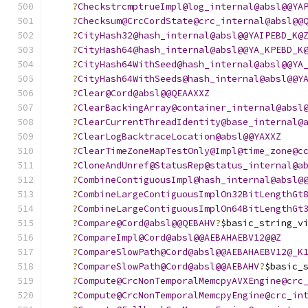
?
CheckstrcmptrueImpl@log_internal@absl@@YA
?
Checksum@CrcCordState@crc_internal@absl@@
?
CityHash32@hash_internal@absl@@YAIPEBD_K@
?
CityHash64@hash_internal@absl@@YA_KPEBD_K
?
CityHash64WithSeed@hash_internal@absl@@YA
?
CityHash64WithSeeds@hash_internal@absl@@Y
?
Clear@Cord@absl@@QEAAXXZ
?
ClearBackingArray@container_internal@absl
?
ClearCurrentThreadIdentity@base_internal@
?
ClearLogBacktraceLocation@absl@@YAXXZ
?
ClearTimeZoneMapTestOnly@Impl@time_zone@c
?
CloneAndUnref@StatusRep@status_internal@a
?
CombineContiguousImpl@hash_internal@absl@
?
CombineLargeContiguousImplOn32BitLengthGt
?
CombineLargeContiguousImplOn64BitLengthGt
?
Compare@Cord@absl@@QEBAHV
?
$basic_string_v
?
CompareImpl@Cord@absl@@AEBAHAEBV12@@Z
?
CompareSlowPath@Cord@absl@@AEBAHAEBV12@_K
?
CompareSlowPath@Cord@absl@@AEBAHV
?
$basic_
?
Compute@CrcNonTemporalMemcpyAVXEngine@crc
?
Compute@CrcNonTemporalMemcpyEngine@crc_in