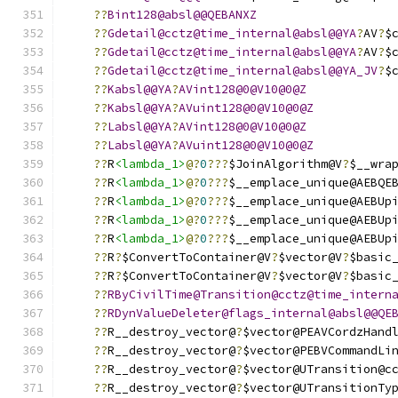
??
Bint128@absl@@QEBANXZ
??
Gdetail@cctz@time_internal@absl@@YA
?
AV
?
$
??
Gdetail@cctz@time_internal@absl@@YA
?
AV
?
$
??
Gdetail@cctz@time_internal@absl@@YA_JV
?
$
??
Kabsl@@YA
?
AVint128@0@V10@0@Z
??
Kabsl@@YA
?
AVuint128@0@V10@0@Z
??
Labsl@@YA
?
AVint128@0@V10@0@Z
??
Labsl@@YA
?
AVuint128@0@V10@0@Z
??
R
<lambda_1>
@?
0
???
$JoinAlgorithm@V
?
$__wra
??
R
<lambda_1>
@?
0
???
$__emplace_unique@AEBQE
??
R
<lambda_1>
@?
0
???
$__emplace_unique@AEBUp
??
R
<lambda_1>
@?
0
???
$__emplace_unique@AEBUp
??
R
<lambda_1>
@?
0
???
$__emplace_unique@AEBUp
??
R
?
$ConvertToContainer@V
?
$vector@V
?
$basic
??
R
?
$ConvertToContainer@V
?
$vector@V
?
$basic
??
RByCivilTime@Transition@cctz@time_intern
??
RDynValueDeleter@flags_internal@absl@@QE
??
R__destroy_vector@
?
$vector@PEAVCordzHand
??
R__destroy_vector@
?
$vector@PEBVCommandLi
??
R__destroy_vector@
?
$vector@UTransition@c
??
R__destroy_vector@
?
$vector@UTransitionTy