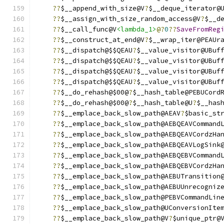
??
$__append_with_size@V
?
$__deque_iterator@
??
$__assign_with_size_random_access@V
?
$__d
??
$__call_func@V
<lambda_1>
@?
0
??
SaveFromReg
??
$__construct_at_end@V
?
$__wrap_iter@PEAUr
??
$__dispatch@$$QEAU
?
$__value_visitor@UBuf
??
$__dispatch@$$QEAU
?
$__value_visitor@UBuf
??
$__dispatch@$$QEAU
?
$__value_visitor@UBuf
??
$__dispatch@$$QEAU
?
$__value_visitor@UBuf
??
$__do_rehash@$00@
?
$__hash_table@PEBUCord
??
$__do_rehash@$00@
?
$__hash_table@U
?
$__has
??
$__emplace_back_slow_path@AEAV
?
$basic_st
??
$__emplace_back_slow_path@AEBQEAVCommand
??
$__emplace_back_slow_path@AEBQEAVCordzHa
??
$__emplace_back_slow_path@AEBQEAVLogSink
??
$__emplace_back_slow_path@AEBQEBVCommand
??
$__emplace_back_slow_path@AEBQEBVCordzHa
??
$__emplace_back_slow_path@AEBUTransition
??
$__emplace_back_slow_path@AEBUUnrecogniz
??
$__emplace_back_slow_path@PEBVCommandLin
??
$__emplace_back_slow_path@UConversionIte
??
$__emplace_back_slow_path@V
?
$unique_ptr@