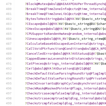
?
Block@Mutex@absl@@AEAAXPEAUPerThreadSynch
?
BreakTime@TimeZoneInfo@cctz@time_internal
?
BreakTime@TimeZoneLibC@cctz@time_internal
?
BytesToHexString@absl@@YA
?
AV
?
$basic_strin
?
CEscape@absl@@YA
?
AV
?
$basic_string@DU
?
$cha
?
CHexEscape@absl@@YA
?
AV
?
$basic_string@DU
?
$
?
CPUSupportsRandenHwAes@random_internal@ab
?
CUnescape@absl@@YA_NV
?
$basic_string_view@
?
CalculateBase64EscapedLenInternal@strings
?
CallVoidPtrFunction@Condition@absl@@CA_NP
?
CancelledError@absl@@YA
?
AVStatus@1@V
?
$bas
?
CappedDamerauLevenshteinDistance@strings_
?
CatPieces@strings_internal@absl@@YA
?
AV
?
$b
?
Ceil@absl@@YA
?
AVDuration@1@V21@0@Z
?
CheckDefaultValueParsingRoundtrip@FlagImp
?
CheckDefaultValueParsingRoundtrip@Private
?
CheckInvariants@GraphCycles@synchronizati
?
CheckMask@MaskedPointer@flags_internal@ab
?
CheckstrcasecmpfalseImpl@log_internal@abs
?
CheckstrcasecmptrueImpl@log_internal@absl
?
CheckstrcmpfalseImpl@log_internal@absl@@Y