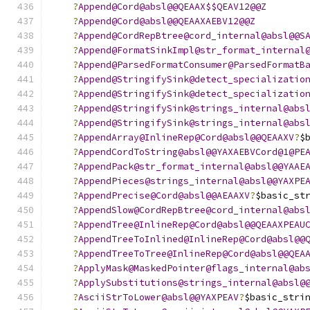
?
Append@Cord@absl@@QEAAX$$QEAV12@@Z
?
Append@Cord@absl@@QEAAXAEBV12@@Z
?
Append@CordRepBtree@cord_internal@absl@@S
?
Append@FormatSinkImpl@str_format_internal
?
Append@ParsedFormatConsumer@ParsedFormatB
?
Append@StringifySink@detect_specializatio
?
Append@StringifySink@detect_specializatio
?
Append@StringifySink@strings_internal@abs
?
Append@StringifySink@strings_internal@abs
?
AppendArray@InlineRep@Cord@absl@@QEAAXV
?
$
?
AppendCordToString@absl@@YAXAEBVCord@1@PE
?
AppendPack@str_format_internal@absl@@YAAE
?
AppendPieces@strings_internal@absl@@YAXPE
?
AppendPrecise@Cord@absl@@AEAAXV
?
$basic_st
?
AppendSlow@CordRepBtree@cord_internal@abs
?
AppendTree@InlineRep@Cord@absl@@QEAAXPEAU
?
AppendTreeToInlined@InlineRep@Cord@absl@@
?
AppendTreeToTree@InlineRep@Cord@absl@@QEA
?
ApplyMask@MaskedPointer@flags_internal@ab
?
ApplySubstitutions@strings_internal@absl@
?
AsciiStrToLower@absl@@YAXPEAV
?
$basic_stri