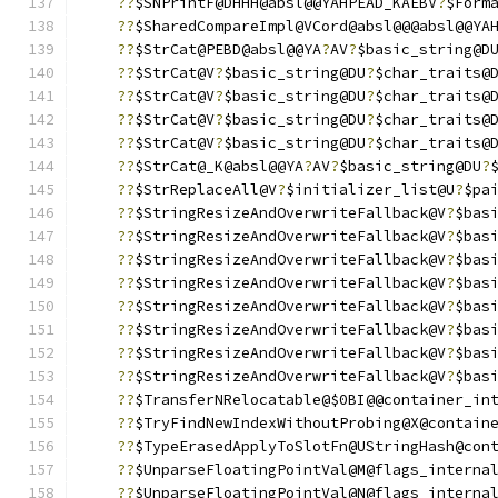
??
$SNPrintF@DHHH@absl@@YAHPEAD_KAEBV
?
$Form
??
$SharedCompareImpl@VCord@absl@@@absl@@YA
??
$StrCat@PEBD@absl@@YA
?
AV
?
$basic_string@D
??
$StrCat@V
?
$basic_string@DU
?
$char_traits@
??
$StrCat@V
?
$basic_string@DU
?
$char_traits@
??
$StrCat@V
?
$basic_string@DU
?
$char_traits@
??
$StrCat@V
?
$basic_string@DU
?
$char_traits@
??
$StrCat@_K@absl@@YA
?
AV
?
$basic_string@DU
?
??
$StrReplaceAll@V
?
$initializer_list@U
?
$pa
??
$StringResizeAndOverwriteFallback@V
?
$bas
??
$StringResizeAndOverwriteFallback@V
?
$bas
??
$StringResizeAndOverwriteFallback@V
?
$bas
??
$StringResizeAndOverwriteFallback@V
?
$bas
??
$StringResizeAndOverwriteFallback@V
?
$bas
??
$StringResizeAndOverwriteFallback@V
?
$bas
??
$StringResizeAndOverwriteFallback@V
?
$bas
??
$StringResizeAndOverwriteFallback@V
?
$bas
??
$TransferNRelocatable@$0BI@@container_in
??
$TryFindNewIndexWithoutProbing@X@contain
??
$TypeErasedApplyToSlotFn@UStringHash@con
??
$UnparseFloatingPointVal@M@flags_interna
??
$UnparseFloatingPointVal@N@flags_interna