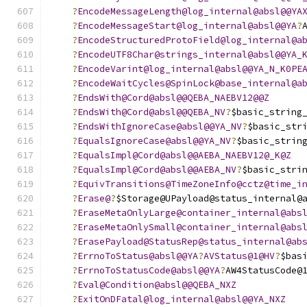
?
EncodeMessageLength@log_internal@absl@@YA
?
EncodeMessageStart@log_internal@absl@@YA
?
?
EncodeStructuredProtoField@log_internal@a
?
EncodeUTF8Char@strings_internal@absl@@YA_
?
EncodeVarint@log_internal@absl@@YA_N_K0PE
?
EncodeWaitCycles@SpinLock@base_internal@a
?
EndsWith@Cord@absl@@QEBA_NAEBV12@@Z
?
EndsWith@Cord@absl@@QEBA_NV
?
$basic_string
?
EndsWithIgnoreCase@absl@@YA_NV
?
$basic_str
?
EqualsIgnoreCase@absl@@YA_NV
?
$basic_strin
?
EqualsImpl@Cord@absl@@AEBA_NAEBV12@_K@Z
?
EqualsImpl@Cord@absl@@AEBA_NV
?
$basic_stri
?
EquivTransitions@TimeZoneInfo@cctz@time_i
?
Erase@
?
$Storage@UPayload@status_internal@
?
EraseMetaOnlyLarge@container_internal@abs
?
EraseMetaOnlySmall@container_internal@abs
?
ErasePayload@StatusRep@status_internal@ab
?
ErrnoToStatus@absl@@YA
?
AVStatus@1@HV
?
$bas
?
ErrnoToStatusCode@absl@@YA
?
AW4StatusCode@
?
Eval@Condition@absl@@QEBA_NXZ
?
ExitOnDFatal@log_internal@absl@@YA_NXZ