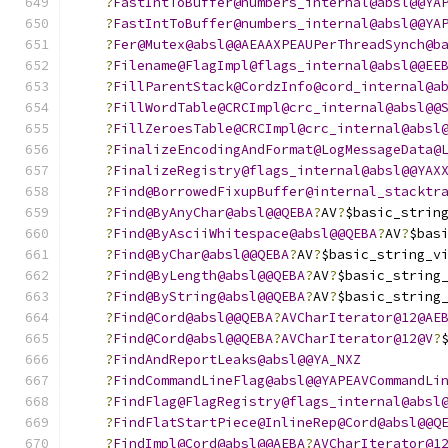
?
FastIntToBuffer@numbers_internal@absl@@YA
?
FastIntToBuffer@numbers_internal@absl@@YA
?
Fer@Mutex@absl@@AEAAXPEAUPerThreadSynch@b
?
Filename@FlagImpl@flags_internal@absl@@EE
?
FillParentStack@CordzInfo@cord_internal@a
?
FillWordTable@CRCImpl@crc_internal@absl@@
?
FillZeroesTable@CRCImpl@crc_internal@absl
?
FinalizeEncodingAndFormat@LogMessageData@
?
FinalizeRegistry@flags_internal@absl@@YAX
?
Find@BorrowedFixupBuffer@internal_stacktr
?
Find@ByAnyChar@absl@@QEBA
?
AV
?
$basic_strin
?
Find@ByAsciiWhitespace@absl@@QEBA
?
AV
?
$bas
?
Find@ByChar@absl@@QEBA
?
AV
?
$basic_string_v
?
Find@ByLength@absl@@QEBA
?
AV
?
$basic_string
?
Find@ByString@absl@@QEBA
?
AV
?
$basic_string
?
Find@Cord@absl@@QEBA
?
AVCharIterator@12@AE
?
Find@Cord@absl@@QEBA
?
AVCharIterator@12@V
?
?
FindAndReportLeaks@absl@@YA_NXZ
?
FindCommandLineFlag@absl@@YAPEAVCommandLi
?
FindFlag@FlagRegistry@flags_internal@absl
?
FindFlatStartPiece@InlineRep@Cord@absl@@Q
?
FindImpl@Cord@absl@@AEBA
?
AVCharIterator@1