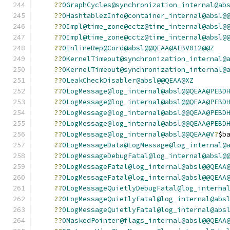
??
0GraphCycles@synchronization_internal@ab
??
0HashtablezInfo@container_internal@absl@
??
0Impl@time_zone@cctz@time_internal@absl@
??
0Impl@time_zone@cctz@time_internal@absl@
??
0InlineRep@Cord@absl@@QEAA@AEBV012@@Z
??
0KernelTimeout@synchronization_internal@
??
0KernelTimeout@synchronization_internal@
??
0LeakCheckDisabler@absl@@QEAA@XZ
??
0LogMessage@log_internal@absl@@QEAA@PEBD
??
0LogMessage@log_internal@absl@@QEAA@PEBD
??
0LogMessage@log_internal@absl@@QEAA@PEBD
??
0LogMessage@log_internal@absl@@QEAA@PEBD
??
0LogMessage@log_internal@absl@@QEAA@V
?
$b
??
0LogMessageData@LogMessage@log_internal@
??
0LogMessageDebugFatal@log_internal@absl@
??
0LogMessageFatal@log_internal@absl@@QEAA
??
0LogMessageFatal@log_internal@absl@@QEAA
??
0LogMessageQuietlyDebugFatal@log_interna
??
0LogMessageQuietlyFatal@log_internal@abs
??
0LogMessageQuietlyFatal@log_internal@abs
??
0MaskedPointer@flags_internal@absl@@QEAA