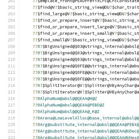
??
$emplace_front@PEAUPrefixCrc@CrcCordStat
??
$find@V
?
$basic_string_view@DU
?
$char_trai
??
$find_large@V
?
$basic_string_view@DU
?
$cha
??
$find_or_prepare_insert@V
?
$basic_string_
??
$find_or_prepare_insert_large@V
?
$basic_s
??
$find_or_prepare_insert_small@V
?
$basic_s
??
$find_small@V
?
$basic_string_view@DU
?
$cha
??
0
?
$BigUnsigned@$03@strings_internal@absl
??
0
?
$BigUnsigned@$03@strings_internal@absl
??
0
?
$BigUnsigned@$03@strings_internal@absl
??
0
?
$BigUnsigned@$0FE@@strings_internal@ab
??
0
?
$BigUnsigned@$0FE@@strings_internal@ab
??
0
?
$BigUnsigned@$0FE@@strings_internal@ab
??
0
?
$SplitIterator@V
?
$Splitter@VByAnyChar@
??
0
?
$SplitIterator@V
?
$Splitter@VByAnyChar@
??
0AlphaNum@absl@@QEAA@H@Z
??
0AlphaNum@absl@@QEAA@PEBD@Z
??
0AlphaNum@absl@@QEAA@_K@Z
??
0Arena@LowLevelAlloc@base_internal@absl@
??
0Arg@substitute_internal@absl@@QEAA@PEBX
??
0Arg@substitute_internal@absl@@QEAA@UDec
??
0Arg@substitute_internal@absl@@QEAA@UHex