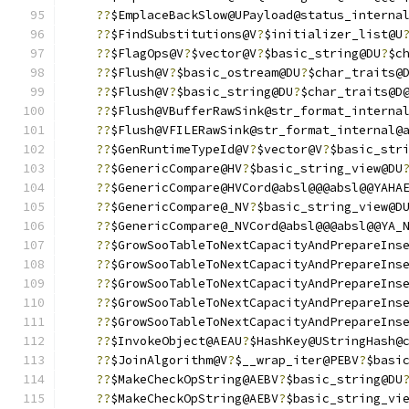
??
$EmplaceBackSlow@UPayload@status_interna
??
$FindSubstitutions@V
?
$initializer_list@U
??
$FlagOps@V
?
$vector@V
?
$basic_string@DU
?
$c
??
$Flush@V
?
$basic_ostream@DU
?
$char_traits@
??
$Flush@V
?
$basic_string@DU
?
$char_traits@D
??
$Flush@VBufferRawSink@str_format_interna
??
$Flush@VFILERawSink@str_format_internal@
??
$GenRuntimeTypeId@V
?
$vector@V
?
$basic_str
??
$GenericCompare@HV
?
$basic_string_view@DU
??
$GenericCompare@HVCord@absl@@@absl@@YAHA
??
$GenericCompare@_NV
?
$basic_string_view@D
??
$GenericCompare@_NVCord@absl@@@absl@@YA_
??
$GrowSooTableToNextCapacityAndPrepareIns
??
$GrowSooTableToNextCapacityAndPrepareIns
??
$GrowSooTableToNextCapacityAndPrepareIns
??
$GrowSooTableToNextCapacityAndPrepareIns
??
$GrowSooTableToNextCapacityAndPrepareIns
??
$InvokeObject@AEAU
?
$HashKey@UStringHash@
??
$JoinAlgorithm@V
?
$__wrap_iter@PEBV
?
$basi
??
$MakeCheckOpString@AEBV
?
$basic_string@DU
??
$MakeCheckOpString@AEBV
?
$basic_string_vi