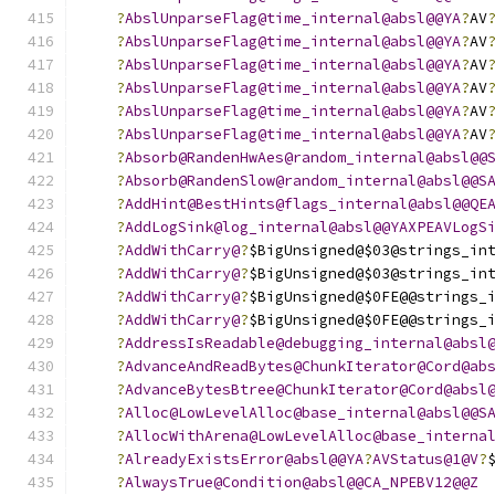
?
AbslUnparseFlag@time_internal@absl@@YA
?
AV
?
AbslUnparseFlag@time_internal@absl@@YA
?
AV
?
AbslUnparseFlag@time_internal@absl@@YA
?
AV
?
AbslUnparseFlag@time_internal@absl@@YA
?
AV
?
AbslUnparseFlag@time_internal@absl@@YA
?
AV
?
AbslUnparseFlag@time_internal@absl@@YA
?
AV
?
Absorb@RandenHwAes@random_internal@absl@@
?
Absorb@RandenSlow@random_internal@absl@@S
?
AddHint@BestHints@flags_internal@absl@@QE
?
AddLogSink@log_internal@absl@@YAXPEAVLogS
?
AddWithCarry@
?
$BigUnsigned@$03@strings_in
?
AddWithCarry@
?
$BigUnsigned@$03@strings_in
?
AddWithCarry@
?
$BigUnsigned@$0FE@@strings_
?
AddWithCarry@
?
$BigUnsigned@$0FE@@strings_
?
AddressIsReadable@debugging_internal@absl
?
AdvanceAndReadBytes@ChunkIterator@Cord@ab
?
AdvanceBytesBtree@ChunkIterator@Cord@absl
?
Alloc@LowLevelAlloc@base_internal@absl@@S
?
AllocWithArena@LowLevelAlloc@base_interna
?
AlreadyExistsError@absl@@YA
?
AVStatus@1@V
?
?
AlwaysTrue@Condition@absl@@CA_NPEBV12@@Z