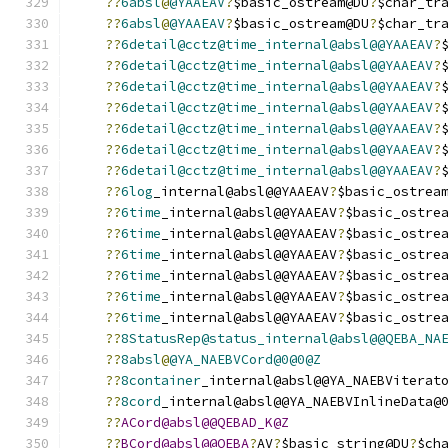
??
6absl
@
@YAAEAV
?
$basic_ostream@DU
?
$char_tr
??
6absl
@
@YAAEAV
?
$basic_ostream@DU
?
$char_tr
??
6detail@cctz@time_internal@absl@@YAAEAV
?
??
6detail@cctz@time_internal@absl@@YAAEAV
?
??
6detail@cctz@time_internal@absl@@YAAEAV
?
??
6detail@cctz@time_internal@absl@@YAAEAV
?
??
6detail@cctz@time_internal@absl@@YAAEAV
?
??
6detail@cctz@time_internal@absl@@YAAEAV
?
??
6detail@cctz@time_internal@absl@@YAAEAV
?
??
6log
_internal@absl@@YAAEAV
?
$basic_ostrea
??
6time
_internal@absl@@YAAEAV
?
$basic_ostre
??
6time
_internal@absl@@YAAEAV
?
$basic_ostre
??
6time
_internal@absl@@YAAEAV
?
$basic_ostre
??
6time
_internal@absl@@YAAEAV
?
$basic_ostre
??
6time
_internal@absl@@YAAEAV
?
$basic_ostre
??
6time
_internal@absl@@YAAEAV
?
$basic_ostre
??
8StatusRep@status_internal@absl@@QEBA_NA
??
8absl
@
@YA_NAEBVCord@0@0@Z
??
8container
_internal@absl@@YA_NAEBViterat
??
8cord
_internal@absl@@YA_NAEBVInlineData@
??
ACord@absl@@QEBAD_K@Z
??
BCord@absl@@QEBA
?
AV
?
$basic_string@DU
?
$ch