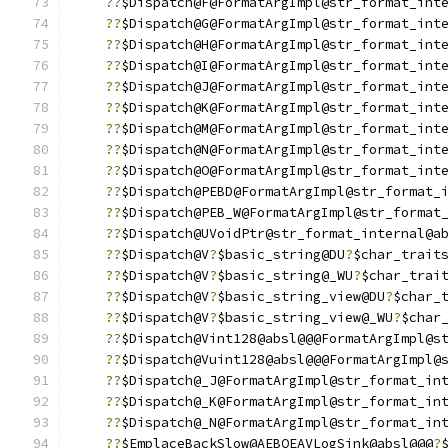
??
$Dispatch@F@FormatArgImpl@str_format_int
??
$Dispatch@G@FormatArgImpl@str_format_int
??
$Dispatch@H@FormatArgImpl@str_format_int
??
$Dispatch@I@FormatArgImpl@str_format_int
??
$Dispatch@J@FormatArgImpl@str_format_int
??
$Dispatch@K@FormatArgImpl@str_format_int
??
$Dispatch@M@FormatArgImpl@str_format_int
??
$Dispatch@N@FormatArgImpl@str_format_int
??
$Dispatch@O@FormatArgImpl@str_format_int
??
$Dispatch@PEBD@FormatArgImpl@str_format_
??
$Dispatch@PEB_W@FormatArgImpl@str_format
??
$Dispatch@UVoidPtr@str_format_internal@a
??
$Dispatch@V
?
$basic_string@DU
?
$char_trait
??
$Dispatch@V
?
$basic_string@_WU
?
$char_trai
??
$Dispatch@V
?
$basic_string_view@DU
?
$char_
??
$Dispatch@V
?
$basic_string_view@_WU
?
$char
??
$Dispatch@Vint128@absl@@@FormatArgImpl@s
??
$Dispatch@Vuint128@absl@@@FormatArgImpl@
??
$Dispatch@_J@FormatArgImpl@str_format_in
??
$Dispatch@_K@FormatArgImpl@str_format_in
??
$Dispatch@_N@FormatArgImpl@str_format_in
??
$EmplaceBackSlow@AEBQEAVLogSink@absl@@@
?