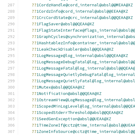
??
1CordzHandle@cord_internal@absl@@MEAA@XZ
??
1CordzInfo@cord_internal@absl@@EEAA@XZ
??
1CrcCordState@crc_internal@absl@@QEAA@XZ
??
1FlagSaver@absl@@QEAA@XZ
??
1FlagStateInterface@flags_internal@absl@
??
1GraphCycles@synchronization_internal@ab
??
1HashtablezInfo@container_internal@absl@
??
1LeakCheckDisabler@absl@@QEAA@XZ
??
1LogMessage@log_internal@absl@@QEAA@XZ
??
1LogMessageDebugFatal@log_internal@absl@
??
1LogMessageFatal@log_internal@absl@@QEAA
??
1LogMessageQuietlyDebugFatal@log_interna
??
1LogMessageQuietlyFatal@log_internal@abs
??
1Mutex@absl@@QEAA@XZ
??
1Notification@absl@@QEAA@XZ
??
1OstreamView@LogMessage@log_internal@abs
??
1ScopedMinLogLevel@log_internal@absl@@QE
??
1ScopedStderrThreshold@absl@@QEAA@XZ
??
1SeedGenException@absl@@UEAA@XZ
??
1TimeZoneIf@cctz@time_internal@absl@@UEA
??
1ZoneInfoSource@cctz@time_internal@absl@