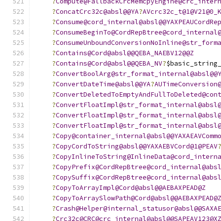
?
Compute@FallbackCrcMemcpyEngine@crc_inter
?
ConcatCrc32c@absl@@YA
?
AVcrc32c_t@1@V21@0_
?
Consume@cord_internal@absl@@YAXPEAUCordRe
?
ConsumeBeginTo@CordRepBtree@cord_internal
?
ConsumeUnboundConversionNoInline@str_form
?
Contains@Cord@absl@@QEBA_NAEBV12@@Z
?
Contains@Cord@absl@@QEBA_NV
?
$basic_string
?
ConvertBoolArg@str_format_internal@absl@@
?
ConvertDateTime@absl@@YA
?
AUTimeConversion
?
ConvertDeletedToEmptyAndFullToDeleted@con
?
ConvertFloatImpl@str_format_internal@absl
?
ConvertFloatImpl@str_format_internal@absl
?
ConvertFloatImpl@str_format_internal@absl
?
Copy@container_internal@absl@@YAXAEAVComm
?
CopyCordToString@absl@@YAXAEBVCord@1@PEAV
?
CopyInlineToString@InlineData@cord_intern
?
CopyPrefix@CordRepBtree@cord_internal@abs
?
CopySuffix@CordRepBtree@cord_internal@abs
?
CopyToArrayImpl@Cord@absl@@AEBAXPEAD@Z
?
CopyToArraySlowPath@Cord@absl@@AEBAXPEAD@
?
Crash@Helper@internal_statusor@absl@@SAXA
?
Crc32c@CRC@crc_internal@absl@@SAPEAV123@X