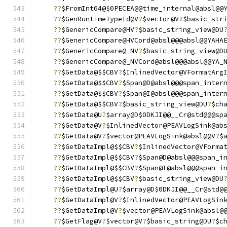
??
$FromInt64@$0PECEA@@time_internal@absl@@
??
$GenRuntimeTypeId@V
?
$vector@V
?
$basic_str
??
$GenericCompare@HV
?
$basic_string_view@DU
??
$GenericCompare@HVCord@absl@@@absl@@YAHA
??
$GenericCompare@_NV
?
$basic_string_view@D
??
$GenericCompare@_NVCord@absl@@@absl@@YA_
??
$GetData@$$CBV
?
$InlinedVector@VFormatArg
??
$GetData@$$CBV
?
$Span@D@absl@@@span_inter
??
$GetData@$$CBV
?
$Span@I@absl@@@span_inter
??
$GetData@$$CBV
?
$basic_string_view@DU
?
$ch
??
$GetData@U
?
$array@D$0DKJI@@__Cr@std@@@sp
??
$GetData@V
?
$InlinedVector@PEAVLogSink@ab
??
$GetData@V
?
$vector@PEAVLogSink@absl@@V
?
$
??
$GetDataImpl@$$CBV
?
$InlinedVector@VForma
??
$GetDataImpl@$$CBV
?
$Span@D@absl@@@span_i
??
$GetDataImpl@$$CBV
?
$Span@I@absl@@@span_i
??
$GetDataImpl@$$CBV
?
$basic_string_view@DU
??
$GetDataImpl@U
?
$array@D$0DKJI@@__Cr@std@
??
$GetDataImpl@V
?
$InlinedVector@PEAVLogSin
??
$GetDataImpl@V
?
$vector@PEAVLogSink@absl@
??
$GetFlag@V
?
$vector@V
?
$basic_string@DU
?
$c