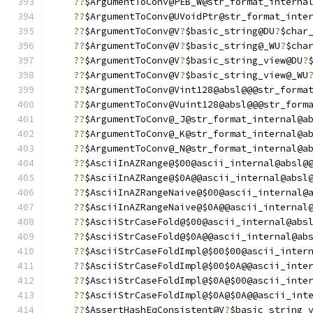
??
$ArgumentToConv@PEB_W@str_format_interna
??
$ArgumentToConv@UVoidPtr@str_format_inte
??
$ArgumentToConv@V
?
$basic_string@DU
?
$char
??
$ArgumentToConv@V
?
$basic_string@_WU
?
$cha
??
$ArgumentToConv@V
?
$basic_string_view@DU
?
??
$ArgumentToConv@V
?
$basic_string_view@_WU
??
$ArgumentToConv@Vint128@absl@@@str_forma
??
$ArgumentToConv@Vuint128@absl@@@str_form
??
$ArgumentToConv@_J@str_format_internal@a
??
$ArgumentToConv@_K@str_format_internal@a
??
$ArgumentToConv@_N@str_format_internal@a
??
$AsciiInAZRange@$00@ascii_internal@absl@
??
$AsciiInAZRange@$0A@@ascii_internal@absl
??
$AsciiInAZRangeNaive@$00@ascii_internal@
??
$AsciiInAZRangeNaive@$0A@@ascii_internal
??
$AsciiStrCaseFold@$00@ascii_internal@abs
??
$AsciiStrCaseFold@$0A@@ascii_internal@ab
??
$AsciiStrCaseFoldImpl@$00$00@ascii_inter
??
$AsciiStrCaseFoldImpl@$00$0A@@ascii_inte
??
$AsciiStrCaseFoldImpl@$0A@$00@ascii_inte
??
$AsciiStrCaseFoldImpl@$0A@$0A@@ascii_int
??
$AssertHashEqConsistent@V
?
$basic_string_