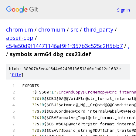
Sign in
chromium
/
chromium
/
src
/
third_party
/
abseil-cpp
/
c54e50d9f14471146af9f1f357b3c525c2ff5bb7
/
.
/
symbols_arm64_dbg_cxx23.def
blob: 38907b5ee4f644e92495136513d0cfb012c1682e
[
file
]
EXPORTS
?
$TSS0@
?
1
??
CrcAndCopy@CrcMemcpy@crc_intern
??
$
?
0
$$CBD$0A@@VoidPtr@str_format_internal
??
$
?
0
$$CBU
?
$atomic@_N@__Cr@std@@@Condition
??
$
?
0
$$CBUCordRep@cord_internal@absl@@@Hex
??
$
?
0
$$CBVFormatArgImpl@str_format_interna
??
$
?
0
$$CB_W$0A@@VoidPtr@str_format_interna
??
$
?
0
$$QEAV
?
$basic_string@DU
?
$char_traits@