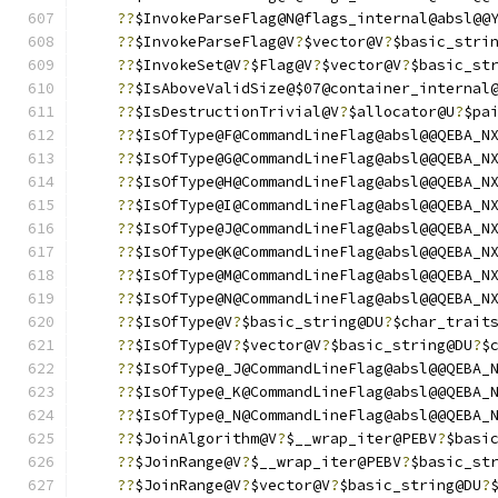
??
$InvokeParseFlag@N@flags_internal@absl@@
??
$InvokeParseFlag@V
?
$vector@V
?
$basic_stri
??
$InvokeSet@V
?
$Flag@V
?
$vector@V
?
$basic_st
??
$IsAboveValidSize@$07@container_internal
??
$IsDestructionTrivial@V
?
$allocator@U
?
$pa
??
$IsOfType@F@CommandLineFlag@absl@@QEBA_N
??
$IsOfType@G@CommandLineFlag@absl@@QEBA_N
??
$IsOfType@H@CommandLineFlag@absl@@QEBA_N
??
$IsOfType@I@CommandLineFlag@absl@@QEBA_N
??
$IsOfType@J@CommandLineFlag@absl@@QEBA_N
??
$IsOfType@K@CommandLineFlag@absl@@QEBA_N
??
$IsOfType@M@CommandLineFlag@absl@@QEBA_N
??
$IsOfType@N@CommandLineFlag@absl@@QEBA_N
??
$IsOfType@V
?
$basic_string@DU
?
$char_trait
??
$IsOfType@V
?
$vector@V
?
$basic_string@DU
?
$
??
$IsOfType@_J@CommandLineFlag@absl@@QEBA_
??
$IsOfType@_K@CommandLineFlag@absl@@QEBA_
??
$IsOfType@_N@CommandLineFlag@absl@@QEBA_
??
$JoinAlgorithm@V
?
$__wrap_iter@PEBV
?
$basi
??
$JoinRange@V
?
$__wrap_iter@PEBV
?
$basic_st
??
$JoinRange@V
?
$vector@V
?
$basic_string@DU
?