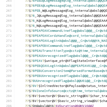
??
$
?
6PEBD@LogMessage@log_internal@absl@@QE
??
$
?
6PEBX@LogMessage@log_internal@absl@@QE
??
$
?
6PEB
_W@LogMessage@log_internal@absl@@Q
??
$
?
6
_J@LogMessage@log_internal@absl@@QEAA
??
$
?
6
_K@LogMessage@log_internal@absl@@QEAA
??
$
?
6
_N@LogMessage@log_internal@absl@@QEAA
??
$
?
8PEAPEAVCommandLineFlag@absl@@@__Cr@st
??
$
?
8PEAPEAVCordzHandle@cord_internal@absl
??
$
?
8PEAPEAVLogSink@absl@@@__Cr@std@@YA_NA
??
$
?
8PEAPEBVCommandLineFlag@absl@@@__Cr@st
??
$
?
8PEAUTransitionType@cctz@time_internal
??
$
?
8PEAUUnrecognizedFlag@absl@@@__Cr@std@
??
$
?
8PEAV
?
$unique_ptr@VFlagStateInterface@
??
$
?
8PEBQEAVLogSink@absl@@PEAPEAV01@@__Cr@
??
$
?
8PEBUConversionItem@ParsedFormatBase@s
??
$
?
8PEBUUnrecognizedFlag@absl@@@__Cr@std@
??
$
?
8UUnrecognizedFlag@absl@@U01@@__Cr@std
??
$
?
8V
?
$InlinedVector@UPayload@status_inte
??
$
?
8VZoneInfoSource@cctz@time_internal@ab
??
$
?
BV
?
$vector@V
?
$basic_string@DU
?
$char_tr
??
$
?
BV
?
$vector@V
?
$basic_string_view@DU
?
$ch
??
$
?
DH@absl@@YA
?
AVDuration@0@HV10@@Z