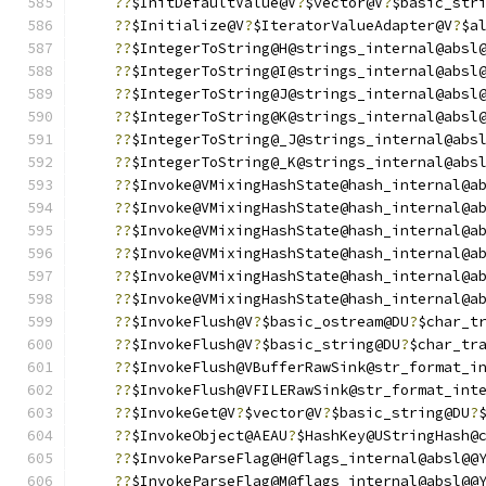
??
$InitDefaultValue@V
?
$vector@V
?
$basic_str
??
$Initialize@V
?
$IteratorValueAdapter@V
?
$a
??
$IntegerToString@H@strings_internal@absl
??
$IntegerToString@I@strings_internal@absl
??
$IntegerToString@J@strings_internal@absl
??
$IntegerToString@K@strings_internal@absl
??
$IntegerToString@_J@strings_internal@abs
??
$IntegerToString@_K@strings_internal@abs
??
$Invoke@VMixingHashState@hash_internal@a
??
$Invoke@VMixingHashState@hash_internal@a
??
$Invoke@VMixingHashState@hash_internal@a
??
$Invoke@VMixingHashState@hash_internal@a
??
$Invoke@VMixingHashState@hash_internal@a
??
$Invoke@VMixingHashState@hash_internal@a
??
$InvokeFlush@V
?
$basic_ostream@DU
?
$char_t
??
$InvokeFlush@V
?
$basic_string@DU
?
$char_tr
??
$InvokeFlush@VBufferRawSink@str_format_i
??
$InvokeFlush@VFILERawSink@str_format_int
??
$InvokeGet@V
?
$vector@V
?
$basic_string@DU
?
??
$InvokeObject@AEAU
?
$HashKey@UStringHash@
??
$InvokeParseFlag@H@flags_internal@absl@@
??
$InvokeParseFlag@M@flags_internal@absl@@