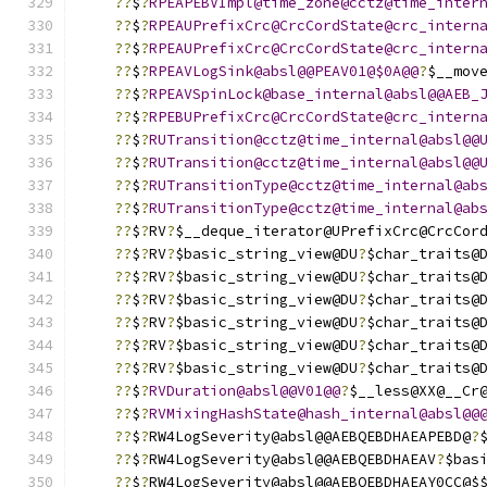
??
$
?
RPEAPEBVImpl@time_zone@cctz@time_inter
??
$
?
RPEAUPrefixCrc@CrcCordState@crc_intern
??
$
?
RPEAUPrefixCrc@CrcCordState@crc_intern
??
$
?
RPEAVLogSink@absl@@PEAV01@$0A@@
?
$__mov
??
$
?
RPEAVSpinLock@base_internal@absl@@AEB_
??
$
?
RPEBUPrefixCrc@CrcCordState@crc_intern
??
$
?
RUTransition@cctz@time_internal@absl@@
??
$
?
RUTransition@cctz@time_internal@absl@@
??
$
?
RUTransitionType@cctz@time_internal@ab
??
$
?
RUTransitionType@cctz@time_internal@ab
??
$
?
RV
?
$__deque_iterator@UPrefixCrc@CrcCor
??
$
?
RV
?
$basic_string_view@DU
?
$char_traits@
??
$
?
RV
?
$basic_string_view@DU
?
$char_traits@
??
$
?
RV
?
$basic_string_view@DU
?
$char_traits@
??
$
?
RV
?
$basic_string_view@DU
?
$char_traits@
??
$
?
RV
?
$basic_string_view@DU
?
$char_traits@
??
$
?
RV
?
$basic_string_view@DU
?
$char_traits@
??
$
?
RVDuration@absl@@V01@@
?
$__less@XX@__Cr
??
$
?
RVMixingHashState@hash_internal@absl@@
??
$
?
RW4LogSeverity@absl@@AEBQEBDHAEAPEBD@
?
??
$
?
RW4LogSeverity@absl@@AEBQEBDHAEAV
?
$bas
??
$
?
RW4LogSeverity@absl@@AEBQEBDHAEAY0CC@$