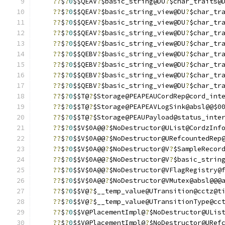
??
$
?
0
$$QEAV
?
$basic_string@DU
?
$char_traits@
??
$
?
0
$$QEAV
?
$basic_string_view@DU
?
$char_tr
??
$
?
0
$$QEAV
?
$basic_string_view@DU
?
$char_tr
??
$
?
0
$$QEAV
?
$basic_string_view@DU
?
$char_tr
??
$
?
0
$$QEAV
?
$basic_string_view@DU
?
$char_tr
??
$
?
0
$$QEBV
?
$basic_string_view@DU
?
$char_tr
??
$
?
0
$$QEBV
?
$basic_string_view@DU
?
$char_tr
??
$
?
0
$$QEBV
?
$basic_string_view@DU
?
$char_tr
??
$
?
0
$$QEBV
?
$basic_string_view@DU
?
$char_tr
??
$
?
0
$$T@
?
$Storage@PEAPEAUCordRep@cord_int
??
$
?
0
$$T@
?
$Storage@PEAPEAVLogSink@absl@@$0
??
$
?
0
$$T@
?
$Storage@PEAUPayload@status_inte
??
$
?
0
$$V$0A@@
?
$NoDestructor@UList@CordzInf
??
$
?
0
$$V$0A@@
?
$NoDestructor@URefcountedRep
??
$
?
0
$$V$0A@@
?
$NoDestructor@V
?
$SampleRecor
??
$
?
0
$$V$0A@@
?
$NoDestructor@V
?
$basic_strin
??
$
?
0
$$V$0A@@
?
$NoDestructor@VFlagRegistry@
??
$
?
0
$$V$0A@@
?
$NoDestructor@VMutex@absl@@@
??
$
?
0
$$V@
?
$__temp_value@UTransition@cctz@t
??
$
?
0
$$V@
?
$__temp_value@UTransitionType@cc
??
$
?
0
$$V@PlacementImpl@
?
$NoDestructor@ULis
??
$
?
0
$$V@PlacementImpl@
?
$NoDestructor@URef