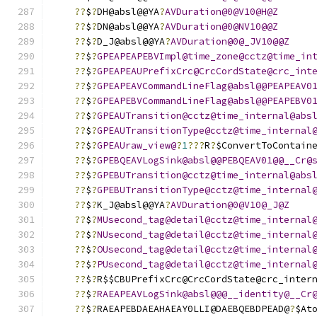
??
$
?
DH@absl@@YA
?
AVDuration@0@V10@H@Z
??
$
?
DN@absl@@YA
?
AVDuration@0@NV10@@Z
??
$
?
D_J@absl@@YA
?
AVDuration@0@_JV10@@Z
??
$
?
GPEAPEAPEBVImpl@time_zone@cctz@time_in
??
$
?
GPEAPEAUPrefixCrc@CrcCordState@crc_int
??
$
?
GPEAPEAVCommandLineFlag@absl@@PEAPEAV0
??
$
?
GPEAPEBVCommandLineFlag@absl@@PEAPEBV0
??
$
?
GPEAUTransition@cctz@time_internal@abs
??
$
?
GPEAUTransitionType@cctz@time_internal
??
$
?
GPEAUraw_view@
?
1
???
R
?
$ConvertToContain
??
$
?
GPEBQEAVLogSink@absl@@PEBQEAV01@@__Cr@
??
$
?
GPEBUTransition@cctz@time_internal@abs
??
$
?
GPEBUTransitionType@cctz@time_internal
??
$
?
K_J@absl@@YA
?
AVDuration@0@V10@_J@Z
??
$
?
MUsecond_tag@detail@cctz@time_internal
??
$
?
NUsecond_tag@detail@cctz@time_internal
??
$
?
OUsecond_tag@detail@cctz@time_internal
??
$
?
PUsecond_tag@detail@cctz@time_internal
??
$
?
R$$CBUPrefixCrc@CrcCordState@crc_inter
??
$
?
RAEAPEAVLogSink@absl@@@__identity@__Cr
??
$
?
RAEAPEBDAEAHAEAY0LLI@DAEBQEBDPEAD@
?
$At