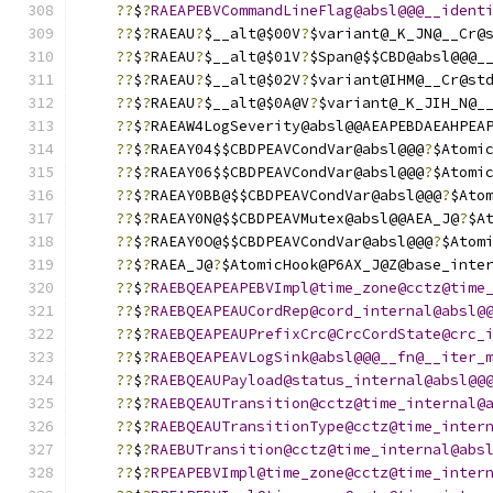
??
$
?
RAEAPEBVCommandLineFlag@absl@@@__ident
??
$
?
RAEAU
?
$__alt@$00V
?
$variant@_K_JN@__Cr@
??
$
?
RAEAU
?
$__alt@$01V
?
$Span@$$CBD@absl@@@_
??
$
?
RAEAU
?
$__alt@$02V
?
$variant@IHM@__Cr@st
??
$
?
RAEAU
?
$__alt@$0A@V
?
$variant@_K_JIH_N@_
??
$
?
RAEAW4LogSeverity@absl@@AEAPEBDAEAHPEA
??
$
?
RAEAY04$$CBDPEAVCondVar@absl@@@
?
$Atomi
??
$
?
RAEAY06$$CBDPEAVCondVar@absl@@@
?
$Atomi
??
$
?
RAEAY0BB@$$CBDPEAVCondVar@absl@@@
?
$Ato
??
$
?
RAEAY0N@$$CBDPEAVMutex@absl@@AEA_J@
?
$A
??
$
?
RAEAY0O@$$CBDPEAVCondVar@absl@@@
?
$Atom
??
$
?
RAEA_J@
?
$AtomicHook@P6AX_J@Z@base_inte
??
$
?
RAEBQEAPEAPEBVImpl@time_zone@cctz@time
??
$
?
RAEBQEAPEAUCordRep@cord_internal@absl@
??
$
?
RAEBQEAPEAUPrefixCrc@CrcCordState@crc_
??
$
?
RAEBQEAPEAVLogSink@absl@@@__fn@__iter_
??
$
?
RAEBQEAUPayload@status_internal@absl@@
??
$
?
RAEBQEAUTransition@cctz@time_internal@
??
$
?
RAEBQEAUTransitionType@cctz@time_inter
??
$
?
RAEBUTransition@cctz@time_internal@abs
??
$
?
RPEAPEBVImpl@time_zone@cctz@time_inter