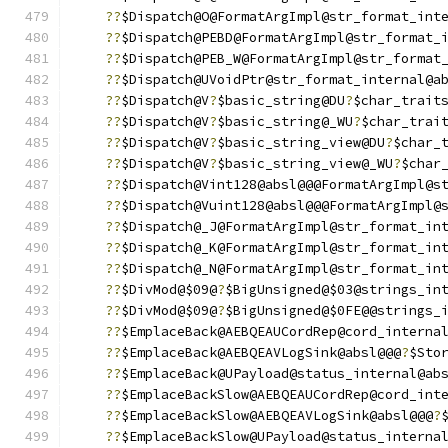
??
$Dispatch@O@FormatArgImpl@str_format_int
??
$Dispatch@PEBD@FormatArgImpl@str_format_
??
$Dispatch@PEB_W@FormatArgImpl@str_format
??
$Dispatch@UVoidPtr@str_format_internal@a
??
$Dispatch@V
?
$basic_string@DU
?
$char_trait
??
$Dispatch@V
?
$basic_string@_WU
?
$char_trai
??
$Dispatch@V
?
$basic_string_view@DU
?
$char_
??
$Dispatch@V
?
$basic_string_view@_WU
?
$char
??
$Dispatch@Vint128@absl@@@FormatArgImpl@s
??
$Dispatch@Vuint128@absl@@@FormatArgImpl@
??
$Dispatch@_J@FormatArgImpl@str_format_in
??
$Dispatch@_K@FormatArgImpl@str_format_in
??
$Dispatch@_N@FormatArgImpl@str_format_in
??
$DivMod@$09@
?
$BigUnsigned@$03@strings_in
??
$DivMod@$09@
?
$BigUnsigned@$0FE@@strings_
??
$EmplaceBack@AEBQEAUCordRep@cord_interna
??
$EmplaceBack@AEBQEAVLogSink@absl@@@
?
$Sto
??
$EmplaceBack@UPayload@status_internal@ab
??
$EmplaceBackSlow@AEBQEAUCordRep@cord_int
??
$EmplaceBackSlow@AEBQEAVLogSink@absl@@@
?
??
$EmplaceBackSlow@UPayload@status_interna