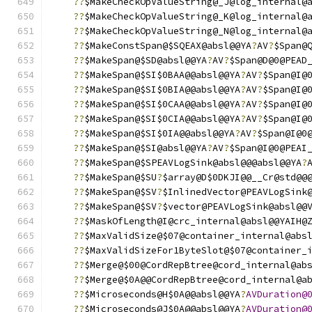
??
$MakeCheckOpValueString@_J@log_internal@
??
$MakeCheckOpValueString@_K@log_internal@
??
$MakeCheckOpValueString@_N@log_internal@
??
$MakeConstSpan@$SQEAX@absl@@YA
?
AV
?
$Span@
??
$MakeSpan@$SD@absl@@YA
?
AV
?
$Span@D@0@PEAD
??
$MakeSpan@$SI$0BAA@@absl@@YA
?
AV
?
$Span@I@
??
$MakeSpan@$SI$0BIA@@absl@@YA
?
AV
?
$Span@I@
??
$MakeSpan@$SI$0CAA@@absl@@YA
?
AV
?
$Span@I@
??
$MakeSpan@$SI$0CIA@@absl@@YA
?
AV
?
$Span@I@
??
$MakeSpan@$SI$0IA@@absl@@YA
?
AV
?
$Span@I@0
??
$MakeSpan@$SI@absl@@YA
?
AV
?
$Span@I@0@PEAI
??
$MakeSpan@$SPEAVLogSink@absl@@@absl@@YA
?
??
$MakeSpan@$SU
?
$array@D$0DKJI@@__Cr@std@@
??
$MakeSpan@$SV
?
$InlinedVector@PEAVLogSink
??
$MakeSpan@$SV
?
$vector@PEAVLogSink@absl@@
??
$MaskOfLength@I@crc_internal@absl@@YAIH@
??
$MaxValidSize@$07@container_internal@abs
??
$MaxValidSizeFor1ByteSlot@$07@container_
??
$Merge@$00@CordRepBtree@cord_internal@ab
??
$Merge@$0A@@CordRepBtree@cord_internal@a
??
$Microseconds@H$0A@@absl@@YA
?
AVDuration@
??
$Microseconds@J$0A@@absl@@YA
?
AVDuration@