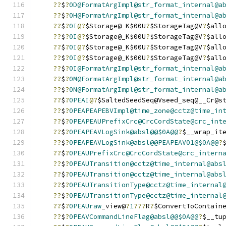
??
$
?
0D@FormatArgImpl@str_format_internal@a
??
$
?
0H@FormatArgImpl@str_format_internal@a
??
$
?
0I
@?
$Storage@_K$00U
?
$StorageTag@V
?
$all
??
$
?
0I
@?
$Storage@_K$00U
?
$StorageTag@V
?
$all
??
$
?
0I
@?
$Storage@_K$00U
?
$StorageTag@V
?
$all
??
$
?
0I
@?
$Storage@_K$00U
?
$StorageTag@V
?
$all
??
$
?
0I@FormatArgImpl@str_format_internal@a
??
$
?
0M@FormatArgImpl@str_format_internal@a
??
$
?
0N@FormatArgImpl@str_format_internal@a
??
$
?
0PEAI
@?
$SaltedSeedSeq@Vseed_seq@__Cr@s
??
$
?
0PEAPEAPEBVImpl@time_zone@cctz@time_in
??
$
?
0PEAPEAUPrefixCrc@CrcCordState@crc_int
??
$
?
0PEAPEAVLogSink@absl@@$0A@@
?
$__wrap_it
??
$
?
0PEAPEAVLogSink@absl@@PEAPEAV01@$0A@@
?
??
$
?
0PEAUPrefixCrc@CrcCordState@crc_intern
??
$
?
0PEAUTransition@cctz@time_internal@abs
??
$
?
0PEAUTransition@cctz@time_internal@abs
??
$
?
0PEAUTransitionType@cctz@time_internal
??
$
?
0PEAUTransitionType@cctz@time_internal
??
$
?
0PEAUraw
_view@
?
1
???
R
?
$ConvertToContain
??
$
?
0PEAVCommandLineFlag@absl@@$0A@@
?
$__tu