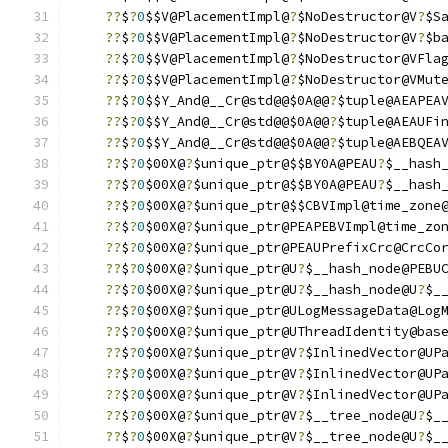
??
$
?
0
$$V@PlacementImpl@
?
$NoDestructor@V
?
$S
??
$
?
0
$$V@PlacementImpl@
?
$NoDestructor@V
?
$b
??
$
?
0
$$V@PlacementImpl@
?
$NoDestructor@VFla
??
$
?
0
$$V@PlacementImpl@
?
$NoDestructor@VMut
??
$
?
0
$$Y_And@__Cr@std@@$0A@@
?
$tuple@AEAPEA
??
$
?
0
$$Y_And@__Cr@std@@$0A@@
?
$tuple@AEAUFi
??
$
?
0
$$Y_And@__Cr@std@@$0A@@
?
$tuple@AEBQEA
??
$
?
0
$00X@
?
$unique_ptr@$$BY0A@PEAU
?
$__hash
??
$
?
0
$00X@
?
$unique_ptr@$$BY0A@PEAU
?
$__hash
??
$
?
0
$00X@
?
$unique_ptr@$$CBVImpl@time_zone
??
$
?
0
$00X@
?
$unique_ptr@PEAPEBVImpl@time_zo
??
$
?
0
$00X@
?
$unique_ptr@PEAUPrefixCrc@CrcCo
??
$
?
0
$00X@
?
$unique_ptr@U
?
$__hash_node@PEBU
??
$
?
0
$00X@
?
$unique_ptr@U
?
$__hash_node@U
?
$_
??
$
?
0
$00X@
?
$unique_ptr@ULogMessageData@Log
??
$
?
0
$00X@
?
$unique_ptr@UThreadIdentity@bas
??
$
?
0
$00X@
?
$unique_ptr@V
?
$InlinedVector@UP
??
$
?
0
$00X@
?
$unique_ptr@V
?
$InlinedVector@UP
??
$
?
0
$00X@
?
$unique_ptr@V
?
$InlinedVector@UP
??
$
?
0
$00X@
?
$unique_ptr@V
?
$__tree_node@U
?
$_
??
$
?
0
$00X@
?
$unique_ptr@V
?
$__tree_node@U
?
$_