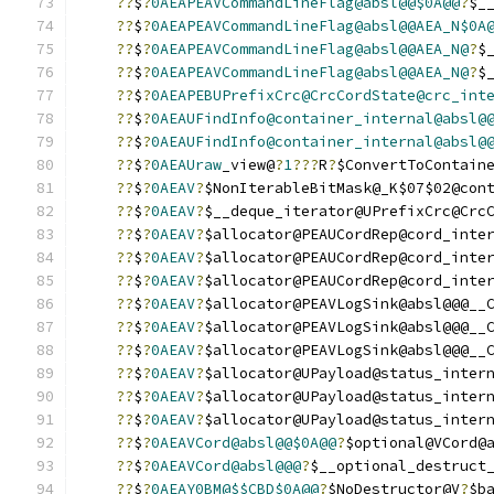
??
$
?
0AEAPEAVCommandLineFlag@absl@@$0A@@
?
$_
??
$
?
0AEAPEAVCommandLineFlag@absl@@AEA_N$0A
??
$
?
0AEAPEAVCommandLineFlag@absl@@AEA_N@
?
$
??
$
?
0AEAPEAVCommandLineFlag@absl@@AEA_N@
?
$
??
$
?
0AEAPEBUPrefixCrc@CrcCordState@crc_int
??
$
?
0AEAUFindInfo@container_internal@absl@
??
$
?
0AEAUFindInfo@container_internal@absl@
??
$
?
0AEAUraw
_view@
?
1
???
R
?
$ConvertToContain
??
$
?
0AEAV
?
$NonIterableBitMask@_K$07$02@con
??
$
?
0AEAV
?
$__deque_iterator@UPrefixCrc@Crc
??
$
?
0AEAV
?
$allocator@PEAUCordRep@cord_inte
??
$
?
0AEAV
?
$allocator@PEAUCordRep@cord_inte
??
$
?
0AEAV
?
$allocator@PEAUCordRep@cord_inte
??
$
?
0AEAV
?
$allocator@PEAVLogSink@absl@@@__
??
$
?
0AEAV
?
$allocator@PEAVLogSink@absl@@@__
??
$
?
0AEAV
?
$allocator@PEAVLogSink@absl@@@__
??
$
?
0AEAV
?
$allocator@UPayload@status_inter
??
$
?
0AEAV
?
$allocator@UPayload@status_inter
??
$
?
0AEAV
?
$allocator@UPayload@status_inter
??
$
?
0AEAVCord@absl@@$0A@@
?
$optional@VCord@
??
$
?
0AEAVCord@absl@@@
?
$__optional_destruct
??
$
?
0AEAY0BM@$$CBD$0A@@
?
$NoDestructor@V
?
$b