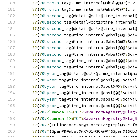
??
$
?
0Umonth
_tag@time_internal@absl@@@
?
$civ
??
$
?
0Umonth
_tag@time_internal@absl@@@
?
$civ
??
$
?
0Usecond
_tag@detail@cctz@time_internal
??
$
?
0Usecond
_tag@detail@cctz@time_internal
??
$
?
0Usecond
_tag@detail@cctz@time_internal
??
$
?
0Usecond
_tag@time_internal@absl@@@
?
$ci
??
$
?
0Usecond
_tag@time_internal@absl@@@
?
$ci
??
$
?
0Usecond
_tag@time_internal@absl@@@
?
$ci
??
$
?
0Usecond
_tag@time_internal@absl@@@
?
$ci
??
$
?
0Usecond
_tag@time_internal@absl@@@
?
$ci
??
$
?
0Usecond
_tag@time_internal@absl@@@
?
$ci
??
$
?
0Uyear
_tag@detail@cctz@time_internal@a
??
$
?
0Uyear
_tag@time_internal@absl@@@
?
$civi
??
$
?
0Uyear
_tag@time_internal@absl@@@
?
$civi
??
$
?
0Uyear
_tag@time_internal@absl@@@
?
$civi
??
$
?
0Uyear
_tag@time_internal@absl@@@
?
$civi
??
$
?
0Uyear
_tag@time_internal@absl@@@
?
$civi
??
$
?
0V
<lambda_1>
@?
0
??
SaveFromRegistry@Flag
??
$
?
0V
<lambda_1>
@?
0
??
SaveFromRegistry@Flag
??
$
?
0V
?
$InlinedVector@VFormatArgImpl@str_f
??
$
?
0V
?
$Span@D@absl@@XV01@$0A@@
?
$Span@$$CB