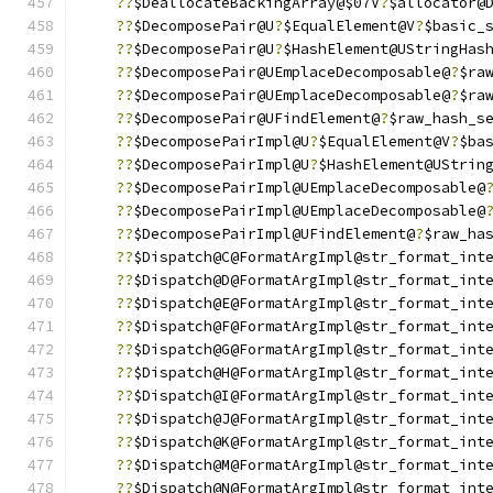
??
$DeallocateBackingArray@$07V
?
$allocator@
??
$DecomposePair@U
?
$EqualElement@V
?
$basic_
??
$DecomposePair@U
?
$HashElement@UStringHas
??
$DecomposePair@UEmplaceDecomposable@
?
$ra
??
$DecomposePair@UEmplaceDecomposable@
?
$ra
??
$DecomposePair@UFindElement@
?
$raw_hash_s
??
$DecomposePairImpl@U
?
$EqualElement@V
?
$ba
??
$DecomposePairImpl@U
?
$HashElement@UStrin
??
$DecomposePairImpl@UEmplaceDecomposable@
??
$DecomposePairImpl@UEmplaceDecomposable@
??
$DecomposePairImpl@UFindElement@
?
$raw_ha
??
$Dispatch@C@FormatArgImpl@str_format_int
??
$Dispatch@D@FormatArgImpl@str_format_int
??
$Dispatch@E@FormatArgImpl@str_format_int
??
$Dispatch@F@FormatArgImpl@str_format_int
??
$Dispatch@G@FormatArgImpl@str_format_int
??
$Dispatch@H@FormatArgImpl@str_format_int
??
$Dispatch@I@FormatArgImpl@str_format_int
??
$Dispatch@J@FormatArgImpl@str_format_int
??
$Dispatch@K@FormatArgImpl@str_format_int
??
$Dispatch@M@FormatArgImpl@str_format_int
??
$Dispatch@N@FormatArgImpl@str_format_int