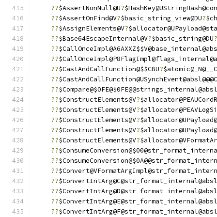
??
$AssertNonNull@U
?
$HashKey@UStringHash@co
??
$AssertOnFind@V
?
$basic_string_view@DU
?
$c
??
$AssignElements@V
?
$allocator@UPayload@st
??
$Base64EscapeInternal@V
?
$basic_string@DU
??
$CallOnceImpl@A6AXXZ$$V@base_internal@ab
??
$CallOnceImpl@P8FlagImpl@flags_internal@
??
$CastAndCallFunction@$$CBU
?
$atomic@_N@__
??
$CastAndCallFunction@USynchEvent@absl@@@
??
$Compare@$0FE@$0FE@@strings_internal@abs
??
$ConstructElements@V
?
$allocator@PEAUCord
??
$ConstructElements@V
?
$allocator@PEAVLogS
??
$ConstructElements@V
?
$allocator@UPayload
??
$ConstructElements@V
?
$allocator@UPayload
??
$ConstructElements@V
?
$allocator@VFormatA
??
$ConsumeConversion@$00@str_format_intern
??
$ConsumeConversion@$0A@@str_format_inter
??
$Convert@VFormatArgImpl@str_format_inter
??
$ConvertIntArg@C@str_format_internal@abs
??
$ConvertIntArg@D@str_format_internal@abs
??
$ConvertIntArg@E@str_format_internal@abs
??
$ConvertIntArg@F@str_format_internal@abs