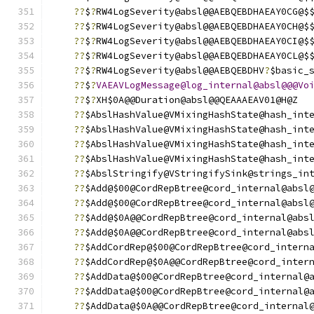
??
$
?
RW4LogSeverity@absl@@AEBQEBDHAEAY0CG@$
??
$
?
RW4LogSeverity@absl@@AEBQEBDHAEAY0CH@$
??
$
?
RW4LogSeverity@absl@@AEBQEBDHAEAY0CI@$
??
$
?
RW4LogSeverity@absl@@AEBQEBDHAEAY0CL@$
??
$
?
RW4LogSeverity@absl@@AEBQEBDHV
?
$basic_
??
$
?
VAEAVLogMessage@log_internal@absl@@@Vo
??
$
?
XH$0A@@Duration@absl@@QEAAAEAV01@H@Z
??
$AbslHashValue@VMixingHashState@hash_int
??
$AbslHashValue@VMixingHashState@hash_int
??
$AbslHashValue@VMixingHashState@hash_int
??
$AbslHashValue@VMixingHashState@hash_int
??
$AbslStringify@VStringifySink@strings_in
??
$Add@$00@CordRepBtree@cord_internal@absl
??
$Add@$00@CordRepBtree@cord_internal@absl
??
$Add@$0A@@CordRepBtree@cord_internal@abs
??
$Add@$0A@@CordRepBtree@cord_internal@abs
??
$AddCordRep@$00@CordRepBtree@cord_intern
??
$AddCordRep@$0A@@CordRepBtree@cord_inter
??
$AddData@$00@CordRepBtree@cord_internal@
??
$AddData@$00@CordRepBtree@cord_internal@
??
$AddData@$0A@@CordRepBtree@cord_internal