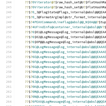
??
$
?
0Viterator
@?
$raw_hash_set@U
?
$FlatHashM
??
$
?
0Viterator
@?
$raw_hash_set@U
?
$FlatHashM
??
$
?
0
_J@FlagState@flags_internal@absl@@QEA
??
$
?
0
_J@FormatArgImpl@str_format_internal@
??
$
?
4PEAVCommandLineFlag@absl@@_N$0A@@
?
$tu
??
$
?
4UFindInfo@container_internal@absl@@V
?
??
$
?
6
$01@LogMessage@log_internal@absl@@QEA
??
$
?
6
$02@LogMessage@log_internal@absl@@QEA
??
$
?
6
$0P@@LogMessage@log_internal@absl@@QE
??
$
?
6C@LogMessage@log_internal@absl@@QEAAA
??
$
?
6D@LogMessage@log_internal@absl@@QEAAA
??
$
?
6E@LogMessage@log_internal@absl@@QEAAA
??
$
?
6F@LogMessage@log_internal@absl@@QEAAA
??
$
?
6G@LogMessage@log_internal@absl@@QEAAA
??
$
?
6H@LogMessage@log_internal@absl@@QEAAA
??
$
?
6I@LogMessage@log_internal@absl@@QEAAA
??
$
?
6J@LogMessage@log_internal@absl@@QEAAA
??
$
?
6K@LogMessage@log_internal@absl@@QEAAA
??
$
?
6M@LogMessage@log_internal@absl@@QEAAA
??
$
?
6N@LogMessage@log_internal@absl@@QEAAA
??
$
?
6PEAX@LogMessage@log_internal@absl@@QE