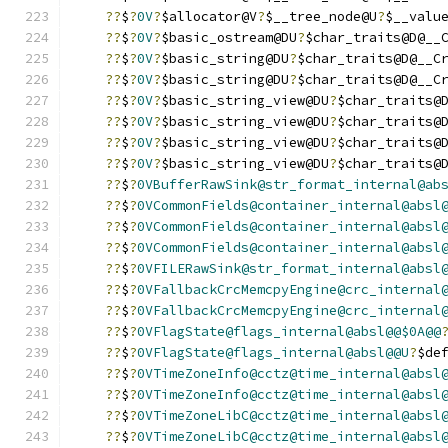
??
$
?
0V
?
$allocator@V
?
$__tree_node@U
?
$__valu
??
$
?
0V
?
$basic_ostream@DU
?
$char_traits@D@__
??
$
?
0V
?
$basic_string@DU
?
$char_traits@D@__C
??
$
?
0V
?
$basic_string@DU
?
$char_traits@D@__C
??
$
?
0V
?
$basic_string_view@DU
?
$char_traits@
??
$
?
0V
?
$basic_string_view@DU
?
$char_traits@
??
$
?
0V
?
$basic_string_view@DU
?
$char_traits@
??
$
?
0V
?
$basic_string_view@DU
?
$char_traits@
??
$
?
0VBufferRawSink@str_format_internal@ab
??
$
?
0VCommonFields@container_internal@absl
??
$
?
0VCommonFields@container_internal@absl
??
$
?
0VCommonFields@container_internal@absl
??
$
?
0VFILERawSink@str_format_internal@absl
??
$
?
0VFallbackCrcMemcpyEngine@crc_internal
??
$
?
0VFallbackCrcMemcpyEngine@crc_internal
??
$
?
0VFlagState@flags_internal@absl@@$0A@@
??
$
?
0VFlagState@flags_internal@absl@@U
?
$de
??
$
?
0VTimeZoneInfo@cctz@time_internal@absl
??
$
?
0VTimeZoneInfo@cctz@time_internal@absl
??
$
?
0VTimeZoneLibC@cctz@time_internal@absl
??
$
?
0VTimeZoneLibC@cctz@time_internal@absl