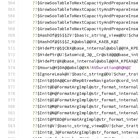
??
$GrowSooTableToNextCapacityAndPrepareIns
??
$GrowSooTableToNextCapacityAndPrepareIns
??
$GrowSooTableToNextCapacityAndPrepareIns
??
$GrowSooTableToNextCapacityAndPrepareIns
??
$GrowSooTableToNextCapacityAndPrepareIns
??
$HashOf@$S$$ZV
?
$basic_string_view@DU
?
$ch
??
$HashOf@$S$$Z_K@absl@@YA_KAEB_K@Z
??
$HidePtr@$$CBX@base_internal@absl@@YA_KP
??
$HidePtr@U
?
$atomic@_J@__Cr@std@@@base_in
??
$HidePtr@X@base_internal@absl@@YA_KPEAX@
??
$Hours@H$0A@@absl@@YA
?
AVDuration@0@H@Z
??
$IgnoreLeak@V
?
$basic_string@DU
?
$char_tra
??
$Init@$0A@@CordRepBtreeNavigator@cord_in
??
$Init@D@FormatArgImpl@str_format_interna
??
$Init@H@FormatArgImpl@str_format_interna
??
$Init@I@FormatArgImpl@str_format_interna
??
$Init@M@FormatArgImpl@str_format_interna
??
$Init@N@FormatArgImpl@str_format_interna
??
$Init@PEBD@FormatArgImpl@str_format_inte
??
$Init@V
?
$basic_string_view@DU
?
$char_trai
??
$Init@_J@FormatArgImpl@str_format_intern