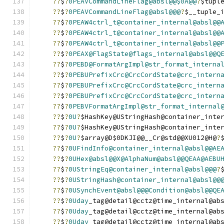
??
$
?
0PEAVCommandLineFlag@absl@@$0A@@
?
$tupl
??
$
?
0PEAVCommandLineFlag@absl@@@
?
$__tuple_
??
$
?
0PEAW4ctrl_t@container_internal@absl@@
??
$
?
0PEAW4ctrl_t@container_internal@absl@@
??
$
?
0PEAW4ctrl_t@container_internal@absl@@
??
$
?
0PEAX@FlagState@flags_internal@absl@@Q
??
$
?
0PEBD@FormatArgImpl@str_format_interna
??
$
?
0PEBUPrefixCrc@CrcCordState@crc_intern
??
$
?
0PEBUPrefixCrc@CrcCordState@crc_intern
??
$
?
0PEBUPrefixCrc@CrcCordState@crc_intern
??
$
?
0PEBVFormatArgImpl@str_format_internal
??
$
?
0U
?
$HashKey@UStringHash@container_inte
??
$
?
0U
?
$HashKey@UStringHash@container_inte
??
$
?
0U
?
$array@D$0DKJI@@__Cr@std@@XU012@H@
?
??
$
?
0UFindInfo@container_internal@absl@@AE
??
$
?
0UHex@absl@@X@AlphaNum@absl@@QEAA@AEBU
??
$
?
0UStringEq@container_internal@absl@@@
?
??
$
?
0UStringHash@container_internal@absl@@
??
$
?
0USynchEvent@absl@@@Condition@absl@@QE
??
$
?
0Uday
_tag@detail@cctz@time_internal@ab
??
$
?
0Uday
_tag@detail@cctz@time_internal@ab
??
$
?
0Uday
_tag@detail@cctz@time_internal@ab