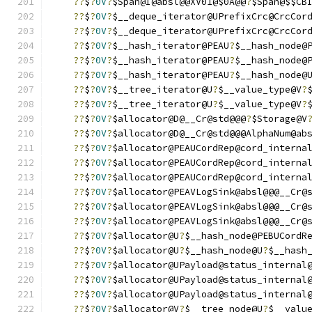
??
$
?
0V
?
$Span@I@absl@@XV01@$0A@@
?
$Span@$$CB
??
$
?
0V
?
$__deque_iterator@UPrefixCrc@CrcCor
??
$
?
0V
?
$__deque_iterator@UPrefixCrc@CrcCor
??
$
?
0V
?
$__hash_iterator@PEAU
?
$__hash_node@
??
$
?
0V
?
$__hash_iterator@PEAU
?
$__hash_node@
??
$
?
0V
?
$__hash_iterator@PEAU
?
$__hash_node@
??
$
?
0V
?
$__tree_iterator@U
?
$__value_type@V
?
??
$
?
0V
?
$__tree_iterator@U
?
$__value_type@V
?
??
$
?
0V
?
$allocator@D@__Cr@std@@@
?
$Storage@V
??
$
?
0V
?
$allocator@D@__Cr@std@@@AlphaNum@ab
??
$
?
0V
?
$allocator@PEAUCordRep@cord_interna
??
$
?
0V
?
$allocator@PEAUCordRep@cord_interna
??
$
?
0V
?
$allocator@PEAUCordRep@cord_interna
??
$
?
0V
?
$allocator@PEAVLogSink@absl@@@__Cr@
??
$
?
0V
?
$allocator@PEAVLogSink@absl@@@__Cr@
??
$
?
0V
?
$allocator@PEAVLogSink@absl@@@__Cr@
??
$
?
0V
?
$allocator@U
?
$__hash_node@PEBUCordR
??
$
?
0V
?
$allocator@U
?
$__hash_node@U
?
$__hash
??
$
?
0V
?
$allocator@UPayload@status_internal
??
$
?
0V
?
$allocator@UPayload@status_internal
??
$
?
0V
?
$allocator@UPayload@status_internal
??
$
?
0V
?
$allocator@V
?
$__tree_node@U
?
$__valu