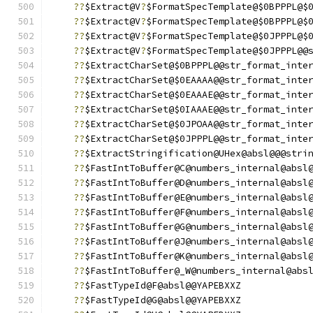
??
$Extract@V
?
$FormatSpecTemplate@$0BPPPL@$
??
$Extract@V
?
$FormatSpecTemplate@$0BPPPL@$
??
$Extract@V
?
$FormatSpecTemplate@$0JPPPL@$
??
$Extract@V
?
$FormatSpecTemplate@$0JPPPL@@
??
$ExtractCharSet@$0BPPPL@@str_format_inte
??
$ExtractCharSet@$0EAAAA@@str_format_inte
??
$ExtractCharSet@$0EAAAE@@str_format_inte
??
$ExtractCharSet@$0IAAAE@@str_format_inte
??
$ExtractCharSet@$0JPOAA@@str_format_inte
??
$ExtractCharSet@$0JPPPL@@str_format_inte
??
$ExtractStringification@UHex@absl@@@stri
??
$FastIntToBuffer@C@numbers_internal@absl
??
$FastIntToBuffer@D@numbers_internal@absl
??
$FastIntToBuffer@E@numbers_internal@absl
??
$FastIntToBuffer@F@numbers_internal@absl
??
$FastIntToBuffer@G@numbers_internal@absl
??
$FastIntToBuffer@J@numbers_internal@absl
??
$FastIntToBuffer@K@numbers_internal@absl
??
$FastIntToBuffer@_W@numbers_internal@abs
??
$FastTypeId@F@absl@@YAPEBXXZ
??
$FastTypeId@G@absl@@YAPEBXXZ