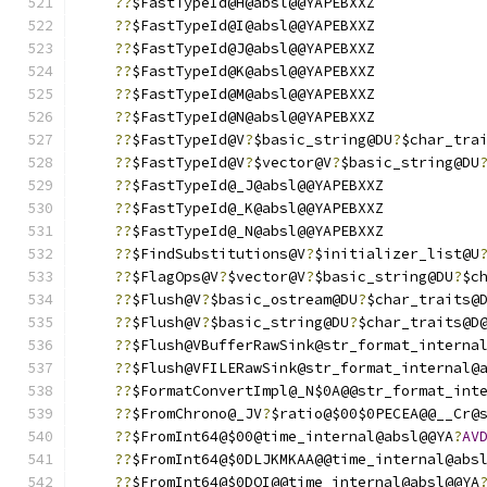
??
$FastTypeId@H@absl@@YAPEBXXZ
??
$FastTypeId@I@absl@@YAPEBXXZ
??
$FastTypeId@J@absl@@YAPEBXXZ
??
$FastTypeId@K@absl@@YAPEBXXZ
??
$FastTypeId@M@absl@@YAPEBXXZ
??
$FastTypeId@N@absl@@YAPEBXXZ
??
$FastTypeId@V
?
$basic_string@DU
?
$char_tra
??
$FastTypeId@V
?
$vector@V
?
$basic_string@DU
??
$FastTypeId@_J@absl@@YAPEBXXZ
??
$FastTypeId@_K@absl@@YAPEBXXZ
??
$FastTypeId@_N@absl@@YAPEBXXZ
??
$FindSubstitutions@V
?
$initializer_list@U
??
$FlagOps@V
?
$vector@V
?
$basic_string@DU
?
$c
??
$Flush@V
?
$basic_ostream@DU
?
$char_traits@
??
$Flush@V
?
$basic_string@DU
?
$char_traits@D
??
$Flush@VBufferRawSink@str_format_interna
??
$Flush@VFILERawSink@str_format_internal@
??
$FormatConvertImpl@_N$0A@@str_format_int
??
$FromChrono@_JV
?
$ratio@$00$0PECEA@@__Cr@
??
$FromInt64@$00@time_internal@absl@@YA
?
AV
??
$FromInt64@$0DLJKMKAA@@time_internal@abs
??
$FromInt64@$0DOI@@time_internal@absl@@YA