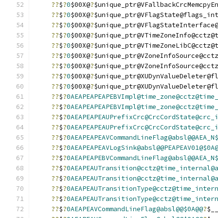
??
$
?
0
$00X@
?
$unique_ptr@VFallbackCrcMemcpyE
??
$
?
0
$00X@
?
$unique_ptr@VFlagState@flags_in
??
$
?
0
$00X@
?
$unique_ptr@VFlagStateInterface
??
$
?
0
$00X@
?
$unique_ptr@VTimeZoneInfo@cctz@
??
$
?
0
$00X@
?
$unique_ptr@VTimeZoneLibC@cctz@
??
$
?
0
$00X@
?
$unique_ptr@VZoneInfoSource@cct
??
$
?
0
$00X@
?
$unique_ptr@VZoneInfoSource@cct
??
$
?
0
$00X@
?
$unique_ptr@XUDynValueDeleter@f
??
$
?
0
$00X@
?
$unique_ptr@XUDynValueDeleter@f
??
$
?
0AEAPEAPEAPEBVImpl@time_zone@cctz@time
??
$
?
0AEAPEAPEAPEBVImpl@time_zone@cctz@time
??
$
?
0AEAPEAPEAUPrefixCrc@CrcCordState@crc_
??
$
?
0AEAPEAPEAUPrefixCrc@CrcCordState@crc_
??
$
?
0AEAPEAPEAVCommandLineFlag@absl@@AEA_N
??
$
?
0AEAPEAPEAVLogSink@absl@@PEAPEAV01@$0A
??
$
?
0AEAPEAPEBVCommandLineFlag@absl@@AEA_N
??
$
?
0AEAPEAUTransition@cctz@time_internal@
??
$
?
0AEAPEAUTransition@cctz@time_internal@
??
$
?
0AEAPEAUTransitionType@cctz@time_inter
??
$
?
0AEAPEAUTransitionType@cctz@time_inter
??
$
?
0AEAPEAVCommandLineFlag@absl@@$0A@@
?
$_