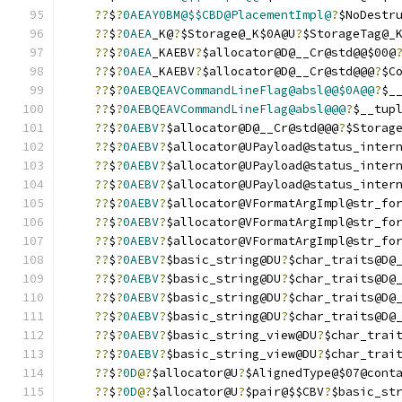
??
$
?
0AEAY0BM@$$CBD@PlacementImpl@
?
$NoDestr
??
$
?
0AEA
_K@
?
$Storage@_K$0A@U
?
$StorageTag@_
??
$
?
0AEA
_KAEBV
?
$allocator@D@__Cr@std@@$00@
??
$
?
0AEA
_KAEBV
?
$allocator@D@__Cr@std@@@
?
$C
??
$
?
0AEBQEAVCommandLineFlag@absl@@$0A@@
?
$_
??
$
?
0AEBQEAVCommandLineFlag@absl@@@
?
$__tup
??
$
?
0AEBV
?
$allocator@D@__Cr@std@@@
?
$Storag
??
$
?
0AEBV
?
$allocator@UPayload@status_inter
??
$
?
0AEBV
?
$allocator@UPayload@status_inter
??
$
?
0AEBV
?
$allocator@UPayload@status_inter
??
$
?
0AEBV
?
$allocator@VFormatArgImpl@str_fo
??
$
?
0AEBV
?
$allocator@VFormatArgImpl@str_fo
??
$
?
0AEBV
?
$allocator@VFormatArgImpl@str_fo
??
$
?
0AEBV
?
$basic_string@DU
?
$char_traits@D@
??
$
?
0AEBV
?
$basic_string@DU
?
$char_traits@D@
??
$
?
0AEBV
?
$basic_string@DU
?
$char_traits@D@
??
$
?
0AEBV
?
$basic_string@DU
?
$char_traits@D@
??
$
?
0AEBV
?
$basic_string_view@DU
?
$char_trai
??
$
?
0AEBV
?
$basic_string_view@DU
?
$char_trai
??
$
?
0D
@?
$allocator@U
?
$AlignedType@$07@cont
??
$
?
0D
@?
$allocator@U
?
$pair@$$CBV
?
$basic_st