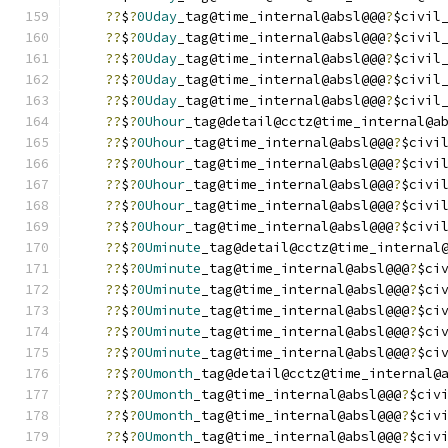
??
$
?
0Uday
_tag@time_internal@absl@@@
?
$civil
??
$
?
0Uday
_tag@time_internal@absl@@@
?
$civil
??
$
?
0Uday
_tag@time_internal@absl@@@
?
$civil
??
$
?
0Uday
_tag@time_internal@absl@@@
?
$civil
??
$
?
0Uday
_tag@time_internal@absl@@@
?
$civil
??
$
?
0Uhour
_tag@detail@cctz@time_internal@a
??
$
?
0Uhour
_tag@time_internal@absl@@@
?
$civi
??
$
?
0Uhour
_tag@time_internal@absl@@@
?
$civi
??
$
?
0Uhour
_tag@time_internal@absl@@@
?
$civi
??
$
?
0Uhour
_tag@time_internal@absl@@@
?
$civi
??
$
?
0Uhour
_tag@time_internal@absl@@@
?
$civi
??
$
?
0Uminute
_tag@detail@cctz@time_internal
??
$
?
0Uminute
_tag@time_internal@absl@@@
?
$ci
??
$
?
0Uminute
_tag@time_internal@absl@@@
?
$ci
??
$
?
0Uminute
_tag@time_internal@absl@@@
?
$ci
??
$
?
0Uminute
_tag@time_internal@absl@@@
?
$ci
??
$
?
0Uminute
_tag@time_internal@absl@@@
?
$ci
??
$
?
0Umonth
_tag@detail@cctz@time_internal@
??
$
?
0Umonth
_tag@time_internal@absl@@@
?
$civ
??
$
?
0Umonth
_tag@time_internal@absl@@@
?
$civ
??
$
?
0Umonth
_tag@time_internal@absl@@@
?
$civ