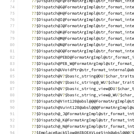
??
$Dispatch@F@FormatArgImpl@str_format_int
??
$Dispatch@G@FormatArgImpl@str_format_int
??
$Dispatch@H@FormatArgImpl@str_format_int
??
$Dispatch@I@FormatArgImpl@str_format_int
??
$Dispatch@J@FormatArgImpl@str_format_int
??
$Dispatch@K@FormatArgImpl@str_format_int
??
$Dispatch@M@FormatArgImpl@str_format_int
??
$Dispatch@N@FormatArgImpl@str_format_int
??
$Dispatch@O@FormatArgImpl@str_format_int
??
$Dispatch@PEBD@FormatArgImpl@str_format_
??
$Dispatch@PEB_W@FormatArgImpl@str_format
??
$Dispatch@UVoidPtr@str_format_internal@a
??
$Dispatch@V
?
$basic_string@DU
?
$char_trait
??
$Dispatch@V
?
$basic_string@_WU
?
$char_trai
??
$Dispatch@V
?
$basic_string_view@DU
?
$char_
??
$Dispatch@V
?
$basic_string_view@_WU
?
$char
??
$Dispatch@Vint128@absl@@@FormatArgImpl@s
??
$Dispatch@Vuint128@absl@@@FormatArgImpl@
??
$Dispatch@_J@FormatArgImpl@str_format_in
??
$Dispatch@_K@FormatArgImpl@str_format_in
??
$Dispatch@_N@FormatArgImpl@str_format_in
??
$EmplaceBackSlow@AEBQEAVLogSink@absl@@@
?