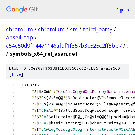
Sign in
chromium
/
chromium
/
src
/
third_party
/
abseil-cpp
/
c54e50d9f14471146af9f1f357b3c525c2ff5bb7
/
.
/
symbols_x64_rel_asan.def
blob: 0f90e762f3038811b0d3503c627cb35fa7ace6c0
[
file
]
EXPORTS
?
$TSS0@
?
1
??
CrcAndCopy@CrcMemcpy@crc_intern
??
$
?
0
$$V$0A@@
?
$NoDestructor@V
?
$SampleRecor
??
$
?
0
$$V$0A@@
?
$NoDestructor@VFlagRegistry@
??
$
?
0PEAI
@?
$SaltedSeedSeq@Vseed_seq@__Cr@s
??
$
?
0V
?
$allocator@D@__Cr@std@@@AlphaNum@ab
??
$
?
0V
?
$basic_string@DU
?
$char_traits@D@__C
??
$
?
6C@LogMessage@log_internal@absl@@QEAAA