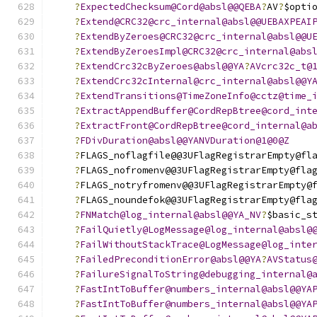
?
ExpectedChecksum@Cord@absl@@QEBA
?
AV
?
$opti
?
Extend@CRC32@crc_internal@absl@@UEBAXPEAI
?
ExtendByZeroes@CRC32@crc_internal@absl@@U
?
ExtendByZeroesImpl@CRC32@crc_internal@abs
?
ExtendCrc32cByZeroes@absl@@YA
?
AVcrc32c_t@
?
ExtendCrc32cInternal@crc_internal@absl@@Y
?
ExtendTransitions@TimeZoneInfo@cctz@time_
?
ExtractAppendBuffer@CordRepBtree@cord_int
?
ExtractFront@CordRepBtree@cord_internal@a
?
FDivDuration@absl@@YANVDuration@1@0@Z
?
FLAGS_noflagfile@@3UFlagRegistrarEmpty@fl
?
FLAGS_nofromenv@@3UFlagRegistrarEmpty@fla
?
FLAGS_notryfromenv@@3UFlagRegistrarEmpty@
?
FLAGS_noundefok@@3UFlagRegistrarEmpty@fla
?
FNMatch@log_internal@absl@@YA_NV
?
$basic_s
?
FailQuietly@LogMessage@log_internal@absl@
?
FailWithoutStackTrace@LogMessage@log_inte
?
FailedPreconditionError@absl@@YA
?
AVStatus
?
FailureSignalToString@debugging_internal@
?
FastIntToBuffer@numbers_internal@absl@@YA
?
FastIntToBuffer@numbers_internal@absl@@YA