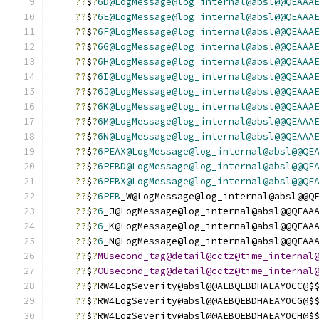
??
$
?
6D@LogMessage@log_internal@absl@@QEAAA
??
$
?
6E@LogMessage@log_internal@absl@@QEAAA
??
$
?
6F@LogMessage@log_internal@absl@@QEAAA
??
$
?
6G@LogMessage@log_internal@absl@@QEAAA
??
$
?
6H@LogMessage@log_internal@absl@@QEAAA
??
$
?
6I@LogMessage@log_internal@absl@@QEAAA
??
$
?
6J@LogMessage@log_internal@absl@@QEAAA
??
$
?
6K@LogMessage@log_internal@absl@@QEAAA
??
$
?
6M@LogMessage@log_internal@absl@@QEAAA
??
$
?
6N@LogMessage@log_internal@absl@@QEAAA
??
$
?
6PEAX@LogMessage@log_internal@absl@@QE
??
$
?
6PEBD@LogMessage@log_internal@absl@@QE
??
$
?
6PEBX@LogMessage@log_internal@absl@@QE
??
$
?
6PEB
_W@LogMessage@log_internal@absl@@Q
??
$
?
6
_J@LogMessage@log_internal@absl@@QEAA
??
$
?
6
_K@LogMessage@log_internal@absl@@QEAA
??
$
?
6
_N@LogMessage@log_internal@absl@@QEAA
??
$
?
MUsecond_tag@detail@cctz@time_internal
??
$
?
OUsecond_tag@detail@cctz@time_internal
??
$
?
RW4LogSeverity@absl@@AEBQEBDHAEAY0CC@$
??
$
?
RW4LogSeverity@absl@@AEBQEBDHAEAY0CG@$
??
$
?
RW4LogSeverity@absl@@AEBQEBDHAEAY0CH@$