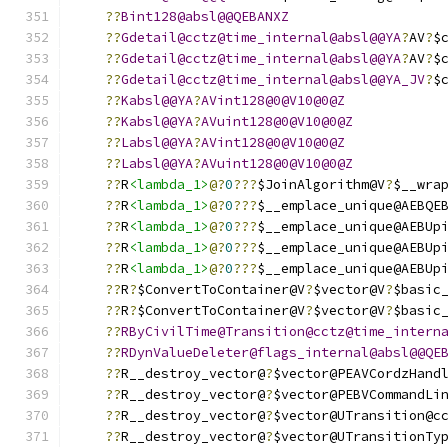
??
Bint128@absl@@QEBANXZ
??
Gdetail@cctz@time_internal@absl@@YA
?
AV
?
$
??
Gdetail@cctz@time_internal@absl@@YA
?
AV
?
$
??
Gdetail@cctz@time_internal@absl@@YA_JV
?
$
??
Kabsl@@YA
?
AVint128@0@V10@0@Z
??
Kabsl@@YA
?
AVuint128@0@V10@0@Z
??
Labsl@@YA
?
AVint128@0@V10@0@Z
??
Labsl@@YA
?
AVuint128@0@V10@0@Z
??
R
<lambda_1>
@?
0
???
$JoinAlgorithm@V
?
$__wra
??
R
<lambda_1>
@?
0
???
$__emplace_unique@AEBQE
??
R
<lambda_1>
@?
0
???
$__emplace_unique@AEBUp
??
R
<lambda_1>
@?
0
???
$__emplace_unique@AEBUp
??
R
<lambda_1>
@?
0
???
$__emplace_unique@AEBUp
??
R
?
$ConvertToContainer@V
?
$vector@V
?
$basic
??
R
?
$ConvertToContainer@V
?
$vector@V
?
$basic
??
RByCivilTime@Transition@cctz@time_intern
??
RDynValueDeleter@flags_internal@absl@@QE
??
R__destroy_vector@
?
$vector@PEAVCordzHand
??
R__destroy_vector@
?
$vector@PEBVCommandLi
??
R__destroy_vector@
?
$vector@UTransition@c
??
R__destroy_vector@
?
$vector@UTransitionTy