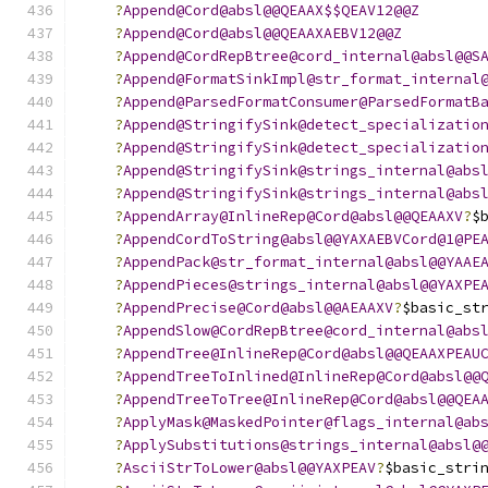
?
Append@Cord@absl@@QEAAX$$QEAV12@@Z
?
Append@Cord@absl@@QEAAXAEBV12@@Z
?
Append@CordRepBtree@cord_internal@absl@@S
?
Append@FormatSinkImpl@str_format_internal
?
Append@ParsedFormatConsumer@ParsedFormatB
?
Append@StringifySink@detect_specializatio
?
Append@StringifySink@detect_specializatio
?
Append@StringifySink@strings_internal@abs
?
Append@StringifySink@strings_internal@abs
?
AppendArray@InlineRep@Cord@absl@@QEAAXV
?
$
?
AppendCordToString@absl@@YAXAEBVCord@1@PE
?
AppendPack@str_format_internal@absl@@YAAE
?
AppendPieces@strings_internal@absl@@YAXPE
?
AppendPrecise@Cord@absl@@AEAAXV
?
$basic_st
?
AppendSlow@CordRepBtree@cord_internal@abs
?
AppendTree@InlineRep@Cord@absl@@QEAAXPEAU
?
AppendTreeToInlined@InlineRep@Cord@absl@@
?
AppendTreeToTree@InlineRep@Cord@absl@@QEA
?
ApplyMask@MaskedPointer@flags_internal@ab
?
ApplySubstitutions@strings_internal@absl@
?
AsciiStrToLower@absl@@YAXPEAV
?
$basic_stri