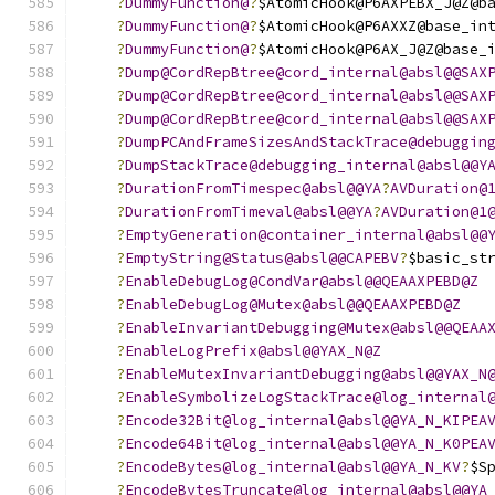
?
DummyFunction@
?
$AtomicHook@P6AXPEBX_J@Z@b
?
DummyFunction@
?
$AtomicHook@P6AXXZ@base_in
?
DummyFunction@
?
$AtomicHook@P6AX_J@Z@base_
?
Dump@CordRepBtree@cord_internal@absl@@SAX
?
Dump@CordRepBtree@cord_internal@absl@@SAX
?
Dump@CordRepBtree@cord_internal@absl@@SAX
?
DumpPCAndFrameSizesAndStackTrace@debuggin
?
DumpStackTrace@debugging_internal@absl@@Y
?
DurationFromTimespec@absl@@YA
?
AVDuration@
?
DurationFromTimeval@absl@@YA
?
AVDuration@1
?
EmptyGeneration@container_internal@absl@@
?
EmptyString@Status@absl@@CAPEBV
?
$basic_st
?
EnableDebugLog@CondVar@absl@@QEAAXPEBD@Z
?
EnableDebugLog@Mutex@absl@@QEAAXPEBD@Z
?
EnableInvariantDebugging@Mutex@absl@@QEAA
?
EnableLogPrefix@absl@@YAX_N@Z
?
EnableMutexInvariantDebugging@absl@@YAX_N
?
EnableSymbolizeLogStackTrace@log_internal
?
Encode32Bit@log_internal@absl@@YA_N_KIPEA
?
Encode64Bit@log_internal@absl@@YA_N_K0PEA
?
EncodeBytes@log_internal@absl@@YA_N_KV
?
$S
?
EncodeBytesTruncate@log_internal@absl@@YA