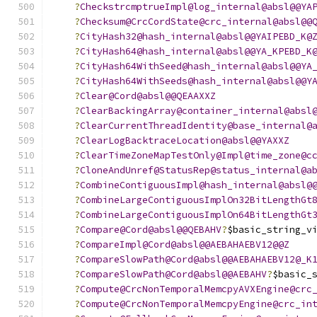
?
CheckstrcmptrueImpl@log_internal@absl@@YA
?
Checksum@CrcCordState@crc_internal@absl@@
?
CityHash32@hash_internal@absl@@YAIPEBD_K@
?
CityHash64@hash_internal@absl@@YA_KPEBD_K
?
CityHash64WithSeed@hash_internal@absl@@YA
?
CityHash64WithSeeds@hash_internal@absl@@Y
?
Clear@Cord@absl@@QEAAXXZ
?
ClearBackingArray@container_internal@absl
?
ClearCurrentThreadIdentity@base_internal@
?
ClearLogBacktraceLocation@absl@@YAXXZ
?
ClearTimeZoneMapTestOnly@Impl@time_zone@c
?
CloneAndUnref@StatusRep@status_internal@a
?
CombineContiguousImpl@hash_internal@absl@
?
CombineLargeContiguousImplOn32BitLengthGt
?
CombineLargeContiguousImplOn64BitLengthGt
?
Compare@Cord@absl@@QEBAHV
?
$basic_string_v
?
CompareImpl@Cord@absl@@AEBAHAEBV12@@Z
?
CompareSlowPath@Cord@absl@@AEBAHAEBV12@_K
?
CompareSlowPath@Cord@absl@@AEBAHV
?
$basic_
?
Compute@CrcNonTemporalMemcpyAVXEngine@crc
?
Compute@CrcNonTemporalMemcpyEngine@crc_in