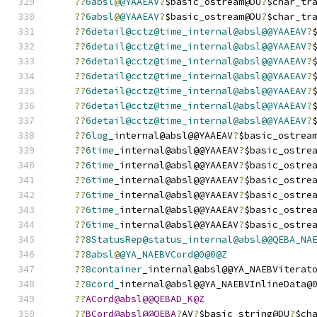
??
6absl
@
@YAAEAV
?
$basic_ostream@DU
?
$char_tr
??
6absl
@
@YAAEAV
?
$basic_ostream@DU
?
$char_tr
??
6detail@cctz@time_internal@absl@@YAAEAV
?
??
6detail@cctz@time_internal@absl@@YAAEAV
?
??
6detail@cctz@time_internal@absl@@YAAEAV
?
??
6detail@cctz@time_internal@absl@@YAAEAV
?
??
6detail@cctz@time_internal@absl@@YAAEAV
?
??
6detail@cctz@time_internal@absl@@YAAEAV
?
??
6detail@cctz@time_internal@absl@@YAAEAV
?
??
6log
_internal@absl@@YAAEAV
?
$basic_ostrea
??
6time
_internal@absl@@YAAEAV
?
$basic_ostre
??
6time
_internal@absl@@YAAEAV
?
$basic_ostre
??
6time
_internal@absl@@YAAEAV
?
$basic_ostre
??
6time
_internal@absl@@YAAEAV
?
$basic_ostre
??
6time
_internal@absl@@YAAEAV
?
$basic_ostre
??
6time
_internal@absl@@YAAEAV
?
$basic_ostre
??
8StatusRep@status_internal@absl@@QEBA_NA
??
8absl
@
@YA_NAEBVCord@0@0@Z
??
8container
_internal@absl@@YA_NAEBViterat
??
8cord
_internal@absl@@YA_NAEBVInlineData@
??
ACord@absl@@QEBAD_K@Z
??
BCord@absl@@QEBA
?
AV
?
$basic_string@DU
?
$ch