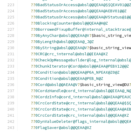
??
0BadStatusOrAccess@absl@@QEAA@$$QEAV01@@
??
0BadStatusOrAccess@absl@@QEAA@AEBV01@@Z
??
0BadStatusOrAccess@absl@@QEAA@VStatus@1@
??
0BlockingCounter@absl@@QEAA@H@Z
??
0BorrowedFixupBuffer@internal_stacktrace
??
0ByAnyChar@absl@@QEAA@V
?
$basic_string_vi
??
0ByLength@absl@@QEAA@_J@Z
??
0ByString@absl@@QEAA@V
?
$basic_string_vie
??
0CRC@crc_internal@absl@@IEAA@XZ
??
0CheckOpMessageBuilder@log_internal@absl
??
0ChunkIterator@Cord@absl@@AEAA@PEBV12@@Z
??
0Condition@absl@@QEAA@P6A_NPEAX@Z0@Z
??
0Condition@absl@@QEAA@PEB_N@Z
??
0Cord@absl@@AEAA@V
?
$basic_string_view@DU
??
0CordzHandle@cord_internal@absl@@IEAA@_N
??
0CordzInfo@cord_internal@absl@@AEAA@PEAU
??
0CrcCordState@crc_internal@absl@@QEAA@$$
??
0CrcCordState@crc_internal@absl@@QEAA@AE
??
0CrcCordState@crc_internal@absl@@QEAA@XZ
??
0DynValueDeleter@flags_internal@absl@@QE
??
0FlagSaver@absl@@QEAA@XZ