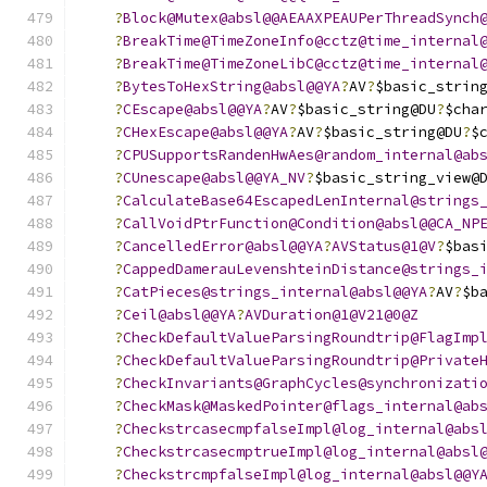
?
Block@Mutex@absl@@AEAAXPEAUPerThreadSynch
?
BreakTime@TimeZoneInfo@cctz@time_internal
?
BreakTime@TimeZoneLibC@cctz@time_internal
?
BytesToHexString@absl@@YA
?
AV
?
$basic_strin
?
CEscape@absl@@YA
?
AV
?
$basic_string@DU
?
$cha
?
CHexEscape@absl@@YA
?
AV
?
$basic_string@DU
?
$
?
CPUSupportsRandenHwAes@random_internal@ab
?
CUnescape@absl@@YA_NV
?
$basic_string_view@
?
CalculateBase64EscapedLenInternal@strings
?
CallVoidPtrFunction@Condition@absl@@CA_NP
?
CancelledError@absl@@YA
?
AVStatus@1@V
?
$bas
?
CappedDamerauLevenshteinDistance@strings_
?
CatPieces@strings_internal@absl@@YA
?
AV
?
$b
?
Ceil@absl@@YA
?
AVDuration@1@V21@0@Z
?
CheckDefaultValueParsingRoundtrip@FlagImp
?
CheckDefaultValueParsingRoundtrip@Private
?
CheckInvariants@GraphCycles@synchronizati
?
CheckMask@MaskedPointer@flags_internal@ab
?
CheckstrcasecmpfalseImpl@log_internal@abs
?
CheckstrcasecmptrueImpl@log_internal@absl
?
CheckstrcmpfalseImpl@log_internal@absl@@Y