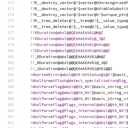
??
R__destroy_vector@
?
$vector@UUnrecognized
??
R__destroy_vector@
?
$vector@UViableSubsti
??
R__destroy_vector@
?
$vector@V
?
$unique_ptr
??
R__tree_deleter@
?
$__tree@U
?
$__value_type
??
R__tree_deleter@
?
$__tree@U
?
$__value_type
??
XDuration@absl@@QEAAAEAV01@N@Z
??
XDuration@absl@@QEAAAEAV01@_J@Z
??
YDuration@absl@@QEAAAEAV01@V01@@Z
??
ZDuration@absl@@QEAAAEAV01@V01@@Z
??
_0Duration@absl@@QEAAAEAV01@N@Z
??
_0Duration@absl@@QEAAAEAV01@_J@Z
??
_1Duration@absl@@QEAAAEAV01@V01@@Z
?
AbortedError@absl@@YA
?
AVStatus@1@V
?
$basic
?
AbslFormatFlush@detect_specialization@log
?
AbslParseFlag@absl@@YA_NV
?
$basic_string_v
?
AbslParseFlag@absl@@YA_NV
?
$basic_string_v
?
AbslParseFlag@absl@@YA_NV
?
$basic_string_v
?
AbslParseFlag@flags_internal@absl@@YA_NV
?
?
AbslParseFlag@flags_internal@absl@@YA_NV
?
?
AbslParseFlag@flags_internal@absl@@YA_NV
?
?
AbslParseFlag@flags_internal@absl@@YA_NV
?