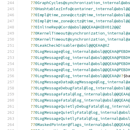
??
0GraphCycles@synchronization_internal@ab
??
0HashtablezInfo@container_internal@absl@
??
0Impl@time_zone@cctz@time_internal@absl@
??
0Impl@time_zone@cctz@time_internal@absl@
??
0InlineRep@Cord@absl@@QEAA@AEBV012@@Z
??
0KernelTimeout@synchronization_internal@
??
0KernelTimeout@synchronization_internal@
??
0LeakCheckDisabler@absl@@QEAA@XZ
??
0LogMessage@log_internal@absl@@QEAA@PEBD
??
0LogMessage@log_internal@absl@@QEAA@PEBD
??
0LogMessage@log_internal@absl@@QEAA@PEBD
??
0LogMessage@log_internal@absl@@QEAA@PEBD
??
0LogMessage@log_internal@absl@@QEAA@V
?
$b
??
0LogMessageData@LogMessage@log_internal@
??
0LogMessageDebugFatal@log_internal@absl@
??
0LogMessageFatal@log_internal@absl@@QEAA
??
0LogMessageFatal@log_internal@absl@@QEAA
??
0LogMessageQuietlyDebugFatal@log_interna
??
0LogMessageQuietlyFatal@log_internal@abs
??
0LogMessageQuietlyFatal@log_internal@abs
??
0MaskedPointer@flags_internal@absl@@QEAA