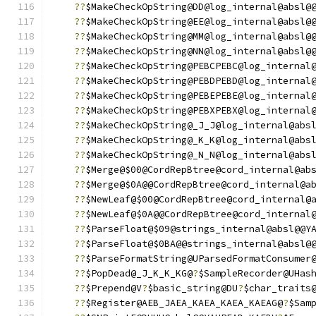
??
$MakeCheckOpString@DD@log_internal@absl@
??
$MakeCheckOpString@EE@log_internal@absl@
??
$MakeCheckOpString@MM@log_internal@absl@
??
$MakeCheckOpString@NN@log_internal@absl@
??
$MakeCheckOpString@PEBCPEBC@log_internal
??
$MakeCheckOpString@PEBDPEBD@log_internal
??
$MakeCheckOpString@PEBEPEBE@log_internal
??
$MakeCheckOpString@PEBXPEBX@log_internal
??
$MakeCheckOpString@_J_J@log_internal@abs
??
$MakeCheckOpString@_K_K@log_internal@abs
??
$MakeCheckOpString@_N_N@log_internal@abs
??
$Merge@$00@CordRepBtree@cord_internal@ab
??
$Merge@$0A@@CordRepBtree@cord_internal@a
??
$NewLeaf@$00@CordRepBtree@cord_internal@
??
$NewLeaf@$0A@@CordRepBtree@cord_internal
??
$ParseFloat@$09@strings_internal@absl@@Y
??
$ParseFloat@$0BA@@strings_internal@absl@
??
$ParseFormatString@UParsedFormatConsumer
??
$PopDead@_J_K_K_KG@
?
$SampleRecorder@UHas
??
$Prepend@V
?
$basic_string@DU
?
$char_traits
??
$Register@AEB_JAEA_KAEA_KAEA_KAEAG@
?
$Sam