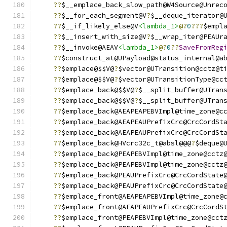
??
$__emplace_back_slow_path@W4Source@Unrec
??
$__for_each_segment@V
?
$__deque_iterator@
??
$__if_likely_else@V
<lambda_1>
@?
0
???
$empl
??
$__insert_with_size@V
?
$__wrap_iter@PEAUr
??
$__invoke@AEAV
<lambda_1>
@?
0
??
SaveFromReg
??
$construct_at@UPayload@status_internal@a
??
$emplace@$$V@
?
$vector@UTransition@cctz@t
??
$emplace@$$V@
?
$vector@UTransitionType@cc
??
$emplace_back@$$V@
?
$__split_buffer@UTran
??
$emplace_back@$$V@
?
$__split_buffer@UTran
??
$emplace_back@AEAPEAPEBVImpl@time_zone@c
??
$emplace_back@AEAPEAUPrefixCrc@CrcCordSt
??
$emplace_back@AEAPEAUPrefixCrc@CrcCordSt
??
$emplace_back@HVcrc32c_t@absl@@@
?
$deque@
??
$emplace_back@PEAPEBVImpl@time_zone@cctz
??
$emplace_back@PEAPEBVImpl@time_zone@cctz
??
$emplace_back@PEAUPrefixCrc@CrcCordState
??
$emplace_back@PEAUPrefixCrc@CrcCordState
??
$emplace_front@AEAPEAPEBVImpl@time_zone@
??
$emplace_front@AEAPEAUPrefixCrc@CrcCordS
??
$emplace_front@PEAPEBVImpl@time_zone@cct