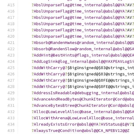
?
AbslUnparseFlag@time_internal@absl@@YA
?
AV
?
AbslUnparseFlag@time_internal@absl@@YA
?
AV
?
AbslUnparseFlag@time_internal@absl@@YA
?
AV
?
AbslUnparseFlag@time_internal@absl@@YA
?
AV
?
AbslUnparseFlag@time_internal@absl@@YA
?
AV
?
AbslUnparseFlag@time_internal@absl@@YA
?
AV
?
Absorb@RandenHwAes@random_internal@absl@@
?
Absorb@RandenSlow@random_internal@absl@@S
?
AddHint@BestHints@flags_internal@absl@@QE
?
AddLogSink@log_internal@absl@@YAXPEAVLogS
?
AddWithCarry@
?
$BigUnsigned@$03@strings_in
?
AddWithCarry@
?
$BigUnsigned@$03@strings_in
?
AddWithCarry@
?
$BigUnsigned@$0FE@@strings_
?
AddWithCarry@
?
$BigUnsigned@$0FE@@strings_
?
AddressIsReadable@debugging_internal@absl
?
AdvanceAndReadBytes@ChunkIterator@Cord@ab
?
AdvanceBytesBtree@ChunkIterator@Cord@absl
?
Alloc@LowLevelAlloc@base_internal@absl@@S
?
AllocWithArena@LowLevelAlloc@base_interna
?
AlreadyExistsError@absl@@YA
?
AVStatus@1@V
?
?
AlwaysTrue@Condition@absl@@CA_NPEBV12@@Z