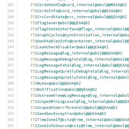
??
1CordzHandle@cord_internal@absl@@MEAA@XZ
??
1CordzInfo@cord_internal@absl@@EEAA@XZ
??
1CrcCordState@crc_internal@absl@@QEAA@XZ
??
1FlagSaver@absl@@QEAA@XZ
??
1FlagStateInterface@flags_internal@absl@
??
1GraphCycles@synchronization_internal@ab
??
1HashtablezInfo@container_internal@absl@
??
1LeakCheckDisabler@absl@@QEAA@XZ
??
1LogMessage@log_internal@absl@@QEAA@XZ
??
1LogMessageDebugFatal@log_internal@absl@
??
1LogMessageFatal@log_internal@absl@@QEAA
??
1LogMessageQuietlyDebugFatal@log_interna
??
1LogMessageQuietlyFatal@log_internal@abs
??
1Mutex@absl@@QEAA@XZ
??
1Notification@absl@@QEAA@XZ
??
1OstreamView@LogMessage@log_internal@abs
??
1ScopedMinLogLevel@log_internal@absl@@QE
??
1ScopedStderrThreshold@absl@@QEAA@XZ
??
1SeedGenException@absl@@UEAA@XZ
??
1TimeZoneIf@cctz@time_internal@absl@@UEA
??
1ZoneInfoSource@cctz@time_internal@absl@