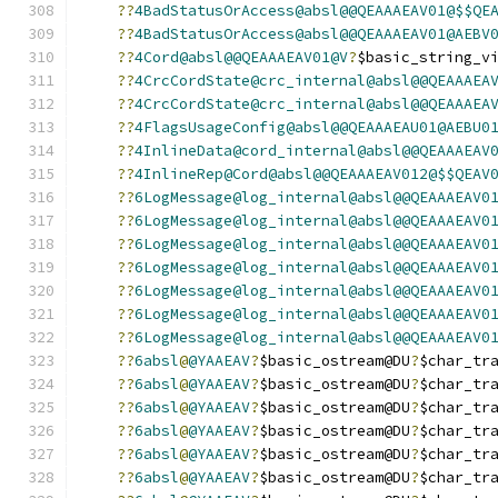
??
4BadStatusOrAccess@absl@@QEAAAEAV01@$$QE
??
4BadStatusOrAccess@absl@@QEAAAEAV01@AEBV
??
4Cord@absl@@QEAAAEAV01@V
?
$basic_string_v
??
4CrcCordState@crc_internal@absl@@QEAAAEA
??
4CrcCordState@crc_internal@absl@@QEAAAEA
??
4FlagsUsageConfig@absl@@QEAAAEAU01@AEBU0
??
4InlineData@cord_internal@absl@@QEAAAEAV
??
4InlineRep@Cord@absl@@QEAAAEAV012@$$QEAV
??
6LogMessage@log_internal@absl@@QEAAAEAV0
??
6LogMessage@log_internal@absl@@QEAAAEAV0
??
6LogMessage@log_internal@absl@@QEAAAEAV0
??
6LogMessage@log_internal@absl@@QEAAAEAV0
??
6LogMessage@log_internal@absl@@QEAAAEAV0
??
6LogMessage@log_internal@absl@@QEAAAEAV0
??
6LogMessage@log_internal@absl@@QEAAAEAV0
??
6absl
@
@YAAEAV
?
$basic_ostream@DU
?
$char_tr
??
6absl
@
@YAAEAV
?
$basic_ostream@DU
?
$char_tr
??
6absl
@
@YAAEAV
?
$basic_ostream@DU
?
$char_tr
??
6absl
@
@YAAEAV
?
$basic_ostream@DU
?
$char_tr
??
6absl
@
@YAAEAV
?
$basic_ostream@DU
?
$char_tr
??
6absl
@
@YAAEAV
?
$basic_ostream@DU
?
$char_tr