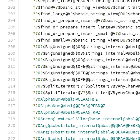
??
$emplace_front@PEAUPrefixCrc@CrcCordStat
??
$find@V
?
$basic_string_view@DU
?
$char_trai
??
$find_large@V
?
$basic_string_view@DU
?
$cha
??
$find_or_prepare_insert@V
?
$basic_string_
??
$find_or_prepare_insert_large@V
?
$basic_s
??
$find_or_prepare_insert_small@V
?
$basic_s
??
$find_small@V
?
$basic_string_view@DU
?
$cha
??
0
?
$BigUnsigned@$03@strings_internal@absl
??
0
?
$BigUnsigned@$03@strings_internal@absl
??
0
?
$BigUnsigned@$03@strings_internal@absl
??
0
?
$BigUnsigned@$0FE@@strings_internal@ab
??
0
?
$BigUnsigned@$0FE@@strings_internal@ab
??
0
?
$BigUnsigned@$0FE@@strings_internal@ab
??
0
?
$SplitIterator@V
?
$Splitter@VByAnyChar@
??
0
?
$SplitIterator@V
?
$Splitter@VByAnyChar@
??
0AlphaNum@absl@@QEAA@H@Z
??
0AlphaNum@absl@@QEAA@PEBD@Z
??
0AlphaNum@absl@@QEAA@_K@Z
??
0Arena@LowLevelAlloc@base_internal@absl@
??
0Arg@substitute_internal@absl@@QEAA@PEBX
??
0Arg@substitute_internal@absl@@QEAA@UDec
??
0Arg@substitute_internal@absl@@QEAA@UHex