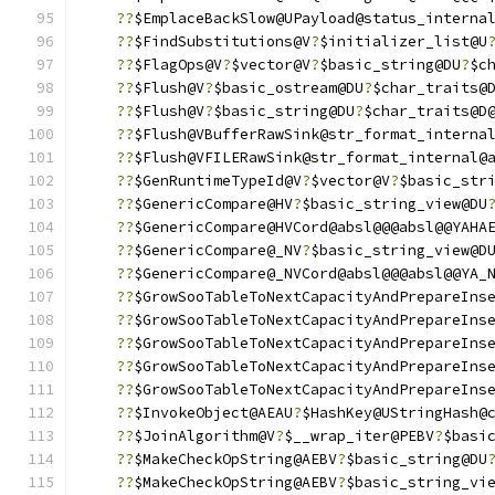
??
$EmplaceBackSlow@UPayload@status_interna
??
$FindSubstitutions@V
?
$initializer_list@U
??
$FlagOps@V
?
$vector@V
?
$basic_string@DU
?
$c
??
$Flush@V
?
$basic_ostream@DU
?
$char_traits@
??
$Flush@V
?
$basic_string@DU
?
$char_traits@D
??
$Flush@VBufferRawSink@str_format_interna
??
$Flush@VFILERawSink@str_format_internal@
??
$GenRuntimeTypeId@V
?
$vector@V
?
$basic_str
??
$GenericCompare@HV
?
$basic_string_view@DU
??
$GenericCompare@HVCord@absl@@@absl@@YAHA
??
$GenericCompare@_NV
?
$basic_string_view@D
??
$GenericCompare@_NVCord@absl@@@absl@@YA_
??
$GrowSooTableToNextCapacityAndPrepareIns
??
$GrowSooTableToNextCapacityAndPrepareIns
??
$GrowSooTableToNextCapacityAndPrepareIns
??
$GrowSooTableToNextCapacityAndPrepareIns
??
$GrowSooTableToNextCapacityAndPrepareIns
??
$InvokeObject@AEAU
?
$HashKey@UStringHash@
??
$JoinAlgorithm@V
?
$__wrap_iter@PEBV
?
$basi
??
$MakeCheckOpString@AEBV
?
$basic_string@DU
??
$MakeCheckOpString@AEBV
?
$basic_string_vi