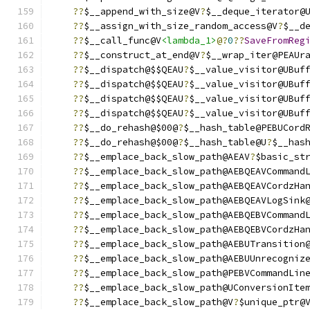
??
$__append_with_size@V
?
$__deque_iterator@
??
$__assign_with_size_random_access@V
?
$__d
??
$__call_func@V
<lambda_1>
@?
0
??
SaveFromReg
??
$__construct_at_end@V
?
$__wrap_iter@PEAUr
??
$__dispatch@$$QEAU
?
$__value_visitor@UBuf
??
$__dispatch@$$QEAU
?
$__value_visitor@UBuf
??
$__dispatch@$$QEAU
?
$__value_visitor@UBuf
??
$__dispatch@$$QEAU
?
$__value_visitor@UBuf
??
$__do_rehash@$00@
?
$__hash_table@PEBUCord
??
$__do_rehash@$00@
?
$__hash_table@U
?
$__has
??
$__emplace_back_slow_path@AEAV
?
$basic_st
??
$__emplace_back_slow_path@AEBQEAVCommand
??
$__emplace_back_slow_path@AEBQEAVCordzHa
??
$__emplace_back_slow_path@AEBQEAVLogSink
??
$__emplace_back_slow_path@AEBQEBVCommand
??
$__emplace_back_slow_path@AEBQEBVCordzHa
??
$__emplace_back_slow_path@AEBUTransition
??
$__emplace_back_slow_path@AEBUUnrecogniz
??
$__emplace_back_slow_path@PEBVCommandLin
??
$__emplace_back_slow_path@UConversionIte
??
$__emplace_back_slow_path@V
?
$unique_ptr@