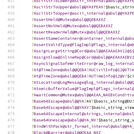
?
AsciiStrToLower@ascii_internal@absl@@YAXP
?
AsciiStrToUpper@absl@@YAXPEAV
?
$basic_stri
?
AsciiStrToUpper@ascii_internal@absl@@YAXP
?
AssertHeld@Mutex@absl@@QEBAXXZ
?
AssertNotHeld@Mutex@absl@@QEBAXXZ
?
AssertReaderHeld@Mutex@absl@@QEBAXXZ
?
AssertSameContainer@container_internal@ab
?
AssertValidType@FlagImpl@flags_internal@a
?
AssignLargeString@Cord@absl@@AEAAAEAV12@$
?
AssignSlow@InlineRep@Cord@absl@@AEAAXAEBV
?
AsyncSignalSafeWriteError@raw_log_interna
?
At@TimeZone@absl@@QEBA
?
AUCivilInfo@12@VTi
?
At@TimeZone@absl@@QEBA
?
AUTimeInfo@12@V
?
$c
?
AtLocation@LogMessage@log_internal@absl@@
?
AtomicBufferValue@FlagImpl@flags_internal
?
AwaitCommon@Mutex@absl@@AEAA_NAEBVConditi
?
Base64Escape@absl@@YA
?
AV
?
$basic_string@DU
?
Base64Escape@absl@@YAXV
?
$basic_string_vie
?
Base64EscapeInternal@strings_internal@abs
?
Base64Unescape@absl@@YA_NV
?
$basic_string_
?
BindWithPack@str_format_internal@absl@@YA
?
Block@Barrier@absl@@QEAA_NXZ