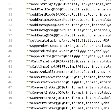
??
$AbslStringify@VStringifySink@strings_in
??
$AddCordRep@$00@CordRepBtree@cord_intern
??
$AddCordRep@$0A@@CordRepBtree@cord_inter
??
$AddData@$00@CordRepBtree@cord_internal@
??
$AddData@$00@CordRepBtree@cord_internal@
??
$AddData@$0A@@CordRepBtree@cord_internal
??
$AddData@$0A@@CordRepBtree@cord_internal
??
$AllocateBackingArray@$07V
?
$allocator@D@
??
$Append@V
?
$basic_string@DU
?
$char_traits@
??
$AppendImpl@AEBVCord@absl@@@Cord@absl@@A
??
$AppendImpl@VCord@absl@@@Cord@absl@@AEAA
??
$CallOnceImpl@A6AXXZ$$V@base_internal@ab
??
$CallOnceImpl@P8FlagImpl@flags_internal@
??
$CastAndCallFunction@$$CBU
?
$atomic@_N@__
??
$ConsumeConversion@$00@str_format_intern
??
$ConsumeConversion@$0A@@str_format_inter
??
$ConvertIntArg@C@str_format_internal@abs
??
$ConvertIntArg@D@str_format_internal@abs
??
$ConvertIntArg@E@str_format_internal@abs
??
$ConvertIntArg@F@str_format_internal@abs
??
$ConvertIntArg@G@str_format_internal@abs