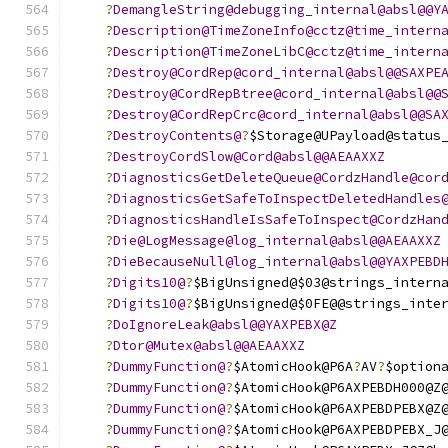
?
DemangleString@debugging_internal@absl@@Y
?
Description@TimeZoneInfo@cctz@time_intern
?
Description@TimeZoneLibC@cctz@time_intern
?
Destroy@CordRep@cord_internal@absl@@SAXPE
?
Destroy@CordRepBtree@cord_internal@absl@@
?
Destroy@CordRepCrc@cord_internal@absl@@SA
?
DestroyContents@
?
$Storage@UPayload@status
?
DestroyCordSlow@Cord@absl@@AEAAXXZ
?
DiagnosticsGetDeleteQueue@CordzHandle@cor
?
DiagnosticsGetSafeToInspectDeletedHandles
?
DiagnosticsHandleIsSafeToInspect@CordzHan
?
Die@LogMessage@log_internal@absl@@AEAAXXZ
?
DieBecauseNull@log_internal@absl@@YAXPEBD
?
Digits10@
?
$BigUnsigned@$03@strings_intern
?
Digits10@
?
$BigUnsigned@$0FE@@strings_inte
?
DoIgnoreLeak@absl@@YAXPEBX@Z
?
Dtor@Mutex@absl@@AEAAXXZ
?
DummyFunction@
?
$AtomicHook@P6A
?
AV
?
$option
?
DummyFunction@
?
$AtomicHook@P6AXPEBDH000@Z
?
DummyFunction@
?
$AtomicHook@P6AXPEBDPEBX@Z
?
DummyFunction@
?
$AtomicHook@P6AXPEBDPEBX_J