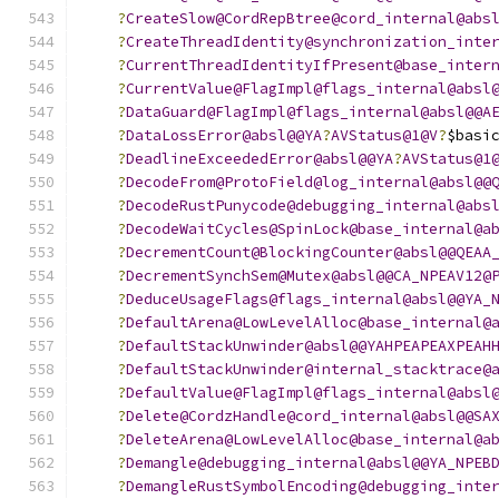
?
CreateSlow@CordRepBtree@cord_internal@abs
?
CreateThreadIdentity@synchronization_inte
?
CurrentThreadIdentityIfPresent@base_inter
?
CurrentValue@FlagImpl@flags_internal@absl
?
DataGuard@FlagImpl@flags_internal@absl@@A
?
DataLossError@absl@@YA
?
AVStatus@1@V
?
$basi
?
DeadlineExceededError@absl@@YA
?
AVStatus@1
?
DecodeFrom@ProtoField@log_internal@absl@@
?
DecodeRustPunycode@debugging_internal@abs
?
DecodeWaitCycles@SpinLock@base_internal@a
?
DecrementCount@BlockingCounter@absl@@QEAA
?
DecrementSynchSem@Mutex@absl@@CA_NPEAV12@
?
DeduceUsageFlags@flags_internal@absl@@YA_
?
DefaultArena@LowLevelAlloc@base_internal@
?
DefaultStackUnwinder@absl@@YAHPEAPEAXPEAH
?
DefaultStackUnwinder@internal_stacktrace@
?
DefaultValue@FlagImpl@flags_internal@absl
?
Delete@CordzHandle@cord_internal@absl@@SA
?
DeleteArena@LowLevelAlloc@base_internal@a
?
Demangle@debugging_internal@absl@@YA_NPEB
?
DemangleRustSymbolEncoding@debugging_inte