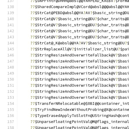
??
$SNPrintF@DHHH@absl@@YAHPEAD_KAEBV
?
$Form
??
$SharedCompareImpl@VCord@absl@@@absl@@YA
??
$StrCat@PEBD@absl@@YA
?
AV
?
$basic_string@D
??
$StrCat@V
?
$basic_string@DU
?
$char_traits@
??
$StrCat@V
?
$basic_string@DU
?
$char_traits@
??
$StrCat@V
?
$basic_string@DU
?
$char_traits@
??
$StrCat@V
?
$basic_string@DU
?
$char_traits@
??
$StrCat@_K@absl@@YA
?
AV
?
$basic_string@DU
?
??
$StrReplaceAll@V
?
$initializer_list@U
?
$pa
??
$StringResizeAndOverwriteFallback@V
?
$bas
??
$StringResizeAndOverwriteFallback@V
?
$bas
??
$StringResizeAndOverwriteFallback@V
?
$bas
??
$StringResizeAndOverwriteFallback@V
?
$bas
??
$StringResizeAndOverwriteFallback@V
?
$bas
??
$StringResizeAndOverwriteFallback@V
?
$bas
??
$StringResizeAndOverwriteFallback@V
?
$bas
??
$StringResizeAndOverwriteFallback@V
?
$bas
??
$TransferNRelocatable@$0BI@@container_in
??
$TryFindNewIndexWithoutProbing@X@contain
??
$TypeErasedApplyToSlotFn@UStringHash@con
??
$UnparseFloatingPointVal@M@flags_interna
??
$UnparseFloatingPointVal@N@flags_interna