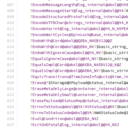
?
EncodeMessageLength@log_internal@absl@@YA
?
EncodeMessageStart@log_internal@absl@@YA
?
?
EncodeStructuredProtoField@log_internal@a
?
EncodeUTF8Char@strings_internal@absl@@YA_
?
EncodeVarint@log_internal@absl@@YA_N_K0PE
?
EncodeWaitCycles@SpinLock@base_internal@a
?
EndsWith@Cord@absl@@QEBA_NAEBV12@@Z
?
EndsWith@Cord@absl@@QEBA_NV
?
$basic_string
?
EndsWithIgnoreCase@absl@@YA_NV
?
$basic_str
?
EqualsIgnoreCase@absl@@YA_NV
?
$basic_strin
?
EqualsImpl@Cord@absl@@AEBA_NAEBV12@_K@Z
?
EqualsImpl@Cord@absl@@AEBA_NV
?
$basic_stri
?
EquivTransitions@TimeZoneInfo@cctz@time_i
?
Erase@
?
$Storage@UPayload@status_internal@
?
EraseMetaOnlyLarge@container_internal@abs
?
EraseMetaOnlySmall@container_internal@abs
?
ErasePayload@StatusRep@status_internal@ab
?
ErrnoToStatus@absl@@YA
?
AVStatus@1@HV
?
$bas
?
ErrnoToStatusCode@absl@@YA
?
AW4StatusCode@
?
Eval@Condition@absl@@QEBA_NXZ
?
ExitOnDFatal@log_internal@absl@@YA_NXZ