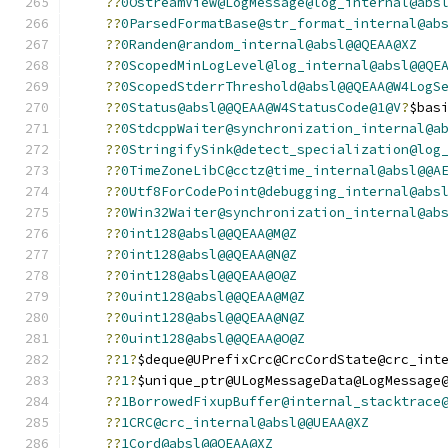
??
0OstreamView@LogMessage@log_internal@abs
??
0ParsedFormatBase@str_format_internal@ab
??
0Randen@random_internal@absl@@QEAA@XZ
??
0ScopedMinLogLevel@log_internal@absl@@QE
??
0ScopedStderrThreshold@absl@@QEAA@W4LogS
??
0Status@absl@@QEAA@W4StatusCode@1@V
?
$bas
??
0StdcppWaiter@synchronization_internal@a
??
0StringifySink@detect_specialization@log
??
0TimeZoneLibC@cctz@time_internal@absl@@A
??
0Utf8ForCodePoint@debugging_internal@abs
??
0Win32Waiter@synchronization_internal@ab
??
0int128@absl@@QEAA@M@Z
??
0int128@absl@@QEAA@N@Z
??
0int128@absl@@QEAA@O@Z
??
0uint128@absl@@QEAA@M@Z
??
0uint128@absl@@QEAA@N@Z
??
0uint128@absl@@QEAA@O@Z
??
1
?
$deque@UPrefixCrc@CrcCordState@crc_int
??
1
?
$unique_ptr@ULogMessageData@LogMessage
??
1BorrowedFixupBuffer@internal_stacktrace
??
1CRC@crc_internal@absl@@UEAA@XZ
??
1Cord@absl@@QEAA@XZ