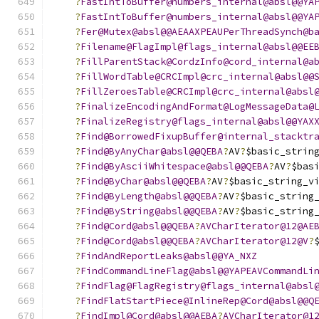
?
FastIntToBuffer@numbers_internal@absl@@YA
?
FastIntToBuffer@numbers_internal@absl@@YA
?
Fer@Mutex@absl@@AEAAXPEAUPerThreadSynch@b
?
Filename@FlagImpl@flags_internal@absl@@EE
?
FillParentStack@CordzInfo@cord_internal@a
?
FillWordTable@CRCImpl@crc_internal@absl@@
?
FillZeroesTable@CRCImpl@crc_internal@absl
?
FinalizeEncodingAndFormat@LogMessageData@
?
FinalizeRegistry@flags_internal@absl@@YAX
?
Find@BorrowedFixupBuffer@internal_stacktr
?
Find@ByAnyChar@absl@@QEBA
?
AV
?
$basic_strin
?
Find@ByAsciiWhitespace@absl@@QEBA
?
AV
?
$bas
?
Find@ByChar@absl@@QEBA
?
AV
?
$basic_string_v
?
Find@ByLength@absl@@QEBA
?
AV
?
$basic_string
?
Find@ByString@absl@@QEBA
?
AV
?
$basic_string
?
Find@Cord@absl@@QEBA
?
AVCharIterator@12@AE
?
Find@Cord@absl@@QEBA
?
AVCharIterator@12@V
?
?
FindAndReportLeaks@absl@@YA_NXZ
?
FindCommandLineFlag@absl@@YAPEAVCommandLi
?
FindFlag@FlagRegistry@flags_internal@absl
?
FindFlatStartPiece@InlineRep@Cord@absl@@Q
?
FindImpl@Cord@absl@@AEBA
?
AVCharIterator@1