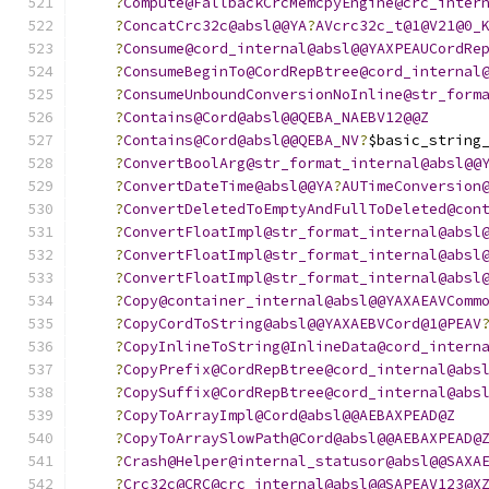
?
Compute@FallbackCrcMemcpyEngine@crc_inter
?
ConcatCrc32c@absl@@YA
?
AVcrc32c_t@1@V21@0_
?
Consume@cord_internal@absl@@YAXPEAUCordRe
?
ConsumeBeginTo@CordRepBtree@cord_internal
?
ConsumeUnboundConversionNoInline@str_form
?
Contains@Cord@absl@@QEBA_NAEBV12@@Z
?
Contains@Cord@absl@@QEBA_NV
?
$basic_string
?
ConvertBoolArg@str_format_internal@absl@@
?
ConvertDateTime@absl@@YA
?
AUTimeConversion
?
ConvertDeletedToEmptyAndFullToDeleted@con
?
ConvertFloatImpl@str_format_internal@absl
?
ConvertFloatImpl@str_format_internal@absl
?
ConvertFloatImpl@str_format_internal@absl
?
Copy@container_internal@absl@@YAXAEAVComm
?
CopyCordToString@absl@@YAXAEBVCord@1@PEAV
?
CopyInlineToString@InlineData@cord_intern
?
CopyPrefix@CordRepBtree@cord_internal@abs
?
CopySuffix@CordRepBtree@cord_internal@abs
?
CopyToArrayImpl@Cord@absl@@AEBAXPEAD@Z
?
CopyToArraySlowPath@Cord@absl@@AEBAXPEAD@
?
Crash@Helper@internal_statusor@absl@@SAXA
?
Crc32c@CRC@crc_internal@absl@@SAPEAV123@X