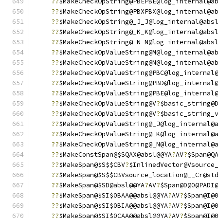
??
$MakeCheckOpString@PBEPBE@log_internal@a
??
$MakeCheckOpString@PBXPBX@log_internal@a
??
$MakeCheckOpString@_J_J@log_internal@abs
??
$MakeCheckOpString@_K_K@log_internal@abs
??
$MakeCheckOpString@_N_N@log_internal@abs
??
$MakeCheckOpValueString@M@log_internal@a
??
$MakeCheckOpValueString@N@log_internal@a
??
$MakeCheckOpValueString@PBC@log_internal
??
$MakeCheckOpValueString@PBD@log_internal
??
$MakeCheckOpValueString@PBE@log_internal
??
$MakeCheckOpValueString@V
?
$basic_string@
??
$MakeCheckOpValueString@V
?
$basic_string_
??
$MakeCheckOpValueString@_J@log_internal@
??
$MakeCheckOpValueString@_K@log_internal@
??
$MakeCheckOpValueString@_N@log_internal@
??
$MakeConstSpan@$SQAX@absl@@YA
?
AV
?
$Span@Q
??
$MakeSpan@$S$$CBV
?
$InlinedVector@Vsource
??
$MakeSpan@$S$$CBVsource_location@__Cr@st
??
$MakeSpan@$SD@absl@@YA
?
AV
?
$Span@D@0@PADI
??
$MakeSpan@$SI$0BAA@@absl@@YA
?
AV
?
$Span@I@
??
$MakeSpan@$SI$0BIA@@absl@@YA
?
AV
?
$Span@I@
??
$MakeSpan@$SI$0CAA@@absl@@YA
?
AV
?
$Span@I@