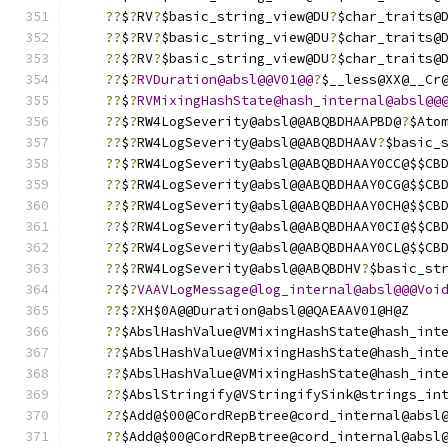
??
$
?
RV
?
$basic_string_view@DU
?
$char_traits@
??
$
?
RV
?
$basic_string_view@DU
?
$char_traits@
??
$
?
RV
?
$basic_string_view@DU
?
$char_traits@
??
$
?
RVDuration@absl@@V01@@
?
$__less@XX@__Cr
??
$
?
RVMixingHashState@hash_internal@absl@@
??
$
?
RW4LogSeverity@absl@@ABQBDHAAPBD@
?
$Ato
??
$
?
RW4LogSeverity@absl@@ABQBDHAAV
?
$basic_
??
$
?
RW4LogSeverity@absl@@ABQBDHAAY0CC@$$CB
??
$
?
RW4LogSeverity@absl@@ABQBDHAAY0CG@$$CB
??
$
?
RW4LogSeverity@absl@@ABQBDHAAY0CH@$$CB
??
$
?
RW4LogSeverity@absl@@ABQBDHAAY0CI@$$CB
??
$
?
RW4LogSeverity@absl@@ABQBDHAAY0CL@$$CB
??
$
?
RW4LogSeverity@absl@@ABQBDHV
?
$basic_st
??
$
?
VAAVLogMessage@log_internal@absl@@@Voi
??
$
?
XH$0A@@Duration@absl@@QAEAAV01@H@Z
??
$AbslHashValue@VMixingHashState@hash_int
??
$AbslHashValue@VMixingHashState@hash_int
??
$AbslHashValue@VMixingHashState@hash_int
??
$AbslStringify@VStringifySink@strings_in
??
$Add@$00@CordRepBtree@cord_internal@absl
??
$Add@$00@CordRepBtree@cord_internal@absl