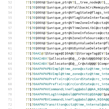
??
$
?
0
$00X@
?
$unique_ptr@V
?
$__tree_node@U
?
$_
??
$
?
0
$00X@
?
$unique_ptr@VFallbackCrcMemcpyE
??
$
?
0
$00X@
?
$unique_ptr@VFlagState@flags_in
??
$
?
0
$00X@
?
$unique_ptr@VFlagStateInterface
??
$
?
0
$00X@
?
$unique_ptr@VTimeZoneInfo@cctz@
??
$
?
0
$00X@
?
$unique_ptr@VTimeZoneLibC@cctz@
??
$
?
0
$00X@
?
$unique_ptr@VZoneInfoSource@cct
??
$
?
0
$00X@
?
$unique_ptr@VZoneInfoSource@cct
??
$
?
0
$00X@
?
$unique_ptr@XUDynValueDeleter@f
??
$
?
0
$00X@
?
$unique_ptr@XUDynValueDeleter@f
??
$
?
0AAI
@?
$Storage@I$0A@U
?
$StorageTag@IV
?
$
??
$
?
0AAIABV
?
$allocator@D@__Cr@std@@$00@
?
$C
??
$
?
0AAIABV
?
$allocator@D@__Cr@std@@@
?
$Comp
??
$
?
0AAPAPAPBVImpl@time_zone@cctz@time_int
??
$
?
0AAPAPAPBVImpl@time_zone@cctz@time_int
??
$
?
0AAPAPAUPrefixCrc@CrcCordState@crc_int
??
$
?
0AAPAPAUPrefixCrc@CrcCordState@crc_int
??
$
?
0AAPAPAVCommandLineFlag@absl@@AA_N$0A@
??
$
?
0AAPAPAVLogSink@absl@@PAPAV01@$0A@@
?
$p
??
$
?
0AAPAPBVCommandLineFlag@absl@@AA_N$0A@
??
$
?
0AAPAUTransition@cctz@time_internal@ab