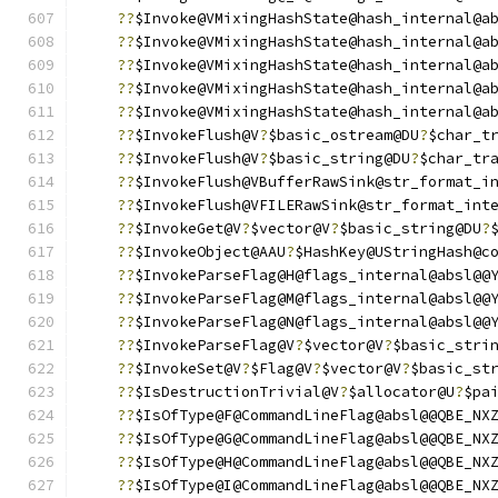
??
$Invoke@VMixingHashState@hash_internal@a
??
$Invoke@VMixingHashState@hash_internal@a
??
$Invoke@VMixingHashState@hash_internal@a
??
$Invoke@VMixingHashState@hash_internal@a
??
$Invoke@VMixingHashState@hash_internal@a
??
$InvokeFlush@V
?
$basic_ostream@DU
?
$char_t
??
$InvokeFlush@V
?
$basic_string@DU
?
$char_tr
??
$InvokeFlush@VBufferRawSink@str_format_i
??
$InvokeFlush@VFILERawSink@str_format_int
??
$InvokeGet@V
?
$vector@V
?
$basic_string@DU
?
??
$InvokeObject@AAU
?
$HashKey@UStringHash@c
??
$InvokeParseFlag@H@flags_internal@absl@@
??
$InvokeParseFlag@M@flags_internal@absl@@
??
$InvokeParseFlag@N@flags_internal@absl@@
??
$InvokeParseFlag@V
?
$vector@V
?
$basic_stri
??
$InvokeSet@V
?
$Flag@V
?
$vector@V
?
$basic_st
??
$IsDestructionTrivial@V
?
$allocator@U
?
$pa
??
$IsOfType@F@CommandLineFlag@absl@@QBE_NX
??
$IsOfType@G@CommandLineFlag@absl@@QBE_NX
??
$IsOfType@H@CommandLineFlag@absl@@QBE_NX
??
$IsOfType@I@CommandLineFlag@absl@@QBE_NX