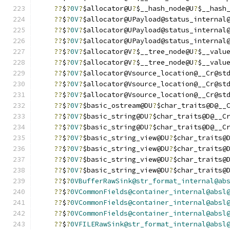
??
$
?
0V
?
$allocator@U
?
$__hash_node@U
?
$__hash
??
$
?
0V
?
$allocator@UPayload@status_internal
??
$
?
0V
?
$allocator@UPayload@status_internal
??
$
?
0V
?
$allocator@UPayload@status_internal
??
$
?
0V
?
$allocator@V
?
$__tree_node@U
?
$__valu
??
$
?
0V
?
$allocator@V
?
$__tree_node@U
?
$__valu
??
$
?
0V
?
$allocator@Vsource_location@__Cr@st
??
$
?
0V
?
$allocator@Vsource_location@__Cr@st
??
$
?
0V
?
$allocator@Vsource_location@__Cr@st
??
$
?
0V
?
$basic_ostream@DU
?
$char_traits@D@__
??
$
?
0V
?
$basic_string@DU
?
$char_traits@D@__C
??
$
?
0V
?
$basic_string@DU
?
$char_traits@D@__C
??
$
?
0V
?
$basic_string_view@DU
?
$char_traits@
??
$
?
0V
?
$basic_string_view@DU
?
$char_traits@
??
$
?
0V
?
$basic_string_view@DU
?
$char_traits@
??
$
?
0V
?
$basic_string_view@DU
?
$char_traits@
??
$
?
0VBufferRawSink@str_format_internal@ab
??
$
?
0VCommonFields@container_internal@absl
??
$
?
0VCommonFields@container_internal@absl
??
$
?
0VCommonFields@container_internal@absl
??
$
?
0VFILERawSink@str_format_internal@absl