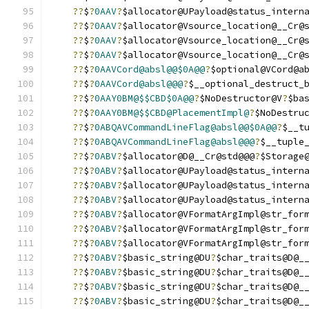
??
$
?
0AAV
?
$allocator@UPayload@status_intern
??
$
?
0AAV
?
$allocator@Vsource_location@__Cr@
??
$
?
0AAV
?
$allocator@Vsource_location@__Cr@
??
$
?
0AAV
?
$allocator@Vsource_location@__Cr@
??
$
?
0AAVCord@absl@@$0A@@
?
$optional@VCord@a
??
$
?
0AAVCord@absl@@@
?
$__optional_destruct_
??
$
?
0AAY0BM@$$CBD$0A@@
?
$NoDestructor@V
?
$ba
??
$
?
0AAY0BM@$$CBD@PlacementImpl@
?
$NoDestru
??
$
?
0ABQAVCommandLineFlag@absl@@$0A@@
?
$__t
??
$
?
0ABQAVCommandLineFlag@absl@@@
?
$__tuple
??
$
?
0ABV
?
$allocator@D@__Cr@std@@@
?
$Storage
??
$
?
0ABV
?
$allocator@UPayload@status_intern
??
$
?
0ABV
?
$allocator@UPayload@status_intern
??
$
?
0ABV
?
$allocator@UPayload@status_intern
??
$
?
0ABV
?
$allocator@VFormatArgImpl@str_for
??
$
?
0ABV
?
$allocator@VFormatArgImpl@str_for
??
$
?
0ABV
?
$allocator@VFormatArgImpl@str_for
??
$
?
0ABV
?
$basic_string@DU
?
$char_traits@D@_
??
$
?
0ABV
?
$basic_string@DU
?
$char_traits@D@_
??
$
?
0ABV
?
$basic_string@DU
?
$char_traits@D@_
??
$
?
0ABV
?
$basic_string@DU
?
$char_traits@D@_