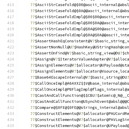
??
$AsciiStrCaseFold@$00@ascii_internal@abs
??
$AsciiStrCaseFold@$0A@@ascii_internal@ab
??
$AsciiStrCaseFoldImpl@$00$00@ascii_inter
??
$AsciiStrCaseFoldImpl@$00$0A@@ascii_inte
??
$AsciiStrCaseFoldImpl@$0A@$00@ascii_inte
??
$AsciiStrCaseFoldImpl@$0A@$0A@@ascii_int
??
$AssertHashEqConsistent@V
?
$basic_string_
??
$AssertNonNull@U
?
$HashKey@UStringHash@co
??
$AssertOnFind@V
?
$basic_string_view@DU
?
$c
??
$Assign@V
?
$IteratorValueAdapter@V
?
$alloc
??
$AssignElements@V
?
$allocator@UPayload@st
??
$AssignElements@V
?
$allocator@Vsource_loc
??
$Base64EscapeInternal@V
?
$basic_string@DU
??
$CallOnceImpl@A6AXXZ$$V@base_internal@ab
??
$CallOnceImpl@P8FlagImpl@flags_internal@
??
$CastAndCallFunction@$$CBU
?
$atomic@_N@__
??
$CastAndCallFunction@USynchEvent@absl@@@
??
$Compare@$0FE@$0FE@@strings_internal@abs
??
$ConstructElements@V
?
$allocator@PAUCordR
??
$ConstructElements@V
?
$allocator@PAVLogSi
??
$ConstructElements@V
?
$allocator@UPayload