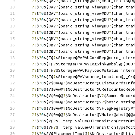
??
$
?
0
$$QAV
?
$basic_string@DU
?
$char_traits@D
??
$
?
0
$$QAV
?
$basic_string_view@DU
?
$char_tra
??
$
?
0
$$QAV
?
$basic_string_view@DU
?
$char_tra
??
$
?
0
$$QAV
?
$basic_string_view@DU
?
$char_tra
??
$
?
0
$$QAV
?
$basic_string_view@DU
?
$char_tra
??
$
?
0
$$QBV
?
$basic_string_view@DU
?
$char_tra
??
$
?
0
$$QBV
?
$basic_string_view@DU
?
$char_tra
??
$
?
0
$$QBV
?
$basic_string_view@DU
?
$char_tra
??
$
?
0
$$QBV
?
$basic_string_view@DU
?
$char_tra
??
$
?
0
$$T@
?
$Storage@PAPAUCordRep@cord_inter
??
$
?
0
$$T@
?
$Storage@PAPAVLogSink@absl@@$00U
??
$
?
0
$$T@
?
$Storage@PAUPayload@status_inter
??
$
?
0
$$T@
?
$Storage@PAVsource_location@__Cr
??
$
?
0
$$V$0A@@
?
$NoDestructor@UList@CordzInf
??
$
?
0
$$V$0A@@
?
$NoDestructor@URefcountedRep
??
$
?
0
$$V$0A@@
?
$NoDestructor@V
?
$SampleRecor
??
$
?
0
$$V$0A@@
?
$NoDestructor@V
?
$basic_strin
??
$
?
0
$$V$0A@@
?
$NoDestructor@VFlagRegistry@
??
$
?
0
$$V$0A@@
?
$NoDestructor@VMutex@absl@@@
??
$
?
0
$$V@
?
$__temp_value@UTransition@cctz@t
??
$
?
0
$$V@
?
$__temp_value@UTransitionType@cc
??
$
?
0
$$V@PlacementImpl@
?
$NoDestructor@ULis