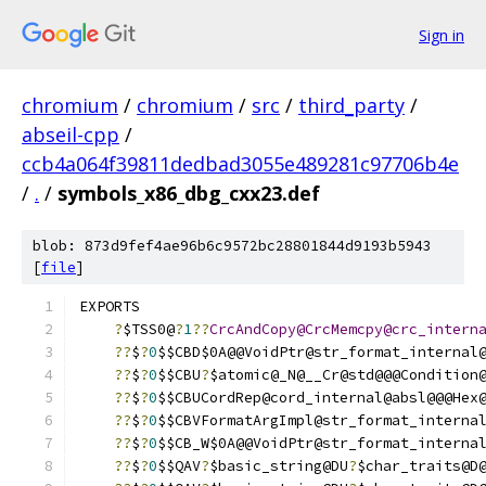
Sign in
chromium
/
chromium
/
src
/
third_party
/
abseil-cpp
/
ccb4a064f39811dedbad3055e489281c97706b4e
/
.
/
symbols_x86_dbg_cxx23.def
blob: 873d9fef4ae96b6c9572bc28801844d9193b5943
[
file
]
EXPORTS
?
$TSS0@
?
1
??
CrcAndCopy@CrcMemcpy@crc_intern
??
$
?
0
$$CBD$0A@@VoidPtr@str_format_internal
??
$
?
0
$$CBU
?
$atomic@_N@__Cr@std@@@Condition
??
$
?
0
$$CBUCordRep@cord_internal@absl@@@Hex
??
$
?
0
$$CBVFormatArgImpl@str_format_interna
??
$
?
0
$$CB_W$0A@@VoidPtr@str_format_interna
??
$
?
0
$$QAV
?
$basic_string@DU
?
$char_traits@D