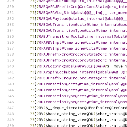
??
$
?
RABQAPAUCordRep@cord_internal@absl@@@_
??
$
?
RABQAPAUPrefixCrc@CrcCordState@crc_int
??
$
?
RABQAPAVLogSink@absl@@@__fn@__iter_mov
??
$
?
RABQAUPayload@status_internal@absl@@@_
??
$
?
RABQAUTransition@cctz@time_internal@ab
??
$
?
RABQAUTransitionType@cctz@time_interna
??
$
?
RABUTransition@cctz@time_internal@absl
??
$
?
RPAPBVImpl@time_zone@cctz@time_interna
??
$
?
RPAPBVImpl@time_zone@cctz@time_interna
??
$
?
RPAUPrefixCrc@CrcCordState@crc_interna
??
$
?
RPAUPrefixCrc@CrcCordState@crc_interna
??
$
?
RPAVLogSink@absl@@PAV01@$0A@@
?
$__move_
??
$
?
RPAVSpinLock@base_internal@absl@@AB_J@
??
$
?
RPBUPrefixCrc@CrcCordState@crc_interna
??
$
?
RUTransition@cctz@time_internal@absl@@
??
$
?
RUTransition@cctz@time_internal@absl@@
??
$
?
RUTransitionType@cctz@time_internal@ab
??
$
?
RUTransitionType@cctz@time_internal@ab
??
$
?
RV
?
$__deque_iterator@UPrefixCrc@CrcCor
??
$
?
RV
?
$basic_string_view@DU
?
$char_traits@
??
$
?
RV
?
$basic_string_view@DU
?
$char_traits@
??
$
?
RV
?
$basic_string_view@DU
?
$char_traits@