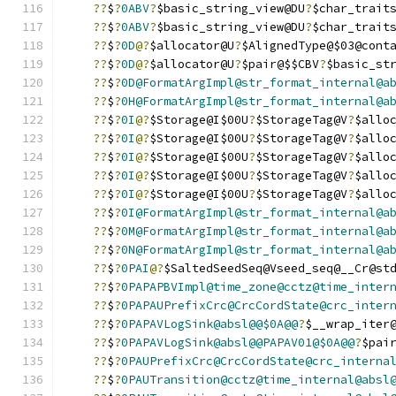
??
$
?
0ABV
?
$basic_string_view@DU
?
$char_trait
??
$
?
0ABV
?
$basic_string_view@DU
?
$char_trait
??
$
?
0D
@?
$allocator@U
?
$AlignedType@$03@cont
??
$
?
0D
@?
$allocator@U
?
$pair@$$CBV
?
$basic_st
??
$
?
0D@FormatArgImpl@str_format_internal@a
??
$
?
0H@FormatArgImpl@str_format_internal@a
??
$
?
0I
@?
$Storage@I$00U
?
$StorageTag@V
?
$allo
??
$
?
0I
@?
$Storage@I$00U
?
$StorageTag@V
?
$allo
??
$
?
0I
@?
$Storage@I$00U
?
$StorageTag@V
?
$allo
??
$
?
0I
@?
$Storage@I$00U
?
$StorageTag@V
?
$allo
??
$
?
0I
@?
$Storage@I$00U
?
$StorageTag@V
?
$allo
??
$
?
0I@FormatArgImpl@str_format_internal@a
??
$
?
0M@FormatArgImpl@str_format_internal@a
??
$
?
0N@FormatArgImpl@str_format_internal@a
??
$
?
0PAI
@?
$SaltedSeedSeq@Vseed_seq@__Cr@st
??
$
?
0PAPAPBVImpl@time_zone@cctz@time_inter
??
$
?
0PAPAUPrefixCrc@CrcCordState@crc_inter
??
$
?
0PAPAVLogSink@absl@@$0A@@
?
$__wrap_iter
??
$
?
0PAPAVLogSink@absl@@PAPAV01@$0A@@
?
$pai
??
$
?
0PAUPrefixCrc@CrcCordState@crc_interna
??
$
?
0PAUTransition@cctz@time_internal@absl