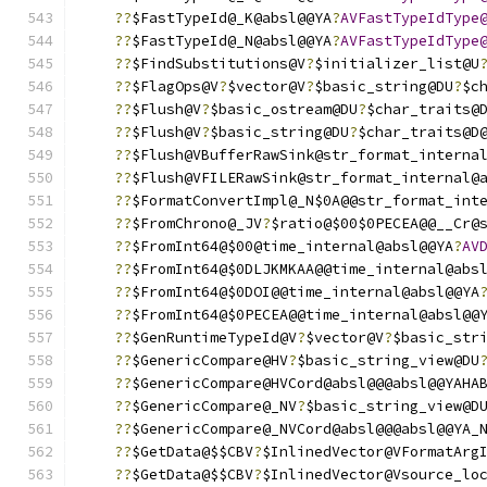
??
$FastTypeId@_K@absl@@YA
?
AVFastTypeIdType
??
$FastTypeId@_N@absl@@YA
?
AVFastTypeIdType
??
$FindSubstitutions@V
?
$initializer_list@U
??
$FlagOps@V
?
$vector@V
?
$basic_string@DU
?
$c
??
$Flush@V
?
$basic_ostream@DU
?
$char_traits@
??
$Flush@V
?
$basic_string@DU
?
$char_traits@D
??
$Flush@VBufferRawSink@str_format_interna
??
$Flush@VFILERawSink@str_format_internal@
??
$FormatConvertImpl@_N$0A@@str_format_int
??
$FromChrono@_JV
?
$ratio@$00$0PECEA@@__Cr@
??
$FromInt64@$00@time_internal@absl@@YA
?
AV
??
$FromInt64@$0DLJKMKAA@@time_internal@abs
??
$FromInt64@$0DOI@@time_internal@absl@@YA
??
$FromInt64@$0PECEA@@time_internal@absl@@
??
$GenRuntimeTypeId@V
?
$vector@V
?
$basic_str
??
$GenericCompare@HV
?
$basic_string_view@DU
??
$GenericCompare@HVCord@absl@@@absl@@YAHA
??
$GenericCompare@_NV
?
$basic_string_view@D
??
$GenericCompare@_NVCord@absl@@@absl@@YA_
??
$GetData@$$CBV
?
$InlinedVector@VFormatArg
??
$GetData@$$CBV
?
$InlinedVector@Vsource_lo