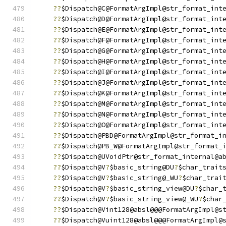
??
$Dispatch@C@FormatArgImpl@str_format_int
??
$Dispatch@D@FormatArgImpl@str_format_int
??
$Dispatch@E@FormatArgImpl@str_format_int
??
$Dispatch@F@FormatArgImpl@str_format_int
??
$Dispatch@G@FormatArgImpl@str_format_int
??
$Dispatch@H@FormatArgImpl@str_format_int
??
$Dispatch@I@FormatArgImpl@str_format_int
??
$Dispatch@J@FormatArgImpl@str_format_int
??
$Dispatch@K@FormatArgImpl@str_format_int
??
$Dispatch@M@FormatArgImpl@str_format_int
??
$Dispatch@N@FormatArgImpl@str_format_int
??
$Dispatch@O@FormatArgImpl@str_format_int
??
$Dispatch@PBD@FormatArgImpl@str_format_i
??
$Dispatch@PB_W@FormatArgImpl@str_format_
??
$Dispatch@UVoidPtr@str_format_internal@a
??
$Dispatch@V
?
$basic_string@DU
?
$char_trait
??
$Dispatch@V
?
$basic_string@_WU
?
$char_trai
??
$Dispatch@V
?
$basic_string_view@DU
?
$char_
??
$Dispatch@V
?
$basic_string_view@_WU
?
$char
??
$Dispatch@Vint128@absl@@@FormatArgImpl@s
??
$Dispatch@Vuint128@absl@@@FormatArgImpl@