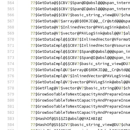
??
$GetData@$$CBV
?
$Span@D@absl@@@span_inter
??
$GetData@$$CBV
?
$Span@I@absl@@@span_inter
??
$GetData@$$CBV
?
$basic_string_view@DU
?
$ch
??
$GetData@U
?
$array@D$0DKJI@@__Cr@std@@@sp
??
$GetData@V
?
$InlinedVector@PAVLogSink@abs
??
$GetData@V
?
$vector@PAVLogSink@absl@@V
?
$a
??
$GetDataImpl@$$CBV
?
$InlinedVector@VForma
??
$GetDataImpl@$$CBV
?
$InlinedVector@Vsourc
??
$GetDataImpl@$$CBV
?
$Span@D@absl@@@span_i
??
$GetDataImpl@$$CBV
?
$Span@I@absl@@@span_i
??
$GetDataImpl@$$CBV
?
$basic_string_view@DU
??
$GetDataImpl@U
?
$array@D$0DKJI@@__Cr@std@
??
$GetDataImpl@V
?
$InlinedVector@PAVLogSink
??
$GetDataImpl@V
?
$vector@PAVLogSink@absl@@
??
$GetFlag@V
?
$vector@V
?
$basic_string@DU
?
$c
??
$GrowSooTableToNextCapacityAndPrepareIns
??
$GrowSooTableToNextCapacityAndPrepareIns
??
$GrowSooTableToNextCapacityAndPrepareIns
??
$GrowSooTableToNextCapacityAndPrepareIns
??
$HashOf@$S$$ZI@absl@@YAIABI@Z
??
$HashOf@$S$$ZV
?
$basic_string_view@DU
?
$ch