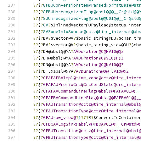
??
$
?
8PBUConversionItem@ParsedFormatBase@st
??
$
?
8PBUUnrecognizedFlag@absl@@@__Cr@std@@
??
$
?
8UUnrecognizedFlag@absl@@U01@@__Cr@std
??
$
?
8V
?
$InlinedVector@UPayload@status_inte
??
$
?
8VZoneInfoSource@cctz@time_internal@ab
??
$
?
BV
?
$vector@V
?
$basic_string@DU
?
$char_tr
??
$
?
BV
?
$vector@V
?
$basic_string_view@DU
?
$ch
??
$
?
DH@absl@@YA
?
AVDuration@0@HV10@@Z
??
$
?
DH@absl@@YA
?
AVDuration@0@V10@H@Z
??
$
?
DN@absl@@YA
?
AVDuration@0@NV10@@Z
??
$
?
D_J@absl@@YA
?
AVDuration@0@_JV10@@Z
??
$
?
GPAPAPBVImpl@time_zone@cctz@time_inter
??
$
?
GPAPAUPrefixCrc@CrcCordState@crc_inter
??
$
?
GPAPAVCommandLineFlag@absl@@PAPAV01@@_
??
$
?
GPAPBVCommandLineFlag@absl@@PAPBV01@@_
??
$
?
GPAUTransition@cctz@time_internal@absl
??
$
?
GPAUTransitionType@cctz@time_internal@
??
$
?
GPAUraw_view@
?
1
???
R
?
$ConvertToContaine
??
$
?
GPBQAVLogSink@absl@@PBQAV01@@__Cr@std@
??
$
?
GPBUTransition@cctz@time_internal@absl
??
$
?
GPBUTransitionType@cctz@time_internal@