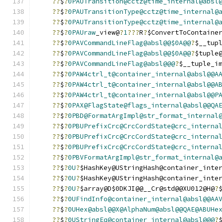
??
$
?
0PAUTransition@cctz@time_internal@absl
??
$
?
0PAUTransitionType@cctz@time_internal@
??
$
?
0PAUTransitionType@cctz@time_internal@
??
$
?
0PAUraw
_view@
?
1
???
R
?
$ConvertToContaine
??
$
?
0PAVCommandLineFlag@absl@@$0A@@
?
$__tup
??
$
?
0PAVCommandLineFlag@absl@@$0A@@
?
$tuple
??
$
?
0PAVCommandLineFlag@absl@@@
?
$__tuple_i
??
$
?
0PAW4ctrl_t@container_internal@absl@@A
??
$
?
0PAW4ctrl_t@container_internal@absl@@A
??
$
?
0PAW4ctrl_t@container_internal@absl@@P
??
$
?
0PAX@FlagState@flags_internal@absl@@QA
??
$
?
0PBD@FormatArgImpl@str_format_internal
??
$
?
0PBUPrefixCrc@CrcCordState@crc_interna
??
$
?
0PBUPrefixCrc@CrcCordState@crc_interna
??
$
?
0PBUPrefixCrc@CrcCordState@crc_interna
??
$
?
0PBVFormatArgImpl@str_format_internal@
??
$
?
0U
?
$HashKey@UStringHash@container_inte
??
$
?
0U
?
$HashKey@UStringHash@container_inte
??
$
?
0U
?
$array@D$0DKJI@@__Cr@std@@XU012@H@
?
??
$
?
0UFindInfo@container_internal@absl@@AA
??
$
?
0UHex@absl@@X@AlphaNum@absl@@QAE@ABUHe
??
$
?
0UStringEq@container_internal@absl@@@
?