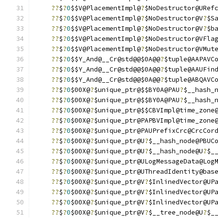
??
$
?
0
$$V@PlacementImpl@
?
$NoDestructor@URef
??
$
?
0
$$V@PlacementImpl@
?
$NoDestructor@V
?
$S
??
$
?
0
$$V@PlacementImpl@
?
$NoDestructor@V
?
$b
??
$
?
0
$$V@PlacementImpl@
?
$NoDestructor@VFla
??
$
?
0
$$V@PlacementImpl@
?
$NoDestructor@VMut
??
$
?
0
$$Y_And@__Cr@std@@$0A@@
?
$tuple@AAPAVC
??
$
?
0
$$Y_And@__Cr@std@@$0A@@
?
$tuple@AAUFin
??
$
?
0
$$Y_And@__Cr@std@@$0A@@
?
$tuple@ABQAVC
??
$
?
0
$00X@
?
$unique_ptr@$$BY0A@PAU
?
$__hash_
??
$
?
0
$00X@
?
$unique_ptr@$$BY0A@PAU
?
$__hash_
??
$
?
0
$00X@
?
$unique_ptr@$$CBVImpl@time_zone
??
$
?
0
$00X@
?
$unique_ptr@PAPBVImpl@time_zone
??
$
?
0
$00X@
?
$unique_ptr@PAUPrefixCrc@CrcCor
??
$
?
0
$00X@
?
$unique_ptr@U
?
$__hash_node@PBUC
??
$
?
0
$00X@
?
$unique_ptr@U
?
$__hash_node@U
?
$_
??
$
?
0
$00X@
?
$unique_ptr@ULogMessageData@Log
??
$
?
0
$00X@
?
$unique_ptr@UThreadIdentity@bas
??
$
?
0
$00X@
?
$unique_ptr@V
?
$InlinedVector@UP
??
$
?
0
$00X@
?
$unique_ptr@V
?
$InlinedVector@UP
??
$
?
0
$00X@
?
$unique_ptr@V
?
$InlinedVector@UP
??
$
?
0
$00X@
?
$unique_ptr@V
?
$__tree_node@U
?
$_