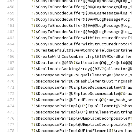
??
$CopyToEncodedBuffer@$00@LogMessage@log_
??
$CopyToEncodedBuffer@$00@LogMessage@log_
??
$CopyToEncodedBuffer@$00@LogMessage@log_
??
$CopyToEncodedBuffer@$0A@@LogMessage@log
??
$CopyToEncodedBuffer@$0A@@LogMessage@log
??
$CopyToEncodedBuffer@$0A@@LogMessage@log
??
$CopyToEncodedBufferWithStructuredProtoF
??
$CopyToEncodedBufferWithStructuredProtoF
??
$CreateDefault@$0A@@CommonFields@contain
??
$CreateWithCustomLimitImpl@$$V@CordBuffe
??
$Deallocate@$03V
?
$allocator@D@__Cr@std@@
??
$DeallocateBackingArray@$03V
?
$allocator@
??
$DecomposePair@U
?
$EqualElement@V
?
$basic_
??
$DecomposePair@U
?
$HashElement@UStringHas
??
$DecomposePair@UEmplaceDecomposable@
?
$ra
??
$DecomposePair@UEmplaceDecomposable@
?
$ra
??
$DecomposePair@UFindElement@
?
$raw_hash_s
??
$DecomposePairImpl@U
?
$EqualElement@V
?
$ba
??
$DecomposePairImpl@U
?
$HashElement@UStrin
??
$DecomposePairImpl@UEmplaceDecomposable@
??
$DecomposePairImpl@UEmplaceDecomposable@
??
$DecomposePairImpl@UFindElement@
?
$raw_ha