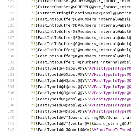
??
$ExtractCharSet@$0JPOAA@@str_format_inte
??
$ExtractCharSet@$0JPPPL@@str_format_inte
??
$ExtractStringification@UHex@absl@@@stri
??
$FastIntToBuffer@C@numbers_internal@absl
??
$FastIntToBuffer@D@numbers_internal@absl
??
$FastIntToBuffer@E@numbers_internal@absl
??
$FastIntToBuffer@F@numbers_internal@absl
??
$FastIntToBuffer@G@numbers_internal@absl
??
$FastIntToBuffer@J@numbers_internal@absl
??
$FastIntToBuffer@K@numbers_internal@absl
??
$FastIntToBuffer@_W@numbers_internal@abs
??
$FastTypeId@F@absl@@YA
?
AVFastTypeIdType@
??
$FastTypeId@G@absl@@YA
?
AVFastTypeIdType@
??
$FastTypeId@H@absl@@YA
?
AVFastTypeIdType@
??
$FastTypeId@I@absl@@YA
?
AVFastTypeIdType@
??
$FastTypeId@J@absl@@YA
?
AVFastTypeIdType@
??
$FastTypeId@K@absl@@YA
?
AVFastTypeIdType@
??
$FastTypeId@M@absl@@YA
?
AVFastTypeIdType@
??
$FastTypeId@N@absl@@YA
?
AVFastTypeIdType@
??
$FastTypeId@V
?
$basic_string@DU
?
$char_tra
??
$FastTypeId@V
?
$vector@V
?
$basic_string@DU
??
$FastTypeId@_J@absl@@YA
?
AVFastTypeIdType