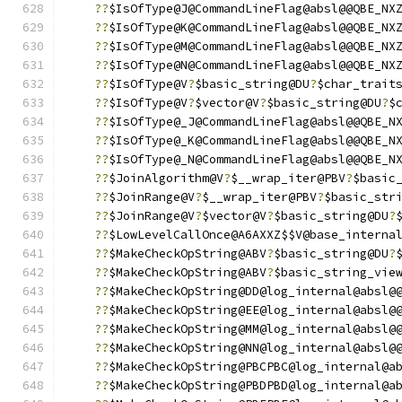
??
$IsOfType@J@CommandLineFlag@absl@@QBE_NX
??
$IsOfType@K@CommandLineFlag@absl@@QBE_NX
??
$IsOfType@M@CommandLineFlag@absl@@QBE_NX
??
$IsOfType@N@CommandLineFlag@absl@@QBE_NX
??
$IsOfType@V
?
$basic_string@DU
?
$char_trait
??
$IsOfType@V
?
$vector@V
?
$basic_string@DU
?
$
??
$IsOfType@_J@CommandLineFlag@absl@@QBE_N
??
$IsOfType@_K@CommandLineFlag@absl@@QBE_N
??
$IsOfType@_N@CommandLineFlag@absl@@QBE_N
??
$JoinAlgorithm@V
?
$__wrap_iter@PBV
?
$basic
??
$JoinRange@V
?
$__wrap_iter@PBV
?
$basic_str
??
$JoinRange@V
?
$vector@V
?
$basic_string@DU
?
??
$LowLevelCallOnce@A6AXXZ$$V@base_interna
??
$MakeCheckOpString@ABV
?
$basic_string@DU
?
??
$MakeCheckOpString@ABV
?
$basic_string_vie
??
$MakeCheckOpString@DD@log_internal@absl@
??
$MakeCheckOpString@EE@log_internal@absl@
??
$MakeCheckOpString@MM@log_internal@absl@
??
$MakeCheckOpString@NN@log_internal@absl@
??
$MakeCheckOpString@PBCPBC@log_internal@a
??
$MakeCheckOpString@PBDPBD@log_internal@a