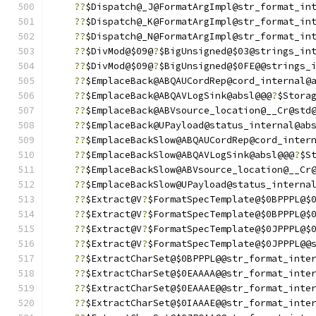
??
$Dispatch@_J@FormatArgImpl@str_format_in
??
$Dispatch@_K@FormatArgImpl@str_format_in
??
$Dispatch@_N@FormatArgImpl@str_format_in
??
$DivMod@$09@
?
$BigUnsigned@$03@strings_in
??
$DivMod@$09@
?
$BigUnsigned@$0FE@@strings_
??
$EmplaceBack@ABQAUCordRep@cord_internal@
??
$EmplaceBack@ABQAVLogSink@absl@@@
?
$Stora
??
$EmplaceBack@ABVsource_location@__Cr@std
??
$EmplaceBack@UPayload@status_internal@ab
??
$EmplaceBackSlow@ABQAUCordRep@cord_inter
??
$EmplaceBackSlow@ABQAVLogSink@absl@@@
?
$S
??
$EmplaceBackSlow@ABVsource_location@__Cr
??
$EmplaceBackSlow@UPayload@status_interna
??
$Extract@V
?
$FormatSpecTemplate@$0BPPPL@$
??
$Extract@V
?
$FormatSpecTemplate@$0BPPPL@$
??
$Extract@V
?
$FormatSpecTemplate@$0JPPPL@$
??
$Extract@V
?
$FormatSpecTemplate@$0JPPPL@@
??
$ExtractCharSet@$0BPPPL@@str_format_inte
??
$ExtractCharSet@$0EAAAA@@str_format_inte
??
$ExtractCharSet@$0EAAAE@@str_format_inte
??
$ExtractCharSet@$0IAAAE@@str_format_inte