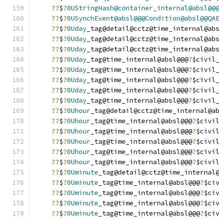
??
$
?
0UStringHash@container_internal@absl@@
??
$
?
0USynchEvent@absl@@@Condition@absl@@QA
??
$
?
0Uday
_tag@detail@cctz@time_internal@ab
??
$
?
0Uday
_tag@detail@cctz@time_internal@ab
??
$
?
0Uday
_tag@detail@cctz@time_internal@ab
??
$
?
0Uday
_tag@time_internal@absl@@@
?
$civil
??
$
?
0Uday
_tag@time_internal@absl@@@
?
$civil
??
$
?
0Uday
_tag@time_internal@absl@@@
?
$civil
??
$
?
0Uday
_tag@time_internal@absl@@@
?
$civil
??
$
?
0Uday
_tag@time_internal@absl@@@
?
$civil
??
$
?
0Uhour
_tag@detail@cctz@time_internal@a
??
$
?
0Uhour
_tag@time_internal@absl@@@
?
$civi
??
$
?
0Uhour
_tag@time_internal@absl@@@
?
$civi
??
$
?
0Uhour
_tag@time_internal@absl@@@
?
$civi
??
$
?
0Uhour
_tag@time_internal@absl@@@
?
$civi
??
$
?
0Uhour
_tag@time_internal@absl@@@
?
$civi
??
$
?
0Uminute
_tag@detail@cctz@time_internal
??
$
?
0Uminute
_tag@time_internal@absl@@@
?
$ci
??
$
?
0Uminute
_tag@time_internal@absl@@@
?
$ci
??
$
?
0Uminute
_tag@time_internal@absl@@@
?
$ci
??
$
?
0Uminute
_tag@time_internal@absl@@@
?
$ci