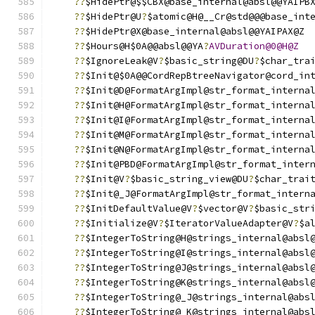
??
$HidePtr@$$CBX@base_internal@absl@@YAIPB
??
$HidePtr@U
?
$atomic@H@__Cr@std@@@base_int
??
$HidePtr@X@base_internal@absl@@YAIPAX@Z
??
$Hours@H$0A@@absl@@YA
?
AVDuration@0@H@Z
??
$IgnoreLeak@V
?
$basic_string@DU
?
$char_tra
??
$Init@$0A@@CordRepBtreeNavigator@cord_in
??
$Init@D@FormatArgImpl@str_format_interna
??
$Init@H@FormatArgImpl@str_format_interna
??
$Init@I@FormatArgImpl@str_format_interna
??
$Init@M@FormatArgImpl@str_format_interna
??
$Init@N@FormatArgImpl@str_format_interna
??
$Init@PBD@FormatArgImpl@str_format_inter
??
$Init@V
?
$basic_string_view@DU
?
$char_trai
??
$Init@_J@FormatArgImpl@str_format_intern
??
$InitDefaultValue@V
?
$vector@V
?
$basic_str
??
$Initialize@V
?
$IteratorValueAdapter@V
?
$a
??
$IntegerToString@H@strings_internal@absl
??
$IntegerToString@I@strings_internal@absl
??
$IntegerToString@J@strings_internal@absl
??
$IntegerToString@K@strings_internal@absl
??
$IntegerToString@_J@strings_internal@abs
??
$IntegerToString@_K@strings_internal@abs