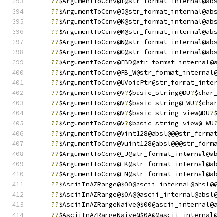
??
$ArgumentToConv@I@str_format_internal@ab
??
$ArgumentToConv@J@str_format_internal@ab
??
$ArgumentToConv@K@str_format_internal@ab
??
$ArgumentToConv@M@str_format_internal@ab
??
$ArgumentToConv@N@str_format_internal@ab
??
$ArgumentToConv@O@str_format_internal@ab
??
$ArgumentToConv@PBD@str_format_internal@
??
$ArgumentToConv@PB_W@str_format_internal
??
$ArgumentToConv@UVoidPtr@str_format_inte
??
$ArgumentToConv@V
?
$basic_string@DU
?
$char
??
$ArgumentToConv@V
?
$basic_string@_WU
?
$cha
??
$ArgumentToConv@V
?
$basic_string_view@DU
?
??
$ArgumentToConv@V
?
$basic_string_view@_WU
??
$ArgumentToConv@Vint128@absl@@@str_forma
??
$ArgumentToConv@Vuint128@absl@@@str_form
??
$ArgumentToConv@_J@str_format_internal@a
??
$ArgumentToConv@_K@str_format_internal@a
??
$ArgumentToConv@_N@str_format_internal@a
??
$AsciiInAZRange@$00@ascii_internal@absl@
??
$AsciiInAZRange@$0A@@ascii_internal@absl
??
$AsciiInAZRangeNaive@$00@ascii_internal@
??
$AsciiInAZRangeNaive@$0A@@ascii_internal