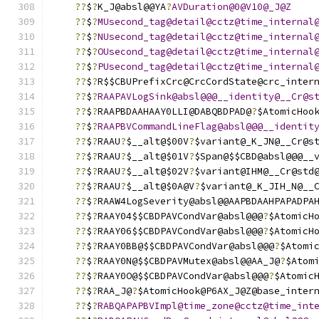
??
$
?
K_J@absl@@YA
?
AVDuration@0@V10@_J@Z
??
$
?
MUsecond_tag@detail@cctz@time_internal
??
$
?
NUsecond_tag@detail@cctz@time_internal
??
$
?
OUsecond_tag@detail@cctz@time_internal
??
$
?
PUsecond_tag@detail@cctz@time_internal
??
$
?
R$$CBUPrefixCrc@CrcCordState@crc_inter
??
$
?
RAAPAVLogSink@absl@@@__identity@__Cr@s
??
$
?
RAAPBDAAHAAY0LLI@DABQBDPAD@
?
$AtomicHoo
??
$
?
RAAPBVCommandLineFlag@absl@@@__identit
??
$
?
RAAU
?
$__alt@$00V
?
$variant@_K_JN@__Cr@s
??
$
?
RAAU
?
$__alt@$01V
?
$Span@$$CBD@absl@@@__
??
$
?
RAAU
?
$__alt@$02V
?
$variant@IHM@__Cr@std
??
$
?
RAAU
?
$__alt@$0A@V
?
$variant@_K_JIH_N@__
??
$
?
RAAW4LogSeverity@absl@@AAPBDAAHPAPADPA
??
$
?
RAAY04$$CBDPAVCondVar@absl@@@
?
$AtomicH
??
$
?
RAAY06$$CBDPAVCondVar@absl@@@
?
$AtomicH
??
$
?
RAAY0BB@$$CBDPAVCondVar@absl@@@
?
$Atomi
??
$
?
RAAY0N@$$CBDPAVMutex@absl@@AA_J@
?
$Atom
??
$
?
RAAY0O@$$CBDPAVCondVar@absl@@@
?
$Atomic
??
$
?
RAA_J@
?
$AtomicHook@P6AX_J@Z@base_inter
??
$
?
RABQAPAPBVImpl@time_zone@cctz@time_int