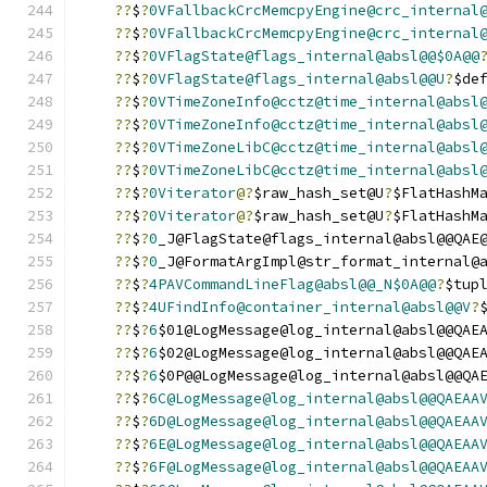
??
$
?
0VFallbackCrcMemcpyEngine@crc_internal
??
$
?
0VFallbackCrcMemcpyEngine@crc_internal
??
$
?
0VFlagState@flags_internal@absl@@$0A@@
??
$
?
0VFlagState@flags_internal@absl@@U
?
$de
??
$
?
0VTimeZoneInfo@cctz@time_internal@absl
??
$
?
0VTimeZoneInfo@cctz@time_internal@absl
??
$
?
0VTimeZoneLibC@cctz@time_internal@absl
??
$
?
0VTimeZoneLibC@cctz@time_internal@absl
??
$
?
0Viterator
@?
$raw_hash_set@U
?
$FlatHashM
??
$
?
0Viterator
@?
$raw_hash_set@U
?
$FlatHashM
??
$
?
0
_J@FlagState@flags_internal@absl@@QAE
??
$
?
0
_J@FormatArgImpl@str_format_internal@
??
$
?
4PAVCommandLineFlag@absl@@_N$0A@@
?
$tup
??
$
?
4UFindInfo@container_internal@absl@@V
?
??
$
?
6
$01@LogMessage@log_internal@absl@@QAE
??
$
?
6
$02@LogMessage@log_internal@absl@@QAE
??
$
?
6
$0P@@LogMessage@log_internal@absl@@QA
??
$
?
6C@LogMessage@log_internal@absl@@QAEAA
??
$
?
6D@LogMessage@log_internal@absl@@QAEAA
??
$
?
6E@LogMessage@log_internal@absl@@QAEAA
??
$
?
6F@LogMessage@log_internal@absl@@QAEAA