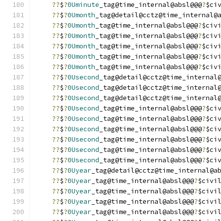
??
$
?
0Uminute
_tag@time_internal@absl@@@
?
$ci
??
$
?
0Umonth
_tag@detail@cctz@time_internal@
??
$
?
0Umonth
_tag@time_internal@absl@@@
?
$civ
??
$
?
0Umonth
_tag@time_internal@absl@@@
?
$civ
??
$
?
0Umonth
_tag@time_internal@absl@@@
?
$civ
??
$
?
0Umonth
_tag@time_internal@absl@@@
?
$civ
??
$
?
0Umonth
_tag@time_internal@absl@@@
?
$civ
??
$
?
0Usecond
_tag@detail@cctz@time_internal
??
$
?
0Usecond
_tag@detail@cctz@time_internal
??
$
?
0Usecond
_tag@detail@cctz@time_internal
??
$
?
0Usecond
_tag@time_internal@absl@@@
?
$ci
??
$
?
0Usecond
_tag@time_internal@absl@@@
?
$ci
??
$
?
0Usecond
_tag@time_internal@absl@@@
?
$ci
??
$
?
0Usecond
_tag@time_internal@absl@@@
?
$ci
??
$
?
0Usecond
_tag@time_internal@absl@@@
?
$ci
??
$
?
0Usecond
_tag@time_internal@absl@@@
?
$ci
??
$
?
0Uyear
_tag@detail@cctz@time_internal@a
??
$
?
0Uyear
_tag@time_internal@absl@@@
?
$civi
??
$
?
0Uyear
_tag@time_internal@absl@@@
?
$civi
??
$
?
0Uyear
_tag@time_internal@absl@@@
?
$civi
??
$
?
0Uyear
_tag@time_internal@absl@@@
?
$civi