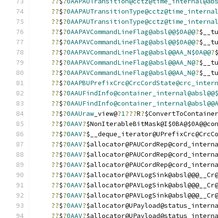
??
$
?
0AAPAUTransition@cctz@time_internal@ab
??
$
?
0AAPAUTransitionType@cctz@time_interna
??
$
?
0AAPAUTransitionType@cctz@time_interna
??
$
?
0AAPAVCommandLineFlag@absl@@$0A@@
?
$__t
??
$
?
0AAPAVCommandLineFlag@absl@@$0A@@
?
$__t
??
$
?
0AAPAVCommandLineFlag@absl@@AA_N$0A@@
?
??
$
?
0AAPAVCommandLineFlag@absl@@AA_N@
?
$__t
??
$
?
0AAPAVCommandLineFlag@absl@@AA_N@
?
$__t
??
$
?
0AAPBUPrefixCrc@CrcCordState@crc_inter
??
$
?
0AAUFindInfo@container_internal@absl@@
??
$
?
0AAUFindInfo@container_internal@absl@@
??
$
?
0AAUraw
_view@
?
1
???
R
?
$ConvertToContaine
??
$
?
0AAV
?
$NonIterableBitMask@I$0BA@$0A@@co
??
$
?
0AAV
?
$__deque_iterator@UPrefixCrc@CrcC
??
$
?
0AAV
?
$allocator@PAUCordRep@cord_intern
??
$
?
0AAV
?
$allocator@PAUCordRep@cord_intern
??
$
?
0AAV
?
$allocator@PAUCordRep@cord_intern
??
$
?
0AAV
?
$allocator@PAVLogSink@absl@@@__Cr
??
$
?
0AAV
?
$allocator@PAVLogSink@absl@@@__Cr
??
$
?
0AAV
?
$allocator@PAVLogSink@absl@@@__Cr
??
$
?
0AAV
?
$allocator@UPayload@status_intern
??
$
?
0AAV
?
$allocator@UPayload@status_intern