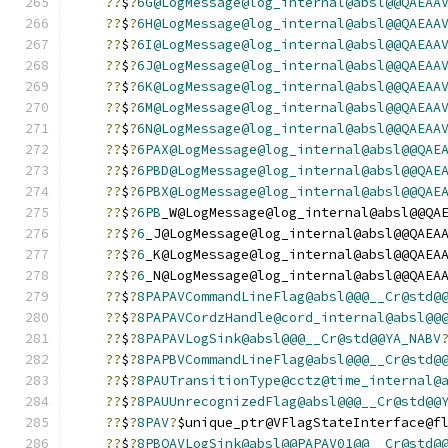
??
$
?
6G@LogMessage@log_internal@absl@@QAEAA
??
$
?
6H@LogMessage@log_internal@absl@@QAEAA
??
$
?
6I@LogMessage@log_internal@absl@@QAEAA
??
$
?
6J@LogMessage@log_internal@absl@@QAEAA
??
$
?
6K@LogMessage@log_internal@absl@@QAEAA
??
$
?
6M@LogMessage@log_internal@absl@@QAEAA
??
$
?
6N@LogMessage@log_internal@absl@@QAEAA
??
$
?
6PAX@LogMessage@log_internal@absl@@QAE
??
$
?
6PBD@LogMessage@log_internal@absl@@QAE
??
$
?
6PBX@LogMessage@log_internal@absl@@QAE
??
$
?
6PB
_W@LogMessage@log_internal@absl@@QA
??
$
?
6
_J@LogMessage@log_internal@absl@@QAEA
??
$
?
6
_K@LogMessage@log_internal@absl@@QAEA
??
$
?
6
_N@LogMessage@log_internal@absl@@QAEA
??
$
?
8PAPAVCommandLineFlag@absl@@@__Cr@std@
??
$
?
8PAPAVCordzHandle@cord_internal@absl@@
??
$
?
8PAPAVLogSink@absl@@@__Cr@std@@YA_NABV
??
$
?
8PAPBVCommandLineFlag@absl@@@__Cr@std@
??
$
?
8PAUTransitionType@cctz@time_internal@
??
$
?
8PAUUnrecognizedFlag@absl@@@__Cr@std@@
??
$
?
8PAV
?
$unique_ptr@VFlagStateInterface@f
??
$
?
8PBQAVLogSink@absl@@PAPAV01@@__Cr@std@