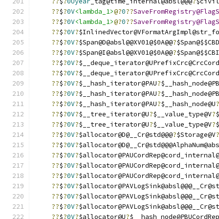
??
$
?
0Uyear
_tag@time_internal@absl@@@
?
$civi
??
$
?
0V
<lambda_1>
@?
0
??
SaveFromRegistry@Flag
??
$
?
0V
<lambda_1>
@?
0
??
SaveFromRegistry@Flag
??
$
?
0V
?
$InlinedVector@VFormatArgImpl@str_f
??
$
?
0V
?
$Span@D@absl@@XV01@$0A@@
?
$Span@$$CB
??
$
?
0V
?
$Span@I@absl@@XV01@$0A@@
?
$Span@$$CB
??
$
?
0V
?
$__deque_iterator@UPrefixCrc@CrcCor
??
$
?
0V
?
$__deque_iterator@UPrefixCrc@CrcCor
??
$
?
0V
?
$__hash_iterator@PAU
?
$__hash_node@P
??
$
?
0V
?
$__hash_iterator@PAU
?
$__hash_node@P
??
$
?
0V
?
$__hash_iterator@PAU
?
$__hash_node@U
??
$
?
0V
?
$__tree_iterator@U
?
$__value_type@V
?
??
$
?
0V
?
$__tree_iterator@U
?
$__value_type@V
?
??
$
?
0V
?
$allocator@D@__Cr@std@@@
?
$Storage@V
??
$
?
0V
?
$allocator@D@__Cr@std@@@AlphaNum@ab
??
$
?
0V
?
$allocator@PAUCordRep@cord_internal
??
$
?
0V
?
$allocator@PAUCordRep@cord_internal
??
$
?
0V
?
$allocator@PAUCordRep@cord_internal
??
$
?
0V
?
$allocator@PAVLogSink@absl@@@__Cr@s
??
$
?
0V
?
$allocator@PAVLogSink@absl@@@__Cr@s
??
$
?
0V
?
$allocator@PAVLogSink@absl@@@__Cr@s
??
$
?
0V
?
$allocator@U
?
$__hash_node@PBUCordRe