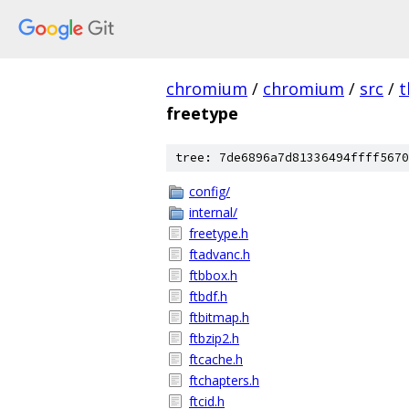
chromium
/
chromium
/
src
/
t
freetype
tree: 7de6896a7d81336494ffff5670
config/
internal/
freetype.h
ftadvanc.h
ftbbox.h
ftbdf.h
ftbitmap.h
ftbzip2.h
ftcache.h
ftchapters.h
ftcid.h