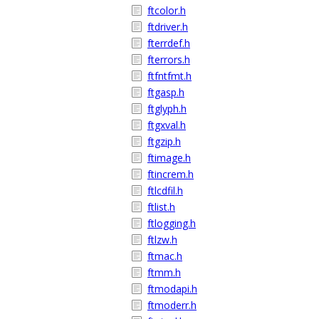
ftcolor.h
ftdriver.h
fterrdef.h
fterrors.h
ftfntfmt.h
ftgasp.h
ftglyph.h
ftgxval.h
ftgzip.h
ftimage.h
ftincrem.h
ftlcdfil.h
ftlist.h
ftlogging.h
ftlzw.h
ftmac.h
ftmm.h
ftmodapi.h
ftmoderr.h