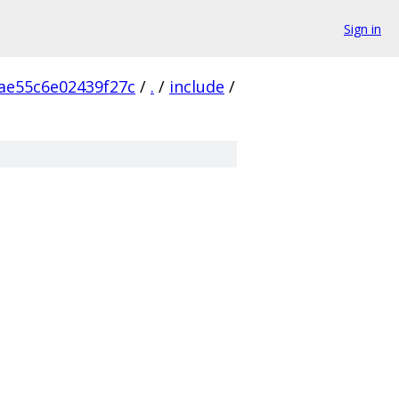
Sign in
ae55c6e02439f27c
/
.
/
include
/