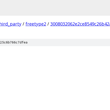
hird_party
/
freetype2
/
3008032062e2ce8549c26b42
25c6b766c7dfea