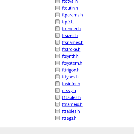
ftotval.h
ftoutln.h
ftparams.h
ftpfr.h
ftrender.h
ftsizes.h
ftsnames.h
ftstroke.h
ftsynth.h
ftsystem.h
fttrigon.h
fttypes.h
ftwinfnt.h
otsvg.h
t1tables.h
ttnameid.h
tttables.h
tttags.h