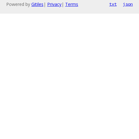
Powered by
Gitiles
|
Privacy
|
Terms
txt
json