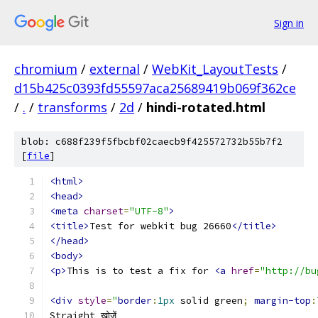
Sign in
chromium
/
external
/
WebKit_LayoutTests
/
d15b425c0393fd55597aca25689419b069f362ce
/
.
/
transforms
/
2d
/
hindi-rotated.html
blob: c688f239f5fbcbf02caecb9f425572732b55b7f2
[
file
]
<html>
<head>
<meta
charset
=
"UTF-8"
>
<title>
Test for webkit bug 26660
</title>
</head>
<body>
<p>
This is to test a fix for 
<a
href
=
"http://bu
<div
style
=
"
border
:
1px
 solid green
;
margin-top
:
Straight खोजें