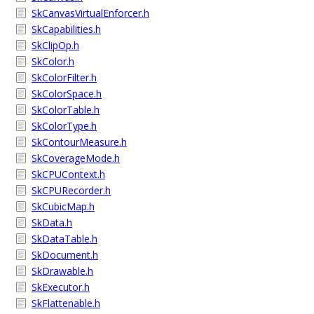
SkCanvasVirtualEnforcer.h
SkCapabilities.h
SkClipOp.h
SkColor.h
SkColorFilter.h
SkColorSpace.h
SkColorTable.h
SkColorType.h
SkContourMeasure.h
SkCoverageMode.h
SkCPUContext.h
SkCPURecorder.h
SkCubicMap.h
SkData.h
SkDataTable.h
SkDocument.h
SkDrawable.h
SkExecutor.h
SkFlattenable.h