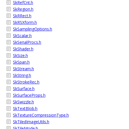
SkRefCnt.h
SkRegion.h
SkRRect.h
SkRSXform.h
SkSamplingOptions.h
SkScalar.h
SkSerialProcs.h
SkShader.h
SkSize.h
SkSpan.h
SkStream.h
SkString.h
SkStrokeRec.h
SkSurface.h
SkSurfaceProps.h
SkSwizzle.h
SkTextBlob.h
SkTextureCompressionType.h
SkTiledImageUtils.h
SkTileMode.h