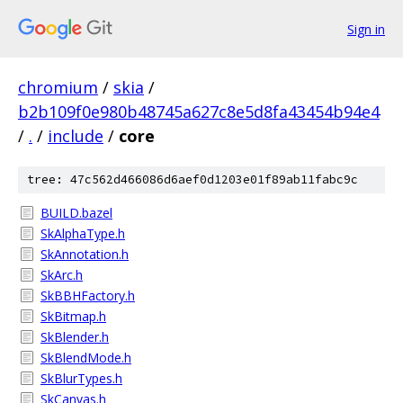
Sign in
chromium
/
skia
/
b2b109f0e980b48745a627c8e5d8fa43454b94e4
/
.
/
include
/
core
tree: 47c562d466086d6aef0d1203e01f89ab11fabc9c
BUILD.bazel
SkAlphaType.h
SkAnnotation.h
SkArc.h
SkBBHFactory.h
SkBitmap.h
SkBlender.h
SkBlendMode.h
SkBlurTypes.h
SkCanvas.h