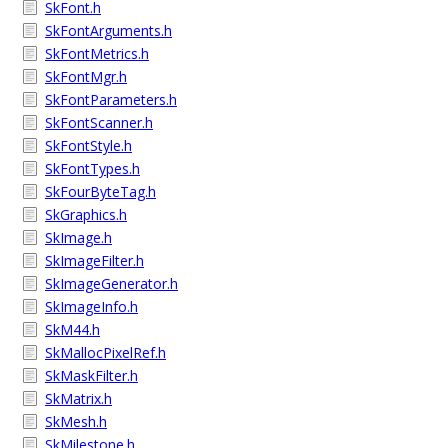
SkFont.h
SkFontArguments.h
SkFontMetrics.h
SkFontMgr.h
SkFontParameters.h
SkFontScanner.h
SkFontStyle.h
SkFontTypes.h
SkFourByteTag.h
SkGraphics.h
SkImage.h
SkImageFilter.h
SkImageGenerator.h
SkImageInfo.h
SkM44.h
SkMallocPixelRef.h
SkMaskFilter.h
SkMatrix.h
SkMesh.h
SkMilestone.h