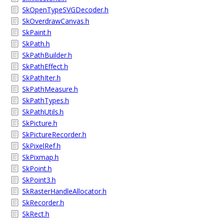
SkOpenTypeSVGDecoder.h
SkOverdrawCanvas.h
SkPaint.h
SkPath.h
SkPathBuilder.h
SkPathEffect.h
SkPathIter.h
SkPathMeasure.h
SkPathTypes.h
SkPathUtils.h
SkPicture.h
SkPictureRecorder.h
SkPixelRef.h
SkPixmap.h
SkPoint.h
SkPoint3.h
SkRasterHandleAllocator.h
SkRecorder.h
SkRect.h