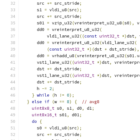
      src 
+=
 src_stride
;
      s1 
=
 vld1_u8
(
src
);
      src 
+=
 src_stride
;
      s01 
=
 vzip_u32
(
vreinterpret_u32_u8
(
s0
),
 v
      dd0 
=
 vreinterpret_u8_u32
(
          vld1_lane_u32
((
const
uint32_t
*)
dst
,
 
      dd0 
=
 vreinterpret_u8_u32
(
vld1_lane_u32
(
(
const
uint32_t
*)(
dst 
+
 dst_stride
),
      dd0 
=
 vrhadd_u8
(
vreinterpret_u8_u32
(
s01
.
v
      vst1_lane_u32
((
uint32_t
*)
dst
,
 vreinterpr
      dst 
+=
 dst_stride
;
      vst1_lane_u32
((
uint32_t
*)
dst
,
 vreinterpr
      dst 
+=
 dst_stride
;
      h 
-=
2
;
}
while
(
h 
!=
0
);
}
else
if
(
w 
==
8
)
{
// avg8
uint8x8_t
 s0
,
 s1
,
 d0
,
 d1
;
uint8x16_t
 s01
,
 d01
;
do
{
      s0 
=
 vld1_u8
(
src
);
      src 
+=
 src_stride
;