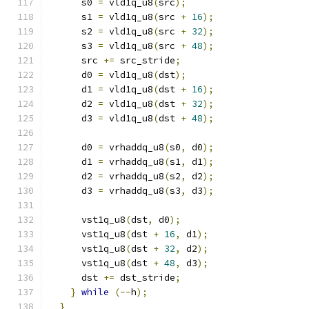
      s0 
=
 vld1q_u8
(
src
);
      s1 
=
 vld1q_u8
(
src 
+
16
);
      s2 
=
 vld1q_u8
(
src 
+
32
);
      s3 
=
 vld1q_u8
(
src 
+
48
);
      src 
+=
 src_stride
;
      d0 
=
 vld1q_u8
(
dst
);
      d1 
=
 vld1q_u8
(
dst 
+
16
);
      d2 
=
 vld1q_u8
(
dst 
+
32
);
      d3 
=
 vld1q_u8
(
dst 
+
48
);
      d0 
=
 vrhaddq_u8
(
s0
,
 d0
);
      d1 
=
 vrhaddq_u8
(
s1
,
 d1
);
      d2 
=
 vrhaddq_u8
(
s2
,
 d2
);
      d3 
=
 vrhaddq_u8
(
s3
,
 d3
);
      vst1q_u8
(
dst
,
 d0
);
      vst1q_u8
(
dst 
+
16
,
 d1
);
      vst1q_u8
(
dst 
+
32
,
 d2
);
      vst1q_u8
(
dst 
+
48
,
 d3
);
      dst 
+=
 dst_stride
;
}
while
(--
h
);
}