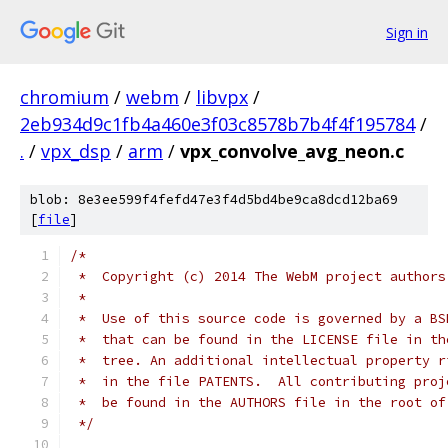
Sign in
chromium
/
webm
/
libvpx
/
2eb934d9c1fb4a460e3f03c8578b7b4f4f195784
/
.
/
vpx_dsp
/
arm
/
vpx_convolve_avg_neon.c
blob: 8e3ee599f4fefd47e3f4d5bd4be9ca8dcd12ba69
[
file
]
/*
 *  Copyright (c) 2014 The WebM project authors
 *
 *  Use of this source code is governed by a BS
 *  that can be found in the LICENSE file in th
 *  tree. An additional intellectual property r
 *  in the file PATENTS.  All contributing proj
 *  be found in the AUTHORS file in the root of
 */