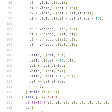
      d0 
=
 vld1q_u8
(
dst
);
      d1 
=
 vld1q_u8
(
dst 
+
16
);
      d2 
=
 vld1q_u8
(
dst 
+
 dst_stride
);
      d3 
=
 vld1q_u8
(
dst 
+
 dst_stride 
+
16
);
      d0 
=
 vrhaddq_u8
(
s0
,
 d0
);
      d1 
=
 vrhaddq_u8
(
s1
,
 d1
);
      d2 
=
 vrhaddq_u8
(
s2
,
 d2
);
      d3 
=
 vrhaddq_u8
(
s3
,
 d3
);
      vst1q_u8
(
dst
,
 d0
);
      vst1q_u8
(
dst 
+
16
,
 d1
);
      dst 
+=
 dst_stride
;
      vst1q_u8
(
dst
,
 d2
);
      vst1q_u8
(
dst 
+
16
,
 d3
);
      dst 
+=
 dst_stride
;
      h 
-=
2
;
}
while
(
h 
!=
0
);
}
else
{
// avg64
uint8x16_t
 s0
,
 s1
,
 s2
,
 s3
,
 d0
,
 d1
,
 d2
,
 d3
;
do
{