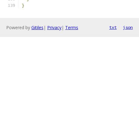
}
Powered by
Gitiles
|
Privacy
|
Terms
txt
json