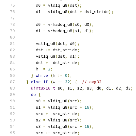
      d0 
=
 vld1q_u8
(
dst
);
      d1 
=
 vld1q_u8
(
dst 
+
 dst_stride
);
      d0 
=
 vrhaddq_u8
(
s0
,
 d0
);
      d1 
=
 vrhaddq_u8
(
s1
,
 d1
);
      vst1q_u8
(
dst
,
 d0
);
      dst 
+=
 dst_stride
;
      vst1q_u8
(
dst
,
 d1
);
      dst 
+=
 dst_stride
;
      h 
-=
2
;
}
while
(
h 
!=
0
);
}
else
if
(
w 
==
32
)
{
// avg32
uint8x16_t
 s0
,
 s1
,
 s2
,
 s3
,
 d0
,
 d1
,
 d2
,
 d3
;
do
{
      s0 
=
 vld1q_u8
(
src
);
      s1 
=
 vld1q_u8
(
src 
+
16
);
      src 
+=
 src_stride
;
      s2 
=
 vld1q_u8
(
src
);
      s3 
=
 vld1q_u8
(
src 
+
16
);
      src 
+=
 src_stride
;