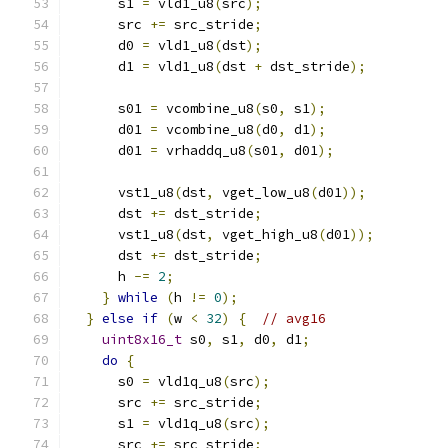
      s1 
=
 vld1_u8
(
src
);
      src 
+=
 src_stride
;
      d0 
=
 vld1_u8
(
dst
);
      d1 
=
 vld1_u8
(
dst 
+
 dst_stride
);
      s01 
=
 vcombine_u8
(
s0
,
 s1
);
      d01 
=
 vcombine_u8
(
d0
,
 d1
);
      d01 
=
 vrhaddq_u8
(
s01
,
 d01
);
      vst1_u8
(
dst
,
 vget_low_u8
(
d01
));
      dst 
+=
 dst_stride
;
      vst1_u8
(
dst
,
 vget_high_u8
(
d01
));
      dst 
+=
 dst_stride
;
      h 
-=
2
;
}
while
(
h 
!=
0
);
}
else
if
(
w 
<
32
)
{
// avg16
uint8x16_t
 s0
,
 s1
,
 d0
,
 d1
;
do
{
      s0 
=
 vld1q_u8
(
src
);
      src 
+=
 src_stride
;
      s1 
=
 vld1q_u8
(
src
);
      src 
+=
 src_stride
;