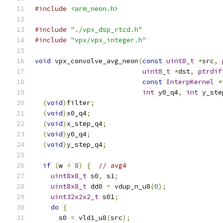
#include
<arm_neon.h>
#include
"./vpx_dsp_rtcd.h"
#include
"vpx/vpx_integer.h"
void
 vpx_convolve_avg_neon
(
const
uint8_t
*
src
,
uint8_t
*
dst
,
ptrdif
const
InterpKernel
*
int
 y0_q4
,
int
 y_ste
(
void
)
filter
;
(
void
)
x0_q4
;
(
void
)
x_step_q4
;
(
void
)
y0_q4
;
(
void
)
y_step_q4
;
if
(
w 
<
8
)
{
// avg4
uint8x8_t
 s0
,
 s1
;
uint8x8_t
 dd0 
=
 vdup_n_u8
(
0
);
uint32x2x2_t
 s01
;
do
{
      s0 
=
 vld1_u8
(
src
);