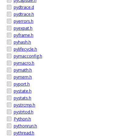
pycapsule.h
pydtrace.d
pydtrace.h
pyerrors.h
pyexpat.h
pyframe.h
pyhash.h
pylifecycle.h
pymacconfig.h
pymacro.h
pymath.h
pymem.h
pyport.h
pystate.h
pystats.h
pystrcmp.h
pystrtod.h
Python.h
pythonrun.h
pythread.h