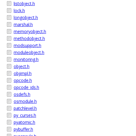
listobject.h
lock.h
longobject.h
marshal.h
memoryobject.h
methodobject.h
modsupport.h
moduleobject.h
monitoring.h
object.h
objimpl.h
opcode.h
opcode_ids.h
osdefs.h
osmodule.h
patchlevel.h
py_curses.h
pyatomic.h
pybuffer.h