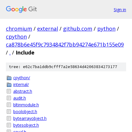
Sign in
chromium
/
external
/
github.com
/
python
/
cpython
/
ca878b6e45f9c7934842f7bb94274e671b155e09
/
.
/
Include
tree: e62c7ba1ddb9cfff7a2e58634d42063834273177
cpython/
internal/
abstract.h
audit.h
bltinmodule.h
boolobject.h
bytearrayobject.h
bytesobject.h
ceval.h