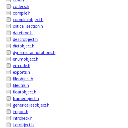
codecs.h
compile.h
complexobject.h
critical_section.h
datetime.h
descrobject.h
dictobject.h
dynamic_annotations.h
enumobject.h
errcode.h
exports.h
fileobject.h
fileutils.h
floatobject.h
frameobject.h
genericaliasobject.h
import.h
intrcheck.h
iterobject.h